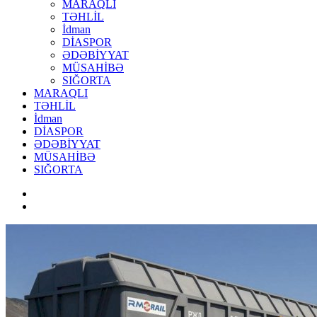
MARAQLI
TƏHLİL
İdman
DİASPOR
ƏDƏBİYYAT
MÜSAHİBƏ
SIĞORTA
MARAQLI
TƏHLİL
İdman
DİASPOR
ƏDƏBİYYAT
MÜSAHİBƏ
SIĞORTA