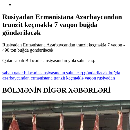
Rusiyadan Ermənistana Azərbaycandan
tranzit keçməklə 7 vaqon buğda
göndəriləcək
Rusiyadan Ermənistana Azərbaycandan tranzit keçməklə 7 vaqon -
490 ton buğda göndəriləcək.
Qatar sabah Biləcəri stansiyasından yola salınacaq.
sabah
qatar
biləcəri
stansiyasından
salınacaq
göndəriləcək
buğda
azərbaycandan
ermənistana
tranzit
keçməklə
vaqon
rusiyadan
BÖLMƏNİN DİGƏR XƏBƏRLƏRİ