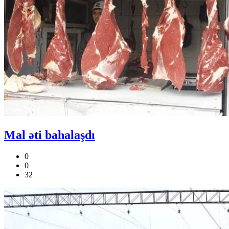
Mal əti bahalaşdı
0
0
32