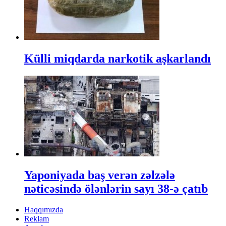
Külli miqdarda narkotik aşkarlandı
Yaponiyada baş verən zəlzələ
nəticəsində ölənlərin sayı 38-ə çatıb
Haqqımızda
Reklam