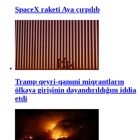
SpaceX raketi Aya çırpılıb
Tramp qeyri-qanuni miqrantların
ölkəyə girişinin dayandırıldığını iddia
etdi