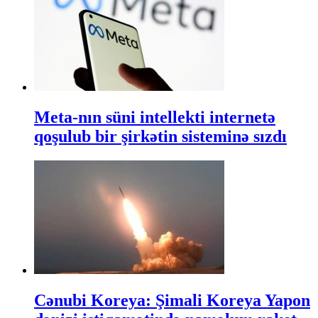
Meta-nın süni intellekti internetə
qoşulub bir şirkətin sisteminə sızdı
Cənubi Koreya: Şimali Koreya Yapon