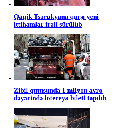
Qaqik Tsarukyana qarşı yeni
ittihamlar irəli sürülüb
Zibil qutusunda 1 milyon avro
dəyərində lotereya bileti tapılıb