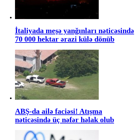
İtaliyada meşə yanğınları nəticəsində
70 000 hektar ərazi külə dönüb
ABŞ-da ailə faciəsi! Atışma
nəticəsində üç nəfər həlak olub