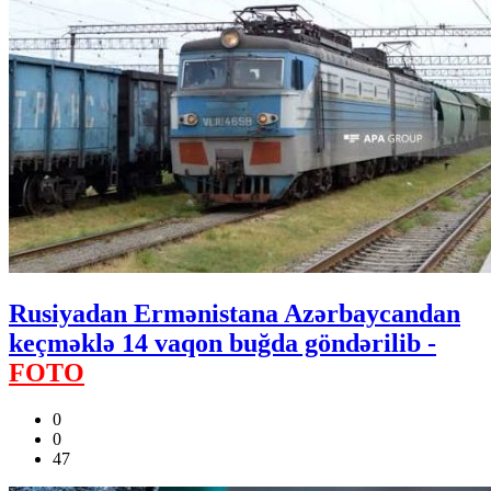
Rusiyadan Ermənistana Azərbaycandan
keçməklə 14 vaqon buğda göndərilib -
FOTO
0
0
47