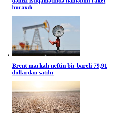
dənizi istiqamətində naməlum raket
buraxdı
Brent markalı neftin bir bareli 79,91
dollardan satılır