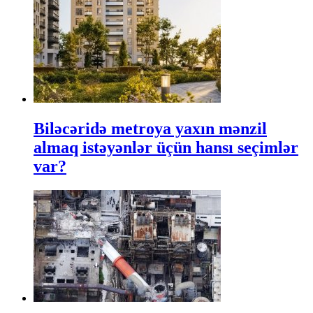
Biləcəridə metroya yaxın mənzil
almaq istəyənlər üçün hansı seçimlər
var?