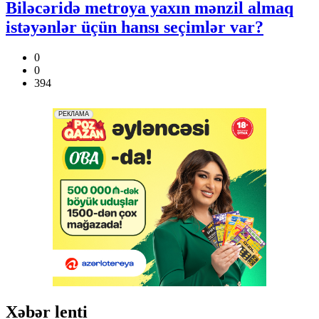
Biləcəridə metroya yaxın mənzil almaq
istəyənlər üçün hansı seçimlər var?
0
0
394
Xəbər lenti