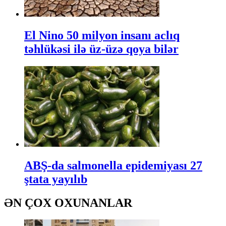
El Nino 50 milyon insanı aclıq
təhlükəsi ilə üz-üzə qoya bilər
ABŞ-da salmonella epidemiyası 27
ştata yayılıb
ƏN ÇOX OXUNANLAR