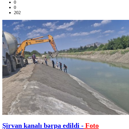
0
0
202
Şirvan kanalı bərpa edildi -
Foto