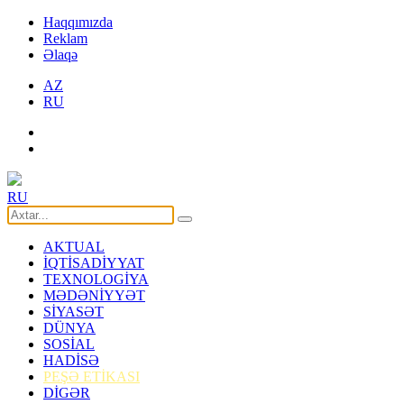
Haqqımızda
Reklam
Əlaqə
AZ
RU
RU
AKTUAL
İQTİSADİYYAT
TEXNOLOGİYA
MƏDƏNİYYƏT
SİYASƏT
DÜNYA
SOSİAL
HADİSƏ
PEŞƏ ETİKASI
DİGƏR