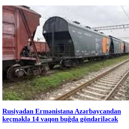
Rusiyadan Ermənistana Azərbaycandan
keçməklə 14 vaqon buğda göndəriləcək