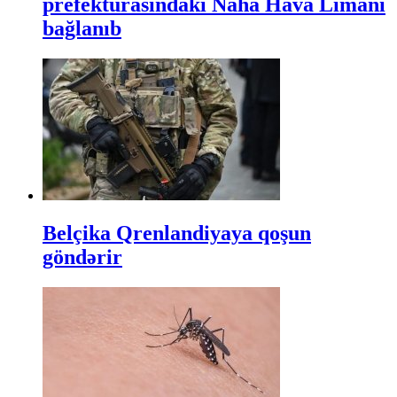
prefekturasındakı Naha Hava Limanı
bağlanıb
Belçika Qrenlandiyaya qoşun
göndərir