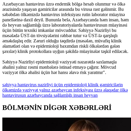
Azərbaycan hantavirus üzrə endemik bölgə hesab olunmur və ölkə
ərazisində yaşayan gəmiricilər arasında bu virusa rast gəlinmir. Bu
səbəbdən ölkəmizdə hantavirus infeksiyası rutin laborator müayinə
panellərinə daxil deyil. Bununla belə, Azərbaycanda həm insan, həm
də heyvan sağlamlığı üzrə laboratoriyalarda hantavirusun müayinəsi
üçün bütün texniki imkanlar mövcuddur. Səhiyyə Nazirliyi bu
məsələdə ÜST-ün tövsiyələrini rəhbər tutur və ÜST-lə qarşlıqlı
əməkdaşlıq edir. Zəruri olduğu təqdirdə (məsələn, müvafiq klinik
əlamətləri olan və epidemioloji baxımdan riskli ölkələrdən gələn
şəxslər) klinik protokollara uyğun şəkildə müayinələr təşkil ediləcək.
Səhiyyə Nazirliyi epidemioloji vəziyyəti nəzarətdə saxlamaqla
əhalini yalnız rəsmi mənbələrə istinad etməyə çağırır. Mövcud
vəziyyət ölkə əhalisi üçün hər hansı əlavə risk yaratmır".
səhiyyə
hantavirus
nazirliyi
üçün
epidemioloji
klinik
gəmiricilərin
ölkəmizdə
vəziyyət
yalnız
azərbaycan
infeksiyası
üzrə
əlaqədar
ölkə
hantavirusun
azərbaycanda
sağlamlığı
insan
heyvan
BÖLMƏNİN DİGƏR XƏBƏRLƏRİ