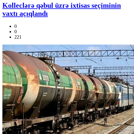
Kolleclərə qəbul üzrə ixtisas seçiminin
vaxtı açıqlandı
0
0
221