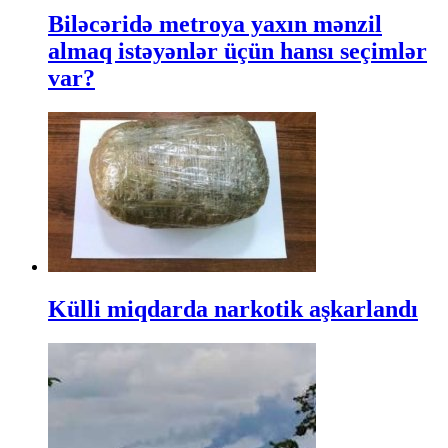
Biləcəridə metroya yaxın mənzil
almaq istəyənlər üçün hansı seçimlər
var?
Külli miqdarda narkotik aşkarlandı