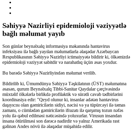
Səhiyyə Nazirliyi epidemioloji vəziyyətlə
bağlı məlumat yayıb
Son günlər beynəlxalq informasiya məkanında hantavirus
infeksiyası ilə bağlı yayılan məlumatlarla əlaqədar Azərbaycan
Respublikasının Səhiyyə Nazirliyi ictimaiyyətə bildirir ki, ölkəmizdə
epidemioloji vəziyyət sabitdir və narahatlıq üçün əsas yoxdur.
Bu barədə Səhiyyə Nazirliyindən məlumat verilib.
Bildirilib ki, Ümumdünya Səhiyyə Təşkilatının (ÜST) məlumatına
əsasən, qurum Beynəlxalq Tibbi-Sanitar Qaydalar çərçivəsində
müxtəlif ölkələrlə birlikdə profilaktik və sürətli cavab tədbirlərini
koordinasiya edir: "Qeyd olunur ki, insanlar adətən hantavirus
daşıyıcısı olan gəmiricilərin sidiyi, nəcisi və ya tüpürcəyi ilə təmas
zamanı, o cümlədən gəmiricilərin ifrazatı ilə qarşımış tozun nəfəs
yolu ilə qəbul edilməsi nəticəsində yoluxurlar. Virusun insandan
insana ötürülməsi son dərəcə nadirdir və yalnız Amerikada rast
gəlinən Andes növü ilə əlaqədar müşahidə edilir.