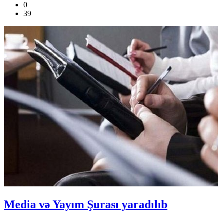
0
39
Media və Yayım Şurası yaradılıb