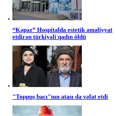
“Kəpəz” Hospitalda estetik əməliyyat
etdirən türkiyəli qadın öldü
"Toppuş bacı"nın atası da vəfat etdi