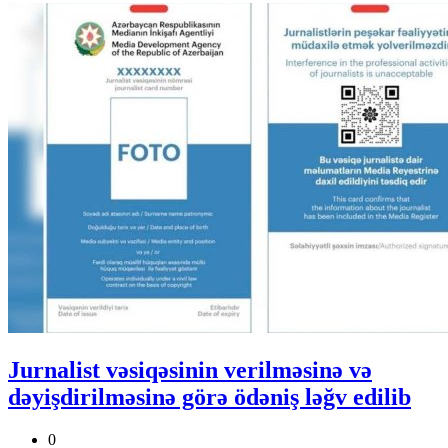
Jurnalist vəsiqəsinin verilməsinə və
dəyişdirilməsinə görə ödəniş ləğv edilib
0