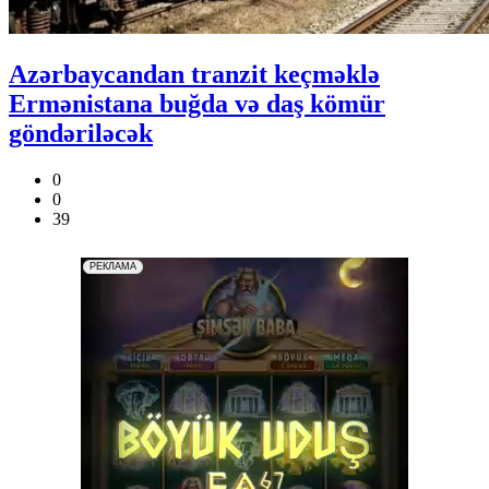
Azərbaycandan tranzit keçməklə
Ermənistana buğda və daş kömür
göndəriləcək
0
0
39