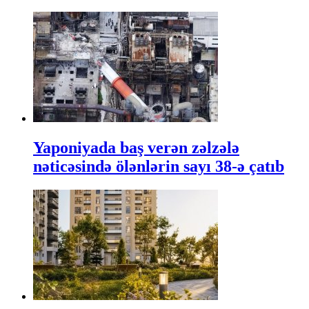
Yaponiyada baş verən zəlzələ
nəticəsində ölənlərin sayı 38-ə çatıb