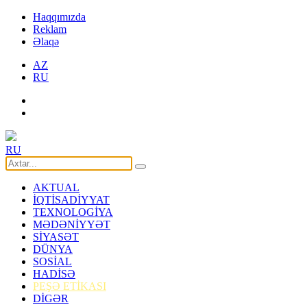
Haqqımızda
Reklam
Əlaqə
AZ
RU
RU
AKTUAL
İQTİSADİYYAT
TEXNOLOGİYA
MƏDƏNİYYƏT
SİYASƏT
DÜNYA
SOSİAL
HADİSƏ
PEŞƏ ETİKASI
DİGƏR