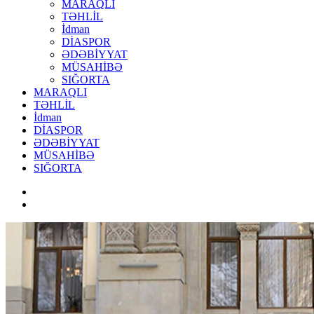
MARAQLI
TƏHLİL
İdman
DİASPOR
ƏDƏBİYYAT
MÜSAHİBƏ
SIĞORTA
MARAQLI
TƏHLİL
İdman
DİASPOR
ƏDƏBİYYAT
MÜSAHİBƏ
SIĞORTA