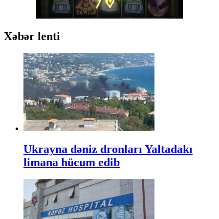
Xəbər lenti
Ukrayna dəniz dronları Yaltadakı
limana hücum edib