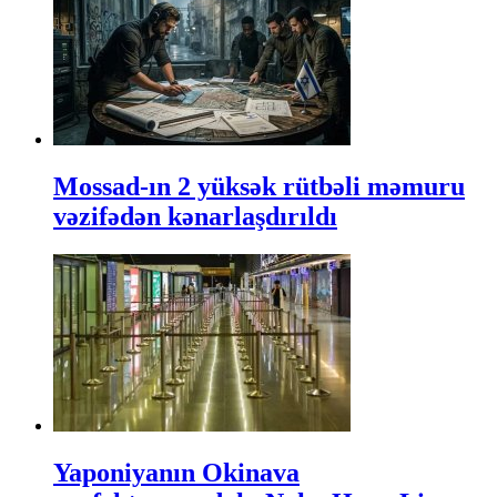
Mossad-ın 2 yüksək rütbəli məmuru
vəzifədən kənarlaşdırıldı
Yaponiyanın Okinava