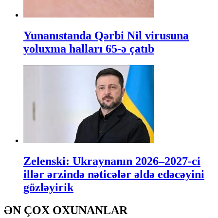
Yunanıstanda Qərbi Nil virusuna
yoluxma halları 65-ə çatıb
Zelenski: Ukraynanın 2026–2027-ci
illər ərzində nəticələr əldə edəcəyini
gözləyirik
ƏN ÇOX OXUNANLAR