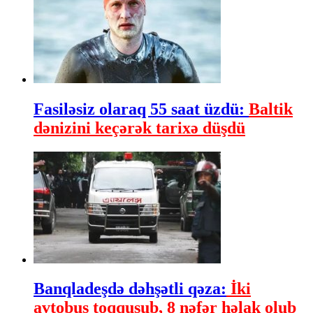
Fasiləsiz olaraq 55 saat üzdü:
Baltik
dənizini keçərək tarixə düşdü
Banqladeşdə dəhşətli qəza:
İki
avtobus toqquşub, 8 nəfər həlak olub