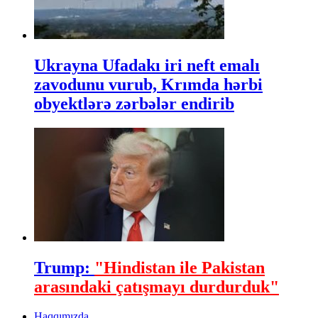
Ukrayna Ufadakı iri neft emalı
zavodunu vurub, Krımda hərbi
obyektlərə zərbələr endirib
Trump:
"Hindistan ile Pakistan
arasındaki çatışmayı durdurduk"
Haqqımızda