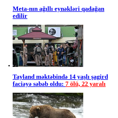
Meta-nın ağıllı eynəkləri qadağan
edilir
Tayland məktəbində 14 yaşlı şagird
faciəyə səbəb oldu:
7 ölü, 22 yaralı