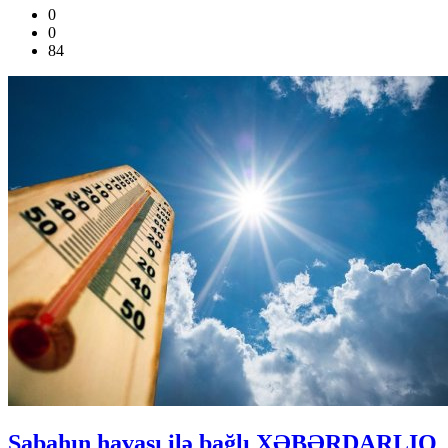
0
0
84
Sabahın havası ilə bağlı XƏBƏRDARLIQ