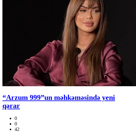
“Arzum 999”un məhkəməsində yeni
qərar
0
0
42