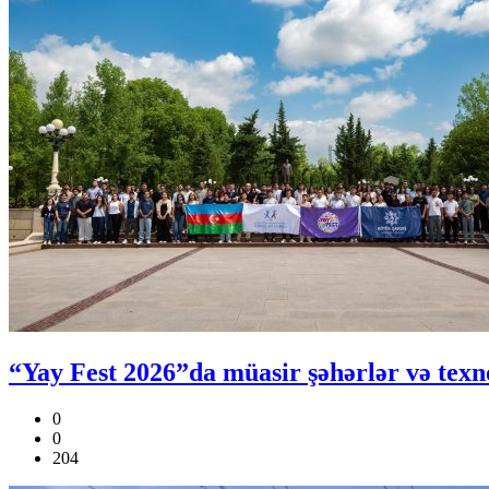
“Yay Fest 2026”da müasir şəhərlər və tex
0
0
204