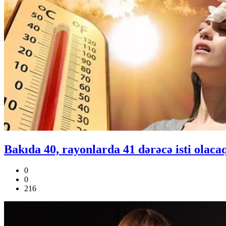
Bakıda 40, rayonlarda 41 dərəcə isti olaca
0
0
216