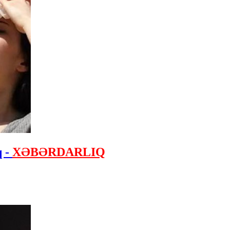
q -
XƏBƏRDARLIQ