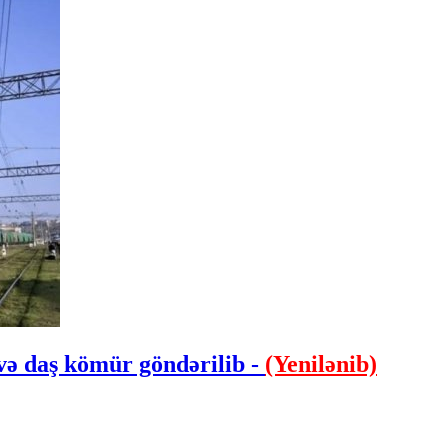
və daş kömür göndərilib -
(Yenilənib)