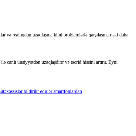
alar və reallıqdan uzaqlaşma kimi problemlərlə qarşılaşma riski daha
lə canlı ünsiyyətdən uzaqlaşdırır və təcrid hissini artırır. Eyni
təxəssislər
bildirilir
edirlər
smartfonlardan