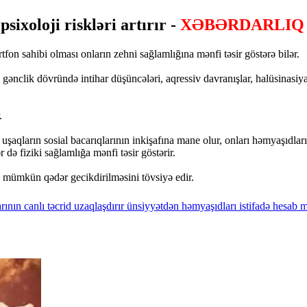
sixoloji riskləri artırır -
XƏBƏRDARLIQ
tfon sahibi olması onların zehni sağlamlığına mənfi təsir göstərə bilər.
gənclik dövründə intihar düşüncələri, aqressiv davranışlar, halüsinasiy
.
şaqların sosial bacarıqlarının inkişafına mane olur, onları həmyaşıdları i
də fiziki sağlamlığa mənfi təsir göstərir.
ın mümkün qədər gecikdirilməsini tövsiyə edir.
rının
canlı
təcrid
uzaqlaşdırır
ünsiyyətdən
həmyaşıdları
istifadə
hesab
mü