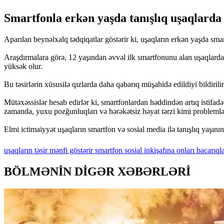
Smartfonla erkən yaşda tanışlıq uşaqlarda p
Aparılan beynəlxalq tədqiqatlar göstərir ki, uşaqların erkən yaşda smar
Araşdırmalara görə, 12 yaşından əvvəl ilk smartfonunu alan uşaqlarda 
yüksək olur.
Bu təsirlərin xüsusilə qızlarda daha qabarıq müşahidə edildiyi bildirilir
Mütəxəssislər hesab edirlər ki, smartfonlardan həddindən artıq istifadə u
zamanda, yuxu pozğunluqları və hərəkətsiz həyat tərzi kimi problemlər 
Elmi ictimaiyyət uşaqların smartfon və sosial media ilə tanışlıq yaşın
uşaqların
təsir
mənfi
göstərir
smartfon
sosial
inkişafına
onları
bacarıqla
BÖLMƏNİN DİGƏR XƏBƏRLƏRİ