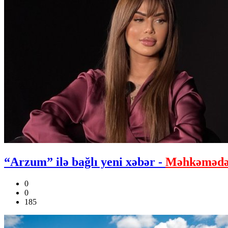
“Arzum” ilə bağlı yeni xəbər -
Məhkəmədə
0
0
185