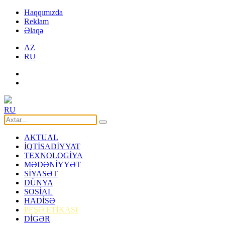
Haqqımızda
Reklam
Əlaqə
AZ
RU
RU
AKTUAL
İQTİSADİYYAT
TEXNOLOGİYA
MƏDƏNİYYƏT
SİYASƏT
DÜNYA
SOSİAL
HADİSƏ
PEŞƏ ETİKASI
DİGƏR