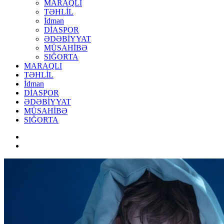
MARAQLI
TƏHLİL
İdman
DİASPOR
ƏDƏBİYYAT
MÜSAHİBƏ
SIĞORTA
MARAQLI
TƏHLİL
İdman
DİASPOR
ƏDƏBİYYAT
MÜSAHİBƏ
SIĞORTA