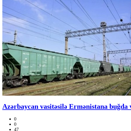
Azərbaycan vasitəsilə Ermənistana buğda 
0
0
47