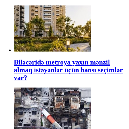
Biləcəridə metroya yaxın mənzil
almaq istəyənlər üçün hansı seçimlər
var?