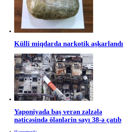
Külli miqdarda narkotik aşkarlandı
Yaponiyada baş verən zəlzələ
nəticəsində ölənlərin sayı 38-ə çatıb
Haqqımızda