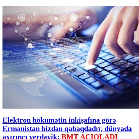
Elektron hökumətin inkişafına görə
Ermənistan bizdən qabaqdadır, dünyada
axırıncı yerdəyik:
BMT AÇIQLADI