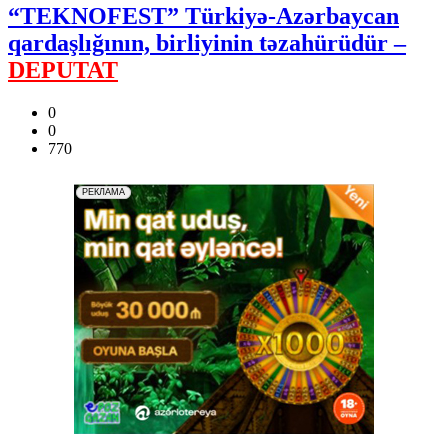
“TEKNOFEST” Türkiyə-Azərbaycan
qardaşlığının, birliyinin təzahürüdür –
DEPUTAT
0
0
770