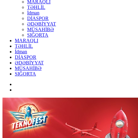
MARAQLI
TƏHLİL
İdman
DİASPOR
ƏDƏBİYYAT
MÜSAHİBƏ
SIĞORTA
MARAQLI
TƏHLİL
İdman
DİASPOR
ƏDƏBİYYAT
MÜSAHİBƏ
SIĞORTA