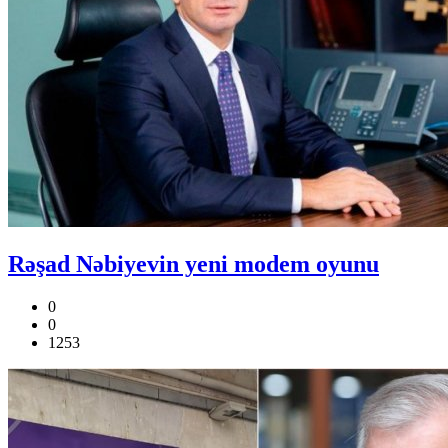
Rəşad Nəbiyevin yeni modem oyunu
0
0
1253