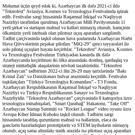
Məlumat üçün qeyd edək ki, Azərbaycan ilk dəfə 2021-ci ildə
"Teknofest” Aviasiya, Kosmos və Texnologiya Festivalında iştirak
edib. Festivalın sərgi hissəsində Rəqəmsal İnkişaf və Nəqliyyat
Nazirliyi tərəfindən qurulmuş Azərbaycan Milli Pavilyonunda 11
yerli şirkət və startapın məhsul və həlləri nümayiş olunub, həmçinin
ölkəmizin yerli istehsalı olan pilotsuz uçuş aparatları sərgilənib.
Tədbir çərçivəsində təşkil olunan hava şoularında Azərbaycan Hərbi
Hava Qüvvələrinin peşəkar pilotları "MiQ-29” qırıcı təyyarələri ilə
solo pilotaj uçuşları həyata keçiriblər. "Teknofest” Aviasiya, Kosmos
və Texnologiya Festivalının Türkiyədən kənarda ilk dəfə
Azərbaycanda keçirilməsi iki ölkə arasındakı dostluq, qardaşlıq və
strateji müttəfiqlik əlaqələrinin növbəti təzahürüdür. "Teknofest
Azərbaycan” tədbirinin 2022-ci ilin 26-29 may tarixlərində "Bakı
Kristal Zalı" və Dənizkənarı bulvar ərazisində keçirilib. Festivalın
təşkilatçıları "Türkiyə Texnologiya Komandası” - T3 Fondu,
Azərbaycan Respublikasının Rəqəmsal İnkişaf və Nəqliyyat
Nazirliyi və Türkiyə Respublikasının Sənaye və Texnologiya
Nazirliyidir. "Teknofest Azərbaycan” çərçivəsində 8 kateqoriya üzrə
texnologiya müsabiqələri, "Smart Qarabağ” Hakatonu, "Take Off”
Azərbaycan Startap Sammiti və "Rocket League” video oyunu üzrə
Avropa Kiber İdman Kuboku təşkil olunub. Tədbirin sərgi
hissəsində tərəfdaş qurumların məhsul və həllərinin, eləcə də
gənclərin hazırladıqları prototiplərin və STEM layihələrin nümayiş
olunub, açıq səma altındakı statik ərazidə isə pilotsuz uçuş aparatları