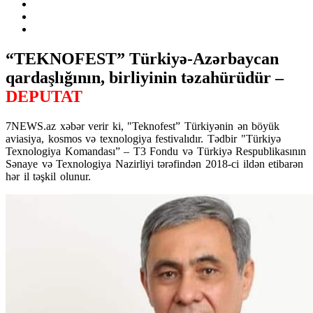
“TEKNOFEST” Türkiyə-Azərbaycan
qardaşlığının, birliyinin təzahürüdür –
DEPUTAT
7NEWS.az xəbər verir ki, "Teknofest” Türkiyənin ən böyük
aviasiya, kosmos və texnologiya festivalıdır. Tədbir "Türkiyə
Texnologiya Komandası” – T3 Fondu və Türkiyə Respublikasının
Sənaye və Texnologiya Nazirliyi tərəfindən 2018-ci ildən etibarən
hər il təşkil olunur.