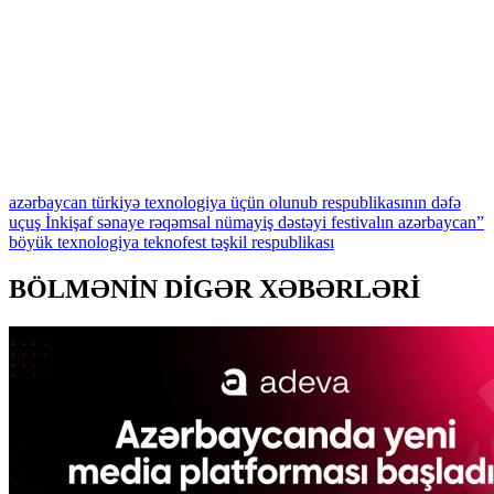
azərbaycan
türkiyə
texnologiya
üçün
olunub
respublikasının
dəfə
uçuş
İnkişaf
sənaye
rəqəmsal
nümayiş
dəstəyi
festivalın
azərbaycan”
böyük
texnologiya
teknofest
təşkil
respublikası
BÖLMƏNİN DİGƏR XƏBƏRLƏRİ