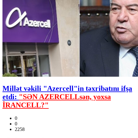
Millət vəkili "Azercell"in təxribatını ifşa
etdi:
"SƏN AZERCELLsən, yoxsa
İRANCELL?"
0
0
2258