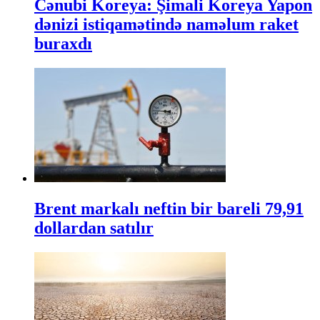
Cənubi Koreya: Şimali Koreya Yapon
dənizi istiqamətində naməlum raket
buraxdı
Brent markalı neftin bir bareli 79,91
dollardan satılır