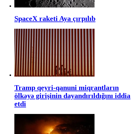
SpaceX raketi Aya çırpılıb
Tramp qeyri-qanuni miqrantların
ölkəyə girişinin dayandırıldığını iddia
etdi