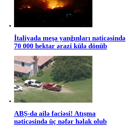
İtaliyada meşə yanğınları nəticəsində
70 000 hektar ərazi külə dönüb
ABŞ-da ailə faciəsi! Atışma
nəticəsində üç nəfər həlak olub