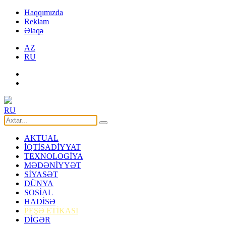
Haqqımızda
Reklam
Əlaqə
AZ
RU
RU
AKTUAL
İQTİSADİYYAT
TEXNOLOGİYA
MƏDƏNİYYƏT
SİYASƏT
DÜNYA
SOSİAL
HADİSƏ
PEŞƏ ETİKASI
DİGƏR