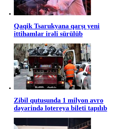
Qaqik Tsarukyana qarşı yeni
ittihamlar irəli sürülüb
Zibil qutusunda 1 milyon avro
dəyərində lotereya bileti tapılıb