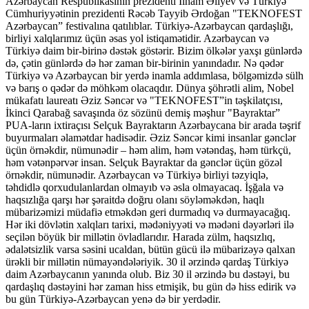
Azərbaycan Respublikasının prezidenti İlham Əliyev və Türkiyə
Cümhuriyyətinin prezidenti Rəcəb Tayyib Ərdoğan "TEKNOFEST
Azərbaycan” festivalına qatılıblar. Türkiyə-Azərbaycan qardaşlığı,
birliyi xalqlarımız üçün əsas yol istiqamətidir. Azərbaycan və
Türkiyə daim bir-birinə dəstək göstərir. Bizim ölkələr yaxşı günlərdə
də, çətin günlərdə də hər zaman bir-birinin yanındadır. Nə qədər
Türkiyə və Azərbaycan bir yerdə inamla addımlasa, bölgəmizdə sülh
və barış o qədər də möhkəm olacaqdır. Dünya şöhrətli alim, Nobel
mükafatı laureatı Əziz Səncər və "TEKNOFEST”in təşkilatçısı,
İkinci Qarabağ savaşında öz sözünü demiş məşhur "Bayraktar”
PUA-ların ixtiraçısı Selçuk Bayraktarın Azərbaycana bir arada təşrif
buyurmaları əlamətdar hadisədir. Əziz Səncər kimi insanlar gənclər
üçün örnəkdir, nümunədir – həm alim, həm vətəndaş, həm türkçü,
həm vətənpərvər insan. Selçuk Bayraktar da gənclər üçün gözəl
örnəkdir, nümunədir. Azərbaycan və Türkiyə birliyi təzyiqlə,
təhdidlə qorxudulanlardan olmayıb və əsla olmayacaq. İşğala və
haqsızlığa qarşı hər şəraitdə doğru olanı söyləməkdən, haqlı
mübarizəmizi müdafiə etməkdən geri durmadıq və durmayacağıq.
Hər iki dövlətin xalqları tarixi, mədəniyyəti və mədəni dəyərləri ilə
seçilən böyük bir millətin övladlarıdır. Harada zülm, haqsızlıq,
ədalətsizlik varsa səsini ucaldan, bütün gücü ilə mübarizəyə qalxan
ürəkli bir millətin nümayəndələriyik. 30 il ərzində qardaş Türkiyə
daim Azərbaycanın yanında olub. Biz 30 il ərzində bu dəstəyi, bu
qardaşlıq dəstəyini hər zaman hiss etmişik, bu gün də hiss edirik və
bu gün Türkiyə-Azərbaycan yenə də bir yerdədir.