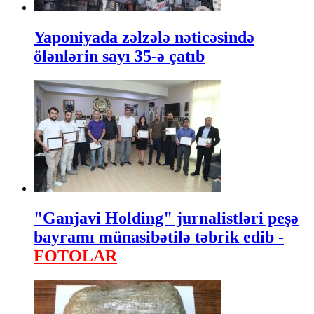
Yaponiyada zəlzələ nəticəsində
ölənlərin sayı 35-ə çatıb
"Ganjavi Holding" jurnalistləri peşə
bayramı münasibətilə təbrik edib -
FOTOLAR