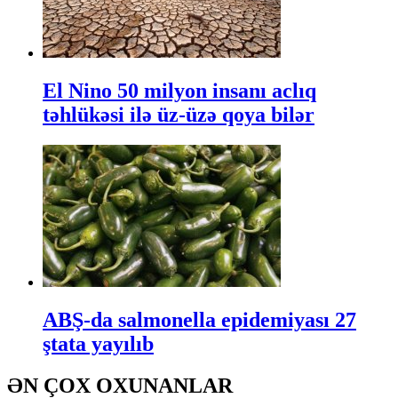
El Nino 50 milyon insanı aclıq
təhlükəsi ilə üz-üzə qoya bilər
ABŞ-da salmonella epidemiyası 27
ştata yayılıb
ƏN ÇOX OXUNANLAR