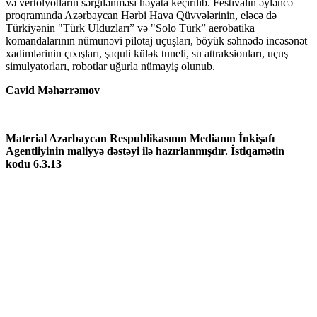
və vertolyotların sərgilənməsi həyata keçirilib. Festivalın əyləncə
proqramında Azərbaycan Hərbi Hava Qüvvələrinin, eləcə də
Türkiyənin "Türk Ulduzları” və "Solo Türk” aerobatika
komandalarının nümunəvi pilotaj uçuşları, böyük səhnədə incəsənət
xadimlərinin çıxışları, şaquli külək tuneli, su attraksionları, uçuş
simulyatorları, robotlar uğurla nümayiş olunub.
Cavid Məhərrəmov
Material Azərbaycan Respublikasının Medianın İnkişafı
Agentliyinin maliyyə dəstəyi ilə hazırlanmışdır.
İstiqamətin
kodu 6.3.13