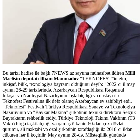
Bu tarixi hadisə ilə bağlı 7NEWS.az saytına münasibət ildirən
Milli
Məclisin deputatı İlham Məmmədov
"TEKNOFEST”in elm,
inkişaf, bilik, texnologiya bayramı olduğunu deyib: "2022-ci il may
ayının 26-29 tarixlərində, Azərbaycan Respublikası Rəqəmsal
İnkişaf və Nəqliyyat Nazirliyinin təşkilatçılığı və dəstəyi ilə
Teknofest Festivalına ilk dəfə olaraq Azərbaycan ev sahibliyi etdi.
"Teknofest” Festivalı Türkiyə Respublikası Sənaye və Texnologiya
Nazirliyinin və "Baykar Makina” şirkətinin texniki direktoru Selçuk
Bayraktarın rəhbərlik etdiyi Türkiye Teknoloji Takımı Vakfının (T3
Vakfı) birgə təşkilatçılığı və qardaş ölkənin 60-dan çox dövlət
qurumu, ali məktəbi və özəl şirkətinin tərəfdaşlığı ilə 2018-ci ildən
etibarən hər il keçirilir. May ayının 28-də, Müstəqillik günündə