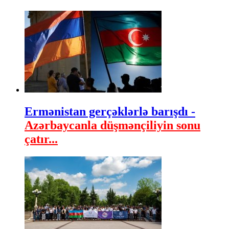
Ermənistan gerçəklərlə barışdı -
Azərbaycanla düşmənçiliyin sonu
çatır...