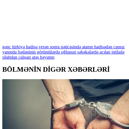
gənc
türkiyə
hadisə
verən
sonra
nəticəsində
atanın
hadisədən
cansız
yanında
bədəninin
görüntülərdə
oğlunun
şəbəkələrdə
açılan
istifadə
silahdan
çalışan
atəş
həyatını
BÖLMƏNİN DİGƏR XƏBƏRLƏRİ