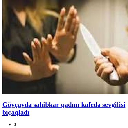
Göyçayda sahibkar qadını kafedə sevgilisi
bıçaqladı
0