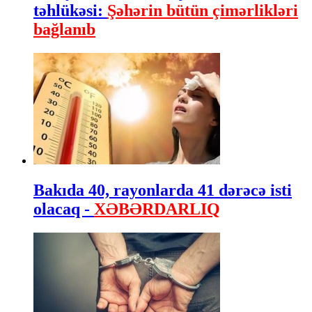
təhlükəsi:
Şəhərin bütün çimərlikləri
bağlanıb
Bakıda 40, rayonlarda 41 dərəcə isti
olacaq -
XƏBƏRDARLIQ