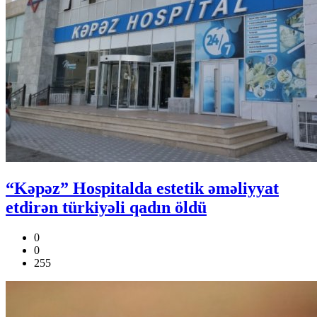
“Kəpəz” Hospitalda estetik əməliyyat
etdirən türkiyəli qadın öldü
0
0
255