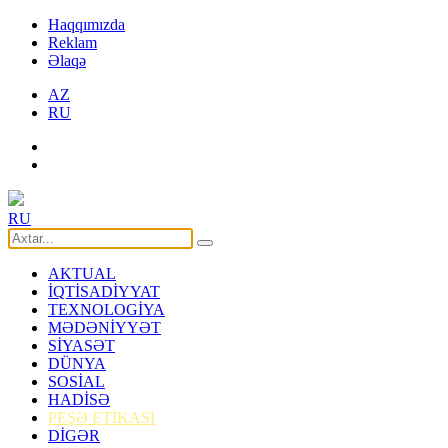
Haqqımızda
Reklam
Əlaqə
AZ
RU
RU
AKTUAL
İQTİSADİYYAT
TEXNOLOGİYA
MƏDƏNİYYƏT
SİYASƏT
DÜNYA
SOSİAL
HADİSƏ
PEŞƏ ETİKASI
DİGƏR