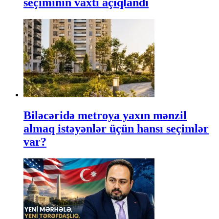
seçiminin vaxtı açıqlandı
Biləcəridə metroya yaxın mənzil
almaq istəyənlər üçün hansı seçimlər
var?