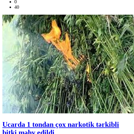
0
40
Ucarda 1 tondan çox narkotik tərkibli
bitki məhv edildi