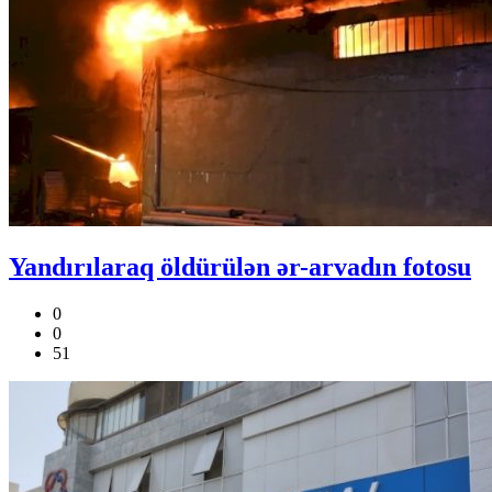
Yandırılaraq öldürülən ər-arvadın fotosu
0
0
51