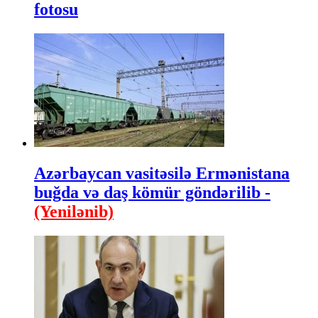
fotosu
Azərbaycan vasitəsilə Ermənistana
buğda və daş kömür göndərilib -
(Yenilənib)