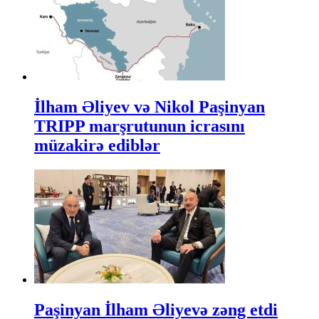
İlham Əliyev və Nikol Paşinyan
TRIPP marşrutunun icrasını
müzakirə ediblər
Paşinyan İlham Əliyevə zəng etdi