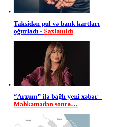
Taksidən pul və bank kartları
oğurladı -
Saxlanıldı
“Arzum” ilə bağlı yeni xəbər -
Məhkəmədən sonra…