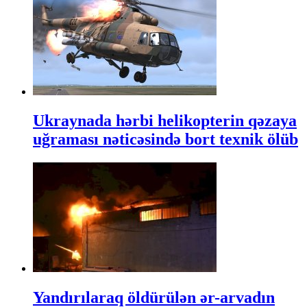
Ukraynada hərbi helikopterin qəzaya
uğraması nəticəsində bort texnik ölüb
Yandırılaraq öldürülən ər-arvadın