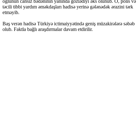
oğlunun cansız bədəninin yanında gözlədiyi əks olunub. O, polis və
təcili tibbi yardım əməkdaşları hadisə yerinə gələnədək ərazini tərk
etməyib.
Baş verən hadisə Türkiyə ictimaiyyətində geniş müzakirələrə səbəb
olub. Faktla bağlı araşdırmalar davam etdirilir.