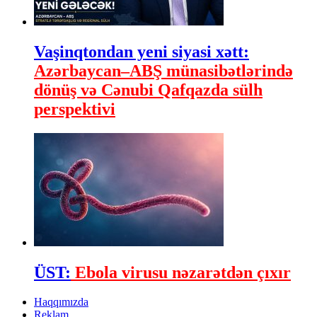
Vaşinqtondan yeni siyasi xətt:
Azərbaycan–ABŞ münasibətlərində
dönüş və Cənubi Qafqazda sülh
perspektivi
ÜST:
Ebola virusu nəzarətdən çıxır
Haqqımızda
Reklam