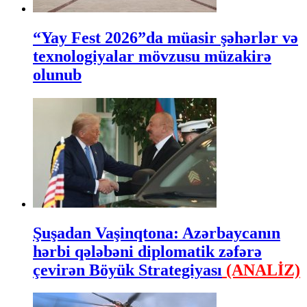
“Yay Fest 2026”da müasir şəhərlər və
texnologiyalar mövzusu müzakirə
olunub
Şuşadan Vaşinqtona: Azərbaycanın
hərbi qələbəni diplomatik zəfərə
çevirən Böyük Strategiyası
(ANALİZ)