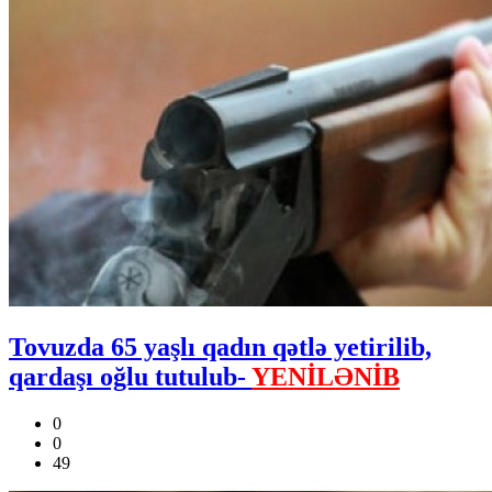
Tovuzda 65 yaşlı qadın qətlə yetirilib,
qardaşı oğlu tutulub-
YENİLƏNİB
0
0
49