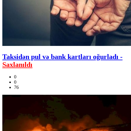
Taksidən pul və bank kartları oğurladı -
Saxlanıldı
0
0
76