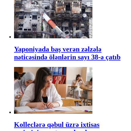
Yaponiyada baş verən zəlzələ
nəticəsində ölənlərin sayı 38-ə çatıb
Kolleclərə qəbul üzrə ixtisas