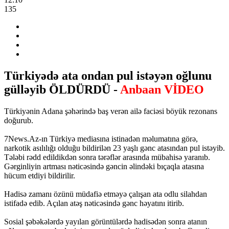
135
Türkiyədə ata ondan pul istəyən oğlunu
gülləyib ÖLDÜRDÜ -
Anbaan VİDEO
Türkiyənin Adana şəhərində baş verən ailə faciəsi böyük rezonans
doğurub.
7News.Az-ın Türkiyə mediasına istinadən məlumatına görə,
narkotik asılılığı olduğu bildirilən 23 yaşlı gənc atasından pul istəyib.
Tələbi rədd edildikdən sonra tərəflər arasında mübahisə yaranıb.
Gərginliyin artması nəticəsində gəncin əlindəki bıçaqla atasına
hücum etdiyi bildirilir.
Hadisə zamanı özünü müdafiə etməyə çalışan ata odlu silahdan
istifadə edib. Açılan atəş nəticəsində gənc həyatını itirib.
Sosial şəbəkələrdə yayılan görüntülərdə hadisədən sonra atanın