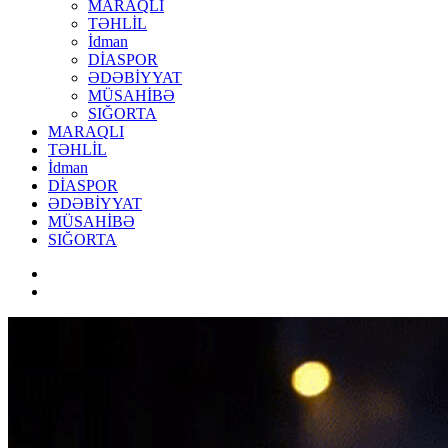
MARAQLI
TƏHLİL
İdman
DİASPOR
ƏDƏBİYYAT
MÜSAHİBƏ
SIĞORTA
MARAQLI
TƏHLİL
İdman
DİASPOR
ƏDƏBİYYAT
MÜSAHİBƏ
SIĞORTA