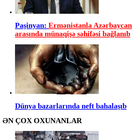
Paşinyan:
Ermənistanla Azərbaycan
arasında münaqişə səhifəsi bağlanıb
Dünya bazarlarında neft bahalaşıb
ƏN ÇOX OXUNANLAR