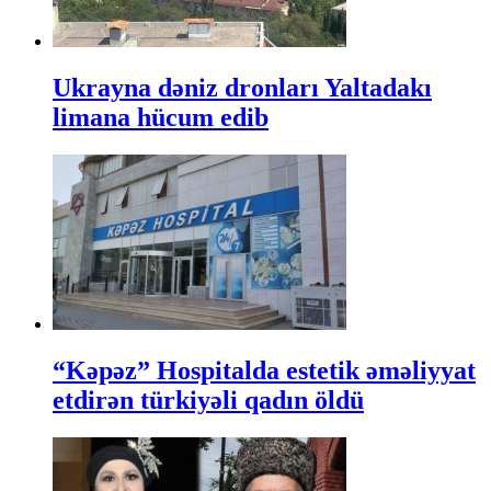
Ukrayna dəniz dronları Yaltadakı
limana hücum edib
“Kəpəz” Hospitalda estetik əməliyyat
etdirən türkiyəli qadın öldü