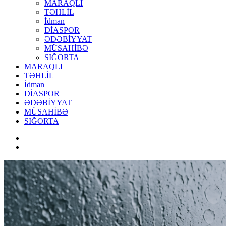
MARAQLI
TƏHLİL
İdman
DİASPOR
ƏDƏBİYYAT
MÜSAHİBƏ
SIĞORTA
MARAQLI
TƏHLİL
İdman
DİASPOR
ƏDƏBİYYAT
MÜSAHİBƏ
SIĞORTA