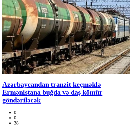
Azərbaycandan tranzit keçməklə
Ermənistana buğda və daş kömür
göndəriləcək
0
0
38