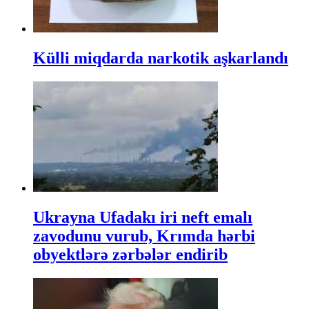
Külli miqdarda narkotik aşkarlandı
Ukrayna Ufadakı iri neft emalı
zavodunu vurub, Krımda hərbi
obyektlərə zərbələr endirib