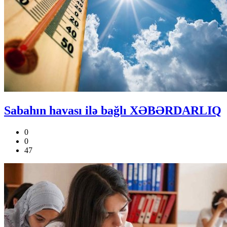
Sabahın havası ilə bağlı XƏBƏRDARLIQ
0
0
47