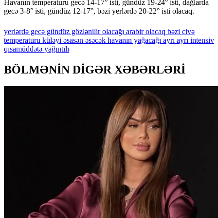
Havanın temperaturu gecə 14-17° isti, gündüz 19-24° isti, dağlarda
gecə 3-8° isti, gündüz 12-17°, bəzi yerlərdə 20-22° isti olacaq.
yerlərdə
gecə
gündüz
gözlənilir
olacağı
arabir
olacaq
bəzi
civə
temperaturu
küləyi
əsasən
əsəcək
havanın
yağacağı
ayrı
ayrı
intensiv
qısamüddətə
yağıntılı
BÖLMƏNİN DİGƏR XƏBƏRLƏRİ