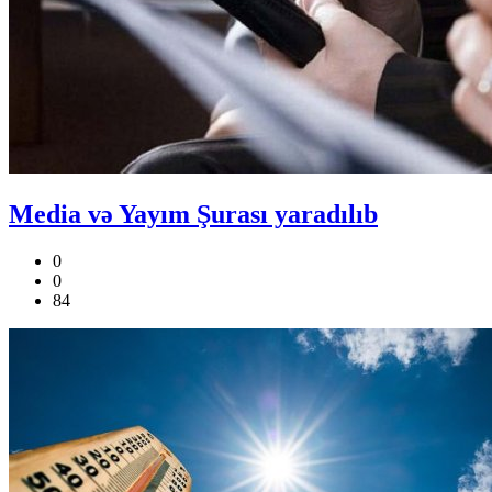
Media və Yayım Şurası yaradılıb
0
0
84