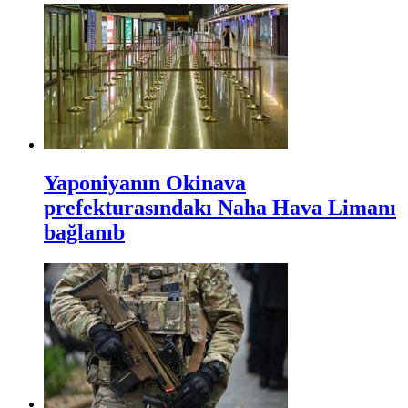
Yaponiyanın Okinava
prefekturasındakı Naha Hava Limanı
bağlanıb