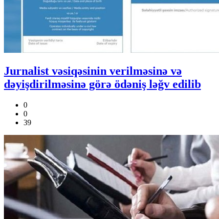
Jurnalist vəsiqəsinin verilməsinə və
dəyişdirilməsinə görə ödəniş ləğv edilib
0
0
39