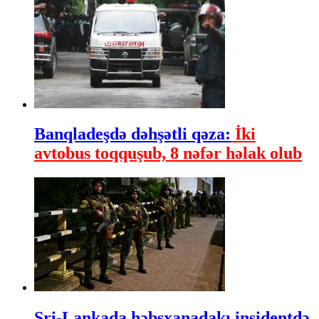
Banqladeşdə dəhşətli qəza:
İki
avtobus toqquşub, 8 nəfər həlak olub
Şri-Lankada həbsxanadakı insidentdə