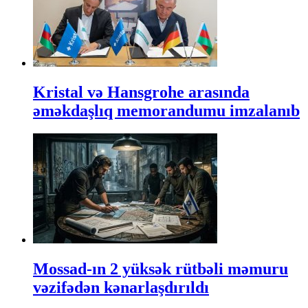
Kristal və Hansgrohe arasında
əməkdaşlıq memorandumu imzalanıb
Mossad-ın 2 yüksək rütbəli məmuru
vəzifədən kənarlaşdırıldı