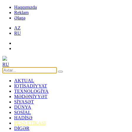
Haqqımızda
Reklam
Əlaqə
AZ
RU
RU
AKTUAL
İQTİSADİYYAT
TEXNOLOGİYA
MƏDƏNİYYƏT
SİYASƏT
DÜNYA
SOSİAL
HADİSƏ
PEŞƏ ETİKASI
DİGƏR