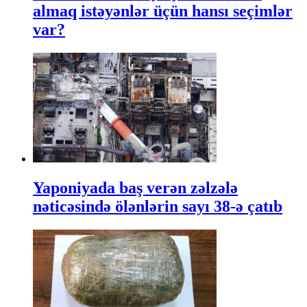
almaq istəyənlər üçün hansı seçimlər
var?
Yaponiyada baş verən zəlzələ
nəticəsində ölənlərin sayı 38-ə çatıb