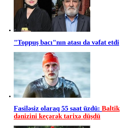
"Toppuş bacı"nın atası da vəfat etdi
Fasiləsiz olaraq 55 saat üzdü:
Baltik
dənizini keçərək tarixə düşdü