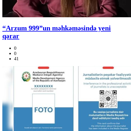
“Arzum 999”un məhkəməsində yeni
qərar
0
0
41