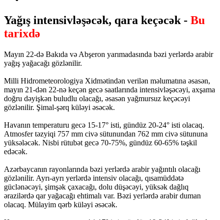
Yağış intensivləşəcək, qara keçəcək -
Bu
tarixdə
Mayın 22-də Bakıda və Abşeron yarımadasında bəzi yerlərdə arabir
yağış yağacağı gözlənilir.
Milli Hidrometeorologiya Xidmətindən verilən məlumatına əsasən,
mayın 21-dən 22-nə keçən gecə saatlarında intensivləşəcəyi, axşama
doğru dəyişkən buludlu olacağı, əsasən yağmursuz keçəcəyi
gözlənilir. Şimal-şərq küləyi əsəcək.
Havanın temperaturu gecə 15-17° isti, gündüz 20-24° isti olacaq.
Atmosfer təzyiqi 757 mm civə sütunundan 762 mm civə sütununa
yüksələcək. Nisbi rütubət gecə 70-75%, gündüz 60-65% təşkil
edəcək.
Azərbaycanın rayonlarında bəzi yerlərdə arabir yağıntılı olacağı
gözlənilir. Ayrı-ayrı yerlərdə intensiv olacağı, qısamüddətə
güclənəcəyi, şimşək çaxacağı, dolu düşəcəyi, yüksək dağlıq
ərazilərdə qar yağacağı ehtimalı var. Bəzi yerlərdə arabir duman
olacaq. Mülayim qərb küləyi əsəcək.