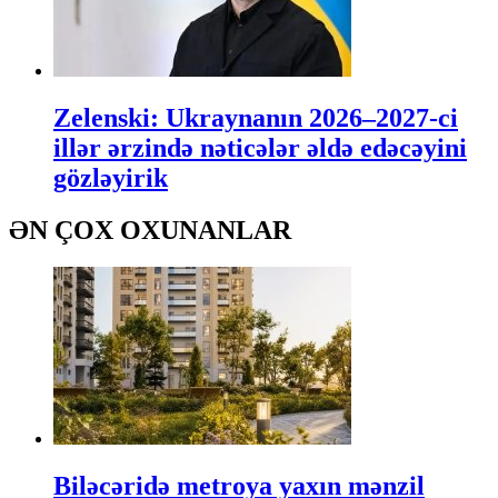
Zelenski: Ukraynanın 2026–2027-ci
illər ərzində nəticələr əldə edəcəyini
gözləyirik
ƏN ÇOX OXUNANLAR
Biləcəridə metroya yaxın mənzil