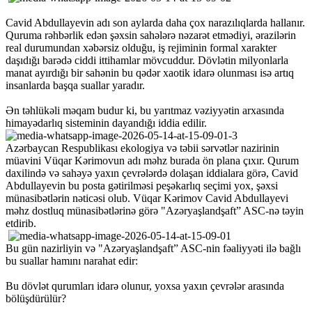
Cavid Abdullayevin adı son aylarda daha çox narazılıqlarda hallanır.
Quruma rəhbərlik edən şəxsin sahələrə nəzarət etmədiyi, ərazilərin
real durumundan xəbərsiz olduğu, iş rejiminin formal xarakter
daşıdığı barədə ciddi ittihamlar mövcuddur. Dövlətin milyonlarla
manat ayırdığı bir sahənin bu qədər xaotik idarə olunması isə artıq
insanlarda başqa suallar yaradır.
Ən təhlükəli məqam budur ki, bu yarıtmaz vəziyyətin arxasında
himayədarlıq sisteminin dayandığı iddia edilir.
Azərbaycan Respublikası ekologiya və təbii sərvətlər nazirinin
müavini Vüqar Kərimovun adı məhz burada ön plana çıxır. Qurum
daxilində və sahəyə yaxın çevrələrdə dolaşan iddialara görə, Cavid
Abdullayevin bu posta gətirilməsi peşəkarlıq seçimi yox, şəxsi
münasibətlərin nəticəsi olub. Vüqar Kərimov Cavid Abdullayevi
məhz dostluq münasibətlərinə görə "Azəryaşlandşaft” ASC-nə təyin
etdirib.
Bu gün nazirliyin və "Azəryaşlandşaft” ASC-nin fəaliyyəti ilə bağlı
bu suallar hamını narahat edir:
Bu dövlət qurumları idarə olunur, yoxsa yaxın çevrələr arasında
bölüşdürülür?