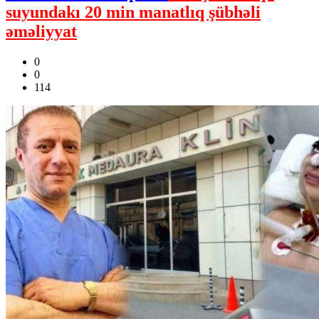
suyundakı 20 min manatlıq şübhəli
əməliyyat
0
0
114