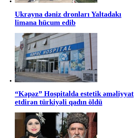
Ukrayna dəniz dronları Yaltadakı
limana hücum edib
“Kəpəz” Hospitalda estetik əməliyyat
etdirən türkiyəli qadın öldü