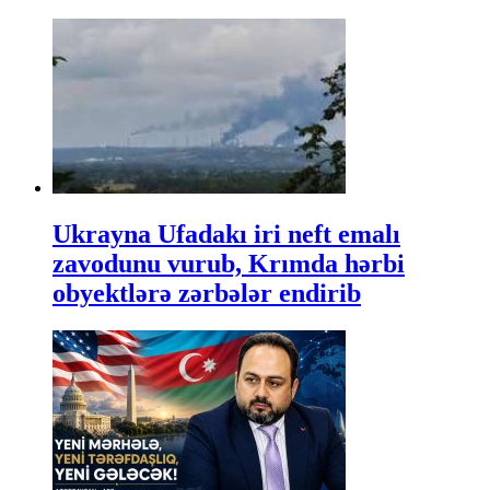
Ukrayna Ufadakı iri neft emalı
zavodunu vurub, Krımda hərbi
obyektlərə zərbələr endirib