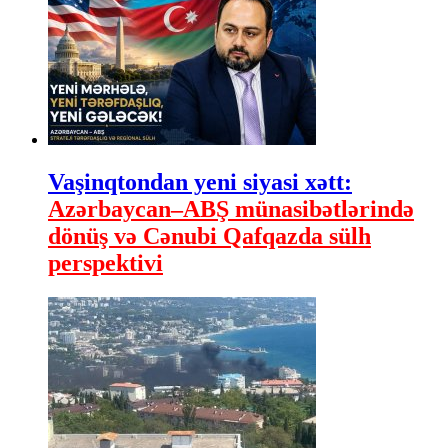
Vaşinqtondan yeni siyasi xətt:
Azərbaycan–ABŞ münasibətlərində
dönüş və Cənubi Qafqazda sülh
perspektivi