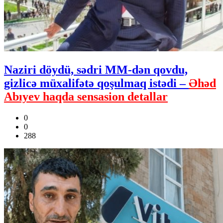
Naziri döydü, sədri MM-dən qovdu,
gizlicə müxalifətə qoşulmaq istədi –
Əhəd
Abıyev haqda sensasion detallar
0
0
288