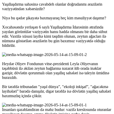
Yaşıllaşdırma sahəsinə cavabdeh olanlar doğrudanmı ərazilərin
vəziyyətindən xəbərsizdir?
Niyə bu qədər şikayətə baxmayaraq heç kim məsuliyyət daşımır?
Xocahəsəndə yerləşən 6 saylı Yaşıllaşdırma İdarəsinin ətrafında
yayılan görüntülər vəziyyətin hansı həddə olmasını bir daha sübut
edir. Vaxtilə xüsusi layihə kimi təqdim olunan, zeytun ağacları ilə
nümunə göstərilən ərazilərin bu gün baxımsız vəziyyətdə olduğu
bildirilir.
Heydər Əliyev Fondunun vitse-prezidenti Leyla Əliyevanın
təşəbbüsü ilə əkilən zeytun bağlarına nəzarət itib orada inəklər
gəzişir, dövlətin qorunmalı olan yaşıllıq sahələri isə taleyin ümidinə
buraxılıb.
Bir tərəfdə tribunadan "yaşıl dünya”, "ekoloji inkişaf”, "ağacəkmə
layihələri” barədə danışılır, digər tərəfdə isə dövlətin yaşıllıq sahələri
baxımsızlıq içində çökür.
İnsanları qəzəbləndirən də məhz budur: vəzifə kreslosunda oturanlar