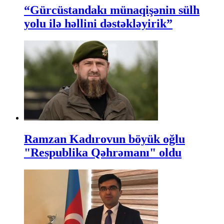
“Gürcüstandakı münaqişənin sülh
yolu ilə həllini dəstəkləyirik”
Ramzan Kadırovun böyük oğlu
"Respublika Qəhrəmanı" oldu