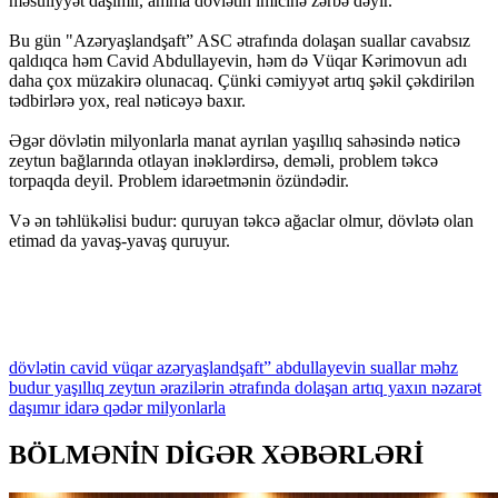
məsuliyyət daşımır, amma dövlətin imicinə zərbə dəyir.
Bu gün "Azəryaşlandşaft” ASC ətrafında dolaşan suallar cavabsız
qaldıqca həm Cavid Abdullayevin, həm də Vüqar Kərimovun adı
daha çox müzakirə olunacaq. Çünki cəmiyyət artıq şəkil çəkdirilən
tədbirlərə yox, real nəticəyə baxır.
Əgər dövlətin milyonlarla manat ayrılan yaşıllıq sahəsində nəticə
zeytun bağlarında otlayan inəklərdirsə, deməli, problem təkcə
torpaqda deyil. Problem idarəetmənin özündədir.
Və ən təhlükəlisi budur: quruyan təkcə ağaclar olmur, dövlətə olan
etimad da yavaş-yavaş quruyur.
dövlətin
cavid
vüqar
azəryaşlandşaft”
abdullayevin
suallar
məhz
budur
yaşıllıq
zeytun
ərazilərin
ətrafında
dolaşan
artıq
yaxın
nəzarət
daşımır
idarə
qədər
milyonlarla
BÖLMƏNİN DİGƏR XƏBƏRLƏRİ