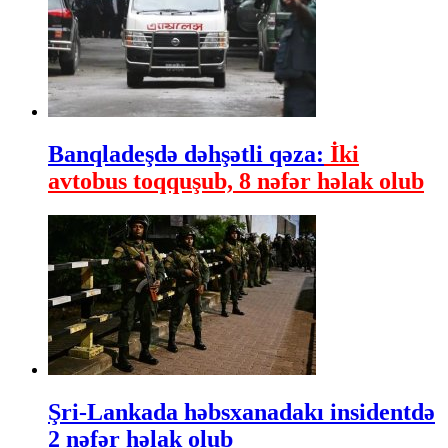
Banqladeşdə dəhşətli qəza:
İki
avtobus toqquşub, 8 nəfər həlak olub
Şri-Lankada həbsxanadakı insidentdə
2 nəfər həlak olub