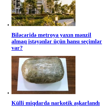
Biləcəridə metroya yaxın mənzil
almaq istəyənlər üçün hansı seçimlər
var?
Külli miqdarda narkotik aşkarlandı