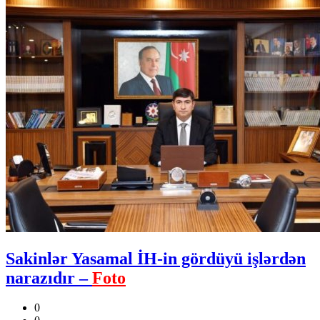
Sakinlər Yasamal İH-in gördüyü işlərdən
narazıdır –
Foto
0