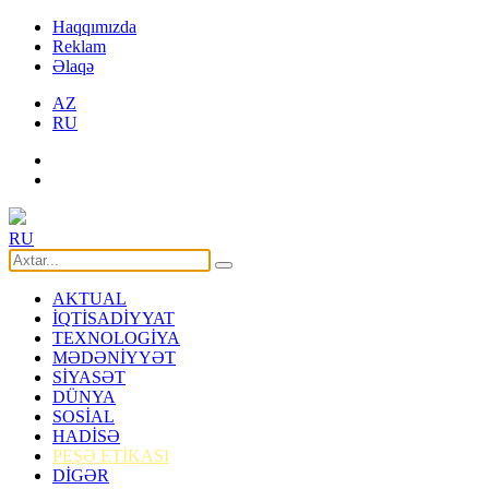
Haqqımızda
Reklam
Əlaqə
AZ
RU
RU
AKTUAL
İQTİSADİYYAT
TEXNOLOGİYA
MƏDƏNİYYƏT
SİYASƏT
DÜNYA
SOSİAL
HADİSƏ
PEŞƏ ETİKASI
DİGƏR