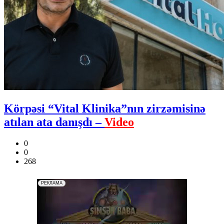
Körpəsi “Vital Klinika”nın zirzəmisinə
atılan ata danışdı –
Video
0
0
268