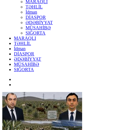
MARAQLI
TƏHLİL
İdman
DİASPOR
ƏDƏBİYYAT
MÜSAHİBƏ
SIĞORTA
MARAQLI
TƏHLİL
İdman
DİASPOR
ƏDƏBİYYAT
MÜSAHİBƏ
SIĞORTA