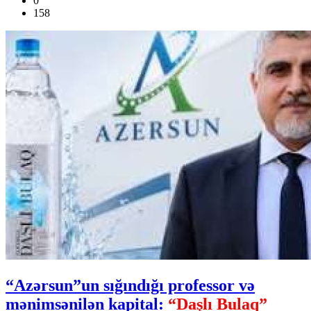
0
158
“Azərsun”un sığındığı professor və
mənimsənilən kapital:
“Daşlı Bulaq”