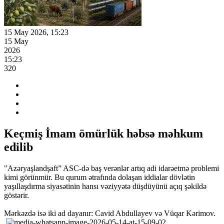
15 May 2026, 15:23
15 May
2026
15:23
320
Keçmiş İmam ömürlük həbsə məhkum
edilib
"Azəryaşlandşaft” ASC-də baş verənlər artıq adi idarəetmə problemi
kimi görünmür. Bu qurum ətrafında dolaşan iddialar dövlətin
yaşıllaşdırma siyasətinin hansı vəziyyətə düşdüyünü açıq şəkildə
göstərir.
Mərkəzdə isə iki ad dayanır: Cavid Abdullayev və Vüqar Kərimov.