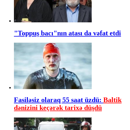
"Toppuş bacı"nın atası da vəfat etdi
Fasiləsiz olaraq 55 saat üzdü:
Baltik
dənizini keçərək tarixə düşdü