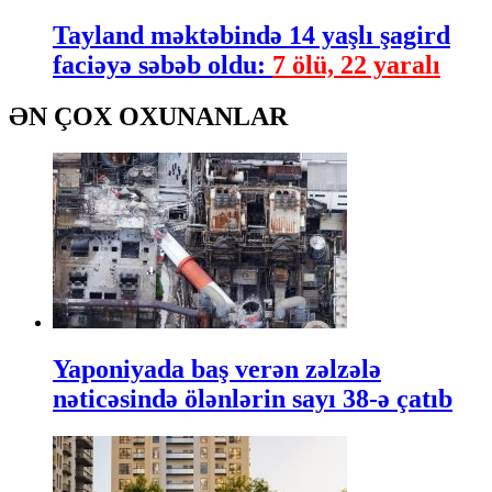
Tayland məktəbində 14 yaşlı şagird
faciəyə səbəb oldu:
7 ölü, 22 yaralı
ƏN ÇOX OXUNANLAR
Yaponiyada baş verən zəlzələ
nəticəsində ölənlərin sayı 38-ə çatıb