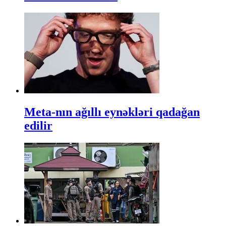
Meta-nın ağıllı eynəkləri qadağan
edilir