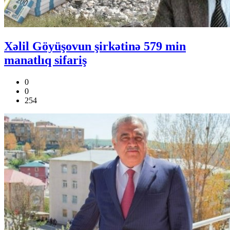
Xəlil Göyüşovun şirkətinə 579 min
manatlıq sifariş
0
0
254