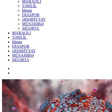
MARAQLI
TƏHLİL
İdman
DİASPOR
ƏDƏBİYYAT
MÜSAHİBƏ
SIĞORTA
MARAQLI
TƏHLİL
İdman
DİASPOR
ƏDƏBİYYAT
MÜSAHİBƏ
SIĞORTA