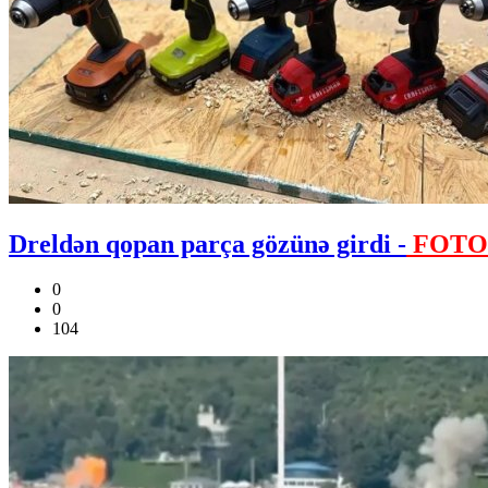
Dreldən qopan parça gözünə girdi -
FOTO
0
0
104