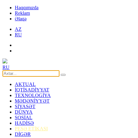
Haqqımızda
Reklam
Əlaqə
AZ
RU
RU
AKTUAL
İQTİSADİYYAT
TEXNOLOGİYA
MƏDƏNİYYƏT
SİYASƏT
DÜNYA
SOSİAL
HADİSƏ
PEŞƏ ETİKASI
DİGƏR