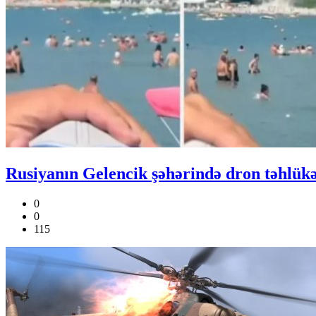
Rusiyanın Gelencik şəhərində dron təhlük
0
0
115