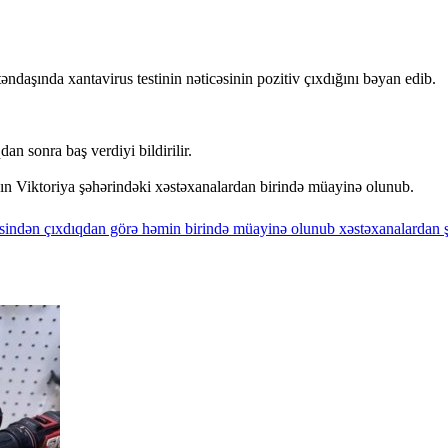
daşında xantavirus testinin nəticəsinin pozitiv çıxdığını bəyan edib.
n sonra baş verdiyi bildirilir.
ın Viktoriya şəhərindəki xəstəxanalardan birində müayinə olunub.
sindən
çıxdıqdan
görə
həmin
birində
müayinə
olunub
xəstəxanalardan
ş