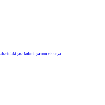
əhərindəki
şəxs
kolumbiyasının
viktoriya