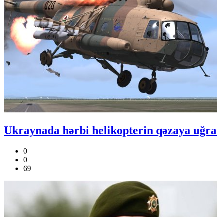
Ukraynada hərbi helikopterin qəzaya uğram
0
0
69