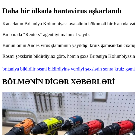
Daha bir ölkədə hantavirus aşkarlandı
Kanadanın Britaniya Kolumbiyası əyalətinin hökuməti bir Kanada vətən
Bu barədə "Reuters" agentliyi məlumat yayıb.
Bunun onun Andes virus ştammının yayıldığı kruiz gəmisindən çıxdıqda
Rəsmi şəxslərin bildirdiyinə görə, həmin şəxs Britaniya Kolumbiyasın
britaniya
bildirilir
rəsmi
bildirdiyinə
verdiyi
şəxslərin
sonra
kruiz
gəmi
BÖLMƏNİN DİGƏR XƏBƏRLƏRİ