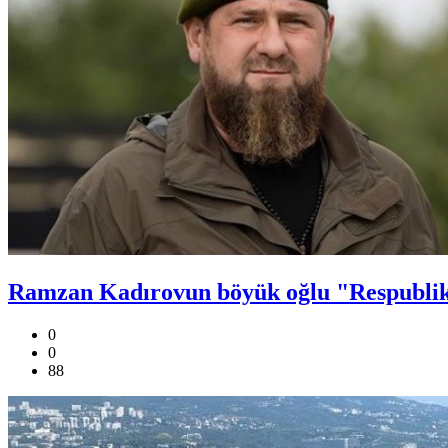
Ramzan Kadırovun böyük oğlu "Respubli
0
0
88