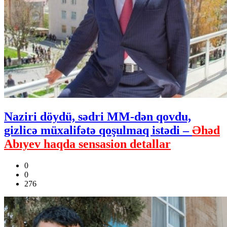
Naziri döydü, sədri MM-dən qovdu,
gizlicə müxalifətə qoşulmaq istədi –
Əhəd
Abıyev haqda sensasion detallar
0
0
276