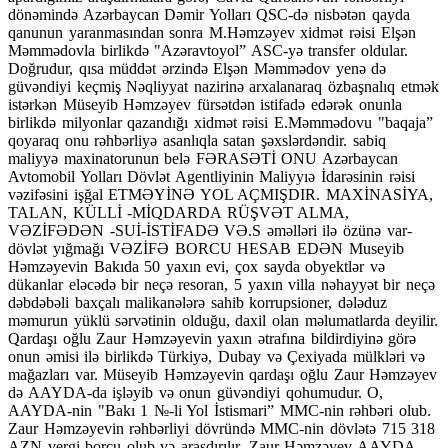
dönəmində Azərbaycan Dəmir Yolları QSC-də nisbətən qayda
qanunun yaranmasından sonra M.Həmzəyev xidmət rəisi Elşən
Məmmədovla birlikdə "Azəravtoyol” ASC-yə transfer oldular.
Doğrudur, qısa müddət ərzində Elşən Məmmədov yenə də
güvəndiyi keçmiş Nəqliyyat nazirinə arxalanaraq özbaşnalıq etmək
istərkən Müseyib Həmzəyev fürsətdən istifadə edərək onunla
birlikdə milyonlar qazandığı xidmət rəisi E.Məmmədovu "baqaja”
qoyaraq onu rəhbərliyə asanlıqla satan şəxslərdəndir. sabiq
maliyyə maxinatorunun belə FƏRASƏTİ ONU Azərbaycan
Avtomobil Yolları Dövlət Agentliyinin Maliyyıə İdarəsinin rəisi
vəzifəsini işğal ETMƏYİNƏ YOL AÇMIŞDIR. MAXİNASİYA,
TALAN, KÜLLİ -MİQDARDA RÜŞVƏT ALMA,
VƏZİFƏDƏN -SUİ-İSTİFADƏ VƏ.S əməlləri ilə özünə var-
dövlət yığmağı VƏZİFƏ BORCU HESAB EDƏN Museyib
Həmzəyevin Bakıda 50 yaxın evi, çox sayda obyektlər və
dükanlar eləcədə bir neçə resoran, 5 yaxın villa nəhayyət bir neçə
dəbdəbəli baxçalı malikanələrə sahib korrupsioner, dələduz
məmurun yüklü sərvətinin olduğu, daxil olan məlumatlarda deyilir.
Qardaşı oğlu Zaur Həmzəyevin yaxın ətrafına bildirdiyinə görə
onun əmisi ilə birlikdə Türkiyə, Dubay və Çexiyada mülkləri və
mağazları var. Müseyib Həmzəyevin qardaşı oğlu Zaur Həmzəyev
də AAYDA-da işləyib və onun güvəndiyi qohumudur. O,
AAYDA-nin "Bakı 1 №-li Yol İstismari” MMC-nin rəhbəri olub.
Zaur Həmzəyevin rəhbərliyi dövründə MMC-nin dövlətə 715 318
AZN vergi borcu olub və araşdırılır. Zaur Həmzəyev AAYDA-