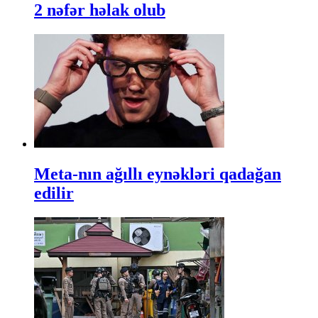
2 nəfər həlak olub
Meta-nın ağıllı eynəkləri qadağan
edilir