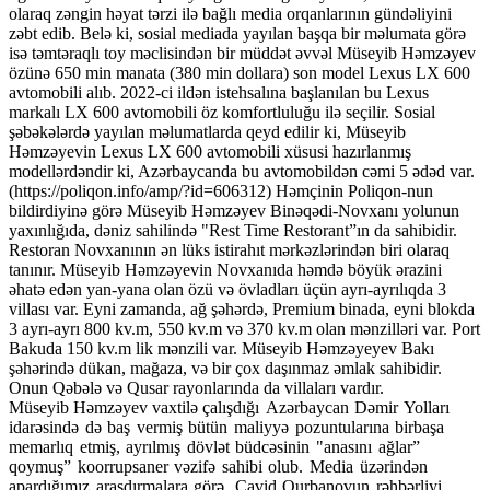
olaraq zəngin həyat tərzi ilə bağlı media orqanlarının gündəliyini
zəbt edib. Belə ki, sosial mediada yayılan başqa bir məlumata görə
isə təmtəraqlı toy məclisindən bir müddət əvvəl Müseyib Həmzəyev
özünə 650 min manata (380 min dollara) son model Lexus LX 600
avtomobili alıb. 2022-ci ildən istehsalına başlanılan bu Lexus
markalı LX 600 avtomobili öz komfortluluğu ilə seçilir. Sosial
şəbəkələrdə yayılan məlumatlarda qeyd edilir ki, Müseyib
Həmzəyevin Lexus LX 600 avtomobili xüsusi hazırlanmış
modellərdəndir ki, Azərbaycanda bu avtomobildən cəmi 5 ədəd var.
(https://poliqon.info/amp/?id=606312) Həmçinin Poliqon-nun
bildirdiyinə görə Müseyib Həmzəyev Binəqədi-Novxanı yolunun
yaxınlığıda, dəniz sahilində "Rest Time Restorant”ın da sahibidir.
Restoran Novxanının ən lüks istirahıt mərkəzlərindən biri olaraq
tanınır. Müseyib Həmzəyevin Novxanıda həmdə böyük ərazini
əhatə edən yan-yana olan özü və övladları üçün ayrı-ayrılıqda 3
villası var. Eyni zamanda, ağ şəhərdə, Premium binada, eyni blokda
3 ayrı-ayrı 800 kv.m, 550 kv.m və 370 kv.m olan mənzilləri var. Port
Bakuda 150 kv.m lik mənzili var. Müseyib Həmzəyeyev Bakı
şəhərində dükan, mağaza, və bir çox daşınmaz əmlak sahibidir.
Onun Qəbələ və Qusar rayonlarında da villaları vardır.
Müseyib Həmzəyev vaxtilə çalışdığı
Azərbaycan Dəmir Yolları
idarəsində də baş vermiş bütün maliyyə pozuntularına birbaşa
memarlıq etmiş, ayrılmış dövlət büdcəsinin "anasını ağlar”
qoymuş” koorrupsaner vəzifə sahibi olub. Media üzərindən
apardığımız araşdırmalara görə, Cavid Qurbanovun rəhbərliyi