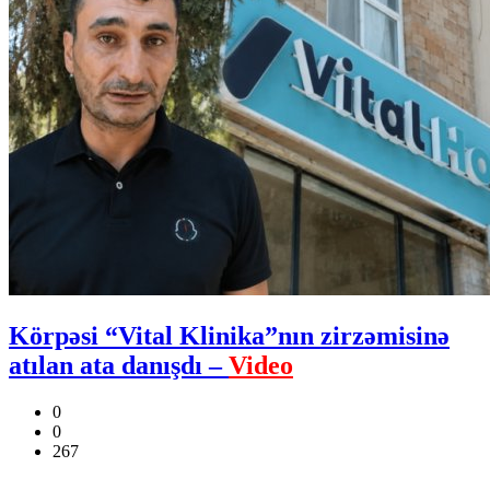
Körpəsi “Vital Klinika”nın zirzəmisinə
atılan ata danışdı –
Video
0
0
267