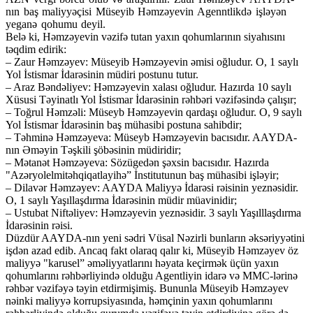
nın baş maliyyəçisi Müseyib Həmzəyevin Agenntlikdə işləyən
yeganə qohumu deyil.
Belə ki, Həmzəyevin vəzifə tutan yaxın qohumlarının siyahısını
təqdim edirik:
– Zaur Həmzəyev: Müseyib Həmzəyevin əmisi oğludur. O, 1 saylı
Yol İstismar İdarəsinin müdiri postunu tutur.
– Araz Bəndəliyev: Həmzəyevin xalası oğludur. Hazırda 10 saylı
Xüsusi Təyinatlı Yol İstismar İdarəsinin rəhbəri vəzifəsində çalışır;
– Toğrul Həmzəli: Müseyb Həmzəyevin qardaşı oğludur. O, 9 saylı
Yol İstismar İdarəsinin baş mühasibi postuna sahibdir;
– Təhminə Həmzəyeva: Müseyb Həmzəyevin bacısıdır. AAYDA-
nın Əməyin Təşkili şöbəsinin müdiridir;
– Mətanət Həmzəyeva: Sözügedən şəxsin bacısıdır. Hazırda
"Azəryolelmitəhqiqatlayihə” İnstitutunun baş mühasibi işləyir;
– Dilavər Həmzəyev: AAYDA Maliyyə İdarəsi rəisinin yeznəsidir.
O, 1 saylı Yaşıllaşdırma İdarəsinin müdir müavinidir;
– Ustubat Niftəliyev: Həmzəyevin yeznəsidir. 3 saylı Yaşılllaşdırma
İdarəsinin rəisi.
Düzdür AAYDA-nın yeni sədri Vüsal Nəzirli bunların əksəriyyətini
işdən azad edib. Ancaq fakt olaraq qalır ki, Müseyib Həmzəyev öz
maliyyə "karusel” əməliyyatlarını həyata keçirmək üçün yaxın
qohumlarını rəhbərliyində olduğu Agentliyin idarə və MMC-lərinə
rəhbər vəzifəyə təyin etdirmişimiş. Bununla Müseyib Həmzəyev
nəinki maliyyə korrupsiyasında, həmçinin yaxın qohumlarını