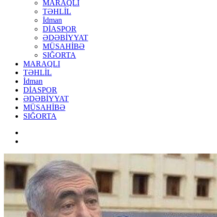
MARAQLI
TƏHLİL
İdman
DİASPOR
ƏDƏBİYYAT
MÜSAHİBƏ
SIĞORTA
MARAQLI
TƏHLİL
İdman
DİASPOR
ƏDƏBİYYAT
MÜSAHİBƏ
SIĞORTA