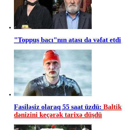
"Toppuş bacı"nın atası da vəfat etdi
Fasiləsiz olaraq 55 saat üzdü:
Baltik
dənizini keçərək tarixə düşdü