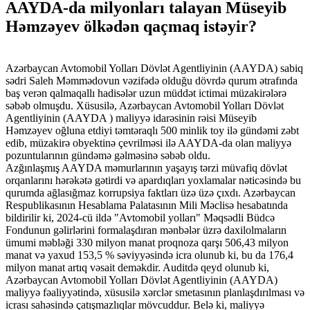
AAYDA-da milyonları talayan Müseyib
Həmzəyev ölkədən qaçmaq istəyir?
Azərbaycan Avtomobil Yolları Dövlət Agentliyinin (AAYDA) sabiq
sədri Saleh Məmmədovun vəzifədə olduğu dövrdə qurum ətrafında
baş verən qalmaqallı hadisələr uzun müddət ictimai müzakirələrə
səbəb olmuşdu. Xüsusilə, Azərbaycan Avtomobil Yolları Dövlət
Agentliyinin (AAYDA ) maliyyə idarəsinin rəisi Müseyib
Həmzəyev oğluna etdiyi təmtəraqlı 500 minlik toy ilə gündəmi zəbt
edib, müzakirə obyektinə çevrilməsi ilə AAYDA-da olan maliyyə
pozuntularının gündəmə gəlməsinə səbəb oldu.
Azğınlaşmış AAYDA məmurlarının yaşayış tərzi müvafiq dövlət
orqanlarını hərəkətə gətirdi və apardıqları yoxlamalar nəticəsində bu
qurumda ağlasığmaz korrupsiya faktları üzə üzə çıxdı. Azərbaycan
Respublikasının Hesablama Palatasının Mili Məclisə hesabatında
bildirilir ki, 2024-cü ildə "Avtomobil yolları" Məqsədli Büdcə
Fondunun gəlirlərini formalaşdıran mənbələr üzrə daxilolmaların
ümumi məbləği 330 milyon manat proqnoza qarşı 506,43 milyon
manat və yaxud 153,5 % səviyyəsində icra olunub ki, bu da 176,4
milyon manat artıq vəsait deməkdir. Auditdə qeyd olunub ki,
Azərbaycan Avtomobil Yolları Dövlət Agentliyinin (AAYDA)
maliyyə fəaliyyətində, xüsusilə xərclər smetasının planlaşdırılması və
icrası sahəsində çatışmazlıqlar mövcuddur. Belə ki, maliyyə