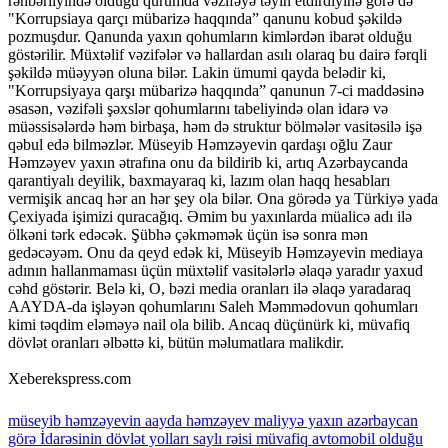
rəhbərliyində olduğu qurumda vəzifəyə təyin etdirdiyinə görə də
"Korrupsiaya qarçı mübarizə haqqında” qanunu kobud şəkildə
pozmuşdur. Qanunda yaxın qohumların kimlərdən ibarət olduğu
göstərilir. Müxtəlif vəzifələr və hallardan asılı olaraq bu dairə fərqli
şəkildə müəyyən oluna bilər. Lakin ümumi qayda belədir ki,
"Korrupsiyaya qarşı mübarizə haqqında” qanunun 7-ci maddəsinə
əsasən, vəzifəli şəxslər qohumlarını tabeliyində olan idarə və
müəssisələrdə həm birbaşa, həm də struktur bölmələr vasitəsilə işə
qəbul edə bilməzlər. Müseyib Həmzəyevin qardaşı oğlu Zaur
Həmzəyev yaxın ətrafına onu da bildirib ki, artıq Azərbaycanda
qarantiyalı deyilik, baxmayaraq ki, lazım olan haqq hesabları
vermişik ancaq hər an hər şey ola bilər. Ona görədə ya Türkiyə yada
Çexiyada işimizi quracağıq. Əmim bu yaxınlarda müalicə adı ilə
ölkəni tərk edəcək. Şübhə çəkməmək üçün isə sonra mən
gedəcəyəm. Onu da qeyd edək ki, Müseyib Həmzəyevin mediaya
adının hallanmaması üçün müxtəlif vasitələrlə əlaqə yaradır yaxud
cəhd göstərir. Belə ki, O, bəzi media oranları ilə əlaqə yaradaraq
AAYDA-da işləyən qohumlarını Saleh Məmmədovun qohumları
kimi təqdim eləməyə nail ola bilib. Ancaq düçünürk ki, müvafiq
dövlət oranları əlbəttə ki, bütün məlumatlara malikdir.
Xeberekspress.com
müseyib
həmzəyevin
aayda
həmzəyev
maliyyə
yaxın
azərbaycan
görə
İdarəsinin
dövlət
yolları
saylı
rəisi
müvafiq
avtomobil
olduğu