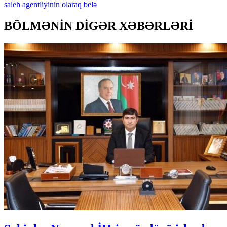
saleh
agentliyinin
olaraq
belə
BÖLMƏNİN DİGƏR XƏBƏRLƏRİ