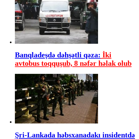
Banqladeşdə dəhşətli qəza:
İki
avtobus toqquşub, 8 nəfər həlak olub
Şri-Lankada həbsxanadakı insidentdə