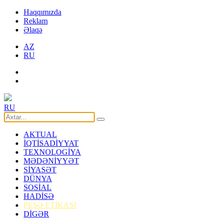
Haqqımızda
Reklam
Əlaqə
AZ
RU
RU
AKTUAL
İQTİSADİYYAT
TEXNOLOGİYA
MƏDƏNİYYƏT
SİYASƏT
DÜNYA
SOSİAL
HADİSƏ
PEŞƏ ETİKASI
DİGƏR