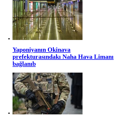
Yaponiyanın Okinava
prefekturasındakı Naha Hava Limanı
bağlanıb