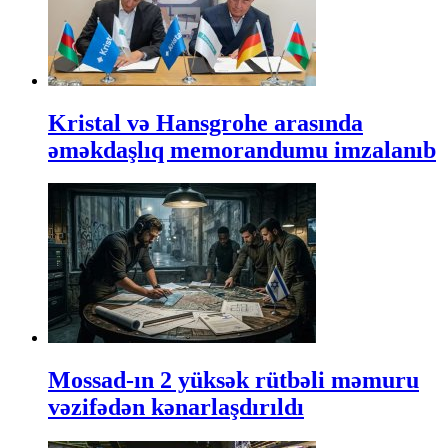
Kristal və Hansgrohe arasında
əməkdaşlıq memorandumu imzalanıb
Mossad-ın 2 yüksək rütbəli məmuru
vəzifədən kənarlaşdırıldı