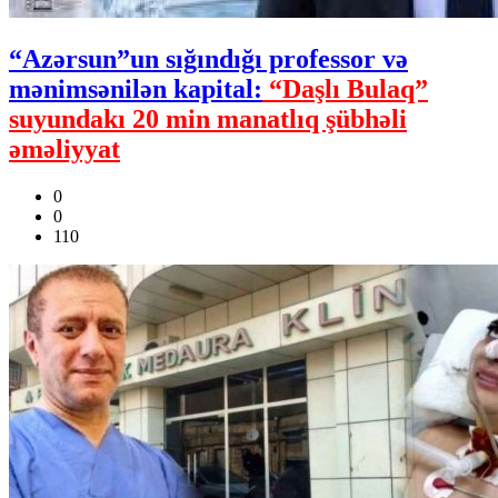
“Azərsun”un sığındığı professor və
mənimsənilən kapital:
“Daşlı Bulaq”
suyundakı 20 min manatlıq şübhəli
əməliyyat
0
0
110