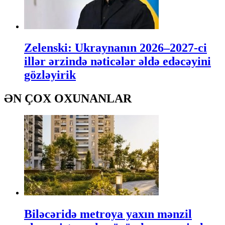
Zelenski: Ukraynanın 2026–2027-ci
illər ərzində nəticələr əldə edəcəyini
gözləyirik
ƏN ÇOX OXUNANLAR
Biləcəridə metroya yaxın mənzil