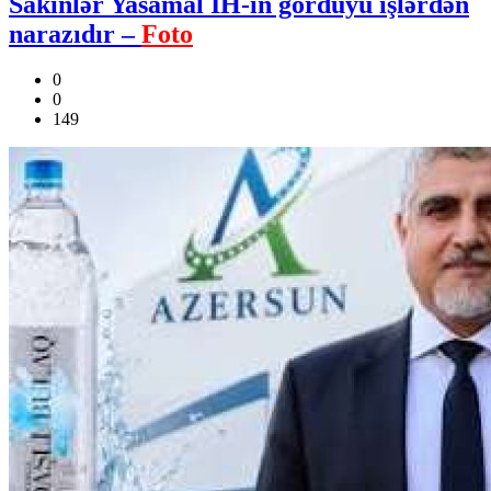
Sakinlər Yasamal İH-in gördüyü işlərdən
narazıdır –
Foto
0
0
149