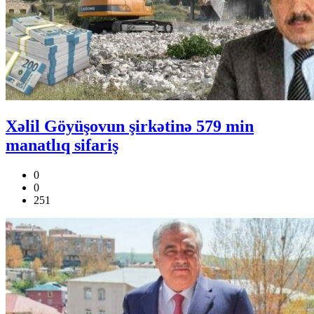
Xəlil Göyüşovun şirkətinə 579 min
manatlıq sifariş
0
0
251