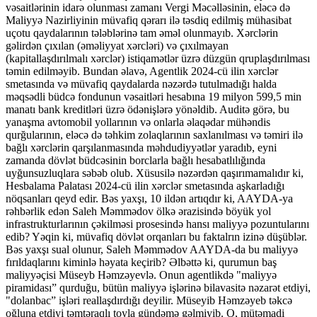
vəsaitlərinin idarə olunması zamanı Vergi Məcəlləsinin, eləcə də
Maliyyə Nazirliyinin müvafiq qərarı ilə təsdiq edilmiş mühasibat
uçotu qaydalarının tələblərinə tam əməl olunmayıb. Xərclərin
gəlirdən çıxılan (əməliyyat xərcləri) və çıxılmayan
(kapitallaşdırılmalı xərclər) istiqamətlər üzrə düzgün qruplaşdırılması
təmin edilməyib. Bundan əlavə, Agentlik 2024-cü ilin xərclər
smetasında və müvafiq qaydalarda nəzərdə tutulmadığı halda
məqsədli büdcə fondunun vəsaitləri hesabına 19 milyon 599,5 min
manatı bank kreditləri üzrə ödənişlərə yönəldib. Auditə görə, bu
yanaşma avtomobil yollarının və onlarla əlaqədar mühəndis
qurğularının, eləcə də təhkim zolaqlarının saxlanılması və təmiri ilə
bağlı xərclərin qarşılanmasında məhdudiyyətlər yaradıb, eyni
zamanda dövlət büdcəsinin borclarla bağlı hesabatlılığında
uyğunsuzluqlara səbəb olub. Xüsusilə nəzərdən qaşırımamalıdır ki,
Hesbalama Palatası 2024-cü ilin xərclər smetasında aşkarladığı
nöqsanları qeyd edir. Bəs yaxşı, 10 ildən artıqdır ki, AAYDA-ya
rəhbərlik edən Saleh Məmmədov ölkə ərazisində böyük yol
infrastrukturlarının çəkilməsi prosesində hansı maliyyə pozuntularını
edib? Yəqin ki, müvafiq dövlət orqanları bu faktalrın izinə düşüblər.
Bəs yaxşı sual olunur, Saleh Məmmədov AAYDA-da bu maliyyə
fırıldaqlarını kiminlə həyata keçirib? Əlbəttə ki, qurumun baş
maliyyəçisi Müseyb Həmzəyevlə. Onun agentlikdə "maliyyə
piramidası” qurduğu, bütün maliyyə işlərinə bilavasitə nəzarət etdiyi,
"dolanbac” işləri reallaşdırdığı deyilir. Müseyib Həmzəyeb təkcə
oğluna etdiyi təmtəraqlı toyla gündəmə gəlmiyib. O, mütəmadi