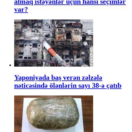
almaq istəyənlər üçün hansı seçimlər
var?
Yaponiyada baş verən zəlzələ
nəticəsində ölənlərin sayı 38-ə çatıb