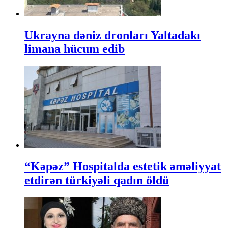
Ukrayna dəniz dronları Yaltadakı
limana hücum edib
“Kəpəz” Hospitalda estetik əməliyyat
etdirən türkiyəli qadın öldü