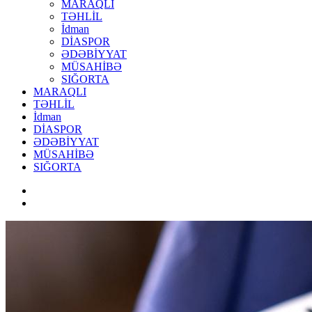
MARAQLI
TƏHLİL
İdman
DİASPOR
ƏDƏBİYYAT
MÜSAHİBƏ
SIĞORTA
MARAQLI
TƏHLİL
İdman
DİASPOR
ƏDƏBİYYAT
MÜSAHİBƏ
SIĞORTA