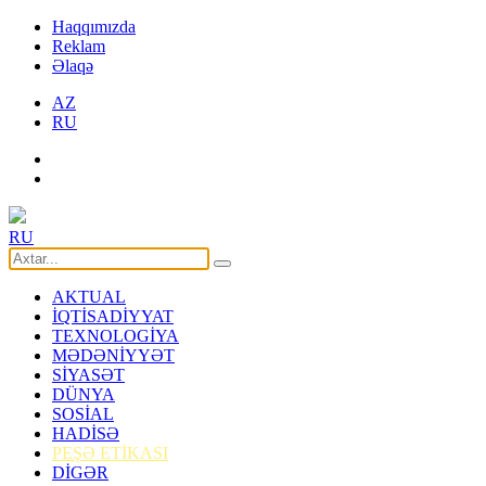
Haqqımızda
Reklam
Əlaqə
AZ
RU
RU
AKTUAL
İQTİSADİYYAT
TEXNOLOGİYA
MƏDƏNİYYƏT
SİYASƏT
DÜNYA
SOSİAL
HADİSƏ
PEŞƏ ETİKASI
DİGƏR