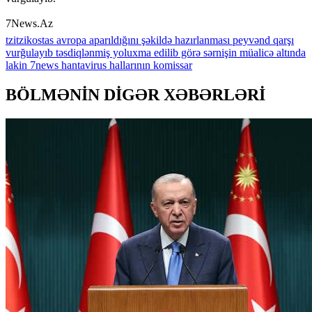
7News.Az
tzitzikostas
avropa
aparıldığını
şəkildə
hazırlanması
peyvənd
qarşı
vurğulayıb
təsdiqlənmiş
yoluxma
edilib
görə
sərnişin
müalicə
altında
lakin
7news
hantavirus
hallarının
komissar
BÖLMƏNİN DİGƏR XƏBƏRLƏRİ