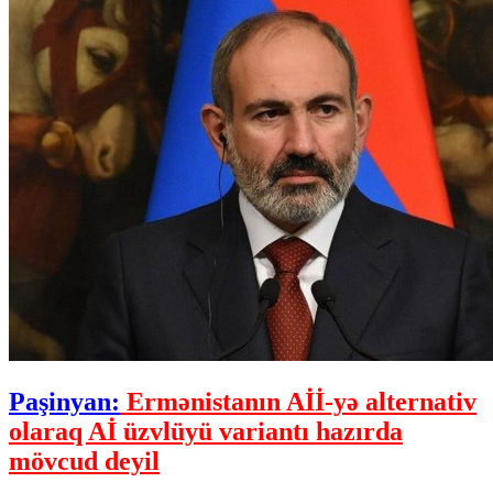
Paşinyan:
Ermənistanın Aİİ-yə alternativ
olaraq Aİ üzvlüyü variantı hazırda
mövcud deyil