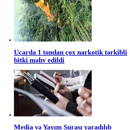
Ucarda 1 tondan çox narkotik tərkibli
bitki məhv edildi
Media və Yayım Şurası yaradılıb