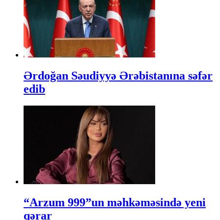
Ərdoğan Səudiyyə Ərəbistanına səfər
edib
“Arzum 999”un məhkəməsində yeni
qərar