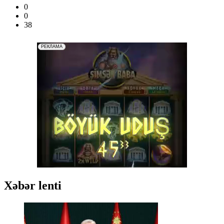
0
0
38
Xəbər lenti