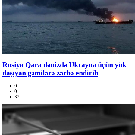
Rusiya Qara dənizdə Ukrayna üçün yük
daşıyan gəmilərə zərbə endirib
0
0
37