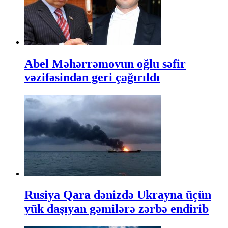
Abel Məhərrəmovun oğlu səfir
vəzifəsindən geri çağırıldı
Rusiya Qara dənizdə Ukrayna üçün
yük daşıyan gəmilərə zərbə endirib