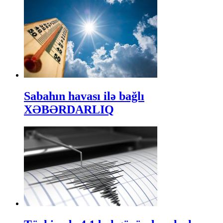
Sabahın havası ilə bağlı
XƏBƏRDARLIQ