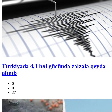
Türkiyədə 4,1 bal gücündə zəlzələ qeydə
alınıb
0
0
27