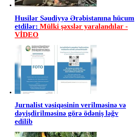
Husilər Səudiyyə Ərəbistanına hücum
etdilər:
Mülki şəxslər yaralandılar -
VİDEO
Jurnalist vəsiqəsinin verilməsinə və
dəyişdirilməsinə görə ödəniş ləğv
edilib