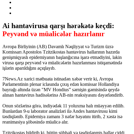
Ai hantavirusa qarşı hərəkətə keçdi:
Peyvənd və müalicələr hazırlanır
Avropa Birliyinin (AB) Davamlı Nəqliyyat və Turizm üzrə
Komissarı Apostolos Tzitzikostas hantavirus hallarının hazırda
genişmiqyaslı epidemiyanın başlanğıcına işarə etmədiyini, lakin
virusa qarşı peyvənd və müalicələrin hazırlanması istiqamətində
işlərin aparıldığını açıqlayıb.
7News.Az xarici mətbuata istinadən xəbər verir ki, Avropa
Parlamentinin plenar iclasında çıxış edən komissar Hollandiya
bayrağı altında üzən "MV Hondius” sərnişin gəmisində qeydə
alınan hantavirus hadisələrinə AB-nin reaksiyasını dəyərləndirib.
Onun sözlərinə görə, indiyədək 11 yoluxma halı müəyyən edilib.
Bunlardan 9-u laborator analizləri ilə Andes hantavirusu kimi
təsdiqlənib. Epidemiya zamanı 3 nəfər həyatını itirib, 2 xəstə isə
reanimasiya şöbəsində müalicə alır.
Tzitzikostas bildirib ki, bütün şübhəli və təsdiqlənmiş hallar ciddi