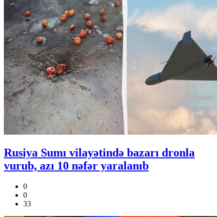
Rusiya Sumı vilayətində bazarı dronla
vurub, azı 10 nəfər yaralanıb
0
0
33