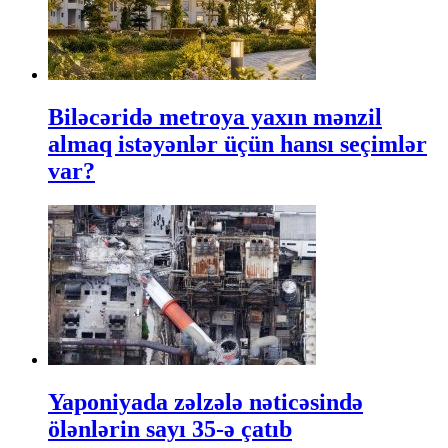
Biləcəridə metroya yaxın mənzil
almaq istəyənlər üçün hansı seçimlər
var?
Yaponiyada zəlzələ nəticəsində
ölənlərin sayı 35-ə çatıb