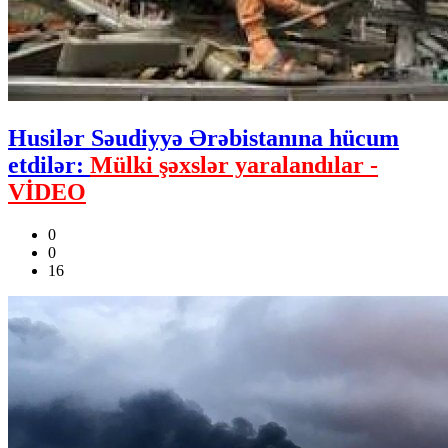
Husilər Səudiyyə Ərəbistanına hücum
etdilər:
Mülki şəxslər yaralandılar -
VİDEO
0
0
16