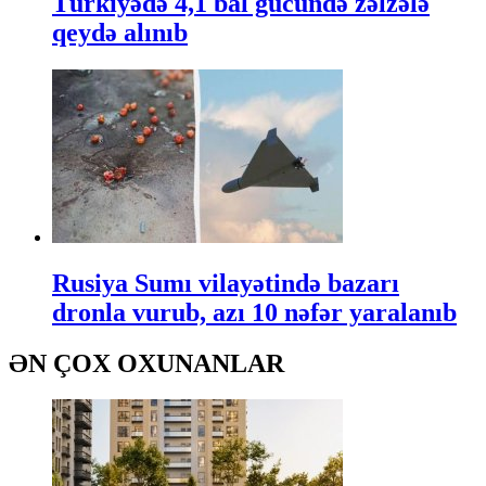
Türkiyədə 4,1 bal gücündə zəlzələ
qeydə alınıb
Rusiya Sumı vilayətində bazarı
dronla vurub, azı 10 nəfər yaralanıb
ƏN ÇOX OXUNANLAR