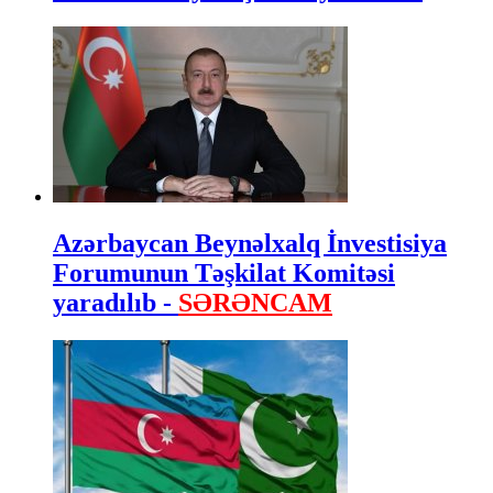
Azərbaycan Beynəlxalq İnvestisiya
Forumunun Təşkilat Komitəsi
yaradılıb -
SƏRƏNCAM