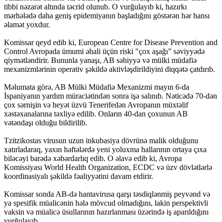
tibbi nəzarət altında təcrid olunub. O vurğulayıb ki, hazırkı
mərhələdə daha geniş epidemiyanın başladığını göstərən hər hansı
əlamət yoxdur.
Komissar qeyd edib ki, European Centre for Disease Prevention and
Control Avropada ümumi əhali üçün riski "çox aşağı” səviyyədə
qiymətləndirir. Bununla yanaşı, AB səhiyyə və mülki müdafiə
mexanizmlərinin operativ şəkildə aktivləşdirildiyini diqqətə çatdırıb.
Məlumata görə, AB Mülki Müdafiə Mexanizmi mayın 6-da
İspaniyanın yardım müraciətindən sonra işə salınıb. Nəticədə 70-dən
çox sərnişin və heyət üzvü Tenerifedən Avropanın müxtəlif
xəstəxanalarına təxliyə edilib. Onların 40-dan çoxunun AB
vətəndaşı olduğu bildirilib.
Tzitzikostas virusun uzun inkubasiya dövrünə malik olduğunu
xatırladaraq, yaxın həftələrdə yeni yoluxma hallarının ortaya çıxa
biləcəyi barədə xəbərdarlıq edib. O əlavə edib ki, Avropa
Komissiyası World Health Organization, ECDC və üzv dövlətlərlə
koordinasiyalı şəkildə fəaliyyətini davam etdirir.
Komissar sonda AB-də hantavirusa qarşı təsdiqlənmiş peyvənd və
ya spesifik müalicənin hələ mövcud olmadığını, lakin perspektivli
vaksin və müalicə üsullarının hazırlanması üzərində iş aparıldığını
vurğulayıb.