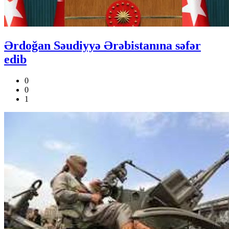
Ərdoğan Səudiyyə Ərəbistanına səfər
edib
0
0
1