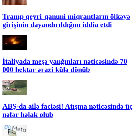
Tramp qeyri-qanuni miqrantların ölkəyə
girişinin dayandırıldığını iddia etdi
İtaliyada meşə yanğınları nəticəsində 70
000 hektar ərazi külə dönüb
ABŞ-da ailə faciəsi! Atışma nəticəsində üç
nəfər həlak olub