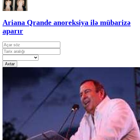
Ariana Qrande anoreksiya ilə mübarizə
aparır
Axtar