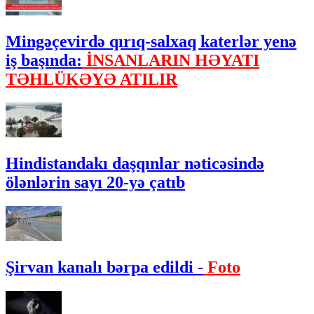
Mingəçevirdə qırıq-salxaq katerlər yenə
iş başında:
İNSANLARIN HƏYATI
TƏHLÜKƏYƏ ATILIR
Hindistandakı daşqınlar nəticəsində
ölənlərin sayı 20-yə çatıb
Şirvan kanalı bərpa edildi -
Foto