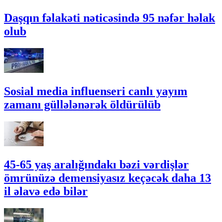
Daşqın fəlakəti nəticəsində 95 nəfər həlak
olub
Sosial media influenseri canlı yayım
zamanı güllələnərək öldürülüb
45-65 yaş aralığındakı bəzi vərdişlər
ömrünüzə demensiyasız keçəcək daha 13
il əlavə edə bilər