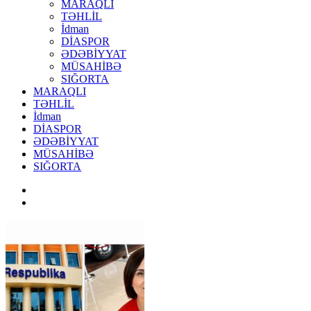
MARAQLI
TƏHLİL
İdman
DİASPOR
ƏDƏBİYYAT
MÜSAHİBƏ
SIĞORTA
MARAQLI
TƏHLİL
İdman
DİASPOR
ƏDƏBİYYAT
MÜSAHİBƏ
SIĞORTA