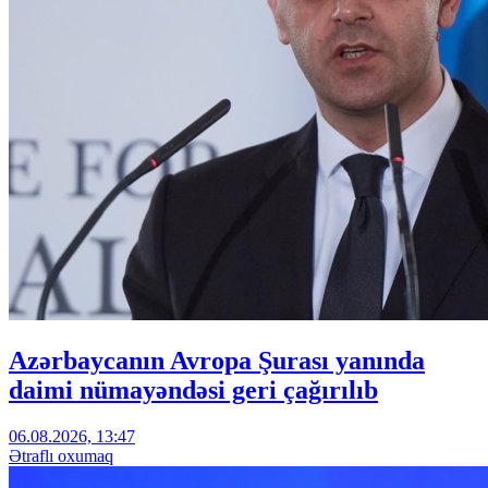
Azərbaycanın Avropa Şurası yanında
daimi nümayəndəsi geri çağırılıb
06.08.2026, 13:47
Ətraflı oxumaq