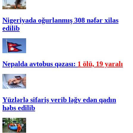
Nigeriyada oğurlanmış 308 nəfər xilas
edilib
Nepalda avtobus qəzası:
1 ölü, 19 yaralı
Yüzlərlə sifariş verib ləğv edən qadın
həbs edilib