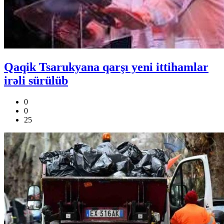
Qaqik Tsarukyana qarşı yeni ittihamlar
irəli sürülüb
0
0
25