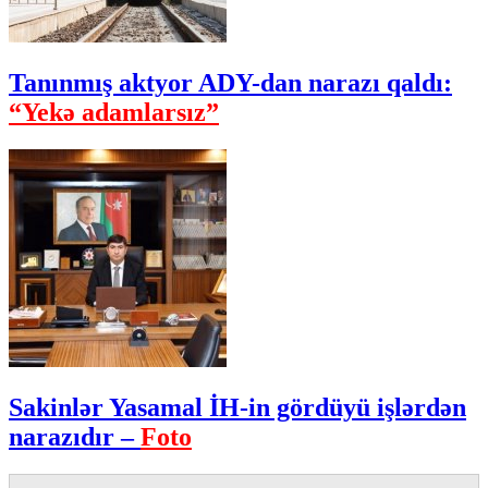
Tanınmış aktyor ADY-dan narazı qaldı:
“Yekə adamlarsız”
Sakinlər Yasamal İH-in gördüyü işlərdən
narazıdır –
Foto