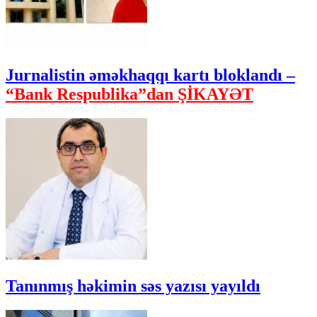
Jurnalistin əməkhaqqı kartı bloklandı –
“Bank Respublika”dan ŞİKAYƏT
Tanınmış həkimin səs yazısı yayıldı