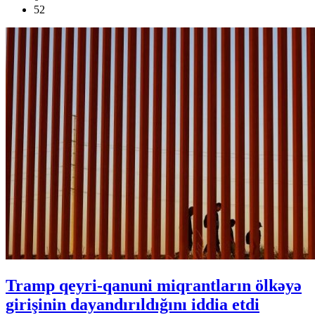
52
Tramp qeyri-qanuni miqrantların ölkəyə
girişinin dayandırıldığını iddia etdi