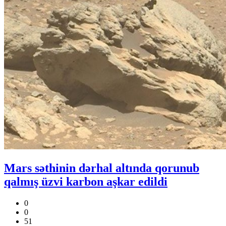
Mars səthinin dərhal altında qorunub
qalmış üzvi karbon aşkar edildi
0
0
51