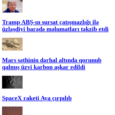
Tramp ABŞ-ın sursat çatışmazlığı ilə
üzləşdiyi barədə məlumatları təkzib etdi
Mars səthinin dərhal altında qorunub
qalmış üzvi karbon aşkar edildi
SpaceX raketi Aya çırpılıb