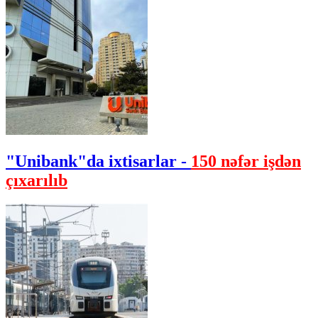
"Unibank"da ixtisarlar -
150 nəfər işdən
çıxarılıb