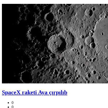
SpaceX raketi Aya çırpılıb
0
0