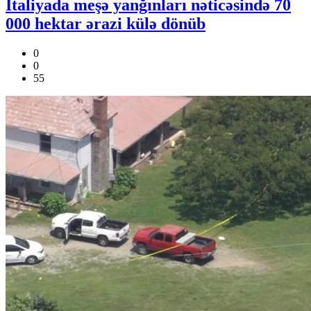
İtaliyada meşə yanğınları nəticəsində 70
000 hektar ərazi külə dönüb
0
0
55