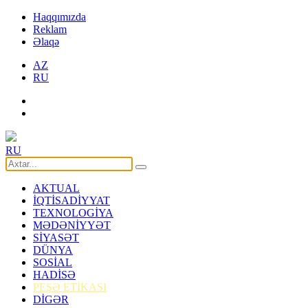
Haqqımızda
Reklam
Əlaqə
AZ
RU
RU
AKTUAL
İQTİSADİYYAT
TEXNOLOGİYA
MƏDƏNİYYƏT
SİYASƏT
DÜNYA
SOSİAL
HADİSƏ
PEŞƏ ETİKASI
DİGƏR