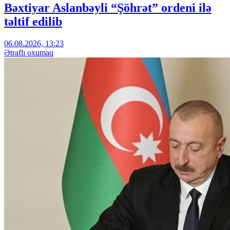
Bəxtiyar Aslanbəyli “Şöhrət” ordeni ilə
təltif edilib
06.08.2026, 13:23
Ətraflı oxumaq