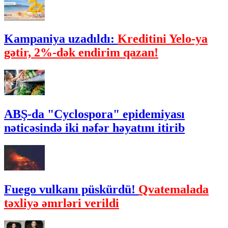
Kampaniya uzadıldı:
Kreditini Yelo-ya
gətir, 2%-dək endirim qazan!
ABŞ-da "Cyclospora" epidemiyası
nəticəsində iki nəfər həyatını itirib
Fuego vulkanı püskürdü!
Qvatemalada
təxliyə əmrləri verildi