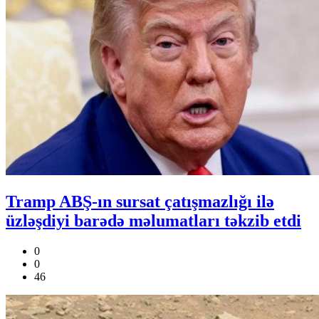
Tramp ABŞ-ın sursat çatışmazlığı ilə
üzləşdiyi barədə məlumatları təkzib etdi
0
0
46