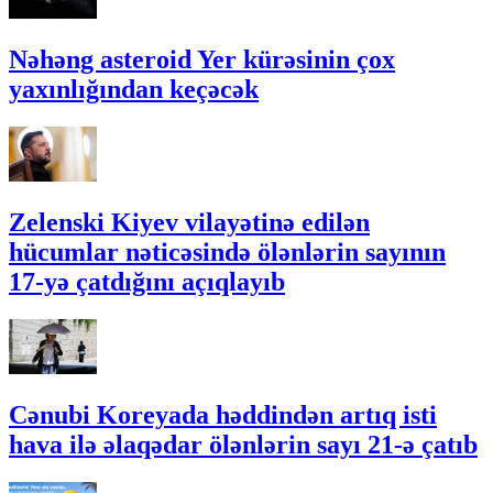
Nəhəng asteroid Yer kürəsinin çox
yaxınlığından keçəcək
Zelenski Kiyev vilayətinə edilən
hücumlar nəticəsində ölənlərin sayının
17-yə çatdığını açıqlayıb
Cənubi Koreyada həddindən artıq isti
hava ilə əlaqədar ölənlərin sayı 21-ə çatıb