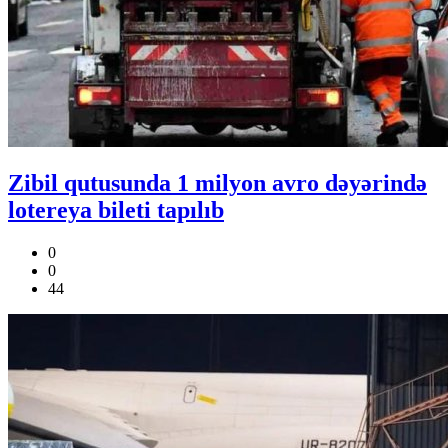
Zibil qutusunda 1 milyon avro dəyərində
lotereya bileti tapılıb
0
0
44