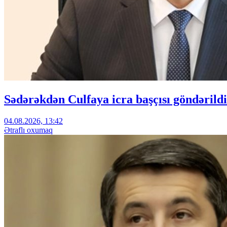
Sədərəkdən Culfaya icra başçısı göndərildi
04.08.2026, 13:42
Ətraflı oxumaq