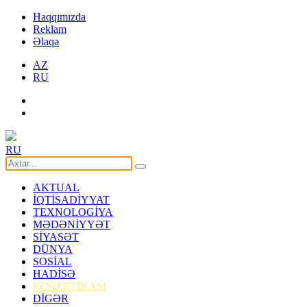
Haqqımızda
Reklam
Əlaqə
AZ
RU
RU
AKTUAL
İQTİSADİYYAT
TEXNOLOGİYA
MƏDƏNİYYƏT
SİYASƏT
DÜNYA
SOSİAL
HADİSƏ
PEŞƏ ETİKASI
DİGƏR