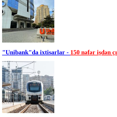
"Unibank"da ixtisarlar -
150 nəfər işdən çı