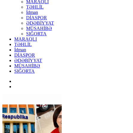
MARAQLI
TƏHLİL
İdman
DİASPOR
ƏDƏBİYYAT
MÜSAHİBƏ
SIĞORTA
MARAQLI
TƏHLİL
İdman
DİASPOR
ƏDƏBİYYAT
MÜSAHİBƏ
SIĞORTA