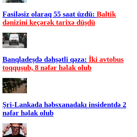
Fasiləsiz olaraq 55 saat üzdü:
Baltik
dənizini keçərək tarixə düşdü
Banqladeşdə dəhşətli qəza:
İki avtobus
toqquşub, 8 nəfər həlak olub
Şri-Lankada həbsxanadakı insidentdə 2
nəfər həlak olub