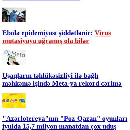
Ebola epidemiyası şiddətlənir:
Virus
mutasiyaya uğramış ola bilər
Uşaqların təhlükəsizliyi ilə bağlı
məhkəmə işində Meta-ya rekord cərimə
"Azərlotereya"nın "Poz-Qazan" oyunları
iyulda 15,7 milyon manatdan çox uduş