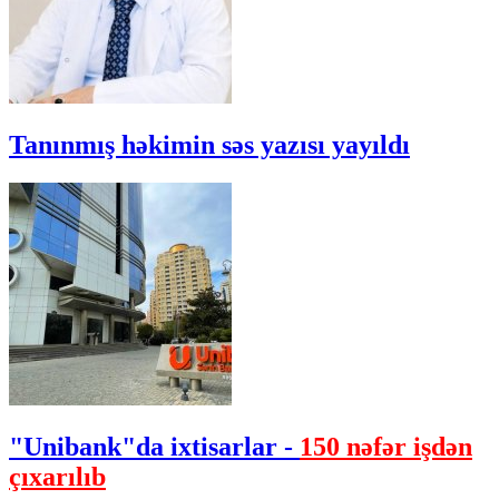
Tanınmış həkimin səs yazısı yayıldı
"Unibank"da ixtisarlar -
150 nəfər işdən
çıxarılıb