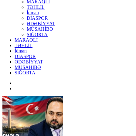
MARAQLI
TƏHLİL
İdman
DİASPOR
ƏDƏBİYYAT
MÜSAHİBƏ
SIĞORTA
MARAQLI
TƏHLİL
İdman
DİASPOR
ƏDƏBİYYAT
MÜSAHİBƏ
SIĞORTA