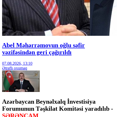
Abel Məhərrəmovun oğlu səfir
vəzifəsindən geri çağırıldı
07.08.2026, 13:10
Ətraflı oxumaq
Azərbaycan Beynəlxalq İnvestisiya
Forumunun Təşkilat Komitəsi yaradılıb -
SƏRƏNCAM