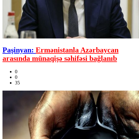
Paşinyan:
Ermənistanla Azərbaycan
arasında münaqişə səhifəsi bağlanıb
0
0
35