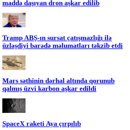
maddə daşıyan dron aşkar edilib
Tramp ABŞ-ın sursat çatışmazlığı ilə
üzləşdiyi barədə məlumatları təkzib etdi
Mars səthinin dərhal altında qorunub
qalmış üzvi karbon aşkar edildi
SpaceX raketi Aya çırpılıb