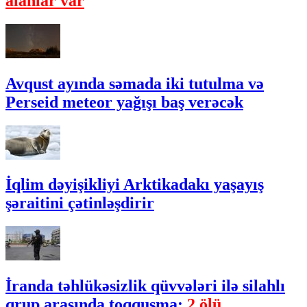
alanlar var
Avqust ayında səmada iki tutulma və
Perseid meteor yağışı baş verəcək
İqlim dəyişikliyi Arktikadakı yaşayış
şəraitini çətinləşdirir
İranda təhlükəsizlik qüvvələri ilə silahlı
qrup arasında toqquşma:
2 ölü