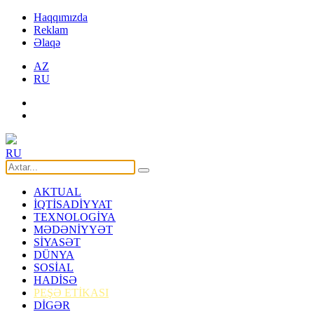
Haqqımızda
Reklam
Əlaqə
AZ
RU
RU
AKTUAL
İQTİSADİYYAT
TEXNOLOGİYA
MƏDƏNİYYƏT
SİYASƏT
DÜNYA
SOSİAL
HADİSƏ
PEŞƏ ETİKASI
DİGƏR