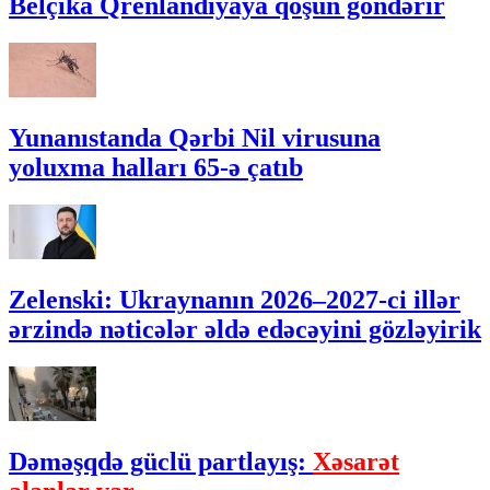
Belçika Qrenlandiyaya qoşun göndərir
Yunanıstanda Qərbi Nil virusuna
yoluxma halları 65-ə çatıb
Zelenski: Ukraynanın 2026–2027-ci illər
ərzində nəticələr əldə edəcəyini gözləyirik
Dəməşqdə güclü partlayış:
Xəsarət