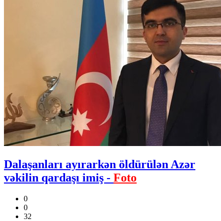
Dalaşanları ayırarkən öldürülən Azər
vəkilin qardaşı imiş -
Foto
0
0
32