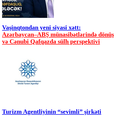
Vaşinqtondan yeni siyasi xətt:
Azərbaycan–ABŞ münasibətlərində dönüş
və Cənubi Qafqazda sülh perspektivi
Turizm Agentliyinin “sevimli” şirkəti