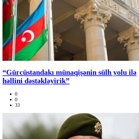
“Gürcüstandakı münaqişənin sülh yolu ilə
həllini dəstəkləyirik”
0
0
33