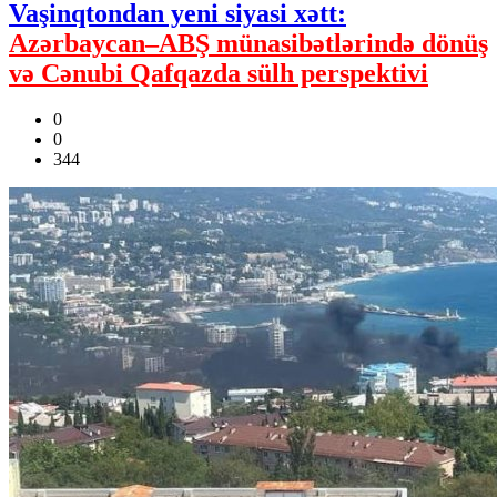
Vaşinqtondan yeni siyasi xətt:
Azərbaycan–ABŞ münasibətlərində dönüş
və Cənubi Qafqazda sülh perspektivi
0
0
344