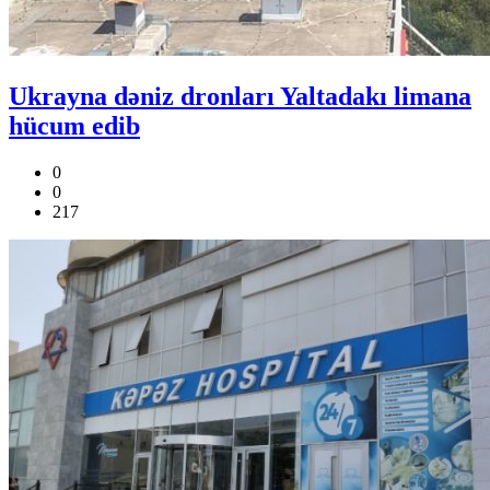
Ukrayna dəniz dronları Yaltadakı limana
hücum edib
0
0
217