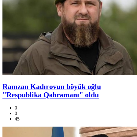
Ramzan Kadırovun böyük oğlu
"Respublika Qəhrəmanı" oldu
0
0
45