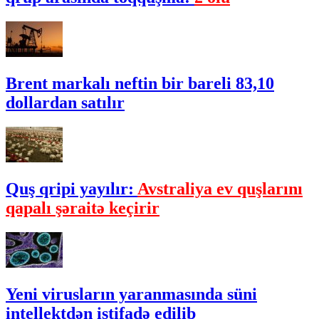
Brent markalı neftin bir bareli 83,10
dollardan satılır
Quş qripi yayılır:
Avstraliya ev quşlarını
qapalı şəraitə keçirir
Yeni virusların yaranmasında süni
intellektdən istifadə edilib