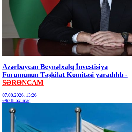
Azərbaycan Beynəlxalq İnvestisiya
Forumunun Təşkilat Komitəsi yaradılıb -
SƏRƏNCAM
07.08.2026, 13:26
Ətraflı oxumaq