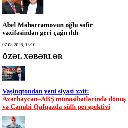
Abel Məhərrəmovun oğlu səfir
vəzifəsindən geri çağırıldı
07.08.2026, 13:10
ÖZƏL XƏBƏRLƏR
Vaşinqtondan yeni siyasi xətt:
Azərbaycan–ABŞ münasibətlərində dönüş
və Cənubi Qafqazda sülh perspektivi