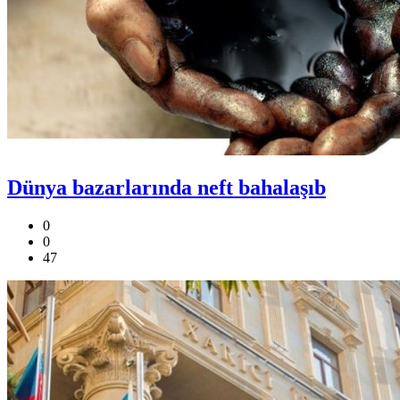
Dünya bazarlarında neft bahalaşıb
0
0
47