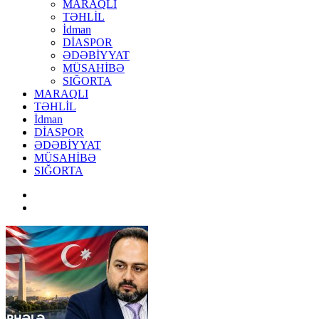
MARAQLI
TƏHLİL
İdman
DİASPOR
ƏDƏBİYYAT
MÜSAHİBƏ
SIĞORTA
MARAQLI
TƏHLİL
İdman
DİASPOR
ƏDƏBİYYAT
MÜSAHİBƏ
SIĞORTA