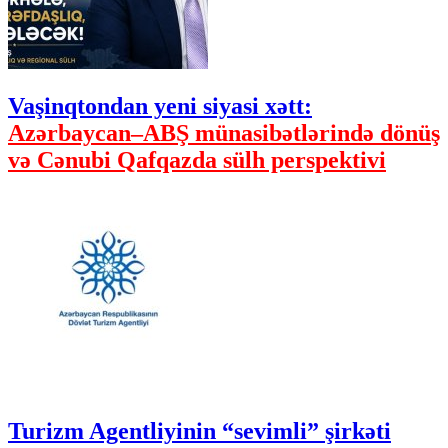
Vaşinqtondan yeni siyasi xətt:
Azərbaycan–ABŞ münasibətlərində dönüş
və Cənubi Qafqazda sülh perspektivi
Turizm Agentliyinin “sevimli” şirkəti