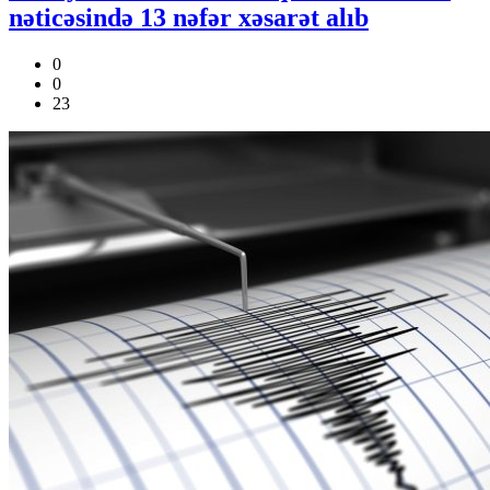
nəticəsində 13 nəfər xəsarət alıb
0
0
23