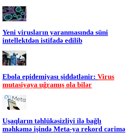
Yeni virusların yaranmasında süni
intellektdən istifadə edilib
Ebola epidemiyası şiddətlənir:
Virus
mutasiyaya uğramış ola bilər
Uşaqların təhlükəsizliyi ilə bağlı
məhkəmə işində Meta-ya rekord cərimə