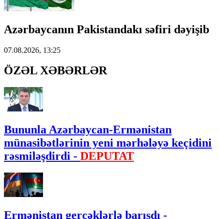
Azərbaycanın Pakistandakı səfiri dəyişib
07.08.2026, 13:25
ÖZƏL XƏBƏRLƏR
Bununla Azərbaycan-Ermənistan
münasibətlərinin yeni mərhələyə keçidini
rəsmiləşdirdi -
DEPUTAT
Ermənistan gerçəklərlə barışdı -