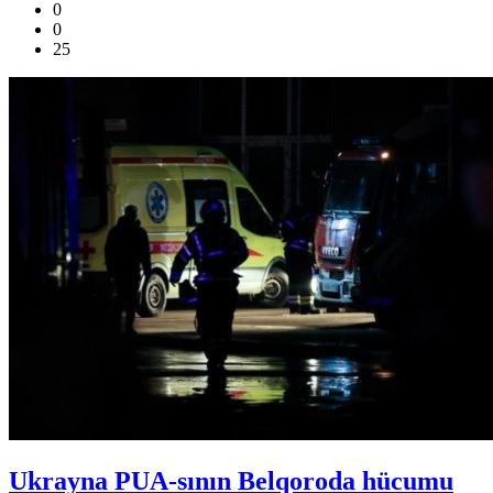
0
0
25
Ukrayna PUA-sının Belqoroda hücumu