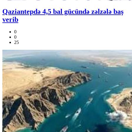
Qaziantepdə 4,5 bal gücündə zəlzələ baş
verib
0
0
25