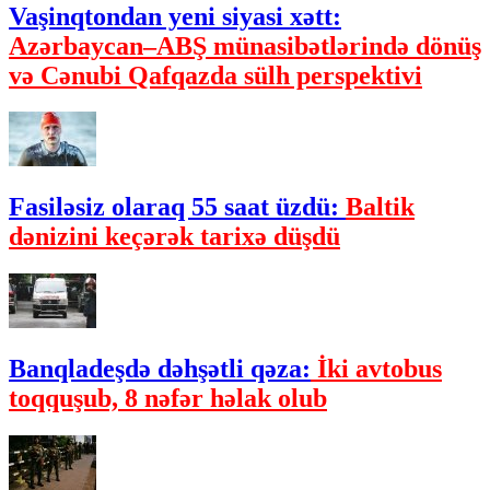
Vaşinqtondan yeni siyasi xətt:
Azərbaycan–ABŞ münasibətlərində dönüş
və Cənubi Qafqazda sülh perspektivi
Fasiləsiz olaraq 55 saat üzdü:
Baltik
dənizini keçərək tarixə düşdü
Banqladeşdə dəhşətli qəza:
İki avtobus
toqquşub, 8 nəfər həlak olub