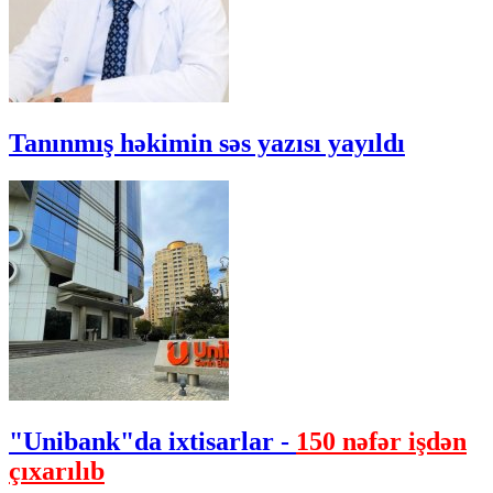
Tanınmış həkimin səs yazısı yayıldı
"Unibank"da ixtisarlar -
150 nəfər işdən
çıxarılıb