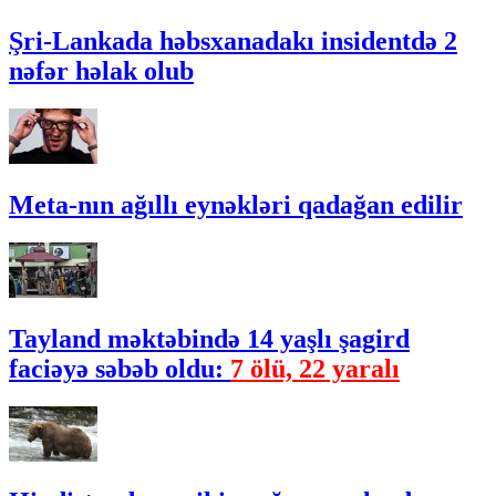
Şri-Lankada həbsxanadakı insidentdə 2
nəfər həlak olub
Meta-nın ağıllı eynəkləri qadağan edilir
Tayland məktəbində 14 yaşlı şagird
faciəyə səbəb oldu:
7 ölü, 22 yaralı