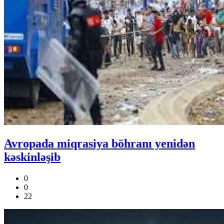
Avropada miqrasiya böhranı yenidən
kəskinləşib
0
0
22