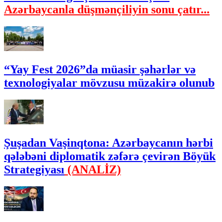
Azərbaycanla düşmənçiliyin sonu çatır...
“Yay Fest 2026”da müasir şəhərlər və
texnologiyalar mövzusu müzakirə olunub
Şuşadan Vaşinqtona: Azərbaycanın hərbi
qələbəni diplomatik zəfərə çevirən Böyük
Strategiyası
(ANALİZ)