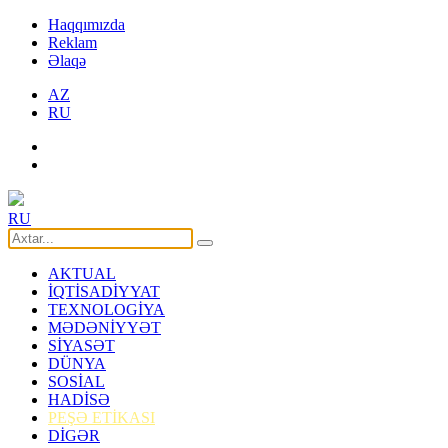
Haqqımızda
Reklam
Əlaqə
AZ
RU
RU
AKTUAL
İQTİSADİYYAT
TEXNOLOGİYA
MƏDƏNİYYƏT
SİYASƏT
DÜNYA
SOSİAL
HADİSƏ
PEŞƏ ETİKASI
DİGƏR