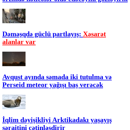
Dəməşqdə güclü partlayış:
Xəsarət
alanlar var
Avqust ayında səmada iki tutulma və
Perseid meteor yağışı baş verəcək
İqlim dəyişikliyi Arktikadakı yaşayış
şəraitini çətinləşdirir