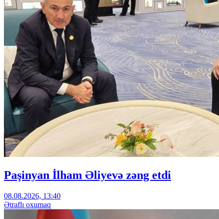
Paşinyan İlham Əliyevə zəng etdi
08.08.2026, 13:40
Ətraflı oxumaq