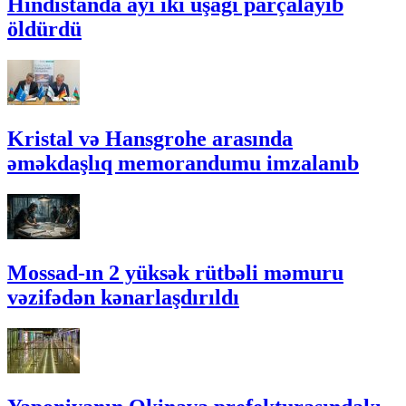
Hindistanda ayı iki uşağı parçalayıb
öldürdü
Kristal və Hansgrohe arasında
əməkdaşlıq memorandumu imzalanıb
Mossad-ın 2 yüksək rütbəli məmuru
vəzifədən kənarlaşdırıldı