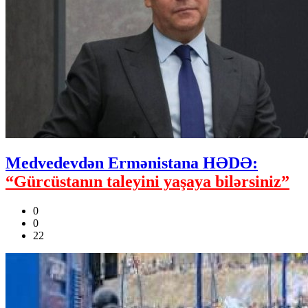
Medvedevdən Ermənistana HƏDƏ:
“Gürcüstanın taleyini yaşaya bilərsiniz”
0
0
22