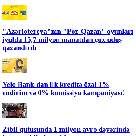
"Azərlotereya"nın "Poz-Qazan" oyunları
iyulda 15,7 milyon manatdan çox uduş
qazandırıb
Yelo Bank-dan ilk kreditə özəl 1%
endirim və 0% komissiya kampaniyası!
Zibil qutusunda 1 milyon avro dəyərində