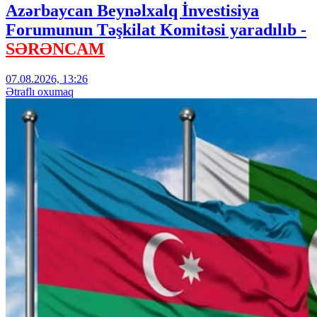
Azərbaycan Beynəlxalq İnvestisiya
Forumunun Təşkilat Komitəsi yaradılıb -
SƏRƏNCAM
07.08.2026, 13:26
Ətraflı oxumaq