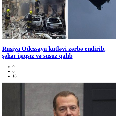
Rusiya Odessaya kütləvi zərbə endirib,
şəhər işıqsız və susuz qalıb
0
0
18