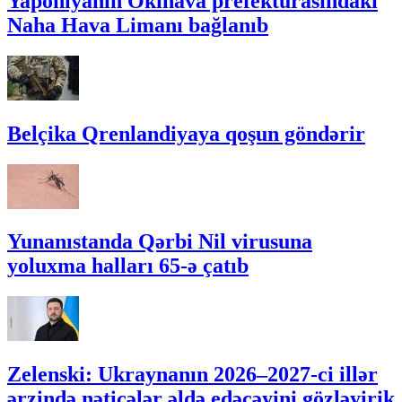
Yaponiyanın Okinava prefekturasındakı
Naha Hava Limanı bağlanıb
Belçika Qrenlandiyaya qoşun göndərir
Yunanıstanda Qərbi Nil virusuna
yoluxma halları 65-ə çatıb
Zelenski: Ukraynanın 2026–2027-ci illər
ərzində nəticələr əldə edəcəyini gözləyirik