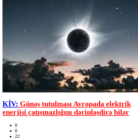
KİV:
Günəş tutulması Avropada elektrik
enerjisi çatışmazlığını dərinləşdirə bilər
0
0
22