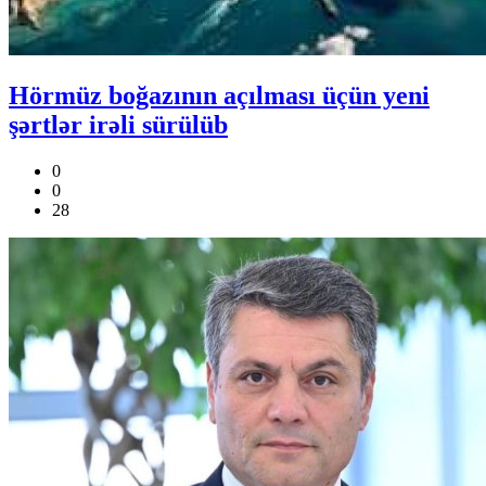
Hörmüz boğazının açılması üçün yeni
şərtlər irəli sürülüb
0
0
28