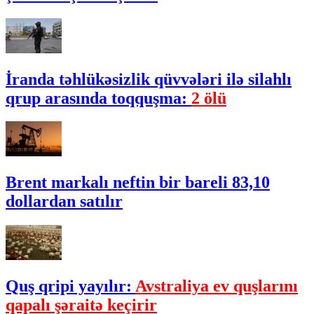
İranda təhlükəsizlik qüvvələri ilə silahlı
qrup arasında toqquşma:
2 ölü
Brent markalı neftin bir bareli 83,10
dollardan satılır
Quş qripi yayılır:
Avstraliya ev quşlarını
qapalı şəraitə keçirir