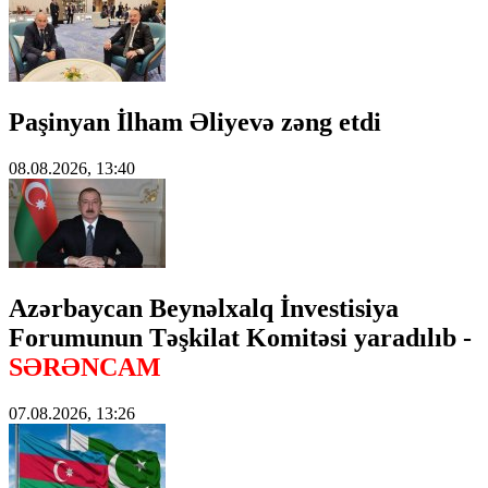
Paşinyan İlham Əliyevə zəng etdi
08.08.2026, 13:40
Azərbaycan Beynəlxalq İnvestisiya
Forumunun Təşkilat Komitəsi yaradılıb -
SƏRƏNCAM
07.08.2026, 13:26