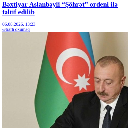
Bəxtiyar Aslanbəyli “Şöhrət” ordeni ilə
təltif edilib
06.08.2026, 13:23
Ətraflı oxumaq