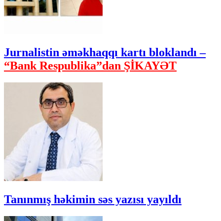
Jurnalistin əməkhaqqı kartı bloklandı –
“Bank Respublika”dan ŞİKAYƏT
Tanınmış həkimin səs yazısı yayıldı