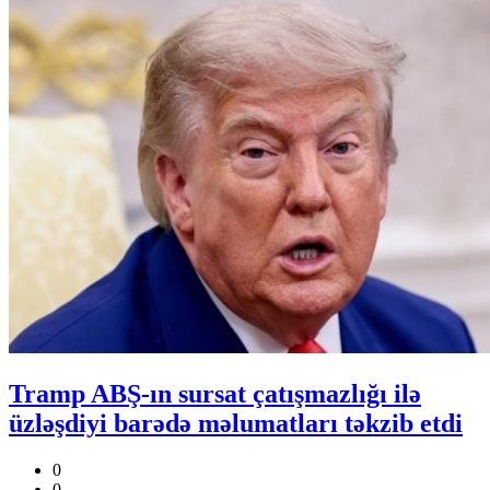
Tramp ABŞ-ın sursat çatışmazlığı ilə
üzləşdiyi barədə məlumatları təkzib etdi
0
0