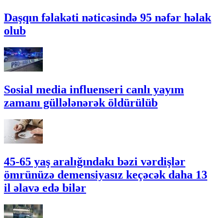
Daşqın fəlakəti nəticəsində 95 nəfər həlak
olub
Sosial media influenseri canlı yayım
zamanı güllələnərək öldürülüb
45-65 yaş aralığındakı bəzi vərdişlər
ömrünüzə demensiyasız keçəcək daha 13
il əlavə edə bilər