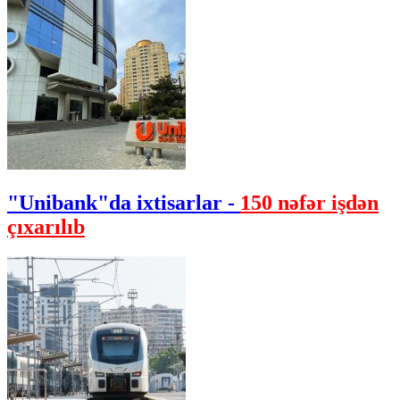
"Unibank"da ixtisarlar -
150 nəfər işdən
çıxarılıb