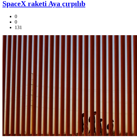
SpaceX raketi Aya çırpılıb
0
0
131