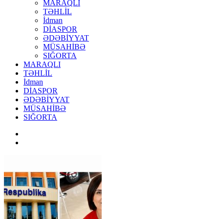
MARAQLI
TƏHLİL
İdman
DİASPOR
ƏDƏBİYYAT
MÜSAHİBƏ
SIĞORTA
MARAQLI
TƏHLİL
İdman
DİASPOR
ƏDƏBİYYAT
MÜSAHİBƏ
SIĞORTA