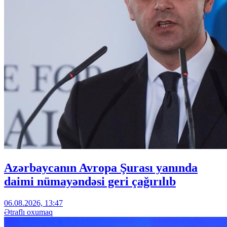
Azərbaycanın Avropa Şurası yanında
daimi nümayəndəsi geri çağırılıb
06.08.2026, 13:47
Ətraflı oxumaq