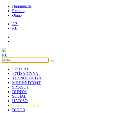
Haqqımızda
Reklam
Əlaqə
AZ
RU
RU
AKTUAL
İQTİSADİYYAT
TEXNOLOGİYA
MƏDƏNİYYƏT
SİYASƏT
DÜNYA
SOSİAL
HADİSƏ
PEŞƏ ETİKASI
DİGƏR