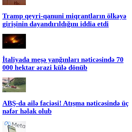
Tramp qeyri-qanuni miqrantların ölkəyə
girişinin dayandırıldığını iddia etdi
İtaliyada meşə yanğınları nəticəsində 70
000 hektar ərazi külə dönüb
ABŞ-da ailə faciəsi! Atışma nəticəsində üç
nəfər həlak olub