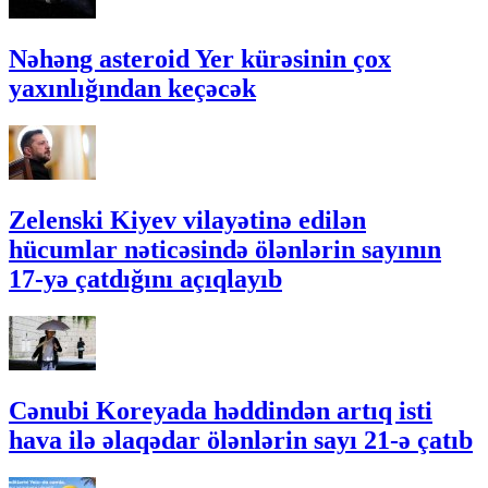
Nəhəng asteroid Yer kürəsinin çox
yaxınlığından keçəcək
Zelenski Kiyev vilayətinə edilən
hücumlar nəticəsində ölənlərin sayının
17-yə çatdığını açıqlayıb
Cənubi Koreyada həddindən artıq isti
hava ilə əlaqədar ölənlərin sayı 21-ə çatıb