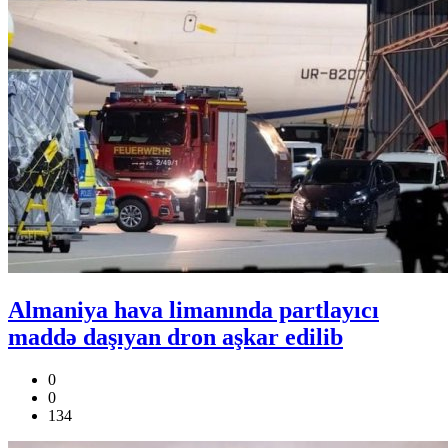
Almaniya hava limanında partlayıcı
maddə daşıyan dron aşkar edilib
0
0
134