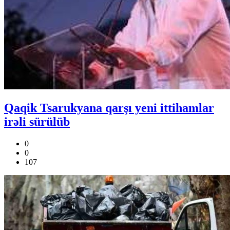
Qaqik Tsarukyana qarşı yeni ittihamlar
irəli sürülüb
0
0
107