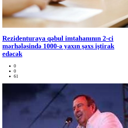
Rezidenturaya qəbul imtahanının 2-ci
mərhələsində 1000-ə yaxın şəxs iştirak
edəcək
0
0
61