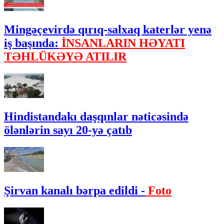
Mingəçevirdə qırıq-salxaq katerlər yenə
iş başında:
İNSANLARIN HƏYATI
TƏHLÜKƏYƏ ATILIR
Hindistandakı daşqınlar nəticəsində
ölənlərin sayı 20-yə çatıb
Şirvan kanalı bərpa edildi -
Foto