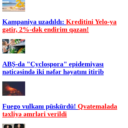
Kampaniya uzadıldı:
Kreditini Yelo-ya
gətir, 2%-dək endirim qazan!
ABŞ-da "Cyclospora" epidemiyası
nəticəsində iki nəfər həyatını itirib
Fuego vulkanı püskürdü!
Qvatemalada
təxliyə əmrləri verildi