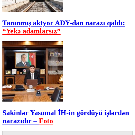
Tanınmış aktyor ADY-dan narazı qaldı:
“Yekə adamlarsız”
Sakinlər Yasamal İH-in gördüyü işlərdən
narazıdır –
Foto