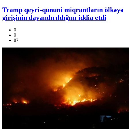
Tramp qeyri-qanuni miqrantların ölkəyə
girişinin dayandırıldığını iddia etdi
0
0
87