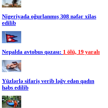
Nigeriyada oğurlanmış 308 nəfər xilas
edilib
Nepalda avtobus qəzası:
1 ölü, 19 yaralı
Yüzlərlə sifariş verib ləğv edən qadın
həbs edilib