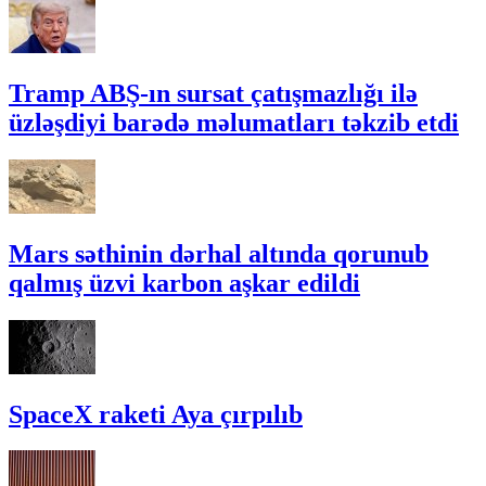
Tramp ABŞ-ın sursat çatışmazlığı ilə
üzləşdiyi barədə məlumatları təkzib etdi
Mars səthinin dərhal altında qorunub
qalmış üzvi karbon aşkar edildi
SpaceX raketi Aya çırpılıb