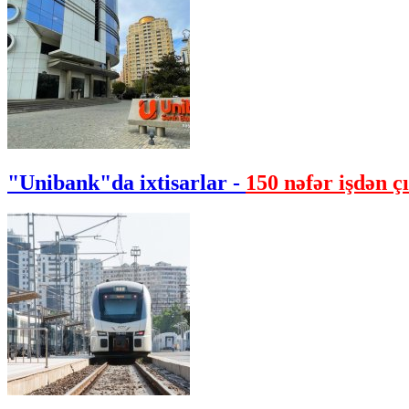
"Unibank"da ixtisarlar -
150 nəfər işdən çı