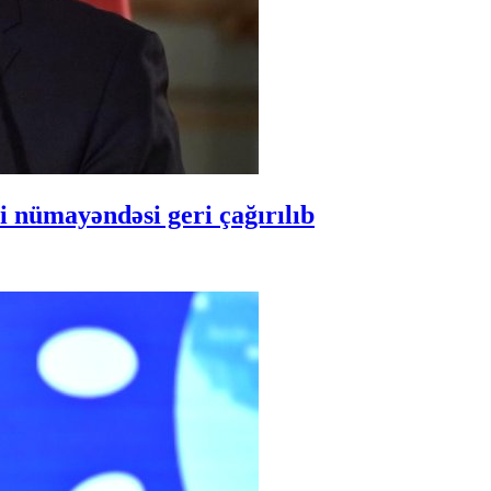
 nümayəndəsi geri çağırılıb