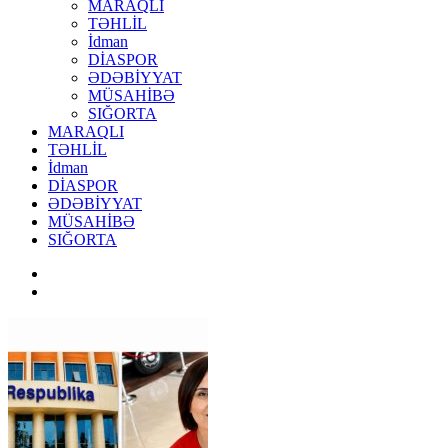
MARAQLI
TƏHLİL
İdman
DİASPOR
ƏDƏBİYYAT
MÜSAHİBƏ
SIĞORTA
MARAQLI
TƏHLİL
İdman
DİASPOR
ƏDƏBİYYAT
MÜSAHİBƏ
SIĞORTA