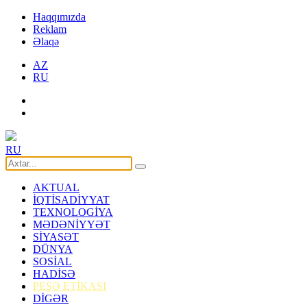
Haqqımızda
Reklam
Əlaqə
AZ
RU
RU
AKTUAL
İQTİSADİYYAT
TEXNOLOGİYA
MƏDƏNİYYƏT
SİYASƏT
DÜNYA
SOSİAL
HADİSƏ
PEŞƏ ETİKASI
DİGƏR