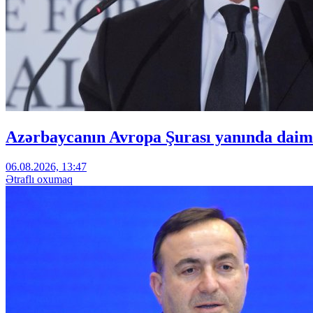
Azərbaycanın Avropa Şurası yanında daimi
06.08.2026, 13:47
Ətraflı oxumaq