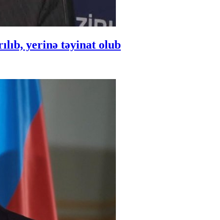
ıb, yerinə təyinat olub