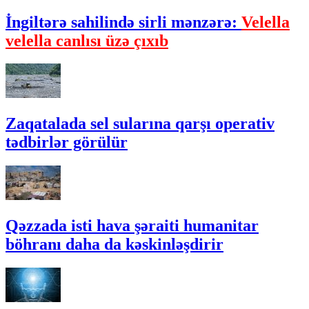
İngiltərə sahilində sirli mənzərə:
Velella
velella canlısı üzə çıxıb
Zaqatalada sel sularına qarşı operativ
tədbirlər görülür
Qəzzada isti hava şəraiti humanitar
böhranı daha da kəskinləşdirir