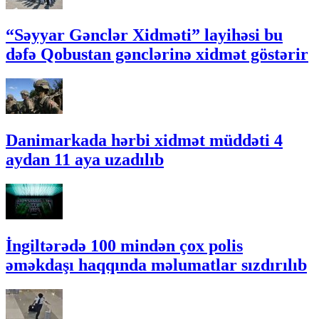
“Səyyar Gənclər Xidməti” layihəsi bu
dəfə Qobustan gənclərinə xidmət göstərir
Danimarkada hərbi xidmət müddəti 4
aydan 11 aya uzadılıb
İngiltərədə 100 mindən çox polis
əməkdaşı haqqında məlumatlar sızdırılıb