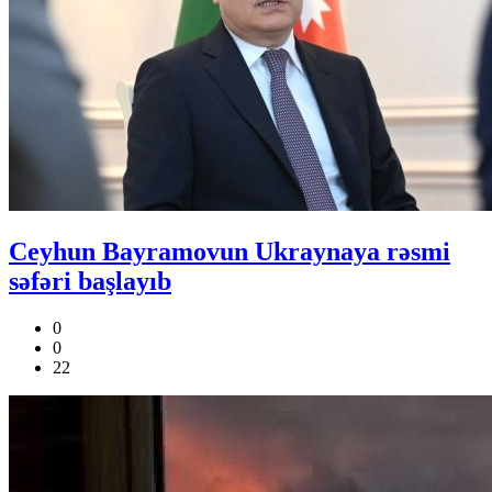
Ceyhun Bayramovun Ukraynaya rəsmi
səfəri başlayıb
0
0
22