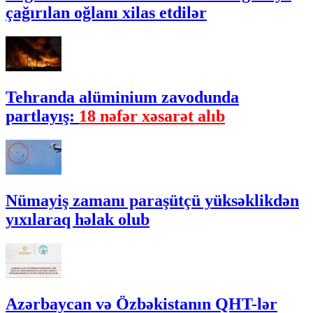
çağırılan oğlanı xilas etdilər
Tehranda alüminium zavodunda
partlayış:
18 nəfər xəsarət alıb
Nümayiş zamanı paraşütçü yüksəklikdən
yıxılaraq həlak olub
Azərbaycan və Özbəkistanın QHT-lər