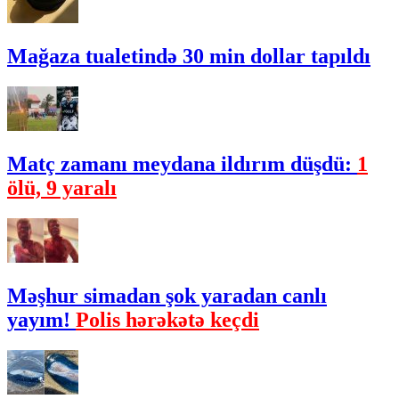
Mağaza tualetində 30 min dollar tapıldı
Matç zamanı meydana ildırım düşdü:
1
ölü, 9 yaralı
Məşhur simadan şok yaradan canlı
yayım!
Polis hərəkətə keçdi