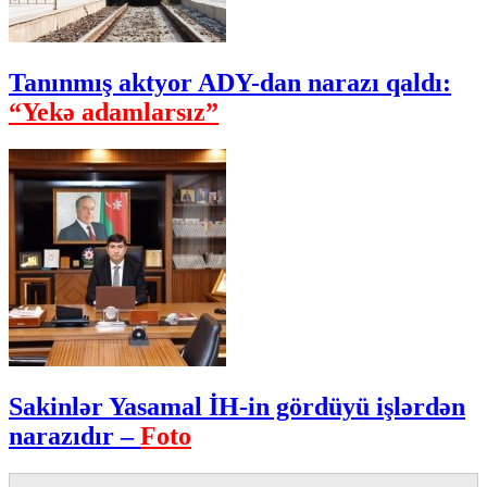
Tanınmış aktyor ADY-dan narazı qaldı:
“Yekə adamlarsız”
Sakinlər Yasamal İH-in gördüyü işlərdən
narazıdır –
Foto