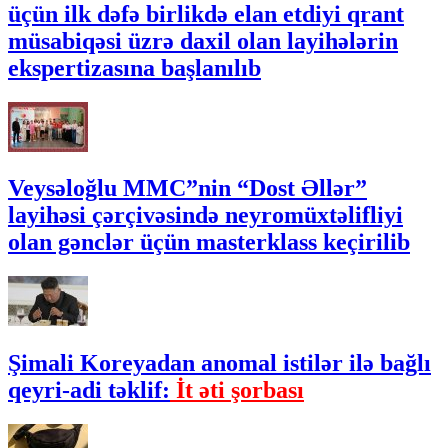
üçün ilk dəfə birlikdə elan etdiyi qrant
müsabiqəsi üzrə daxil olan layihələrin
ekspertizasına başlanılıb
Veysəloğlu MMC”nin “Dost Əllər”
layihəsi çərçivəsində neyromüxtəlifliyi
olan gənclər üçün masterklass keçirilib
Şimali Koreyadan anomal istilər ilə bağlı
qeyri-adi təklif:
İt əti şorbası