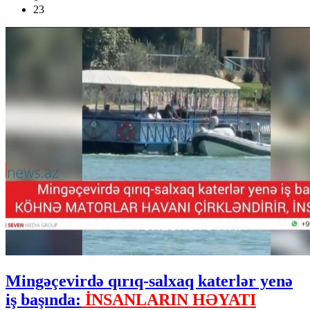
23
Mingəçevirdə qırıq-salxaq katerlər yenə
iş başında:
İNSANLARIN HƏYATI