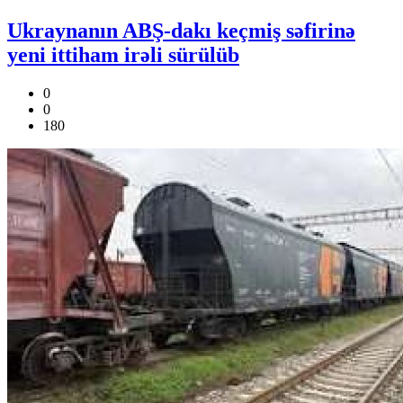
Ukraynanın ABŞ-dakı keçmiş səfirinə
yeni ittiham irəli sürülüb
0
0
180