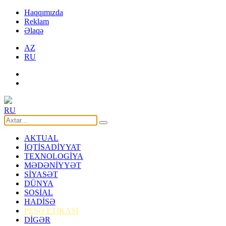
Haqqımızda
Reklam
Əlaqə
AZ
RU
RU
AKTUAL
İQTİSADİYYAT
TEXNOLOGİYA
MƏDƏNİYYƏT
SİYASƏT
DÜNYA
SOSİAL
HADİSƏ
PEŞƏ ETİKASI
DİGƏR