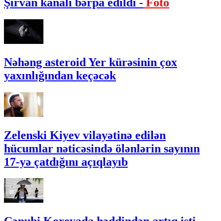
Şirvan kanalı bərpa edildi -
Foto
Nəhəng asteroid Yer kürəsinin çox
yaxınlığından keçəcək
Zelenski Kiyev vilayətinə edilən
hücumlar nəticəsində ölənlərin sayının
17-yə çatdığını açıqlayıb