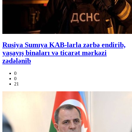
Rusiya Sumıya KAB-larla zərbə endirib,
yaşayış binaları və ticarət mərkəzi
zədələnib
0
0
21