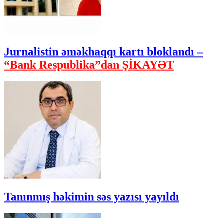
Jurnalistin əməkhaqqı kartı bloklandı –
“Bank Respublika”dan ŞİKAYƏT
Tanınmış həkimin səs yazısı yayıldı