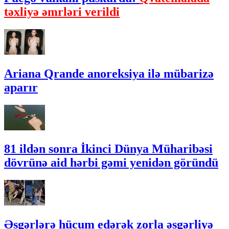
təxliyə əmrləri verildi
Ariana Qrande anoreksiya ilə mübarizə
aparır
81 ildən sonra İkinci Dünya Müharibəsi
dövrünə aid hərbi gəmi yenidən göründü
Əsgərlərə hücum edərək zorla əsgərliyə