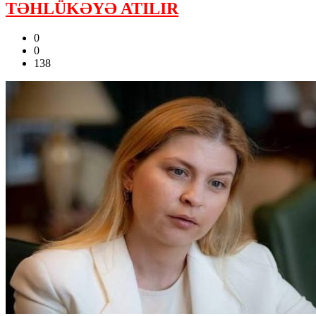
TƏHLÜKƏYƏ ATILIR
0
0
138