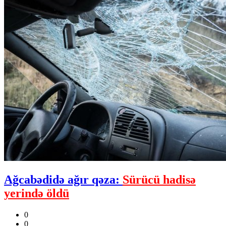
Ağcabədidə ağır qəza:
Sürücü hadisə
yerində öldü
0
0