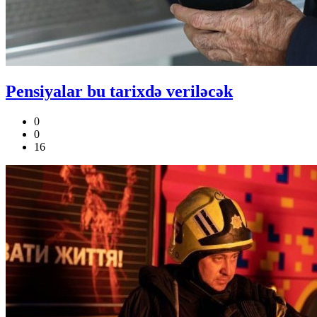
Pensiyalar bu tarixdə veriləcək
0
0
16