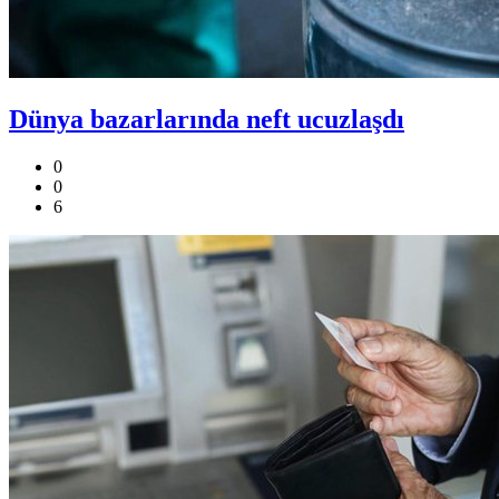
Dünya bazarlarında neft ucuzlaşdı
0
0
6