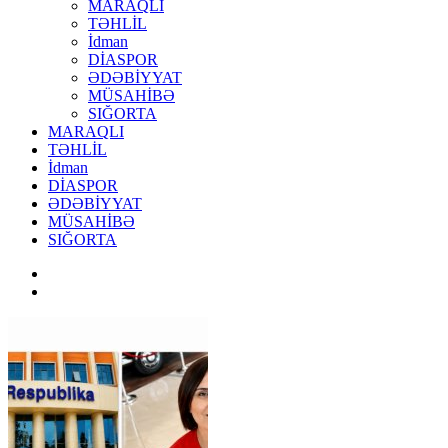
MARAQLI
TƏHLİL
İdman
DİASPOR
ƏDƏBİYYAT
MÜSAHİBƏ
SIĞORTA
MARAQLI
TƏHLİL
İdman
DİASPOR
ƏDƏBİYYAT
MÜSAHİBƏ
SIĞORTA