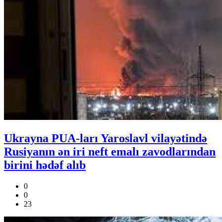
Ukrayna PUA-ları Yaroslavl vilayətində
Rusiyanın ən iri neft emalı zavodlarından
birini hədəf alıb
0
0
23