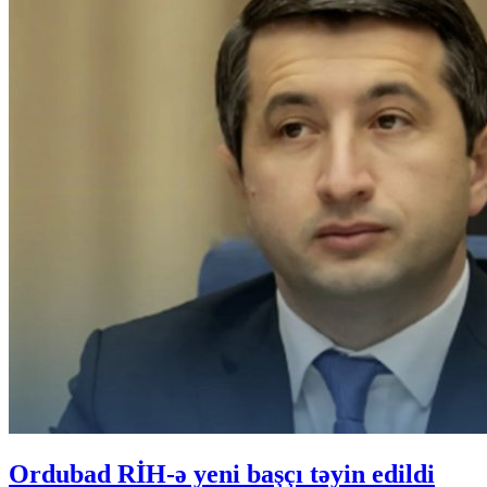
Ordubad RİH-ə yeni başçı təyin edildi