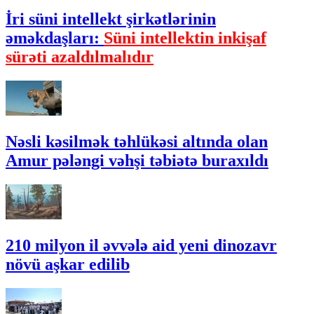
İri süni intellekt şirkətlərinin
əməkdaşları:
Süni intellektin inkişaf
sürəti azaldılmalıdır
Nəsli kəsilmək təhlükəsi altında olan
Amur pələngi vəhşi təbiətə buraxıldı
210 milyon il əvvələ aid yeni dinozavr
növü aşkar edilib