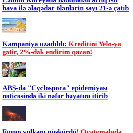
Cənubi Koreyada həddindən artıq isti
hava ilə əlaqədar ölənlərin sayı 21-ə çatıb
Kampaniya uzadıldı:
Kreditini Yelo-ya
gətir, 2%-dək endirim qazan!
ABŞ-da "Cyclospora" epidemiyası
nəticəsində iki nəfər həyatını itirib
Fuego vulkanı püskürdü!
Qvatemalada