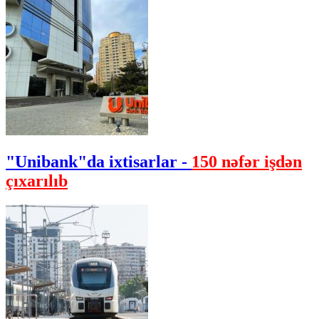
"Unibank"da ixtisarlar -
150 nəfər işdən
çıxarılıb