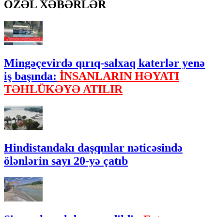
ÖZƏL XƏBƏRLƏR
Mingəçevirdə qırıq-salxaq katerlər yenə
iş başında:
İNSANLARIN HƏYATI
TƏHLÜKƏYƏ ATILIR
Hindistandakı daşqınlar nəticəsində
ölənlərin sayı 20-yə çatıb