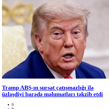
Tramp ABŞ-ın sursat çatışmazlığı ilə
üzləşdiyi barədə məlumatları təkzib etdi
0
0