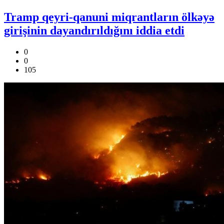
Tramp qeyri-qanuni miqrantların ölkəyə
girişinin dayandırıldığını iddia etdi
0
0
105