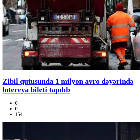
Zibil qutusunda 1 milyon avro dəyərində
lotereya bileti tapılıb
0
0
154