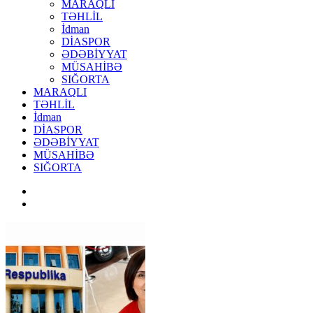
MARAQLI
TƏHLİL
İdman
DİASPOR
ƏDƏBİYYAT
MÜSAHİBƏ
SIĞORTA
MARAQLI
TƏHLİL
İdman
DİASPOR
ƏDƏBİYYAT
MÜSAHİBƏ
SIĞORTA