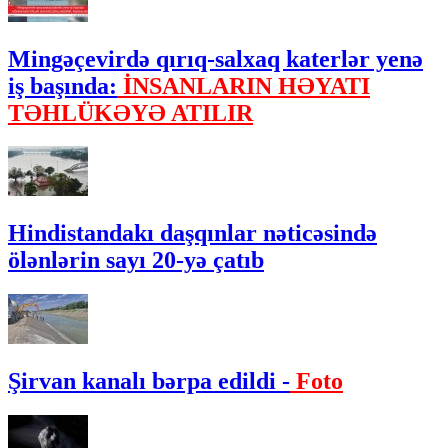
Mingəçevirdə qırıq-salxaq katerlər yenə
iş başında:
İNSANLARIN HƏYATI
TƏHLÜKƏYƏ ATILIR
Hindistandakı daşqınlar nəticəsində
ölənlərin sayı 20-yə çatıb
Şirvan kanalı bərpa edildi -
Foto