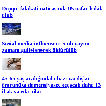
Daşqın fəlakəti nəticəsində 95 nəfər həlak
olub
Sosial media influenseri canlı yayım
zamanı güllələnərək öldürülüb
45-65 yaş aralığındakı bəzi vərdişlər
ömrünüzə demensiyasız keçəcək daha 13
il əlavə edə bilər