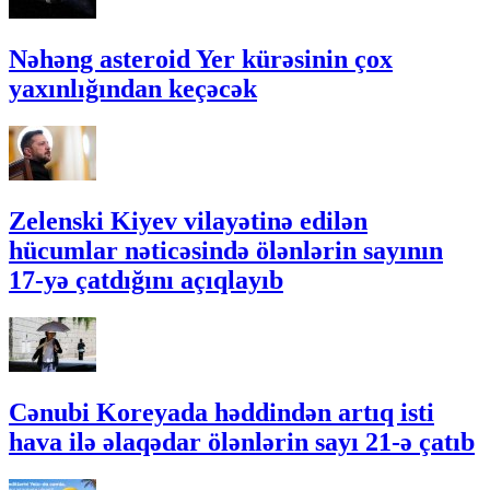
Nəhəng asteroid Yer kürəsinin çox
yaxınlığından keçəcək
Zelenski Kiyev vilayətinə edilən
hücumlar nəticəsində ölənlərin sayının
17-yə çatdığını açıqlayıb
Cənubi Koreyada həddindən artıq isti
hava ilə əlaqədar ölənlərin sayı 21-ə çatıb