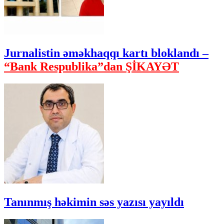
Jurnalistin əməkhaqqı kartı bloklandı –
“Bank Respublika”dan ŞİKAYƏT
Tanınmış həkimin səs yazısı yayıldı