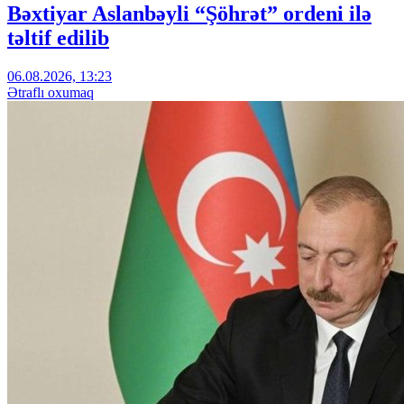
Bəxtiyar Aslanbəyli “Şöhrət” ordeni ilə
təltif edilib
06.08.2026, 13:23
Ətraflı oxumaq