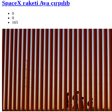
SpaceX raketi Aya çırpılıb
0
0
165