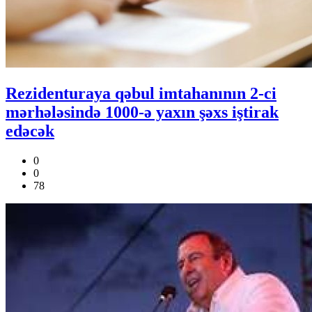
Rezidenturaya qəbul imtahanının 2-ci
mərhələsində 1000-ə yaxın şəxs iştirak
edəcək
0
0
78