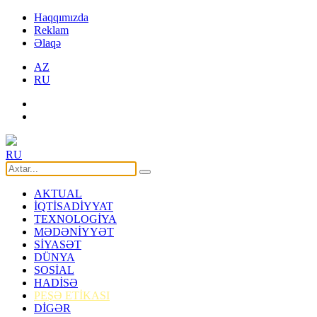
Haqqımızda
Reklam
Əlaqə
AZ
RU
RU
AKTUAL
İQTİSADİYYAT
TEXNOLOGİYA
MƏDƏNİYYƏT
SİYASƏT
DÜNYA
SOSİAL
HADİSƏ
PEŞƏ ETİKASI
DİGƏR