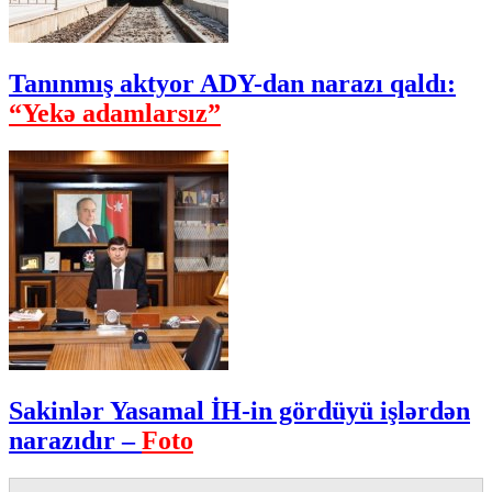
Tanınmış aktyor ADY-dan narazı qaldı:
“Yekə adamlarsız”
Sakinlər Yasamal İH-in gördüyü işlərdən
narazıdır –
Foto