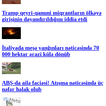
Tramp qeyri-qanuni miqrantların ölkəyə
girişinin dayandırıldığını iddia etdi
İtaliyada meşə yanğınları nəticəsində 70
000 hektar ərazi külə dönüb
ABŞ-da ailə faciəsi! Atışma nəticəsində üç
nəfər həlak olub