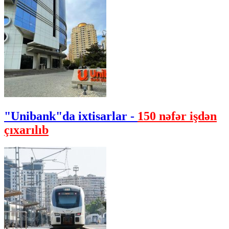
"Unibank"da ixtisarlar -
150 nəfər işdən
çıxarılıb