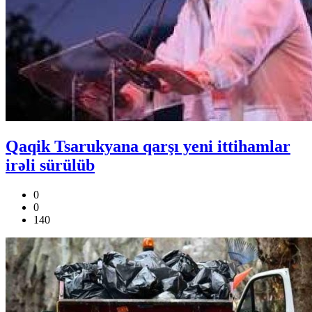
Qaqik Tsarukyana qarşı yeni ittihamlar
irəli sürülüb
0
0
140