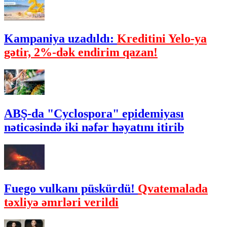
Kampaniya uzadıldı:
Kreditini Yelo-ya
gətir, 2%-dək endirim qazan!
ABŞ-da "Cyclospora" epidemiyası
nəticəsində iki nəfər həyatını itirib
Fuego vulkanı püskürdü!
Qvatemalada
təxliyə əmrləri verildi