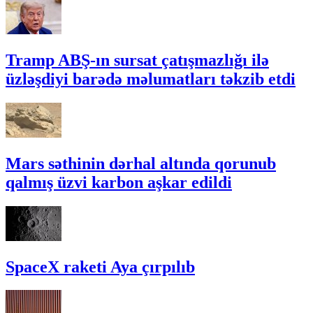
Tramp ABŞ-ın sursat çatışmazlığı ilə
üzləşdiyi barədə məlumatları təkzib etdi
Mars səthinin dərhal altında qorunub
qalmış üzvi karbon aşkar edildi
SpaceX raketi Aya çırpılıb