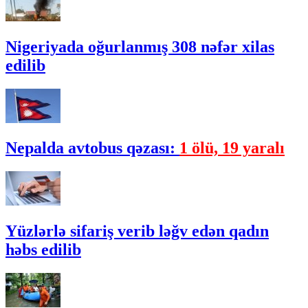
Nigeriyada oğurlanmış 308 nəfər xilas
edilib
Nepalda avtobus qəzası:
1 ölü, 19 yaralı
Yüzlərlə sifariş verib ləğv edən qadın
həbs edilib