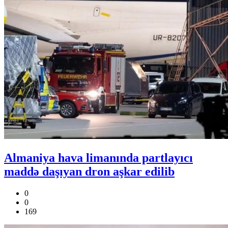
Almaniya hava limanında partlayıcı
maddə daşıyan dron aşkar edilib
0
0
169