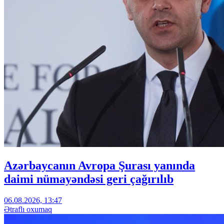
Azərbaycanın Avropa Şurası yanında
daimi nümayəndəsi geri çağırılıb
06.08.2026, 13:47
Ətraflı oxumaq