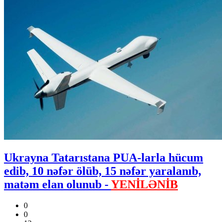
Ukrayna Tatarıstana PUA-larla hücum
edib, 10 nəfər ölüb, 15 nəfər yaralanıb,
matəm elan olunub -
YENİLƏNİB
0
0