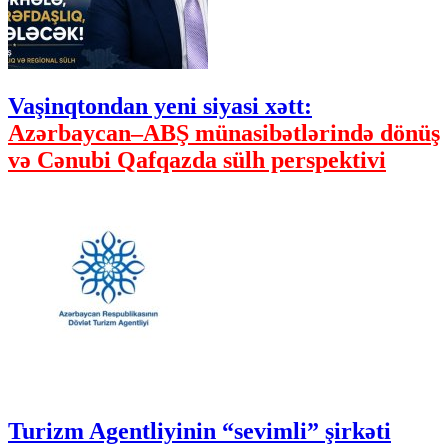
Vaşinqtondan yeni siyasi xətt:
Azərbaycan–ABŞ münasibətlərində dönüş
və Cənubi Qafqazda sülh perspektivi
Turizm Agentliyinin “sevimli” şirkəti