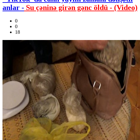
anlar -
Su çəninə girən gənc öldü - (Video)
0
0
18