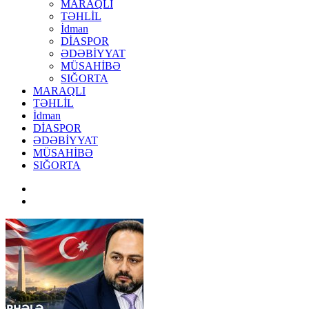
MARAQLI
TƏHLİL
İdman
DİASPOR
ƏDƏBİYYAT
MÜSAHİBƏ
SIĞORTA
MARAQLI
TƏHLİL
İdman
DİASPOR
ƏDƏBİYYAT
MÜSAHİBƏ
SIĞORTA