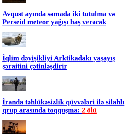
Avqust ayında səmada iki tutulma və
Perseid meteor yağışı baş verəcək
İqlim dəyişikliyi Arktikadakı yaşayış
şəraitini çətinləşdirir
İranda təhlükəsizlik qüvvələri ilə silahlı
qrup arasında toqquşma:
2 ölü