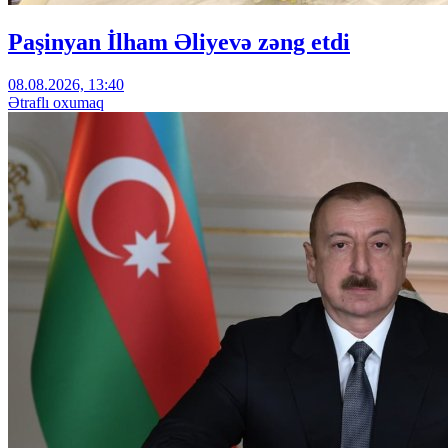
Paşinyan İlham Əliyevə zəng etdi
08.08.2026, 13:40
Ətraflı oxumaq