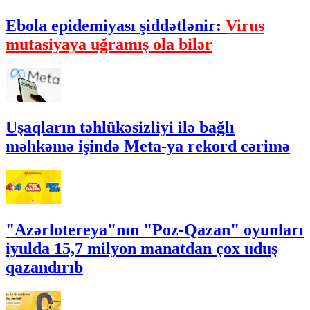
Ebola epidemiyası şiddətlənir:
Virus
mutasiyaya uğramış ola bilər
Uşaqların təhlükəsizliyi ilə bağlı
məhkəmə işində Meta-ya rekord cərimə
"Azərlotereya"nın "Poz-Qazan" oyunları
iyulda 15,7 milyon manatdan çox uduş
qazandırıb