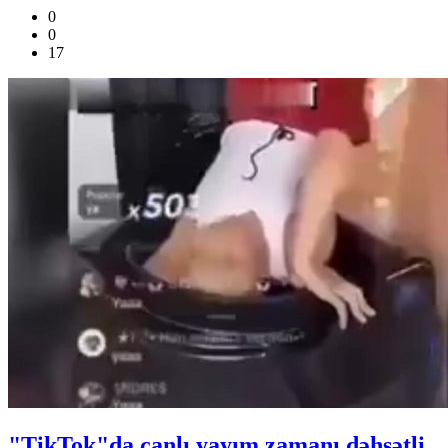
0
0
17
"TikTok"da canlı yayım zamanı dəhşətli