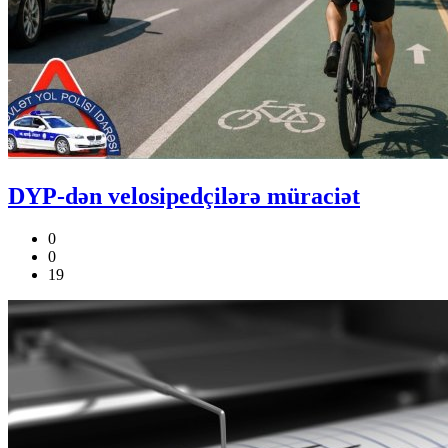
DYP-dən velosipedçilərə müraciət
0
0
19