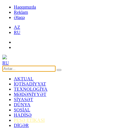
Haqqımızda
Reklam
Əlaqə
AZ
RU
RU
AKTUAL
İQTİSADİYYAT
TEXNOLOGİYA
MƏDƏNİYYƏT
SİYASƏT
DÜNYA
SOSİAL
HADİSƏ
PEŞƏ ETİKASI
DİGƏR