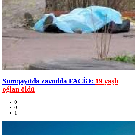
Sumqayıtda zavodda FACİƏ:
19 yaşlı
oğlan öldü
0
0
1