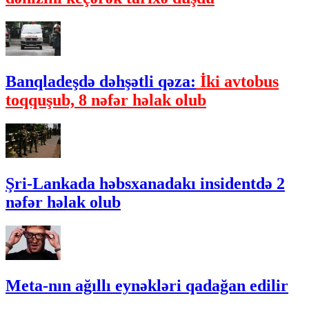
Banqladeşdə dəhşətli qəza:
İki avtobus
toqquşub, 8 nəfər həlak olub
Şri-Lankada həbsxanadakı insidentdə 2
nəfər həlak olub
Meta-nın ağıllı eynəkləri qadağan edilir