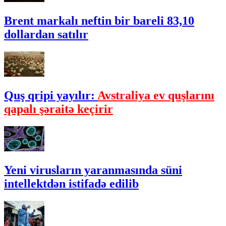
Brent markalı neftin bir bareli 83,10
dollardan satılır
Quş qripi yayılır:
Avstraliya ev quşlarını
qapalı şəraitə keçirir
Yeni virusların yaranmasında süni
intellektdən istifadə edilib