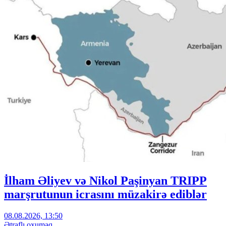
İlham Əliyev və Nikol Paşinyan TRIPP
marşrutunun icrasını müzakirə ediblər
08.08.2026, 13:50
Ətraflı oxumaq