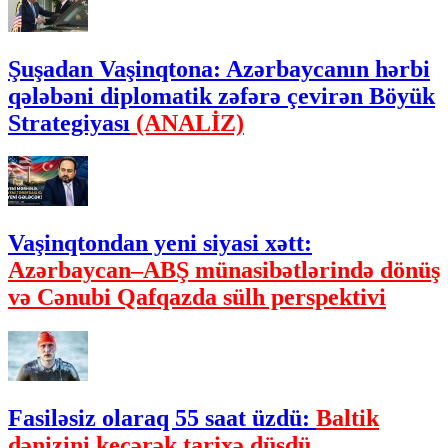
Şuşadan Vaşinqtona: Azərbaycanın hərbi
qələbəni diplomatik zəfərə çevirən Böyük
Strategiyası
(ANALİZ)
Vaşinqtondan yeni siyasi xətt:
Azərbaycan–ABŞ münasibətlərində dönüş
və Cənubi Qafqazda sülh perspektivi
Fasiləsiz olaraq 55 saat üzdü:
Baltik
dənizini keçərək tarixə düşdü