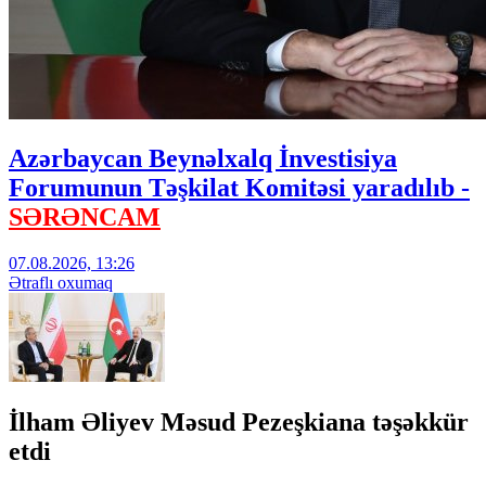
Azərbaycan Beynəlxalq İnvestisiya
Forumunun Təşkilat Komitəsi yaradılıb -
SƏRƏNCAM
07.08.2026, 13:26
Ətraflı oxumaq
İlham Əliyev Məsud Pezeşkiana təşəkkür
etdi