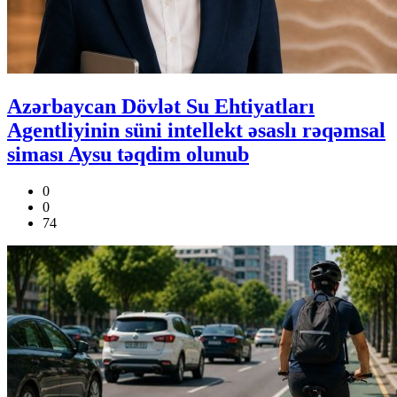
Azərbaycan Dövlət Su Ehtiyatları
Agentliyinin süni intellekt əsaslı rəqəmsal
siması Aysu təqdim olunub
0
0
74