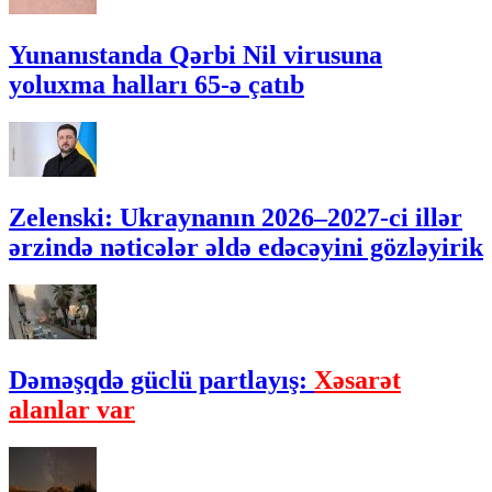
Yunanıstanda Qərbi Nil virusuna
yoluxma halları 65-ə çatıb
Zelenski: Ukraynanın 2026–2027-ci illər
ərzində nəticələr əldə edəcəyini gözləyirik
Dəməşqdə güclü partlayış:
Xəsarət
alanlar var