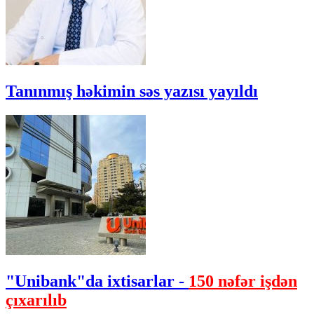
Tanınmış həkimin səs yazısı yayıldı
"Unibank"da ixtisarlar -
150 nəfər işdən
çıxarılıb