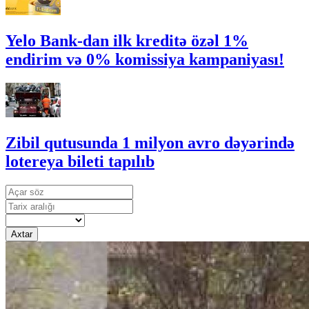
Yelo Bank-dan ilk kreditə özəl 1%
endirim və 0% komissiya kampaniyası!
Zibil qutusunda 1 milyon avro dəyərində
lotereya bileti tapılıb
Axtar