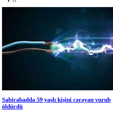
13
Sabirabadda 59 yaşlı kişini cərəyan vurub
öldürdü