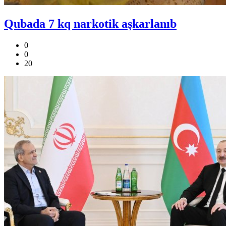
Qubada 7 kq narkotik aşkarlanıb
0
0
20