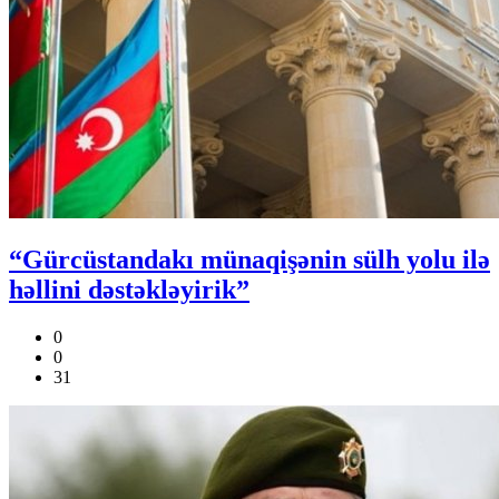
“Gürcüstandakı münaqişənin sülh yolu ilə
həllini dəstəkləyirik”
0
0
31