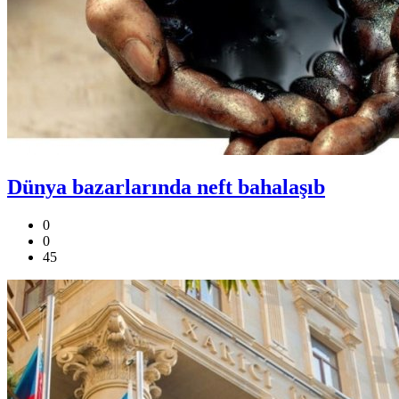
Dünya bazarlarında neft bahalaşıb
0
0
45