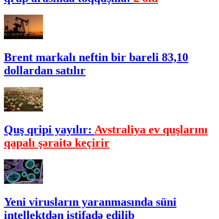
Brent markalı neftin bir bareli 83,10
dollardan satılır
Quş qripi yayılır:
Avstraliya ev quşlarını
qapalı şəraitə keçirir
Yeni virusların yaranmasında süni
intellektdən istifadə edilib