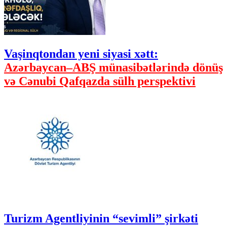
Vaşinqtondan yeni siyasi xətt:
Azərbaycan–ABŞ münasibətlərində dönüş
və Cənubi Qafqazda sülh perspektivi
Turizm Agentliyinin “sevimli” şirkəti