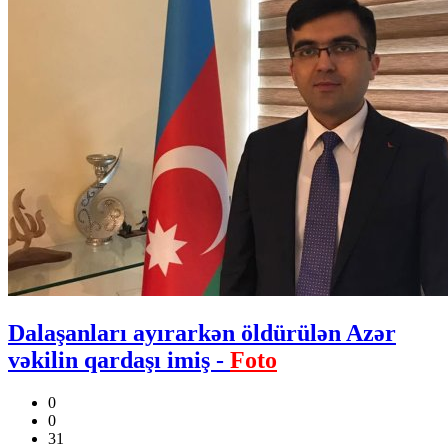
Dalaşanları ayırarkən öldürülən Azər
vəkilin qardaşı imiş -
Foto
0
0
31