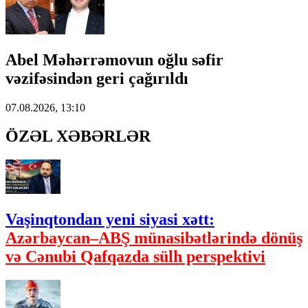
Abel Məhərrəmovun oğlu səfir
vəzifəsindən geri çağırıldı
07.08.2026, 13:10
ÖZƏL XƏBƏRLƏR
Vaşinqtondan yeni siyasi xətt:
Azərbaycan–ABŞ münasibətlərində dönüş
və Cənubi Qafqazda sülh perspektivi