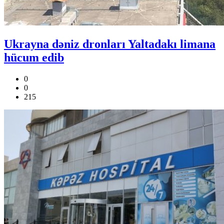
Ukrayna dəniz dronları Yaltadakı limana
hücum edib
0
0
215