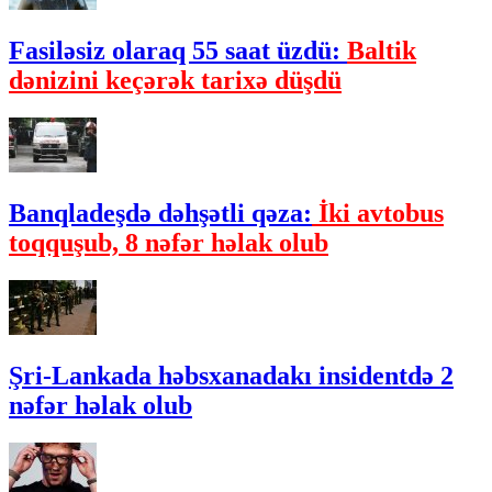
Fasiləsiz olaraq 55 saat üzdü:
Baltik
dənizini keçərək tarixə düşdü
Banqladeşdə dəhşətli qəza:
İki avtobus
toqquşub, 8 nəfər həlak olub
Şri-Lankada həbsxanadakı insidentdə 2
nəfər həlak olub