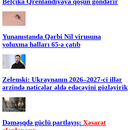
Belçika Qrenlandiyaya qoşun göndərir
Yunanıstanda Qərbi Nil virusuna
yoluxma halları 65-ə çatıb
Zelenski: Ukraynanın 2026–2027-ci illər
ərzində nəticələr əldə edəcəyini gözləyirik
Dəməşqdə güclü partlayış:
Xəsarət