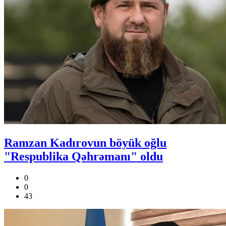
Ramzan Kadırovun böyük oğlu
"Respublika Qəhrəmanı" oldu
0
0
43