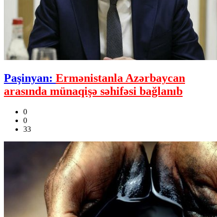
Paşinyan:
Ermənistanla Azərbaycan
arasında münaqişə səhifəsi bağlanıb
0
0
33