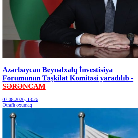
Azərbaycan Beynəlxalq İnvestisiya
Forumunun Təşkilat Komitəsi yaradılıb -
SƏRƏNCAM
07.08.2026, 13:26
Ətraflı oxumaq