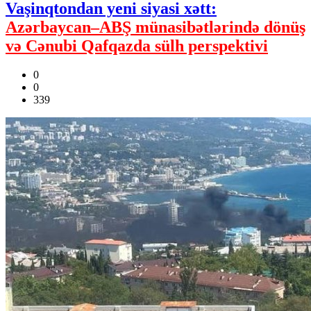
Vaşinqtondan yeni siyasi xətt:
Azərbaycan–ABŞ münasibətlərində dönüş
və Cənubi Qafqazda sülh perspektivi
0
0
339