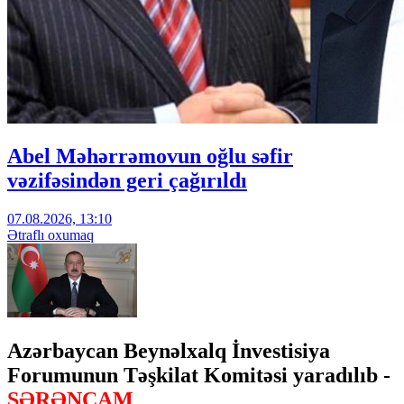
Abel Məhərrəmovun oğlu səfir
vəzifəsindən geri çağırıldı
07.08.2026, 13:10
Ətraflı oxumaq
Azərbaycan Beynəlxalq İnvestisiya
Forumunun Təşkilat Komitəsi yaradılıb -
SƏRƏNCAM