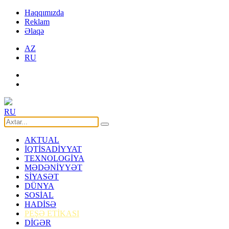
Haqqımızda
Reklam
Əlaqə
AZ
RU
RU
AKTUAL
İQTİSADİYYAT
TEXNOLOGİYA
MƏDƏNİYYƏT
SİYASƏT
DÜNYA
SOSİAL
HADİSƏ
PEŞƏ ETİKASI
DİGƏR