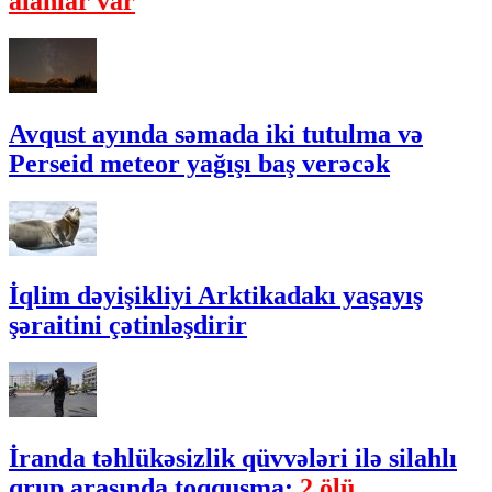
alanlar var
Avqust ayında səmada iki tutulma və
Perseid meteor yağışı baş verəcək
İqlim dəyişikliyi Arktikadakı yaşayış
şəraitini çətinləşdirir
İranda təhlükəsizlik qüvvələri ilə silahlı
qrup arasında toqquşma:
2 ölü