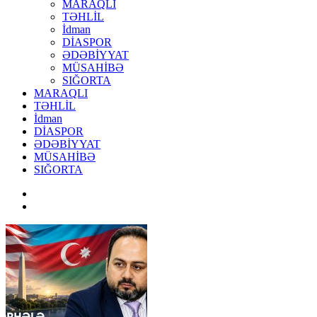
MARAQLI
TƏHLİL
İdman
DİASPOR
ƏDƏBİYYAT
MÜSAHİBƏ
SIĞORTA
MARAQLI
TƏHLİL
İdman
DİASPOR
ƏDƏBİYYAT
MÜSAHİBƏ
SIĞORTA