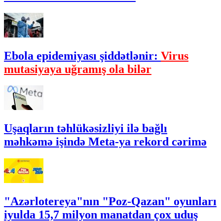
Ebola epidemiyası şiddətlənir:
Virus
mutasiyaya uğramış ola bilər
Uşaqların təhlükəsizliyi ilə bağlı
məhkəmə işində Meta-ya rekord cərimə
"Azərlotereya"nın "Poz-Qazan" oyunları
iyulda 15,7 milyon manatdan çox uduş