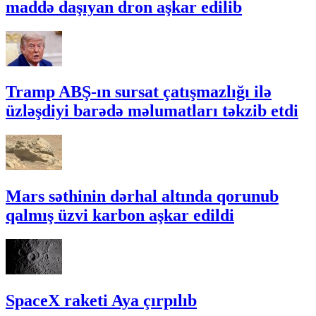
maddə daşıyan dron aşkar edilib
Tramp ABŞ-ın sursat çatışmazlığı ilə
üzləşdiyi barədə məlumatları təkzib etdi
Mars səthinin dərhal altında qorunub
qalmış üzvi karbon aşkar edildi
SpaceX raketi Aya çırpılıb