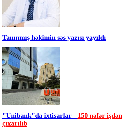
Tanınmış həkimin səs yazısı yayıldı
"Unibank"da ixtisarlar -
150 nəfər işdən
çıxarılıb