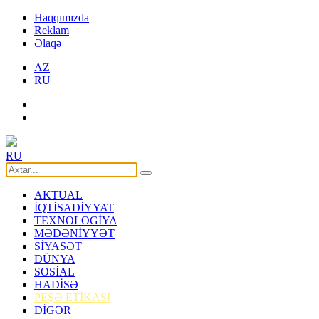
Haqqımızda
Reklam
Əlaqə
AZ
RU
RU
AKTUAL
İQTİSADİYYAT
TEXNOLOGİYA
MƏDƏNİYYƏT
SİYASƏT
DÜNYA
SOSİAL
HADİSƏ
PEŞƏ ETİKASI
DİGƏR