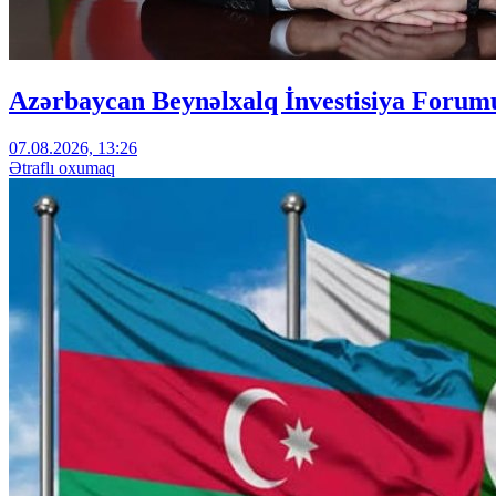
Azərbaycan Beynəlxalq İnvestisiya Forumu
07.08.2026, 13:26
Ətraflı oxumaq