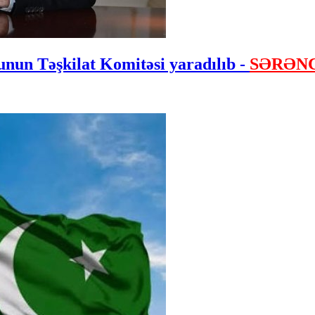
nun Təşkilat Komitəsi yaradılıb -
SƏRƏN