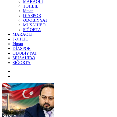
MARAQLI
TƏHLİL
İdman
DİASPOR
ƏDƏBİYYAT
MÜSAHİBƏ
SIĞORTA
MARAQLI
TƏHLİL
İdman
DİASPOR
ƏDƏBİYYAT
MÜSAHİBƏ
SIĞORTA