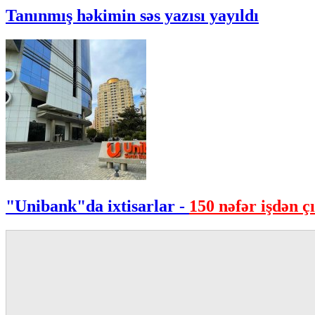
Tanınmış həkimin səs yazısı yayıldı
"Unibank"da ixtisarlar -
150 nəfər işdən çı