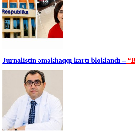
Jurnalistin əməkhaqqı kartı bloklandı –
“B