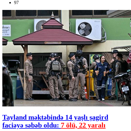
97
Tayland məktəbində 14 yaşlı şagird
faciəyə səbəb oldu:
7 ölü, 22 yaralı