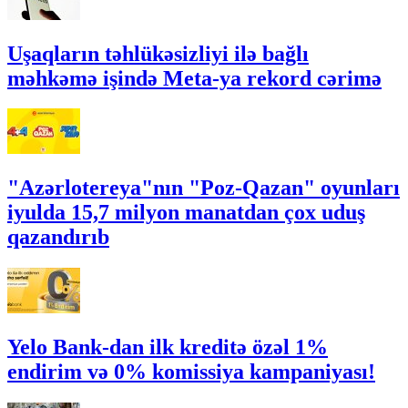
Uşaqların təhlükəsizliyi ilə bağlı
məhkəmə işində Meta-ya rekord cərimə
"Azərlotereya"nın "Poz-Qazan" oyunları
iyulda 15,7 milyon manatdan çox uduş
qazandırıb
Yelo Bank-dan ilk kreditə özəl 1%
endirim və 0% komissiya kampaniyası!