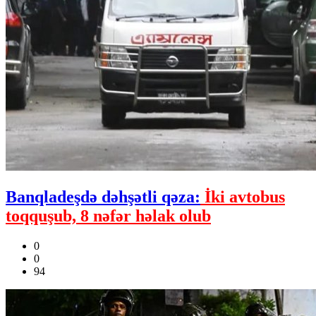
Banqladeşdə dəhşətli qəza:
İki avtobus
toqquşub, 8 nəfər həlak olub
0
0
94