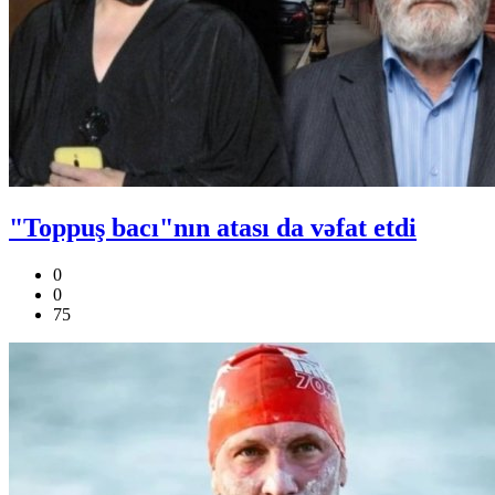
"Toppuş bacı"nın atası da vəfat etdi
0
0
75