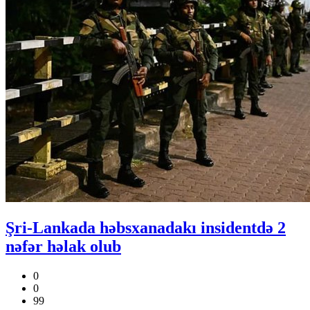
Şri-Lankada həbsxanadakı insidentdə 2
nəfər həlak olub
0
0
99