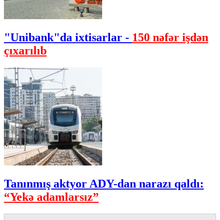
"Unibank"da ixtisarlar -
150 nəfər işdən
çıxarılıb
Tanınmış aktyor ADY-dan narazı qaldı:
“Yekə adamlarsız”