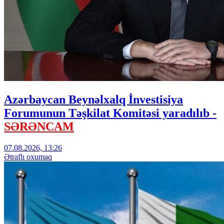
Azərbaycan Beynəlxalq İnvestisiya
Forumunun Təşkilat Komitəsi yaradılıb -
SƏRƏNCAM
07.08.2026, 13:26
Ətraflı oxumaq