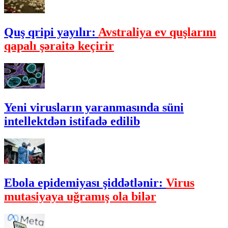
Quş qripi yayılır:
Avstraliya ev quşlarını
qapalı şəraitə keçirir
Yeni virusların yaranmasında süni
intellektdən istifadə edilib
Ebola epidemiyası şiddətlənir:
Virus
mutasiyaya uğramış ola bilər