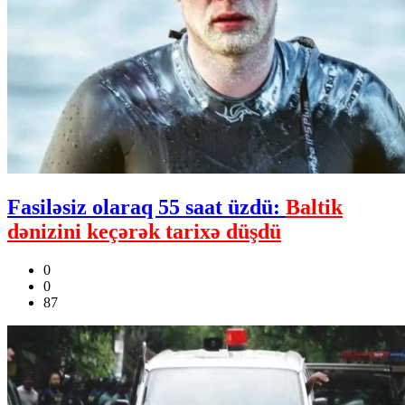
Fasiləsiz olaraq 55 saat üzdü:
Baltik
dənizini keçərək tarixə düşdü
0
0
87