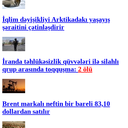
İqlim dəyişikliyi Arktikadakı yaşayış
şəraitini çətinləşdirir
İranda təhlükəsizlik qüvvələri ilə silahlı
qrup arasında toqquşma:
2 ölü
Brent markalı neftin bir bareli 83,10
dollardan satılır