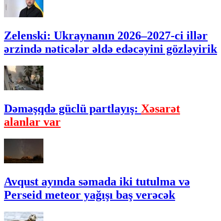
Zelenski: Ukraynanın 2026–2027-ci illər
ərzində nəticələr əldə edəcəyini gözləyirik
Dəməşqdə güclü partlayış:
Xəsarət
alanlar var
Avqust ayında səmada iki tutulma və
Perseid meteor yağışı baş verəcək