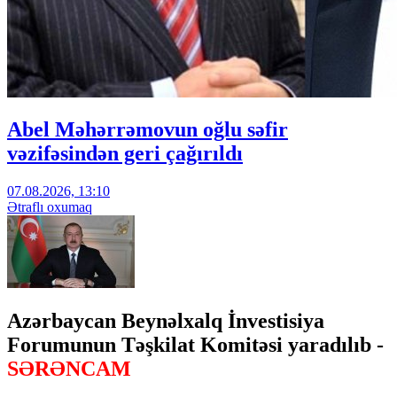
Abel Məhərrəmovun oğlu səfir
vəzifəsindən geri çağırıldı
07.08.2026, 13:10
Ətraflı oxumaq
Azərbaycan Beynəlxalq İnvestisiya
Forumunun Təşkilat Komitəsi yaradılıb -
SƏRƏNCAM