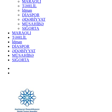
MARAQLI
TƏHLİL
İdman
DİASPOR
ƏDƏBİYYAT
MÜSAHİBƏ
SIĞORTA
MARAQLI
TƏHLİL
İdman
DİASPOR
ƏDƏBİYYAT
MÜSAHİBƏ
SIĞORTA