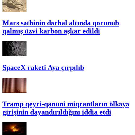
Mars səthinin dərhal altında qorunub
qalmış üzvi karbon aşkar edildi
SpaceX raketi Aya çırpılıb
Tramp qeyri-qanuni miqrantların ölkəyə
girişinin dayandırıldığını iddia etdi