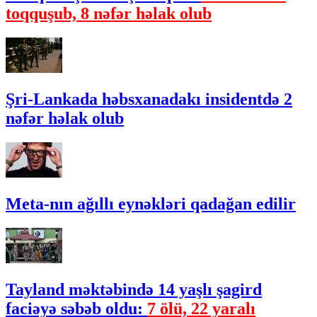
toqquşub, 8 nəfər həlak olub
Şri-Lankada həbsxanadakı insidentdə 2
nəfər həlak olub
Meta-nın ağıllı eynəkləri qadağan edilir
Tayland məktəbində 14 yaşlı şagird
faciəyə səbəb oldu:
7 ölü, 22 yaralı