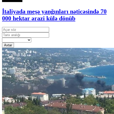
İtaliyada meşə yanğınları nəticəsində 70
000 hektar ərazi külə dönüb
Axtar