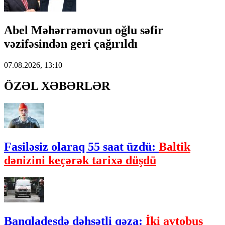
Abel Məhərrəmovun oğlu səfir
vəzifəsindən geri çağırıldı
07.08.2026, 13:10
ÖZƏL XƏBƏRLƏR
Fasiləsiz olaraq 55 saat üzdü:
Baltik
dənizini keçərək tarixə düşdü
Banqladeşdə dəhşətli qəza:
İki avtobus