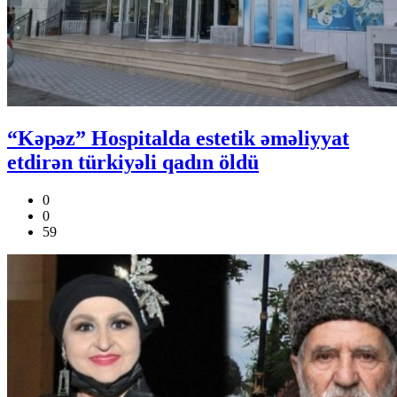
“Kəpəz” Hospitalda estetik əməliyyat
etdirən türkiyəli qadın öldü
0
0
59