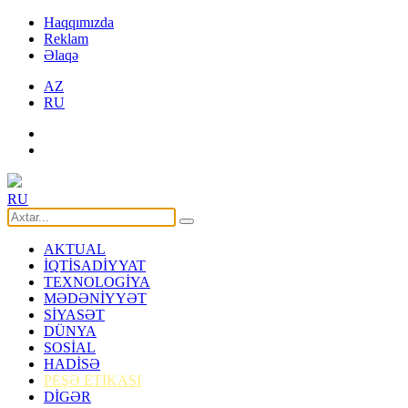
Haqqımızda
Reklam
Əlaqə
AZ
RU
RU
AKTUAL
İQTİSADİYYAT
TEXNOLOGİYA
MƏDƏNİYYƏT
SİYASƏT
DÜNYA
SOSİAL
HADİSƏ
PEŞƏ ETİKASI
DİGƏR