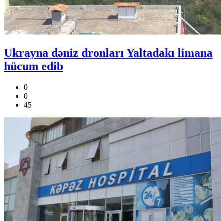
Ukrayna dəniz dronları Yaltadakı limana
hücum edib
0
0
45