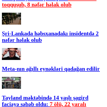
toqquşub, 8 nəfər həlak olub
Şri-Lankada həbsxanadakı insidentdə 2
nəfər həlak olub
Meta-nın ağıllı eynəkləri qadağan edilir
Tayland məktəbində 14 yaşlı şagird
faciəyə səbəb oldu:
7 ölü, 22 yaralı