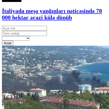
İtaliyada meşə yanğınları nəticəsində 70
000 hektar ərazi külə dönüb
Axtar