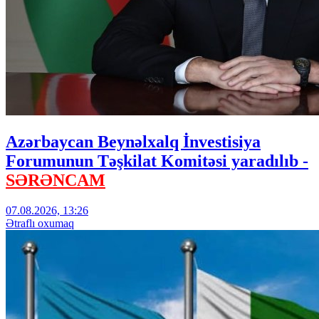
Azərbaycan Beynəlxalq İnvestisiya
Forumunun Təşkilat Komitəsi yaradılıb -
SƏRƏNCAM
07.08.2026, 13:26
Ətraflı oxumaq