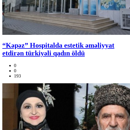
“Kəpəz” Hospitalda estetik əməliyyat
etdirən türkiyəli qadın öldü
0
0
193