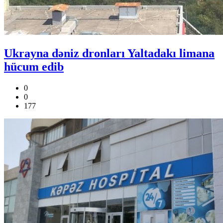
Ukrayna dəniz dronları Yaltadakı limana
hücum edib
0
0
177