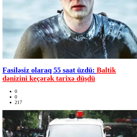
Fasiləsiz olaraq 55 saat üzdü:
Baltik
dənizini keçərək tarixə düşdü
0
0
217