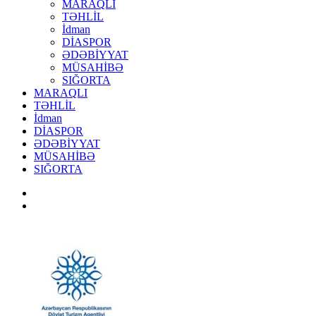
MARAQLI
TƏHLİL
İdman
DİASPOR
ƏDƏBİYYAT
MÜSAHİBƏ
SIĞORTA
MARAQLI
TƏHLİL
İdman
DİASPOR
ƏDƏBİYYAT
MÜSAHİBƏ
SIĞORTA