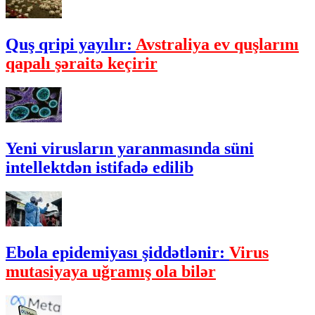
Quş qripi yayılır:
Avstraliya ev quşlarını
qapalı şəraitə keçirir
Yeni virusların yaranmasında süni
intellektdən istifadə edilib
Ebola epidemiyası şiddətlənir:
Virus
mutasiyaya uğramış ola bilər