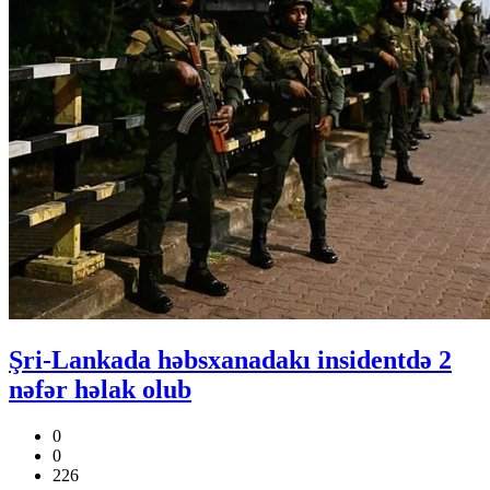
Şri-Lankada həbsxanadakı insidentdə 2
nəfər həlak olub
0
0
226