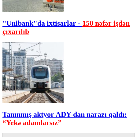
"Unibank"da ixtisarlar -
150 nəfər işdən
çıxarılıb
Tanınmış aktyor ADY-dan narazı qaldı:
“Yekə adamlarsız”