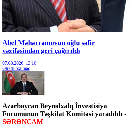
Abel Məhərrəmovun oğlu səfir
vəzifəsindən geri çağırıldı
07.08.2026, 13:10
Ətraflı oxumaq
Azərbaycan Beynəlxalq İnvestisiya
Forumunun Təşkilat Komitəsi yaradılıb -
SƏRƏNCAM