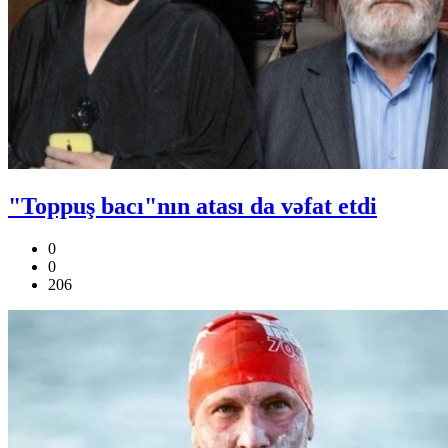
"Toppuş bacı"nın atası da vəfat etdi
0
0
206