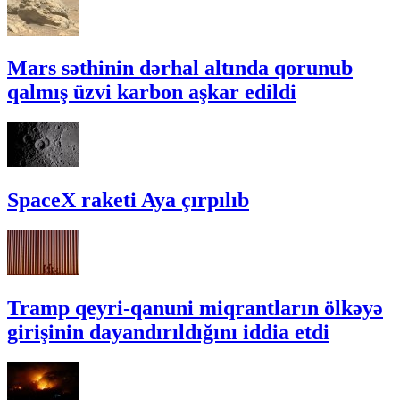
Mars səthinin dərhal altında qorunub
qalmış üzvi karbon aşkar edildi
SpaceX raketi Aya çırpılıb
Tramp qeyri-qanuni miqrantların ölkəyə
girişinin dayandırıldığını iddia etdi