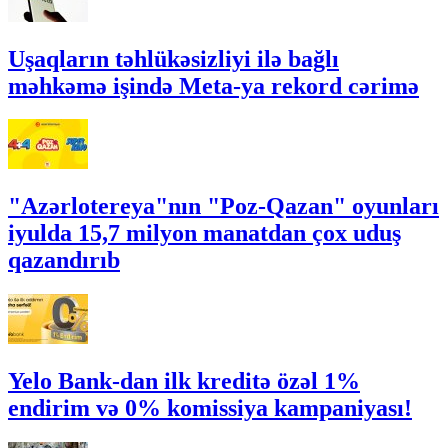
Uşaqların təhlükəsizliyi ilə bağlı
məhkəmə işində Meta-ya rekord cərimə
"Azərlotereya"nın "Poz-Qazan" oyunları
iyulda 15,7 milyon manatdan çox uduş
qazandırıb
Yelo Bank-dan ilk kreditə özəl 1%
endirim və 0% komissiya kampaniyası!