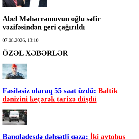
Abel Məhərrəmovun oğlu səfir
vəzifəsindən geri çağırıldı
07.08.2026, 13:10
ÖZƏL XƏBƏRLƏR
Fasiləsiz olaraq 55 saat üzdü:
Baltik
dənizini keçərək tarixə düşdü
Banqladeşdə dəhşətli qəza:
İki avtobus