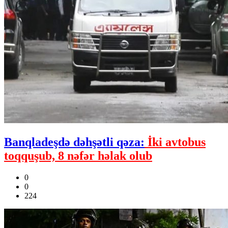
Banqladeşdə dəhşətli qəza:
İki avtobus
toqquşub, 8 nəfər həlak olub
0
0
224