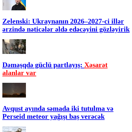
Zelenski: Ukraynanın 2026–2027-ci illər
ərzində nəticələr əldə edəcəyini gözləyirik
Dəməşqdə güclü partlayış:
Xəsarət
alanlar var
Avqust ayında səmada iki tutulma və
Perseid meteor yağışı baş verəcək