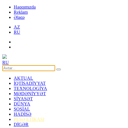
Haqqımızda
Reklam
Əlaqə
AZ
RU
RU
AKTUAL
İQTİSADİYYAT
TEXNOLOGİYA
MƏDƏNİYYƏT
SİYASƏT
DÜNYA
SOSİAL
HADİSƏ
PEŞƏ ETİKASI
DİGƏR