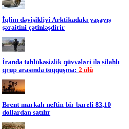
İqlim dəyişikliyi Arktikadakı yaşayış
şəraitini çətinləşdirir
İranda təhlükəsizlik qüvvələri ilə silahlı
qrup arasında toqquşma:
2 ölü
Brent markalı neftin bir bareli 83,10
dollardan satılır