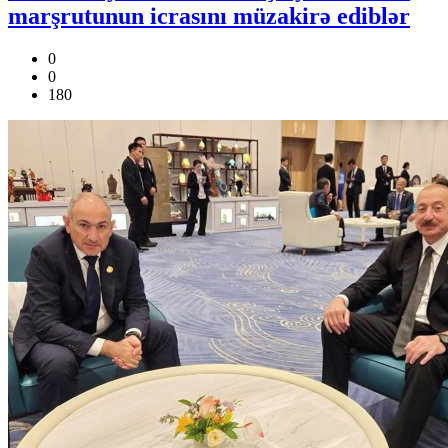
marşrutunun icrasını müzakirə ediblər
0
0
180