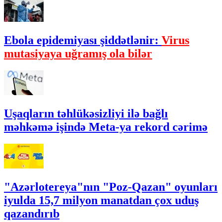
Ebola epidemiyası şiddətlənir:
Virus
mutasiyaya uğramış ola bilər
Uşaqların təhlükəsizliyi ilə bağlı
məhkəmə işində Meta-ya rekord cərimə
"Azərlotereya"nın "Poz-Qazan" oyunları
iyulda 15,7 milyon manatdan çox uduş
qazandırıb