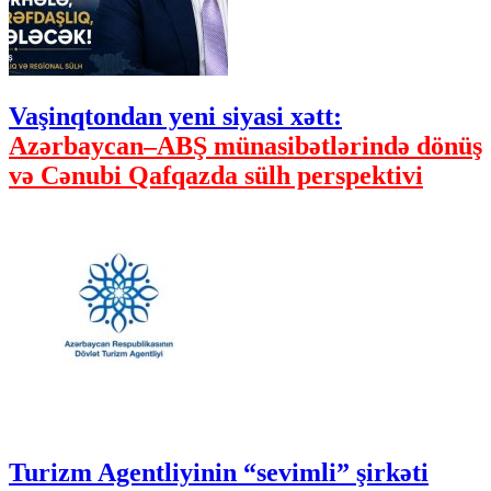
Vaşinqtondan yeni siyasi xətt:
Azərbaycan–ABŞ münasibətlərində dönüş
və Cənubi Qafqazda sülh perspektivi
Turizm Agentliyinin “sevimli” şirkəti