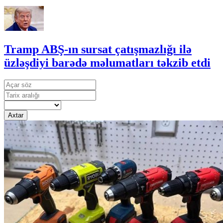
Tramp ABŞ-ın sursat çatışmazlığı ilə
üzləşdiyi barədə məlumatları təkzib etdi
Axtar