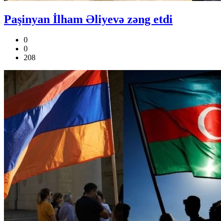
Paşinyan İlham Əliyevə zəng etdi
0
0
208