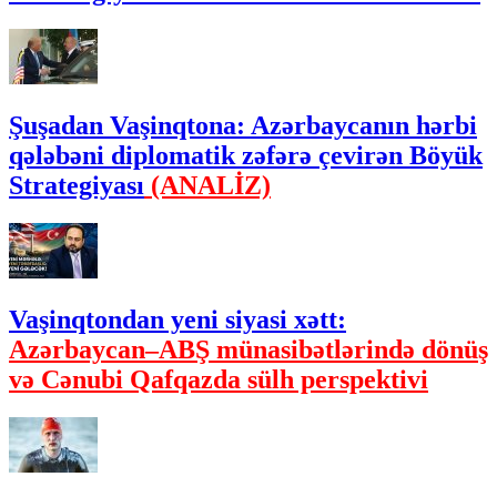
Şuşadan Vaşinqtona: Azərbaycanın hərbi
qələbəni diplomatik zəfərə çevirən Böyük
Strategiyası
(ANALİZ)
Vaşinqtondan yeni siyasi xətt:
Azərbaycan–ABŞ münasibətlərində dönüş
və Cənubi Qafqazda sülh perspektivi