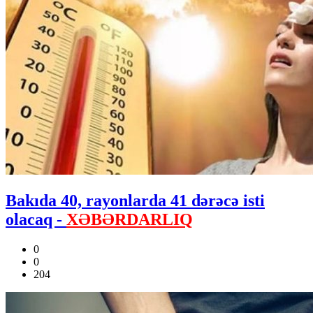
Bakıda 40, rayonlarda 41 dərəcə isti
olacaq -
XƏBƏRDARLIQ
0
0
204