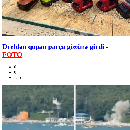
Dreldən qopan parça gözünə girdi -
FOTO
0
0
135