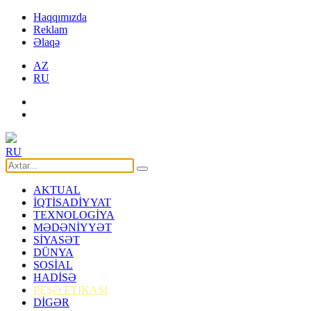
Haqqımızda
Reklam
Əlaqə
AZ
RU
RU
AKTUAL
İQTİSADİYYAT
TEXNOLOGİYA
MƏDƏNİYYƏT
SİYASƏT
DÜNYA
SOSİAL
HADİSƏ
PEŞƏ ETİKASI
DİGƏR