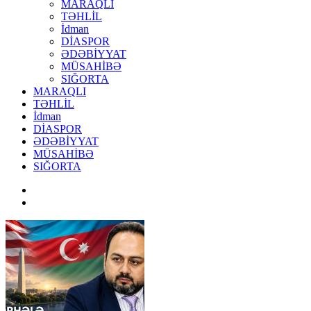
MARAQLI
TƏHLİL
İdman
DİASPOR
ƏDƏBİYYAT
MÜSAHİBƏ
SIĞORTA
MARAQLI
TƏHLİL
İdman
DİASPOR
ƏDƏBİYYAT
MÜSAHİBƏ
SIĞORTA