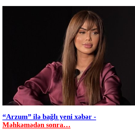
“Arzum” ilə bağlı yeni xəbər -
Məhkəmədən sonra…