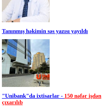
Tanınmış həkimin səs yazısı yayıldı
"Unibank"da ixtisarlar -
150 nəfər işdən
çıxarılıb