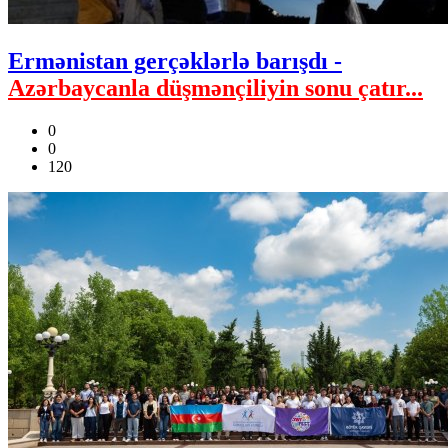
Ermənistan gerçəklərlə barışdı -
Azərbaycanla düşmənçiliyin sonu çatır...
0
0
120