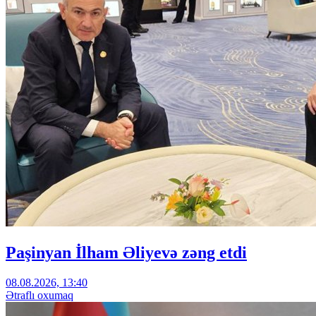
Paşinyan İlham Əliyevə zəng etdi
08.08.2026, 13:40
Ətraflı oxumaq