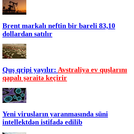
Brent markalı neftin bir bareli 83,10
dollardan satılır
Quş qripi yayılır:
Avstraliya ev quşlarını
qapalı şəraitə keçirir
Yeni virusların yaranmasında süni
intellektdən istifadə edilib