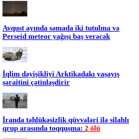
Avqust ayında səmada iki tutulma və
Perseid meteor yağışı baş verəcək
İqlim dəyişikliyi Arktikadakı yaşayış
şəraitini çətinləşdirir
İranda təhlükəsizlik qüvvələri ilə silahlı
qrup arasında toqquşma:
2 ölü