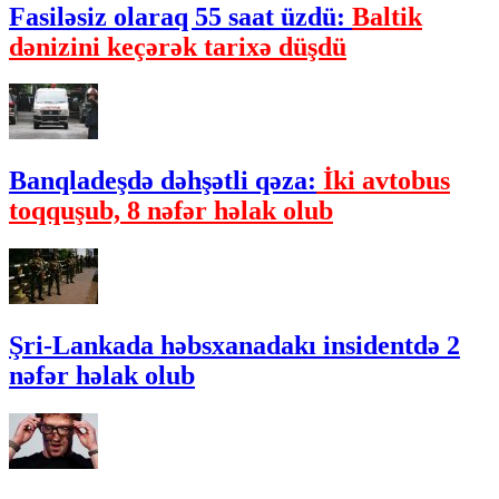
Fasiləsiz olaraq 55 saat üzdü:
Baltik
dənizini keçərək tarixə düşdü
Banqladeşdə dəhşətli qəza:
İki avtobus
toqquşub, 8 nəfər həlak olub
Şri-Lankada həbsxanadakı insidentdə 2
nəfər həlak olub