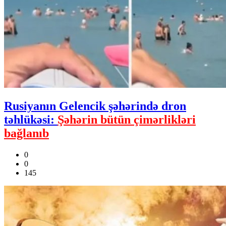
Rusiyanın Gelencik şəhərində dron
təhlükəsi:
Şəhərin bütün çimərlikləri
bağlanıb
0
0
145