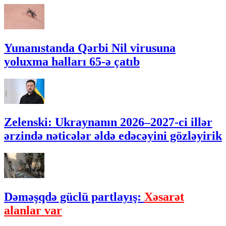
Yunanıstanda Qərbi Nil virusuna
yoluxma halları 65-ə çatıb
Zelenski: Ukraynanın 2026–2027-ci illər
ərzində nəticələr əldə edəcəyini gözləyirik
Dəməşqdə güclü partlayış:
Xəsarət
alanlar var