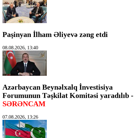
Paşinyan İlham Əliyevə zəng etdi
08.08.2026, 13:40
Azərbaycan Beynəlxalq İnvestisiya
Forumunun Təşkilat Komitəsi yaradılıb -
SƏRƏNCAM
07.08.2026, 13:26