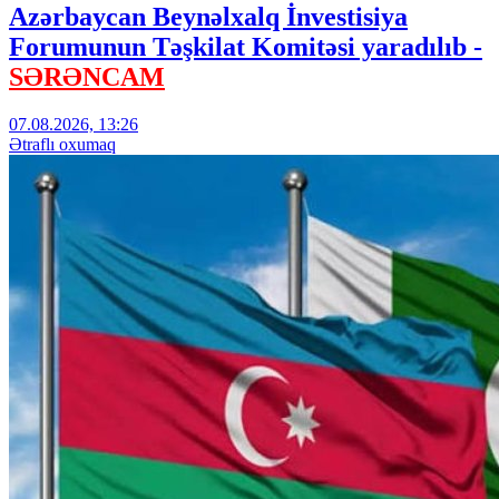
Azərbaycan Beynəlxalq İnvestisiya
Forumunun Təşkilat Komitəsi yaradılıb -
SƏRƏNCAM
07.08.2026, 13:26
Ətraflı oxumaq