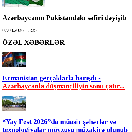
Azərbaycanın Pakistandakı səfiri dəyişib
07.08.2026, 13:25
ÖZƏL XƏBƏRLƏR
Ermənistan gerçəklərlə barışdı -
Azərbaycanla düşmənçiliyin sonu çatır...
“Yay Fest 2026”da müasir şəhərlər və
texnologiyalar mövzusu müzakirə olunub