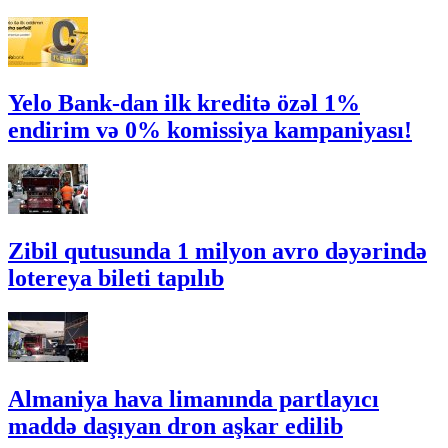
Yelo Bank-dan ilk kreditə özəl 1%
endirim və 0% komissiya kampaniyası!
Zibil qutusunda 1 milyon avro dəyərində
lotereya bileti tapılıb
Almaniya hava limanında partlayıcı
maddə daşıyan dron aşkar edilib