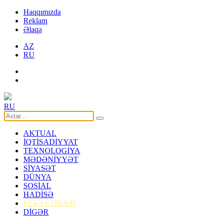
Haqqımızda
Reklam
Əlaqə
AZ
RU
RU
AKTUAL
İQTİSADİYYAT
TEXNOLOGİYA
MƏDƏNİYYƏT
SİYASƏT
DÜNYA
SOSİAL
HADİSƏ
PEŞƏ ETİKASI
DİGƏR