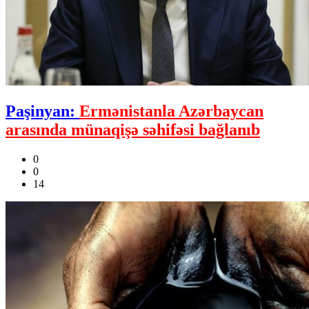
Paşinyan:
Ermənistanla Azərbaycan
arasında münaqişə səhifəsi bağlanıb
0
0
14