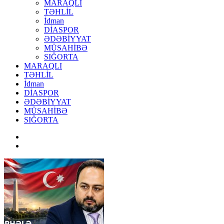
MARAQLI
TƏHLİL
İdman
DİASPOR
ƏDƏBİYYAT
MÜSAHİBƏ
SIĞORTA
MARAQLI
TƏHLİL
İdman
DİASPOR
ƏDƏBİYYAT
MÜSAHİBƏ
SIĞORTA