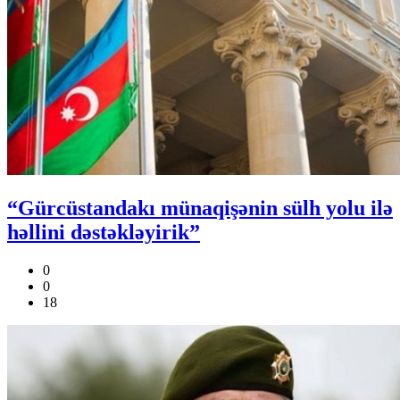
“Gürcüstandakı münaqişənin sülh yolu ilə
həllini dəstəkləyirik”
0
0
18