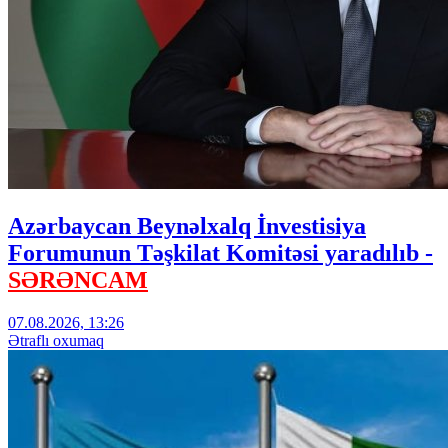
Azərbaycan Beynəlxalq İnvestisiya
Forumunun Təşkilat Komitəsi yaradılıb -
SƏRƏNCAM
07.08.2026, 13:26
Ətraflı oxumaq