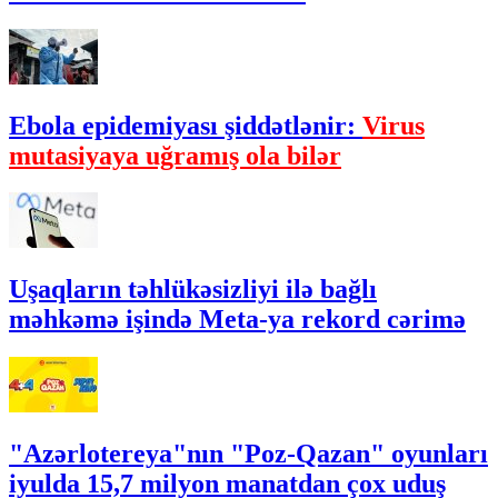
Ebola epidemiyası şiddətlənir:
Virus
mutasiyaya uğramış ola bilər
Uşaqların təhlükəsizliyi ilə bağlı
məhkəmə işində Meta-ya rekord cərimə
"Azərlotereya"nın "Poz-Qazan" oyunları
iyulda 15,7 milyon manatdan çox uduş