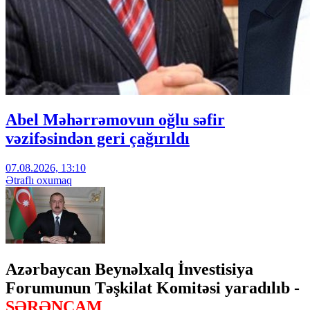
Abel Məhərrəmovun oğlu səfir
vəzifəsindən geri çağırıldı
07.08.2026, 13:10
Ətraflı oxumaq
Azərbaycan Beynəlxalq İnvestisiya
Forumunun Təşkilat Komitəsi yaradılıb -
SƏRƏNCAM