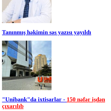
Tanınmış həkimin səs yazısı yayıldı
"Unibank"da ixtisarlar -
150 nəfər işdən
çıxarılıb