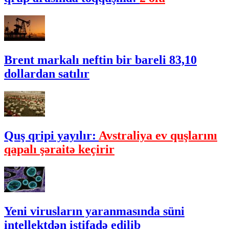
Brent markalı neftin bir bareli 83,10
dollardan satılır
Quş qripi yayılır:
Avstraliya ev quşlarını
qapalı şəraitə keçirir
Yeni virusların yaranmasında süni
intellektdən istifadə edilib