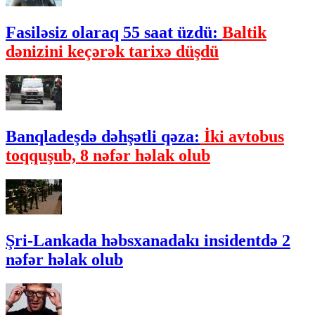
Fasiləsiz olaraq 55 saat üzdü:
Baltik
dənizini keçərək tarixə düşdü
Banqladeşdə dəhşətli qəza:
İki avtobus
toqquşub, 8 nəfər həlak olub
Şri-Lankada həbsxanadakı insidentdə 2
nəfər həlak olub