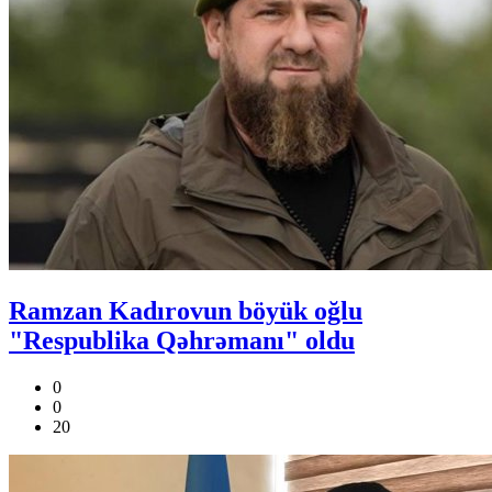
Ramzan Kadırovun böyük oğlu
"Respublika Qəhrəmanı" oldu
0
0
20