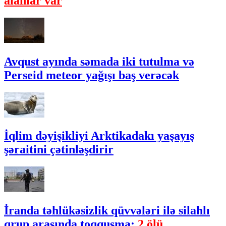
alanlar var
Avqust ayında səmada iki tutulma və
Perseid meteor yağışı baş verəcək
İqlim dəyişikliyi Arktikadakı yaşayış
şəraitini çətinləşdirir
İranda təhlükəsizlik qüvvələri ilə silahlı
qrup arasında toqquşma:
2 ölü