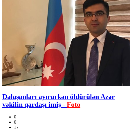
Dalaşanları ayırarkən öldürülən Azər
vəkilin qardaşı imiş -
Foto
0
0
17