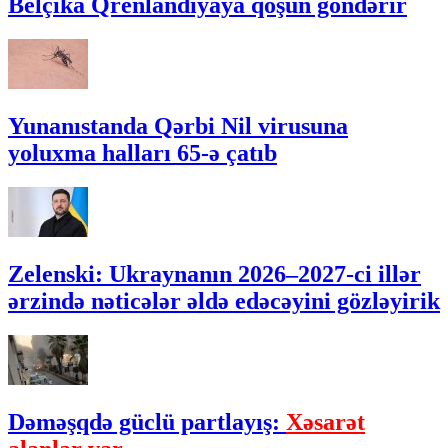
Belçika Qrenlandiyaya qoşun göndərir
Yunanıstanda Qərbi Nil virusuna
yoluxma halları 65-ə çatıb
Zelenski: Ukraynanın 2026–2027-ci illər
ərzində nəticələr əldə edəcəyini gözləyirik
Dəməşqdə güclü partlayış:
Xəsarət