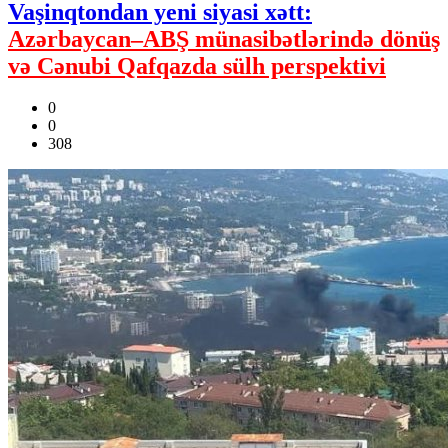
Vaşinqtondan yeni siyasi xətt:
Azərbaycan–ABŞ münasibətlərində dönüş
və Cənubi Qafqazda sülh perspektivi
0
0
308