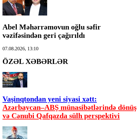
Abel Məhərrəmovun oğlu səfir
vəzifəsindən geri çağırıldı
07.08.2026, 13:10
ÖZƏL XƏBƏRLƏR
Vaşinqtondan yeni siyasi xətt:
Azərbaycan–ABŞ münasibətlərində dönüş
və Cənubi Qafqazda sülh perspektivi