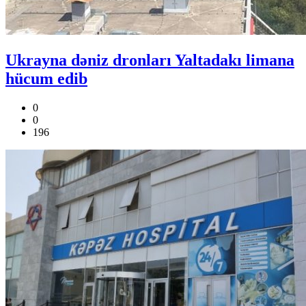
Ukrayna dəniz dronları Yaltadakı limana
hücum edib
0
0
196