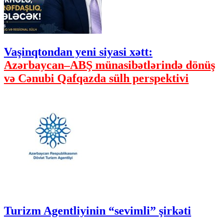
Vaşinqtondan yeni siyasi xətt:
Azərbaycan–ABŞ münasibətlərində dönüş
və Cənubi Qafqazda sülh perspektivi
Turizm Agentliyinin “sevimli” şirkəti