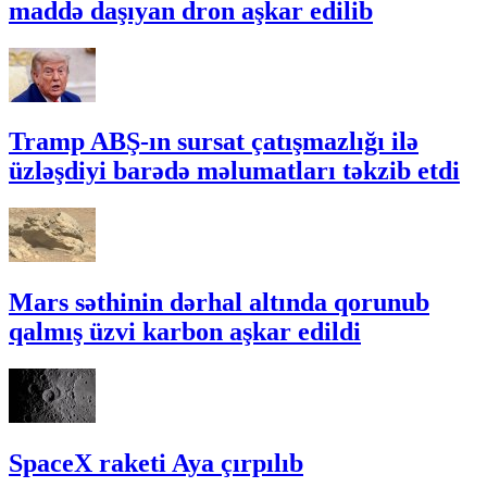
maddə daşıyan dron aşkar edilib
Tramp ABŞ-ın sursat çatışmazlığı ilə
üzləşdiyi barədə məlumatları təkzib etdi
Mars səthinin dərhal altında qorunub
qalmış üzvi karbon aşkar edildi
SpaceX raketi Aya çırpılıb