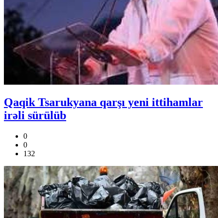
Qaqik Tsarukyana qarşı yeni ittihamlar
irəli sürülüb
0
0
132