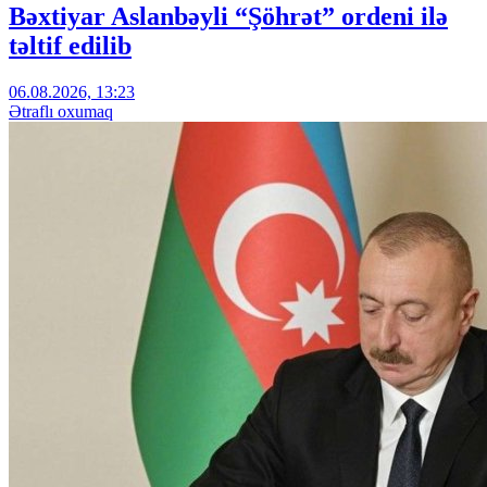
Bəxtiyar Aslanbəyli “Şöhrət” ordeni ilə
təltif edilib
06.08.2026, 13:23
Ətraflı oxumaq