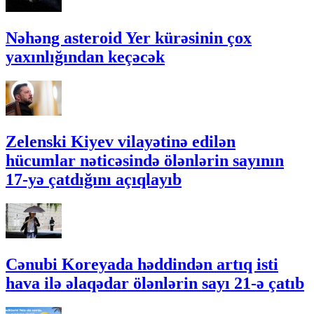
Nəhəng asteroid Yer kürəsinin çox
yaxınlığından keçəcək
Zelenski Kiyev vilayətinə edilən
hücumlar nəticəsində ölənlərin sayının
17-yə çatdığını açıqlayıb
Cənubi Koreyada həddindən artıq isti
hava ilə əlaqədar ölənlərin sayı 21-ə çatıb