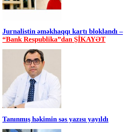
Jurnalistin əməkhaqqı kartı bloklandı –
“Bank Respublika”dan ŞİKAYƏT
Tanınmış həkimin səs yazısı yayıldı