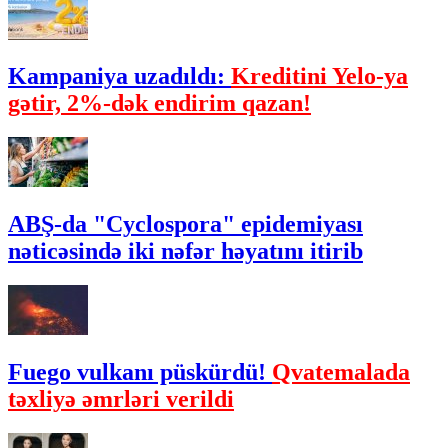
Kampaniya uzadıldı:
Kreditini Yelo-ya
gətir, 2%-dək endirim qazan!
ABŞ-da "Cyclospora" epidemiyası
nəticəsində iki nəfər həyatını itirib
Fuego vulkanı püskürdü!
Qvatemalada
təxliyə əmrləri verildi