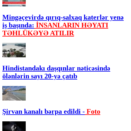
Mingəçevirdə qırıq-salxaq katerlər yenə
iş başında:
İNSANLARIN HƏYATI
TƏHLÜKƏYƏ ATILIR
Hindistandakı daşqınlar nəticəsində
ölənlərin sayı 20-yə çatıb
Şirvan kanalı bərpa edildi -
Foto