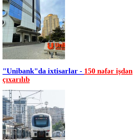
"Unibank"da ixtisarlar -
150 nəfər işdən
çıxarılıb