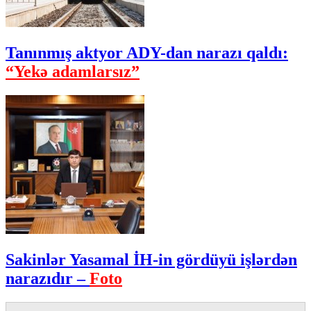
Tanınmış aktyor ADY-dan narazı qaldı:
“Yekə adamlarsız”
Sakinlər Yasamal İH-in gördüyü işlərdən
narazıdır –
Foto