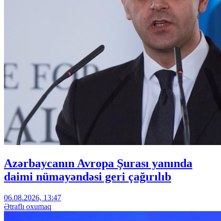
Azərbaycanın Avropa Şurası yanında
daimi nümayəndəsi geri çağırılıb
06.08.2026, 13:47
Ətraflı oxumaq