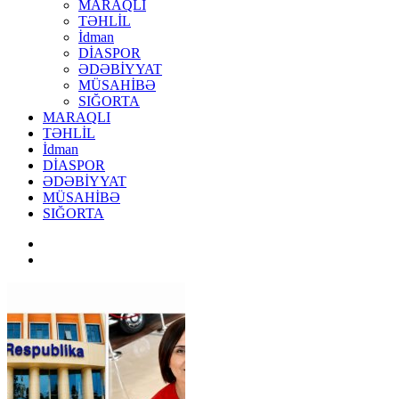
MARAQLI
TƏHLİL
İdman
DİASPOR
ƏDƏBİYYAT
MÜSAHİBƏ
SIĞORTA
MARAQLI
TƏHLİL
İdman
DİASPOR
ƏDƏBİYYAT
MÜSAHİBƏ
SIĞORTA