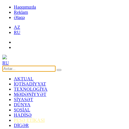
Haqqımızda
Reklam
Əlaqə
AZ
RU
RU
AKTUAL
İQTİSADİYYAT
TEXNOLOGİYA
MƏDƏNİYYƏT
SİYASƏT
DÜNYA
SOSİAL
HADİSƏ
PEŞƏ ETİKASI
DİGƏR