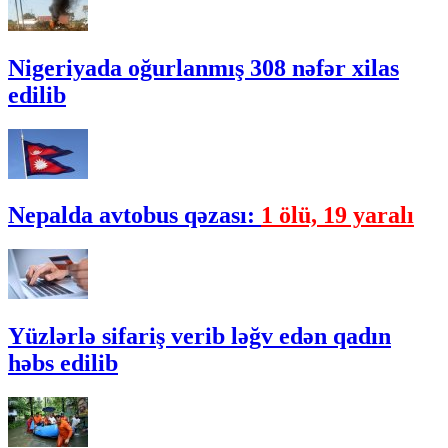
Nigeriyada oğurlanmış 308 nəfər xilas
edilib
Nepalda avtobus qəzası:
1 ölü, 19 yaralı
Yüzlərlə sifariş verib ləğv edən qadın
həbs edilib