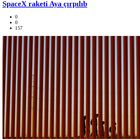
SpaceX raketi Aya çırpılıb
0
0
157