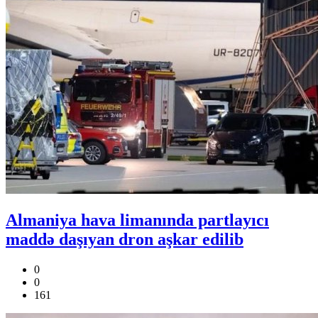
Almaniya hava limanında partlayıcı
maddə daşıyan dron aşkar edilib
0
0
161