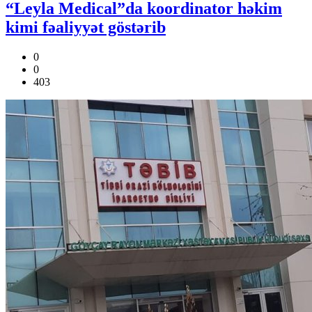
“Leyla Medical”da koordinator həkim
kimi fəaliyyət göstərib
0
0
403