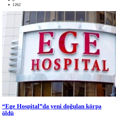
1262
“Ege Hospital”da yeni doğulan körpə
öldü