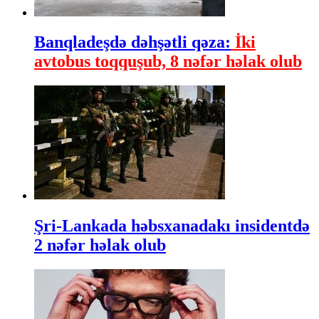
Banqladeşdə dəhşətli qəza:
İki
avtobus toqquşub, 8 nəfər həlak olub
Şri-Lankada həbsxanadakı insidentdə
2 nəfər həlak olub