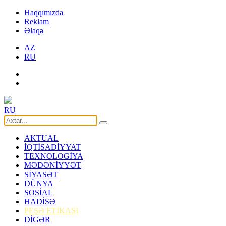
Haqqımızda
Reklam
Əlaqə
AZ
RU
RU
AKTUAL
İQTİSADİYYAT
TEXNOLOGİYA
MƏDƏNİYYƏT
SİYASƏT
DÜNYA
SOSİAL
HADİSƏ
PEŞƏ ETİKASI
DİGƏR