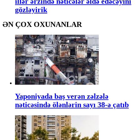
illər ərzində nəticələr əldə edəcəyini
gözləyirik
ƏN ÇOX OXUNANLAR
Yaponiyada baş verən zəlzələ
nəticəsində ölənlərin sayı 38-ə çatıb