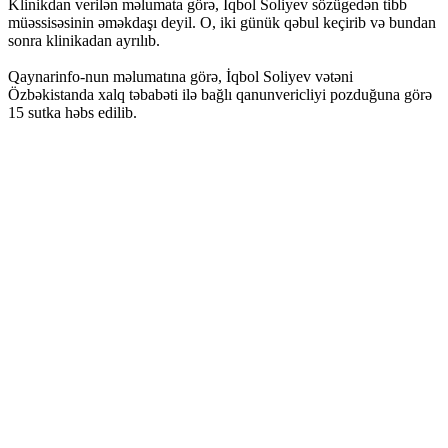
Klinikdan verilən məlumata görə, İqbol Soliyev sözügedən tibb
müəssisəsinin əməkdaşı deyil. O, iki günük qəbul keçirib və bundan
sonra klinikadan ayrılıb.
Qaynarinfo-nun məlumatına görə, İqbol Soliyev vətəni
Özbəkistanda xalq təbabəti ilə bağlı qanunvericliyi pozduğuna görə
15 sutka həbs edilib.