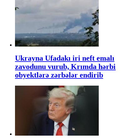
Ukrayna Ufadakı iri neft emalı
zavodunu vurub, Krımda hərbi
obyektlərə zərbələr endirib