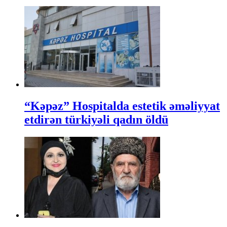
“Kəpəz” Hospitalda estetik əməliyyat
etdirən türkiyəli qadın öldü