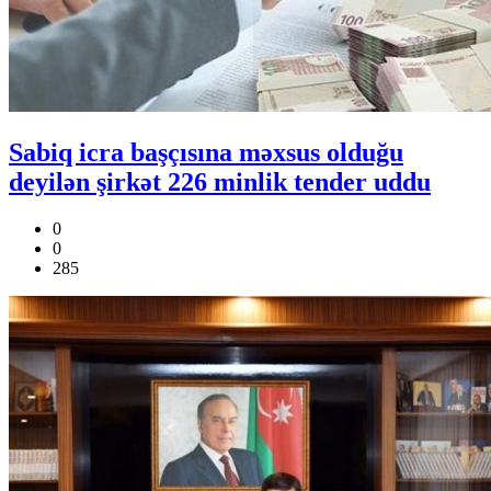
Sabiq icra başçısına məxsus olduğu
deyilən şirkət 226 minlik tender uddu
0
0
285