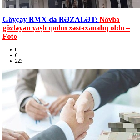
Göyçay RMX-da RƏZALƏT:
Növbə
gözləyən yaşlı qadın xəstəxanalıq oldu –
Foto
0
0
223