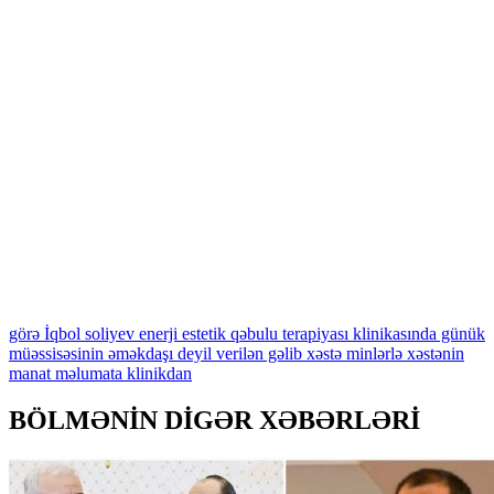
görə
İqbol
soliyev
enerji
estetik
qəbulu
terapiyası
klinikasında
günük
müəssisəsinin
əməkdaşı
deyil
verilən
gəlib
xəstə
minlərlə
xəstənin
manat
məlumata
klinikdan
BÖLMƏNİN DİGƏR XƏBƏRLƏRİ