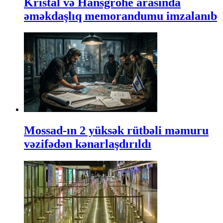
Kristal və Hansgrohe arasında
əməkdaşlıq memorandumu imzalanıb
Mossad-ın 2 yüksək rütbəli məmuru
vəzifədən kənarlaşdırıldı