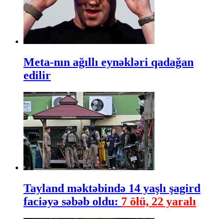
Meta-nın ağıllı eynəkləri qadağan
edilir
Tayland məktəbində 14 yaşlı şagird
faciəyə səbəb oldu:
7 ölü, 22 yaralı