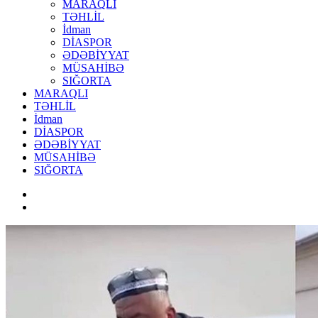
MARAQLI
TƏHLİL
İdman
DİASPOR
ƏDƏBİYYAT
MÜSAHİBƏ
SIĞORTA
MARAQLI
TƏHLİL
İdman
DİASPOR
ƏDƏBİYYAT
MÜSAHİBƏ
SIĞORTA