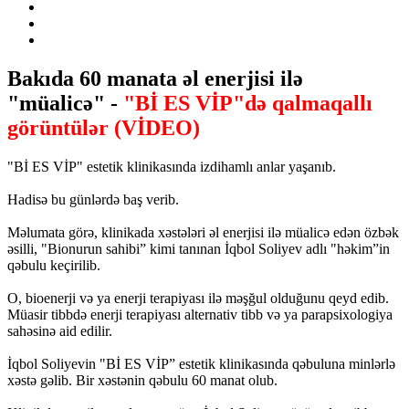
Bakıda 60 manata əl enerjisi ilə
"müalicə" -
"Bİ ES VİP"də qalmaqallı
görüntülər (VİDEO)
"Bİ ES VİP" estetik klinikasında izdihamlı anlar yaşanıb.
Hadisə bu günlərdə baş verib.
Məlumata görə, klinikada xəstələri əl enerjisi ilə müalicə edən özbək
əsilli, "Bionurun sahibi” kimi tanınan İqbol Soliyev adlı "həkim”in
qəbulu keçirilib.
O, bioenerji və ya enerji terapiyası ilə məşğul olduğunu qeyd edib.
Müasir tibbdə enerji terapiyası alternativ tibb və ya parapsixologiya
sahəsinə aid edilir.
İqbol Soliyevin "Bİ ES VİP” estetik klinikasında qəbuluna minlərlə
xəstə gəlib. Bir xəstənin qəbulu 60 manat olub.