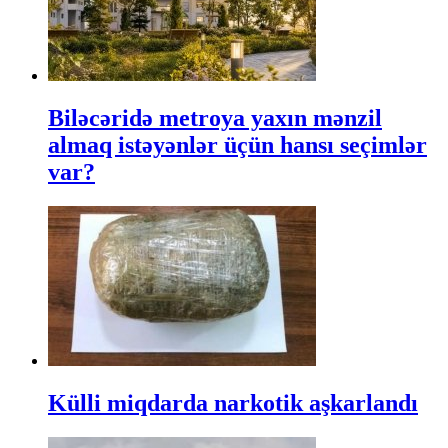
Biləcəridə metroya yaxın mənzil
almaq istəyənlər üçün hansı seçimlər
var?
Külli miqdarda narkotik aşkarlandı