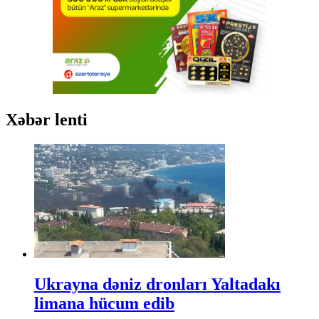
Xəbər lenti
Ukrayna dəniz dronları Yaltadakı
limana hücum edib