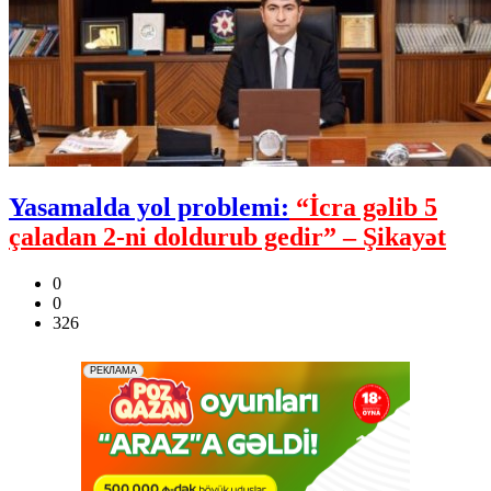
Yasamalda yol problemi:
“İcra gəlib 5
çaladan 2-ni doldurub gedir” – Şikayət
0
0
326