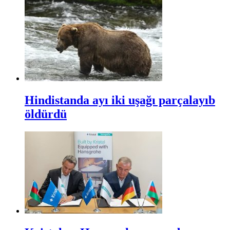
Hindistanda ayı iki uşağı parçalayıb
öldürdü