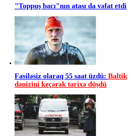
"Toppuş bacı"nın atası da vəfat etdi
Fasiləsiz olaraq 55 saat üzdü:
Baltik
dənizini keçərək tarixə düşdü