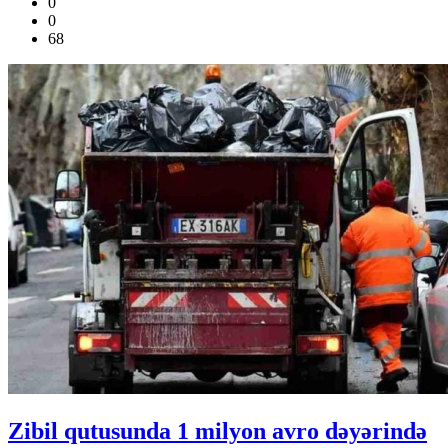
0
0
68
Zibil qutusunda 1 milyon avro dəyərində