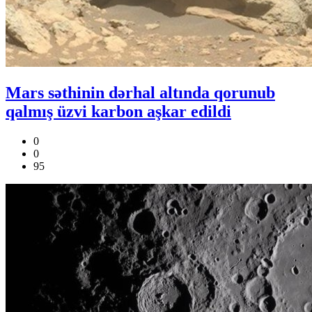
Mars səthinin dərhal altında qorunub
qalmış üzvi karbon aşkar edildi
0
0
95