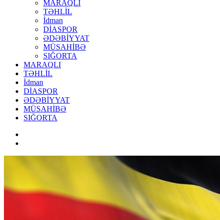
MARAQLI
TƏHLİL
İdman
DİASPOR
ƏDƏBİYYAT
MÜSAHİBƏ
SIĞORTA
MARAQLI
TƏHLİL
İdman
DİASPOR
ƏDƏBİYYAT
MÜSAHİBƏ
SIĞORTA