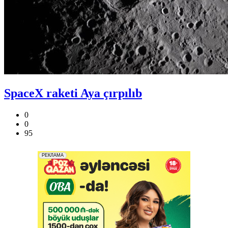
SpaceX raketi Aya çırpılıb
0
0
95