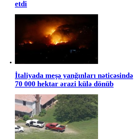
etdi
İtaliyada meşə yanğınları nəticəsində
70 000 hektar ərazi külə dönüb