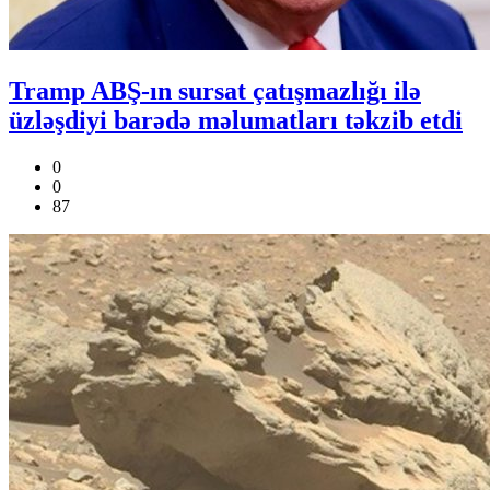
Tramp ABŞ-ın sursat çatışmazlığı ilə
üzləşdiyi barədə məlumatları təkzib etdi
0
0
87