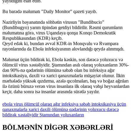
yayıldığını elan edib.
Bu barədə məlumatı "Daily Monitor” qəzeti yayıb.
Nazirliyin bəyanatında söhbətin virusun "Bundibucio”
(Bundibugyo) yarım tipindən getdiyi bildirilir. Rəsmi qurumların
məlumatına görə, virus Uqandaya qonşu Konqo Demokratik
Respublikasından (KDR) keçib.
Qeyd edək ki, bundan əvvəl KDR-in Monqvalu və Rvampara
rayonlarında da Ebola infeksiyasının alovlandığı qeydə alınmışdı.
Məlumat üçün bildirək ki, Ebola kəskin, son dərəcə yoluxucu və
ölümcül virus xəstəliyidir. Ştamından asılı olaraq yoluxanların 30%-
dən 90%-nə qədərinin ölümünə səbəb olan bu infeksiya ağır
intoksikasiya, daxili və xarici qanaxmalarla müşayiət olunur. İlkin
mərhələdə yüksək qızdırma, əzələ qıcolmaları, baş və boğaz ağrıları
ilə özünü büruzə verən virus insanlara ilk olaraq vəhşi heyvanlardan
keçir, daha sonra isə insanlar arasında sürətlə yayılır.
ebola
virus
ölümcül
olaraq
ağır
infeksiya
səbəb
intoksikasiya
üçün
qanaxmalarla
xarici
daxili
ölümünə
qədərinin
yoluxucu
dərəcə
bildirək
xəstəliyidir
Ştamından
yoluxanların
BÖLMƏNİN DİGƏR XƏBƏRLƏRİ