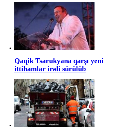
Qaqik Tsarukyana qarşı yeni
ittihamlar irəli sürülüb