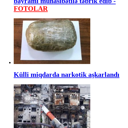
bayramı münasibətilə təbrik edib -
FOTOLAR
Külli miqdarda narkotik aşkarlandı