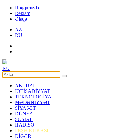
Haqqımızda
Reklam
Əlaqə
AZ
RU
RU
AKTUAL
İQTİSADİYYAT
TEXNOLOGİYA
MƏDƏNİYYƏT
SİYASƏT
DÜNYA
SOSİAL
HADİSƏ
PEŞƏ ETİKASI
DİGƏR