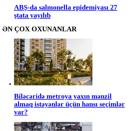
ABŞ-da salmonella epidemiyası 27
ştata yayılıb
ƏN ÇOX OXUNANLAR
Biləcəridə metroya yaxın mənzil
almaq istəyənlər üçün hansı seçimlər
var?