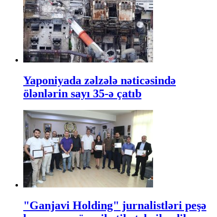
Yaponiyada zəlzələ nəticəsində
ölənlərin sayı 35-ə çatıb
"Ganjavi Holding" jurnalistləri peşə