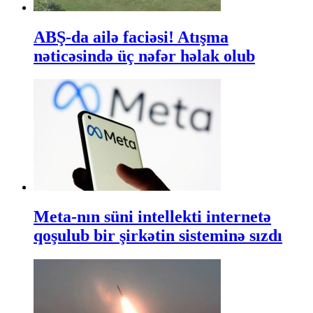
ABŞ-da ailə faciəsi! Atışma
nəticəsində üç nəfər həlak olub
Meta-nın süni intellekti internetə
qoşulub bir şirkətin sisteminə sızdı