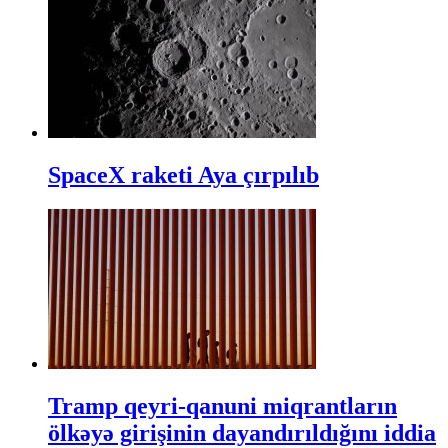
SpaceX raketi Aya çırpılıb
Tramp qeyri-qanuni miqrantların
ölkəyə girişinin dayandırıldığını iddia