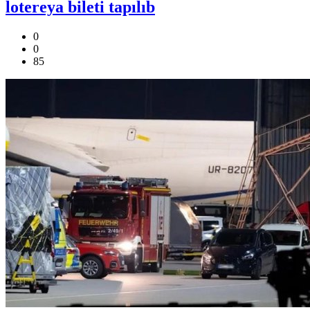
lotereya bileti tapılıb
0
0
85