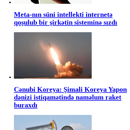
Meta-nın süni intellekti internetə
qoşulub bir şirkətin sisteminə sızdı
Cənubi Koreya: Şimali Koreya Yapon
dənizi istiqamətində naməlum raket
buraxdı