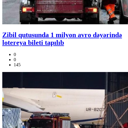
Zibil qutusunda 1 milyon avro dəyərində
lotereya bileti tapılıb
0
0
145