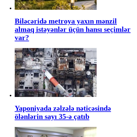
Biləcəridə metroya yaxın mənzil
almaq istəyənlər üçün hansı seçimlər
var?
Yaponiyada zəlzələ nəticəsində
ölənlərin sayı 35-ə çatıb