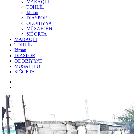
MARAQLI
TƏHLİL
İdman
DİASPOR
ƏDƏBİYYAT
MÜSAHİBƏ
SIĞORTA
MARAQLI
TƏHLİL
İdman
DİASPOR
ƏDƏBİYYAT
MÜSAHİBƏ
SIĞORTA