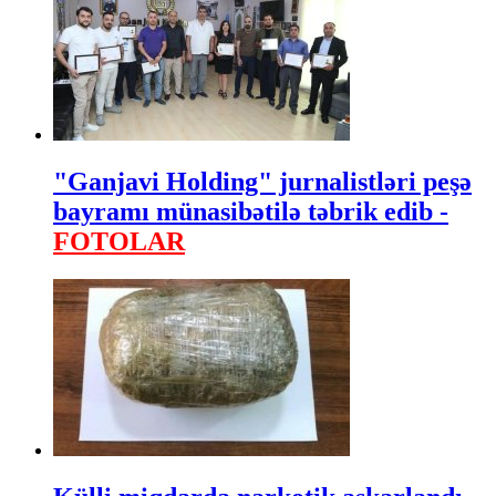
"Ganjavi Holding" jurnalistləri peşə
bayramı münasibətilə təbrik edib -
FOTOLAR