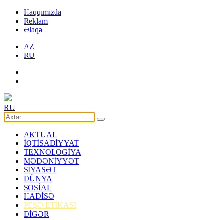
Haqqımızda
Reklam
Əlaqə
AZ
RU
RU
AKTUAL
İQTİSADİYYAT
TEXNOLOGİYA
MƏDƏNİYYƏT
SİYASƏT
DÜNYA
SOSİAL
HADİSƏ
PEŞƏ ETİKASI
DİGƏR