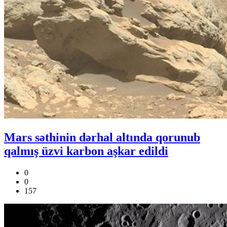
Mars səthinin dərhal altında qorunub
qalmış üzvi karbon aşkar edildi
0
0
157