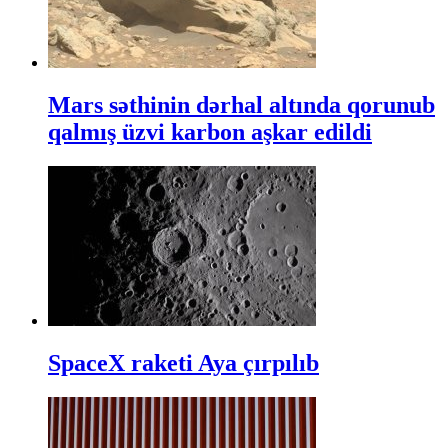
Mars səthinin dərhal altında qorunub
qalmış üzvi karbon aşkar edildi
SpaceX raketi Aya çırpılıb