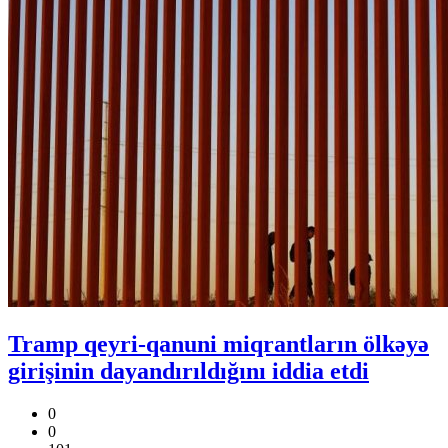
Tramp qeyri-qanuni miqrantların ölkəyə
girişinin dayandırıldığını iddia etdi
0
0