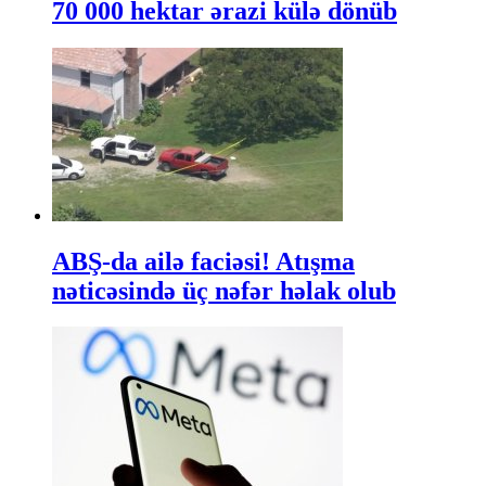
70 000 hektar ərazi külə dönüb
ABŞ-da ailə faciəsi! Atışma
nəticəsində üç nəfər həlak olub