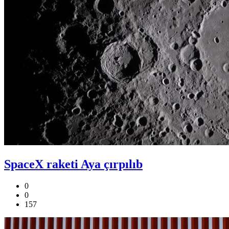
SpaceX raketi Aya çırpılıb
0
0
157