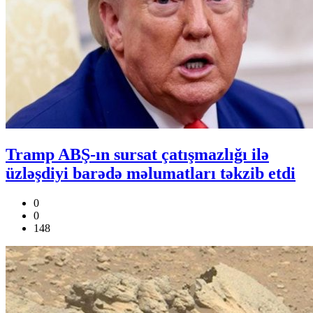
Tramp ABŞ-ın sursat çatışmazlığı ilə
üzləşdiyi barədə məlumatları təkzib etdi
0
0
148