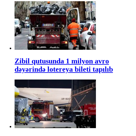
Zibil qutusunda 1 milyon avro
dəyərində lotereya bileti tapılıb