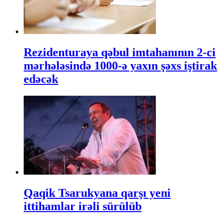
Rezidenturaya qəbul imtahanının 2-ci
mərhələsində 1000-ə yaxın şəxs iştirak
edəcək
Qaqik Tsarukyana qarşı yeni
ittihamlar irəli sürülüb