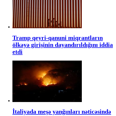
Tramp qeyri-qanuni miqrantların
ölkəyə girişinin dayandırıldığını iddia
etdi
İtaliyada meşə yanğınları nəticəsində