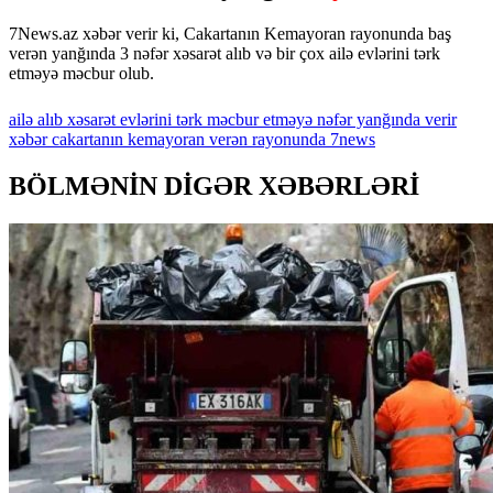
7News.az xəbər verir ki, Cakartanın Kemayoran rayonunda baş
verən yanğında 3 nəfər xəsarət alıb və bir çox ailə evlərini tərk
etməyə məcbur olub.
ailə
alıb
xəsarət
evlərini
tərk
məcbur
etməyə
nəfər
yanğında
verir
xəbər
cakartanın
kemayoran
verən
rayonunda
7news
BÖLMƏNİN DİGƏR XƏBƏRLƏRİ