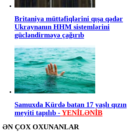
Britaniya müttəfiqlərini qışa qədər
Ukraynanın HHM sistemlərini
gücləndirməyə çağırıb
Samuxda Kürdə batan 17 yaşlı qızın
meyiti tapılıb -
YENİLƏNİB
ƏN ÇOX OXUNANLAR