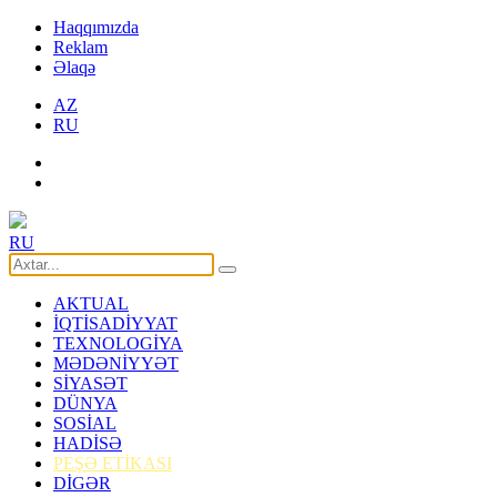
Haqqımızda
Reklam
Əlaqə
AZ
RU
RU
AKTUAL
İQTİSADİYYAT
TEXNOLOGİYA
MƏDƏNİYYƏT
SİYASƏT
DÜNYA
SOSİAL
HADİSƏ
PEŞƏ ETİKASI
DİGƏR