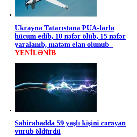
Ukrayna Tatarıstana PUA-larla
hücum edib, 10 nəfər ölüb, 15 nəfər
yaralanıb, matəm elan olunub -
YENİLƏNİB
Sabirabadda 59 yaşlı kişini cərəyan
vurub öldürdü