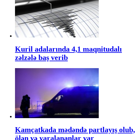
Kuril adalarında 4,1 maqnitudalı
zəlzələ baş verib
Kamçatkada mədəndə partlayış olub,
ölən və yaralananlar var