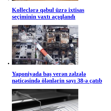
Kolleclərə qəbul üzrə ixtisas
seçiminin vaxtı açıqlandı
Yaponiyada baş verən zəlzələ
nəticəsində ölənlərin sayı 38-ə çatıb