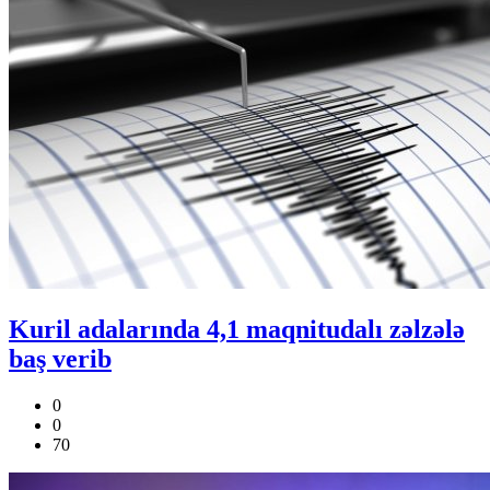
Kuril adalarında 4,1 maqnitudalı zəlzələ
baş verib
0
0
70