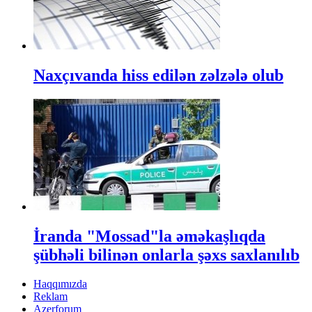
Naxçıvanda hiss edilən zəlzələ olub
İranda "Mossad"la əməkaşlıqda
şübhəli bilinən onlarla şəxs saxlanılıb
Haqqımızda
Reklam
Azerforum