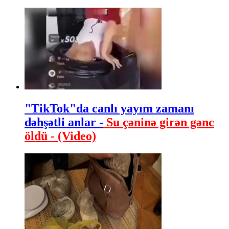
"TikTok"da canlı yayım zamanı
dəhşətli anlar -
Su çəninə girən gənc
öldü - (Video)