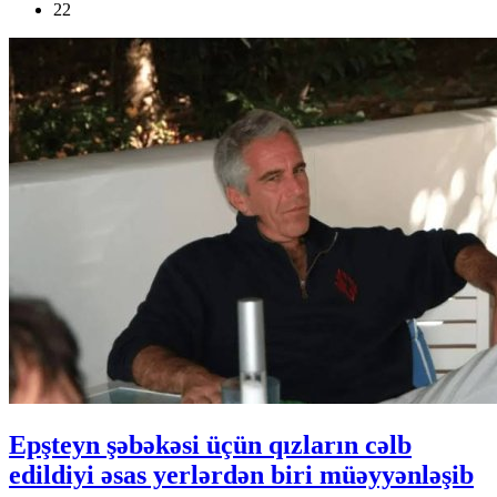
22
Epşteyn şəbəkəsi üçün qızların cəlb
edildiyi əsas yerlərdən biri müəyyənləşib