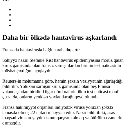
Daha bir ölkədə hantavirus aşkarlandı
Fransada hantavirusla bağlı narahatlıq artır.
Səhiyyə naziri Stefanie Rist hantavirus epidemiyasına məruz qalan
kruiz gəmisində olan fransız sərnişinlərdən birinin test nəticəsinin
müsbət çıxdığını açıqlayıb.
Reuters-in məlumatına görə, həmin şəxsin vəziyyətinin ağırlaşdığı
bildirilib. Yoluxan sərnişin kruiz gəmisində olan beş Fransa
vətəndaşından biridir. Digər dörd nəfərin ilkin test nəticəsi mənfi
çıxsa da, onların yenidən yoxlanılacağı qeyd olunub.
Fransa hakimiyyət orqanları indiyədək virusa yoluxan şəxslə
təmasda olmuş 22 nəfəri müəyyən edib. Nazir bildirib ki, əsas
məqsəd virusun yayılmasının qarşısını almaq və ötürülmə zəncirini
qırmaqdır.