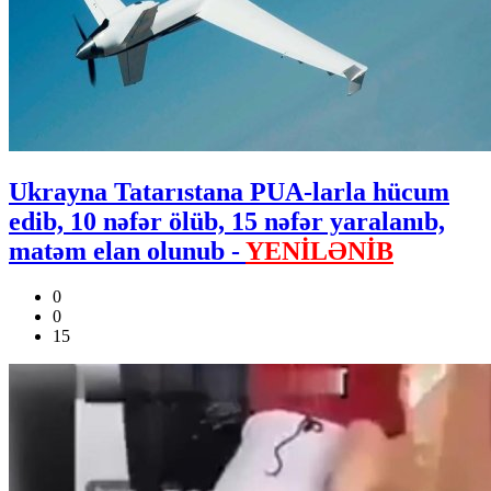
Ukrayna Tatarıstana PUA-larla hücum
edib, 10 nəfər ölüb, 15 nəfər yaralanıb,
matəm elan olunub -
YENİLƏNİB
0
0
15