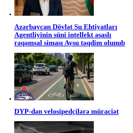
Azərbaycan Dövlət Su Ehtiyatları
Agentliyinin süni intellekt əsaslı
rəqəmsal siması Aysu təqdim olunub
DYP-dən velosipedçilərə müraciət