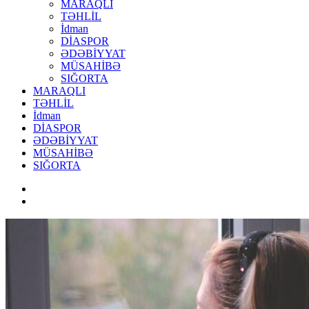
MARAQLI
TƏHLİL
İdman
DİASPOR
ƏDƏBİYYAT
MÜSAHİBƏ
SIĞORTA
MARAQLI
TƏHLİL
İdman
DİASPOR
ƏDƏBİYYAT
MÜSAHİBƏ
SIĞORTA