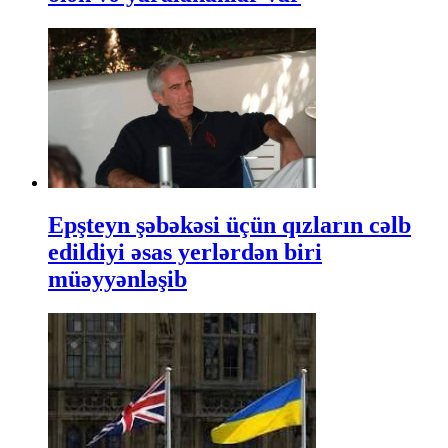
Epşteyn şəbəkəsi üçün qızların cəlb
edildiyi əsas yerlərdən biri
müəyyənləşib