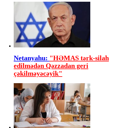
Netanyahu:
"HƏMAS tərk-silah
edilmədən Qəzzadan geri
çəkilməyəcəyik"