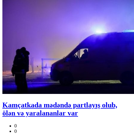
Kamçatkada mədəndə partlayış olub,
ölən və yaralananlar var
0
0