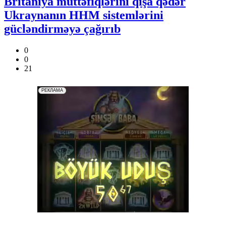
Britaniya müttəfiqlərini qışa qədər
Ukraynanın HHM sistemlərini
gücləndirməyə çağırıb
0
0
21