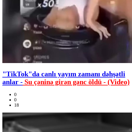
"TikTok"da canlı yayım zamanı dəhşətli
anlar -
Su çəninə girən gənc öldü - (Video)
0
0
18