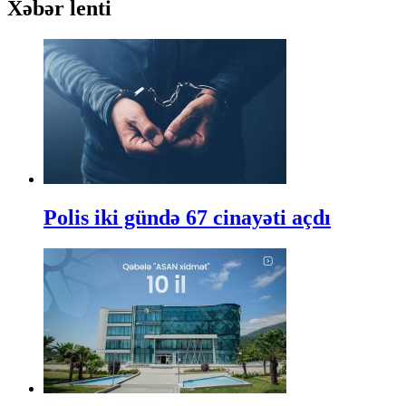
Xəbər lenti
Polis iki gündə 67 cinayəti açdı