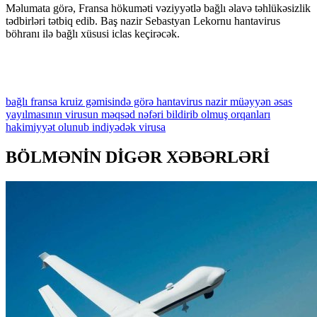
Məlumata görə, Fransa hökuməti vəziyyətlə bağlı əlavə təhlükəsizlik
tədbirləri tətbiq edib. Baş nazir Sebastyan Lekornu hantavirus
böhranı ilə bağlı xüsusi iclas keçirəcək.
bağlı
fransa
kruiz
gəmisində
görə
hantavirus
nazir
müəyyən
əsas
yayılmasının
virusun
məqsəd
nəfəri
bildirib
olmuş
orqanları
hakimiyyət
olunub
indiyədək
virusa
BÖLMƏNİN DİGƏR XƏBƏRLƏRİ