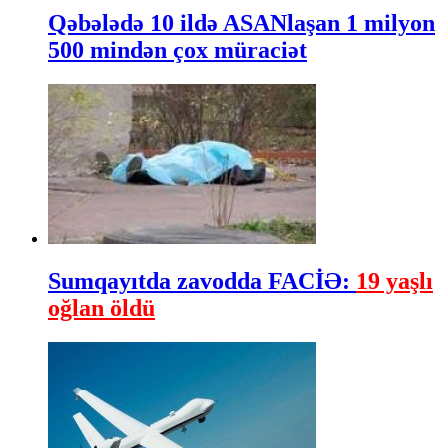
Qəbələdə 10 ildə ASANlaşan 1 milyon
500 mindən çox müraciət
Sumqayıtda zavodda FACİƏ:
19 yaşlı
oğlan öldü