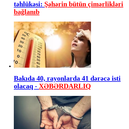
təhlükəsi:
Şəhərin bütün çimərlikləri
bağlanıb
Bakıda 40, rayonlarda 41 dərəcə isti
olacaq -
XƏBƏRDARLIQ