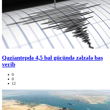
Qaziantepdə 4,5 bal gücündə zəlzələ baş
verib
0
0
12