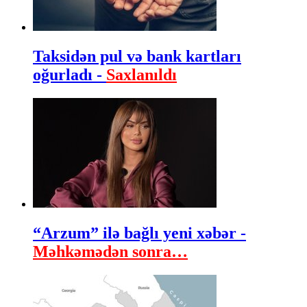
Taksidən pul və bank kartları
oğurladı -
Saxlanıldı
“Arzum” ilə bağlı yeni xəbər -
Məhkəmədən sonra…