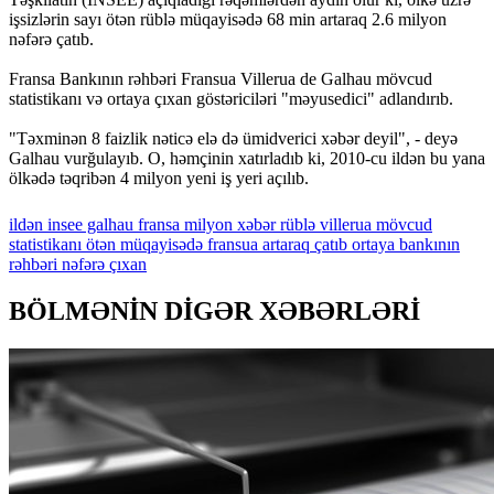
işsizlərin sayı ötən rüblə müqayisədə 68 min artaraq 2.6 milyon
nəfərə çatıb.
Fransa Bankının rəhbəri Fransua Villerua de Galhau mövcud
statistikanı və ortaya çıxan göstəriciləri "məyusedici" adlandırıb.
"Təxminən 8 faizlik nəticə elə də ümidverici xəbər deyil", - deyə
Galhau vurğulayıb. O, həmçinin xatırladıb ki, 2010-cu ildən bu yana
ölkədə təqribən 4 milyon yeni iş yeri açılıb.
ildən
insee
galhau
fransa
milyon
xəbər
rüblə
villerua
mövcud
statistikanı
ötən
müqayisədə
fransua
artaraq
çatıb
ortaya
bankının
rəhbəri
nəfərə
çıxan
BÖLMƏNİN DİGƏR XƏBƏRLƏRİ