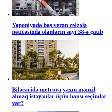
Yaponiyada baş verən zəlzələ
nəticəsində ölənlərin sayı 38-ə çatıb
Biləcəridə metroya yaxın mənzil
almaq istəyənlər üçün hansı seçimlər
var?