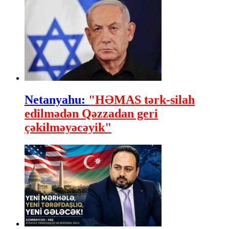
Netanyahu:
"HƏMAS tərk-silah
edilmədən Qəzzadan geri
çəkilməyəcəyik"