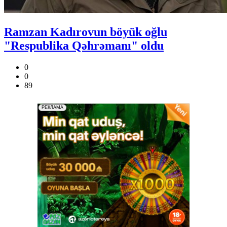
Ramzan Kadırovun böyük oğlu
"Respublika Qəhrəmanı" oldu
0
0
89