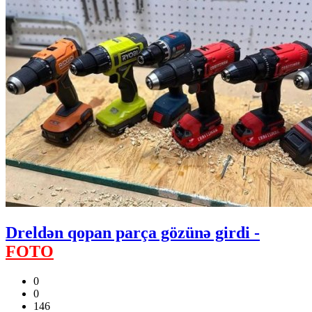
Dreldən qopan parça gözünə girdi -
FOTO
0
0
146