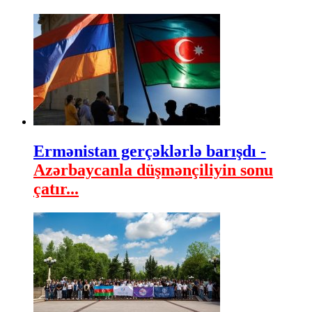
Ermənistan gerçəklərlə barışdı -
Azərbaycanla düşmənçiliyin sonu
çatır...