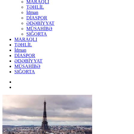
MARAQLI
TƏHLİL
İdman
DİASPOR
ƏDƏBİYYAT
MÜSAHİBƏ
SIĞORTA
MARAQLI
TƏHLİL
İdman
DİASPOR
ƏDƏBİYYAT
MÜSAHİBƏ
SIĞORTA