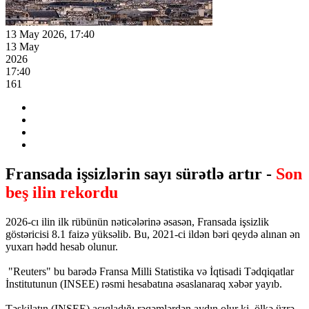
13 May 2026, 17:40
13 May
2026
17:40
161
Fransada işsizlərin sayı sürətlə artır -
Son
beş ilin rekordu
2026-cı ilin ilk rübünün nəticələrinə əsasən, Fransada işsizlik
göstəricisi 8.1 faizə yüksəlib. Bu, 2021-ci ildən bəri qeydə alınan ən
yuxarı hədd hesab olunur.
"Reuters" bu barədə Fransa Milli Statistika və İqtisadi Tədqiqatlar
İnstitutunun (INSEE) rəsmi hesabatına əsaslanaraq xəbər yayıb.
Təşkilatın (INSEE) açıqladığı rəqəmlərdən aydın olur ki, ölkə üzrə