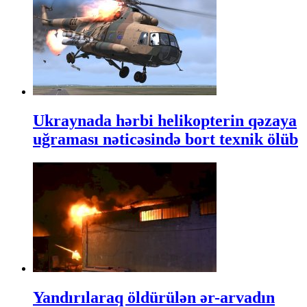
Ukraynada hərbi helikopterin qəzaya
uğraması nəticəsində bort texnik ölüb
Yandırılaraq öldürülən ər-arvadın