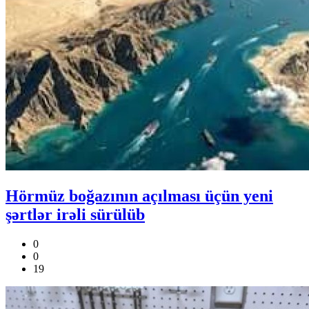
Hörmüz boğazının açılması üçün yeni
şərtlər irəli sürülüb
0
0
19