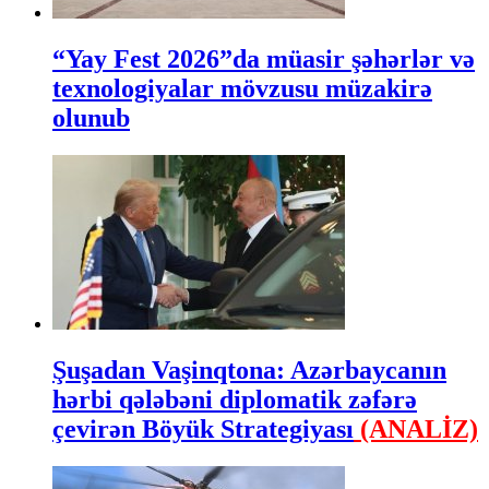
“Yay Fest 2026”da müasir şəhərlər və
texnologiyalar mövzusu müzakirə
olunub
Şuşadan Vaşinqtona: Azərbaycanın
hərbi qələbəni diplomatik zəfərə
çevirən Böyük Strategiyası
(ANALİZ)