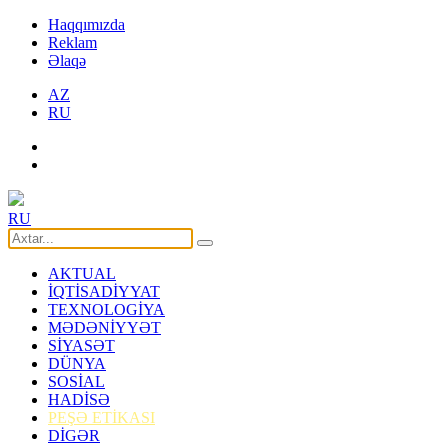
Haqqımızda
Reklam
Əlaqə
AZ
RU
RU
AKTUAL
İQTİSADİYYAT
TEXNOLOGİYA
MƏDƏNİYYƏT
SİYASƏT
DÜNYA
SOSİAL
HADİSƏ
PEŞƏ ETİKASI
DİGƏR