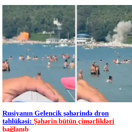
Rusiyanın Gelencik şəhərində dron
təhlükəsi:
Şəhərin bütün çimərlikləri
bağlanıb