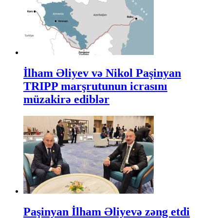
İlham Əliyev və Nikol Paşinyan
TRIPP marşrutunun icrasını
müzakirə ediblər
Paşinyan İlham Əliyevə zəng etdi