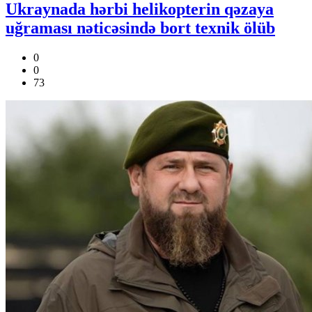
Ukraynada hərbi helikopterin qəzaya
uğraması nəticəsində bort texnik ölüb
0
0
73