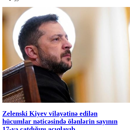
Zelenski Kiyev vilayətinə edilən
hücumlar nəticəsində ölənlərin sayının
17-yə çatdığını açıqlayıb