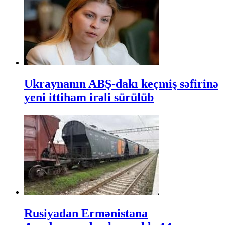
Ukraynanın ABŞ-dakı keçmiş səfirinə
yeni ittiham irəli sürülüb
Rusiyadan Ermənistana