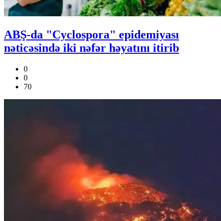
ABŞ-da "Cyclospora" epidemiyası
nəticəsində iki nəfər həyatını itirib
0
0
70