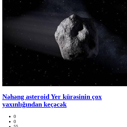
Nəhəng asteroid Yer kürəsinin çox
yaxınlığından keçəcək
0
0
55