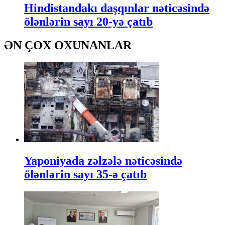
Hindistandakı daşqınlar nəticəsində
ölənlərin sayı 20-yə çatıb
ƏN ÇOX OXUNANLAR
Yaponiyada zəlzələ nəticəsində
ölənlərin sayı 35-ə çatıb