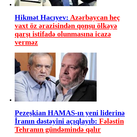
Hikmət Hacıyev:
Azərbaycan heç
vaxt öz ərazisindən qonşu ölkəyə
qarşı istifadə olunmasına icazə
verməz
Pezeşkian HAMAS-ın yeni liderinə
İranın dəstəyini açıqlayıb:
Fələstin
Tehranın gündəmində qalır