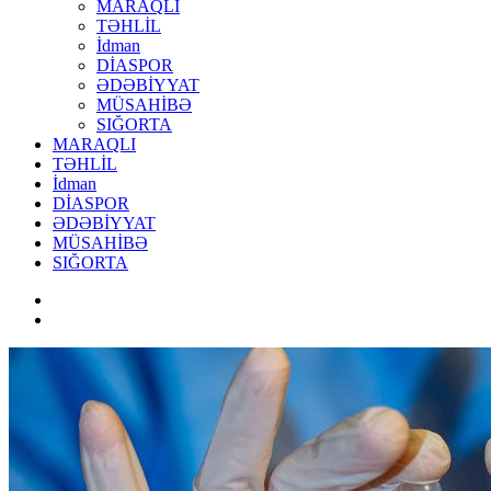
MARAQLI
TƏHLİL
İdman
DİASPOR
ƏDƏBİYYAT
MÜSAHİBƏ
SIĞORTA
MARAQLI
TƏHLİL
İdman
DİASPOR
ƏDƏBİYYAT
MÜSAHİBƏ
SIĞORTA