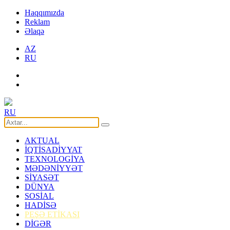
Haqqımızda
Reklam
Əlaqə
AZ
RU
RU
AKTUAL
İQTİSADİYYAT
TEXNOLOGİYA
MƏDƏNİYYƏT
SİYASƏT
DÜNYA
SOSİAL
HADİSƏ
PEŞƏ ETİKASI
DİGƏR