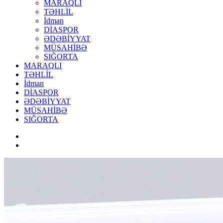
MARAQLI
TƏHLİL
İdman
DİASPOR
ƏDƏBİYYAT
MÜSAHİBƏ
SIĞORTA
MARAQLI
TƏHLİL
İdman
DİASPOR
ƏDƏBİYYAT
MÜSAHİBƏ
SIĞORTA