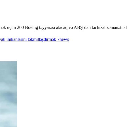
rmək üçün 200 Boeing təyyarəsi alacaq və ABŞ-dan təchizat zəmanəti al
atı
imkanlarını
təkmilləşdirmək
7news