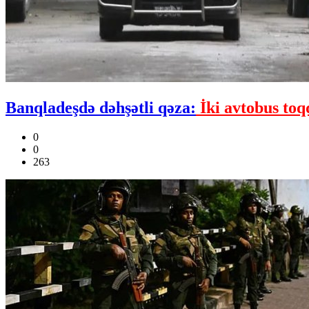
Banqladeşdə dəhşətli qəza:
İki avtobus toq
0
0
263