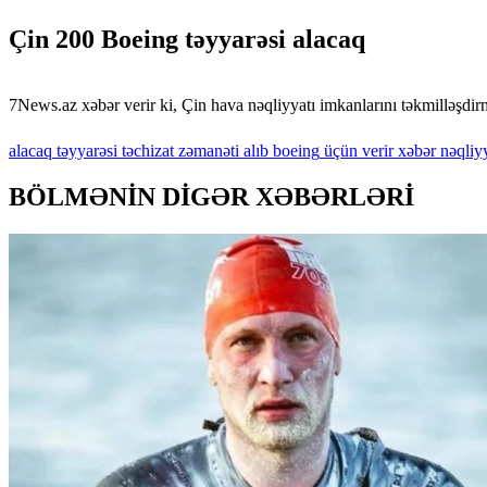
Çin 200 Boeing təyyarəsi alacaq
7News.az xəbər verir ki, Çin hava nəqliyyatı imkanlarını təkmilləşdi
alacaq
təyyarəsi
təchizat
zəmanəti
alıb
boeing
üçün
verir
xəbər
nəqliyy
BÖLMƏNİN DİGƏR XƏBƏRLƏRİ