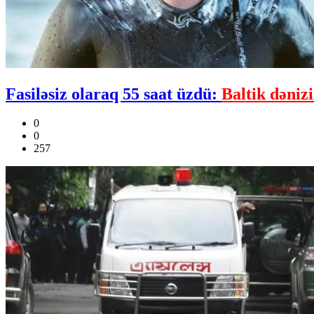
Fasiləsiz olaraq 55 saat üzdü:
Baltik dəniz
0
0
257