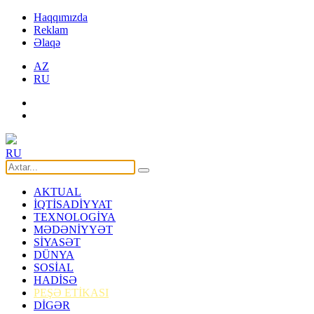
Haqqımızda
Reklam
Əlaqə
AZ
RU
RU
AKTUAL
İQTİSADİYYAT
TEXNOLOGİYA
MƏDƏNİYYƏT
SİYASƏT
DÜNYA
SOSİAL
HADİSƏ
PEŞƏ ETİKASI
DİGƏR