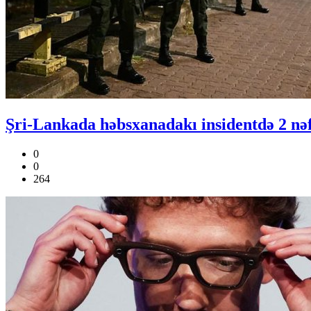
Şri-Lankada həbsxanadakı insidentdə 2 nəf
0
0
264