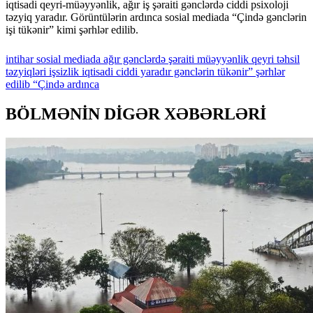
iqtisadi qeyri-müəyyənlik, ağır iş şəraiti gənclərdə ciddi psixoloji
təzyiq yaradır. Görüntülərin ardınca sosial mediada “Çində gənclərin
işi tükənir” kimi şərhlər edilib.
intihar
sosial
mediada
ağır
gənclərdə
şəraiti
müəyyənlik
qeyri
təhsil
təzyiqləri
işsizlik
iqtisadi
ciddi
yaradır
gənclərin
tükənir”
şərhlər
edilib
“Çində
ardınca
BÖLMƏNİN DİGƏR XƏBƏRLƏRİ