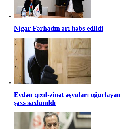
Nigar Fərhadın əri həbs edildi
Evdən qızıl-zinət əşyaları oğurlayan
şəxs saxlanıldı