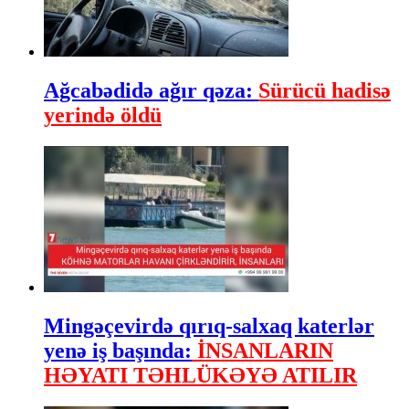
Ağcabədidə ağır qəza:
Sürücü hadisə
yerində öldü
Mingəçevirdə qırıq-salxaq katerlər
yenə iş başında:
İNSANLARIN
HƏYATI TƏHLÜKƏYƏ ATILIR