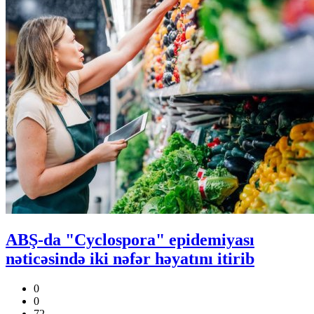
ABŞ-da "Cyclospora" epidemiyası
nəticəsində iki nəfər həyatını itirib
0
0
72