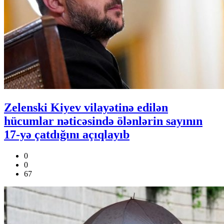
Zelenski Kiyev vilayətinə edilən
hücumlar nəticəsində ölənlərin sayının
17-yə çatdığını açıqlayıb
0
0
67