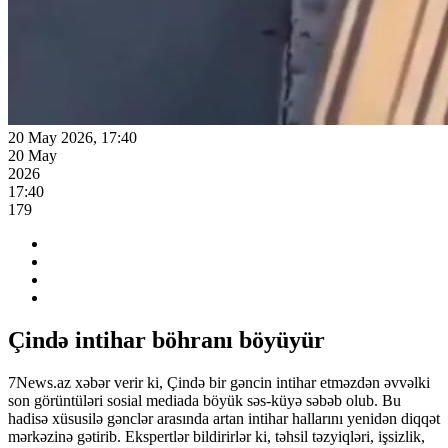
20 May 2026, 17:40
20 May
2026
17:40
179
Çində intihar böhranı böyüyür
7News.az xəbər verir ki, Çində bir gəncin intihar etməzdən əvvəlki
son görüntüləri sosial mediada böyük səs-küyə səbəb olub. Bu
hadisə xüsusilə gənclər arasında artan intihar hallarını yenidən diqqət
mərkəzinə gətirib. Ekspertlər bildirirlər ki, təhsil təzyiqləri, işsizlik,