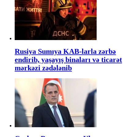
Rusiya Sumıya KAB-larla zərbə
endirib, yaşayış binaları və ticarət
mərkəzi zədələnib