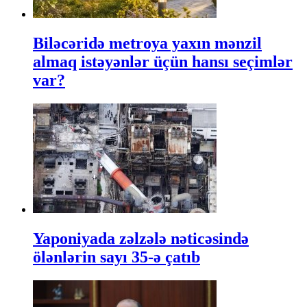
Biləcəridə metroya yaxın mənzil
almaq istəyənlər üçün hansı seçimlər
var?
Yaponiyada zəlzələ nəticəsində
ölənlərin sayı 35-ə çatıb