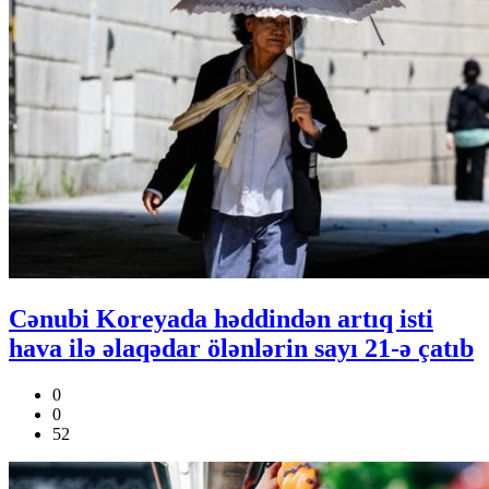
Cənubi Koreyada həddindən artıq isti
hava ilə əlaqədar ölənlərin sayı 21-ə çatıb
0
0
52