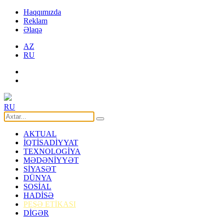
Haqqımızda
Reklam
Əlaqə
AZ
RU
RU
AKTUAL
İQTİSADİYYAT
TEXNOLOGİYA
MƏDƏNİYYƏT
SİYASƏT
DÜNYA
SOSİAL
HADİSƏ
PEŞƏ ETİKASI
DİGƏR