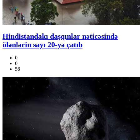
Hindistandakı daşqınlar nəticəsində
ölənlərin sayı 20-yə çatıb
0
0
56