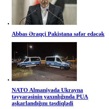
Abbas Əraqçi Pakistana səfər edəcək
NATO Almaniyada Ukrayna
təyyarəsinin yaxınlığında PUA
aşkarlandığını təsdiqlədi