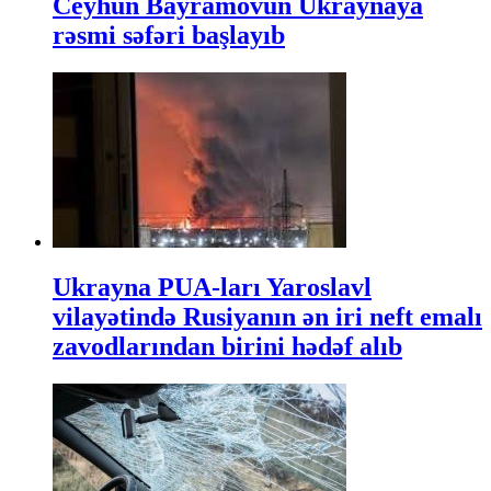
Ceyhun Bayramovun Ukraynaya
rəsmi səfəri başlayıb
Ukrayna PUA-ları Yaroslavl
vilayətində Rusiyanın ən iri neft emalı
zavodlarından birini hədəf alıb