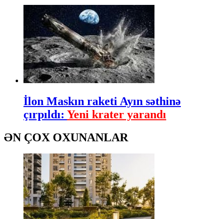
İlon Maskın raketi Ayın səthinə
çırpıldı:
Yeni krater yarandı
ƏN ÇOX OXUNANLAR