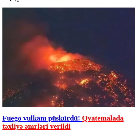
Fuego vulkanı püskürdü!
Qvatemalada
təxliyə əmrləri verildi