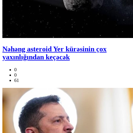
Nəhəng asteroid Yer kürəsinin çox
yaxınlığından keçəcək
0
0
61