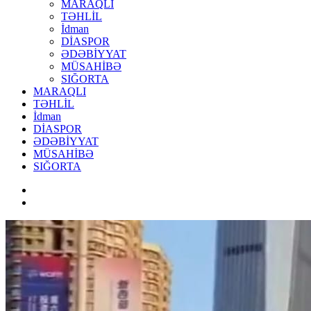
MARAQLI
TƏHLİL
İdman
DİASPOR
ƏDƏBİYYAT
MÜSAHİBƏ
SIĞORTA
MARAQLI
TƏHLİL
İdman
DİASPOR
ƏDƏBİYYAT
MÜSAHİBƏ
SIĞORTA