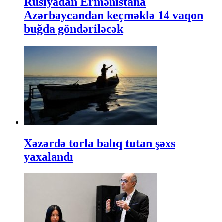
Rusiyadan Ermənistana
Azərbaycandan keçməklə 14 vaqon
buğda göndəriləcək
Xəzərdə torla balıq tutan şəxs
yaxalandı