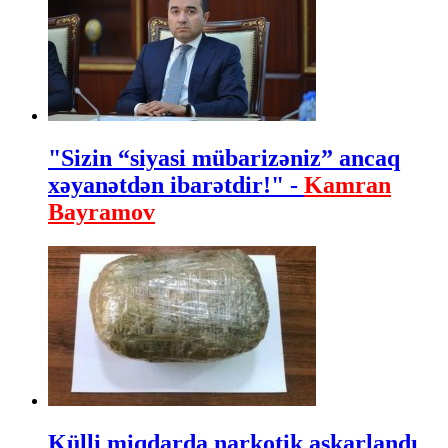
"Sizin “siyasi mübarizəniz” ancaq
xəyanətdən ibarətdir!" -
Kamran
Bayramov
Külli miqdarda narkotik aşkarlandı