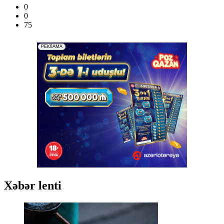
0
0
75
Xəbər lenti