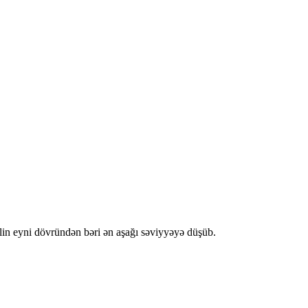
ilin eyni dövründən bəri ən aşağı səviyyəyə düşüb.