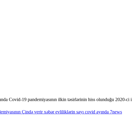
ayında Covid-19 pandemiyasının ilkin təsirlərinin hiss olunduğu 2020-ci 
emiyasının
Çində
verir
xəbər
evliliklərin
sayı
covid
ayında
7news