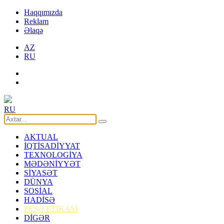
Haqqımızda
Reklam
Əlaqə
AZ
RU
RU
AKTUAL
İQTİSADİYYAT
TEXNOLOGİYA
MƏDƏNİYYƏT
SİYASƏT
DÜNYA
SOSİAL
HADİSƏ
PEŞƏ ETİKASI
DİGƏR