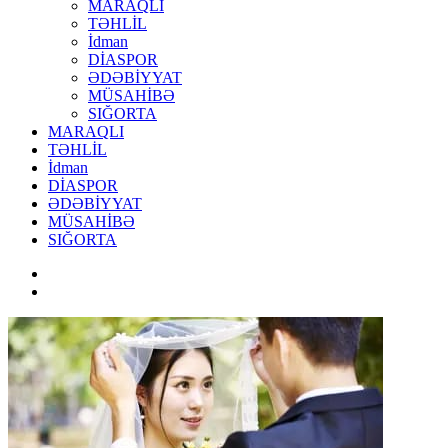
MARAQLI
TƏHLİL
İdman
DİASPOR
ƏDƏBİYYAT
MÜSAHİBƏ
SIĞORTA
MARAQLI
TƏHLİL
İdman
DİASPOR
ƏDƏBİYYAT
MÜSAHİBƏ
SIĞORTA