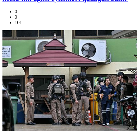
0
0
101