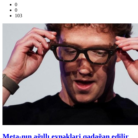
0
0
103
Meta-nın ağıllı eynəkləri qadağan edilir