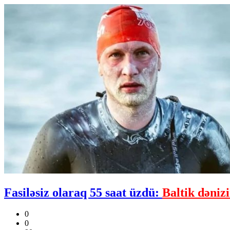
Fasiləsiz olaraq 55 saat üzdü:
Baltik dəniz
0
0