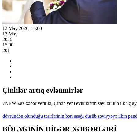
12 May 2026, 15:00
12 May
2026
15:00
201
Çinlilər artıq evlənmirlər
7NEWS.az xəbər verir ki, Çində yeni evliliklərin sayı bu ilin ilk üç 
dövründən
olunduğu
təsirlərinin
bəri
aşağı
düşüb
səviyyəyə
ilkin
pand
BÖLMƏNİN DİGƏR XƏBƏRLƏRİ