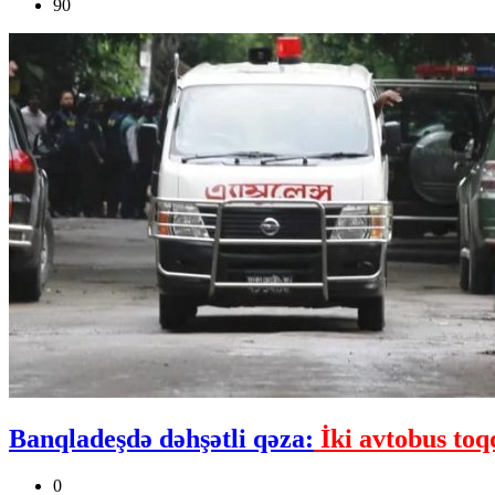
90
Banqladeşdə dəhşətli qəza:
İki avtobus toq
0