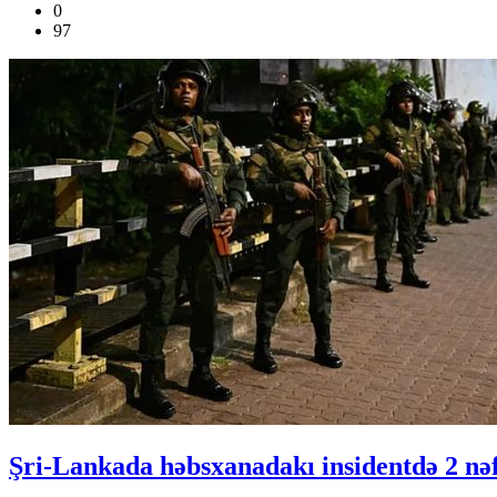
0
97
Şri-Lankada həbsxanadakı insidentdə 2 nəf