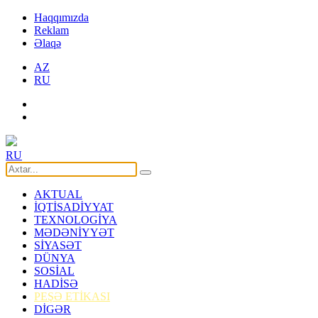
Haqqımızda
Reklam
Əlaqə
AZ
RU
RU
AKTUAL
İQTİSADİYYAT
TEXNOLOGİYA
MƏDƏNİYYƏT
SİYASƏT
DÜNYA
SOSİAL
HADİSƏ
PEŞƏ ETİKASI
DİGƏR