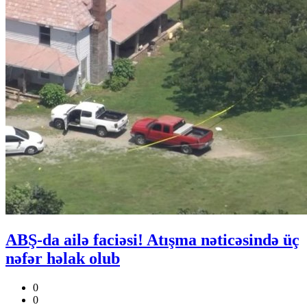
ABŞ-da ailə faciəsi! Atışma nəticəsində üç
nəfər həlak olub
0
0