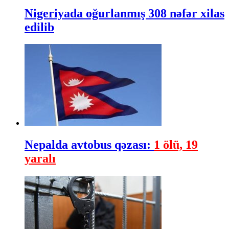
Nigeriyada oğurlanmış 308 nəfər xilas
edilib
Nepalda avtobus qəzası:
1 ölü, 19
yaralı