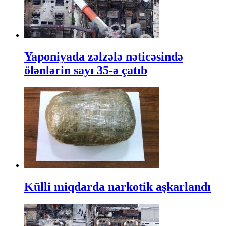
Yaponiyada zəlzələ nəticəsində
ölənlərin sayı 35-ə çatıb
Külli miqdarda narkotik aşkarlandı