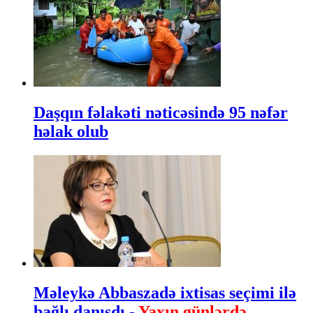
Daşqın fəlakəti nəticəsində 95 nəfər
həlak olub
Məleykə Abbaszadə ixtisas seçimi ilə
bağlı danışdı -
Yaxın günlərdə...