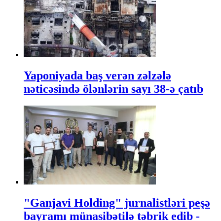
Yaponiyada baş verən zəlzələ
nəticəsində ölənlərin sayı 38-ə çatıb
"Ganjavi Holding" jurnalistləri peşə
bayramı münasibətilə təbrik edib -