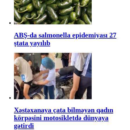
ABŞ-da salmonella epidemiyası 27
ştata yayılıb
Xəstəxanaya çata bilməyən qadın
körpəsini motosikletdə dünyaya
gətirdi