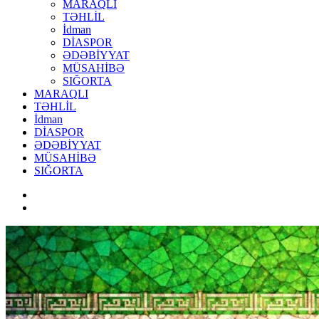
MARAQLI
TƏHLİL
İdman
DİASPOR
ƏDƏBİYYAT
MÜSAHİBƏ
SIĞORTA
MARAQLI
TƏHLİL
İdman
DİASPOR
ƏDƏBİYYAT
MÜSAHİBƏ
SIĞORTA