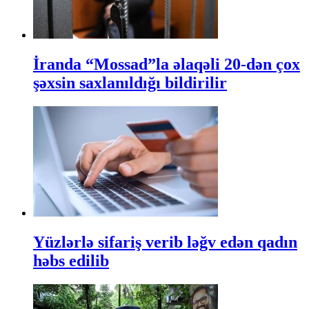
İranda “Mossad”la əlaqəli 20-dən çox
şəxsin saxlanıldığı bildirilir
Yüzlərlə sifariş verib ləğv edən qadın
həbs edilib