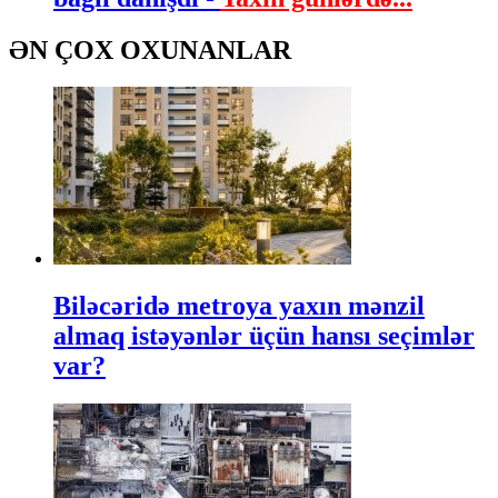
ƏN ÇOX OXUNANLAR
Biləcəridə metroya yaxın mənzil
almaq istəyənlər üçün hansı seçimlər
var?