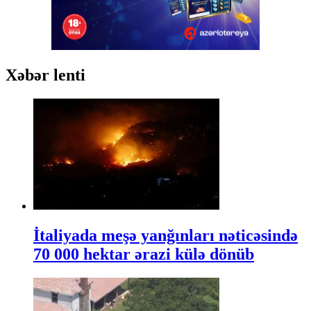
Xəbər lenti
İtaliyada meşə yanğınları nəticəsində
70 000 hektar ərazi külə dönüb