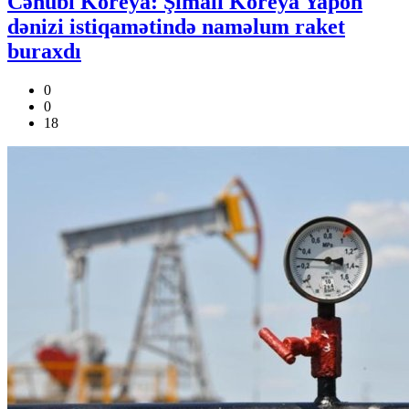
Cənubi Koreya: Şimali Koreya Yapon
dənizi istiqamətində naməlum raket
buraxdı
0
0
18