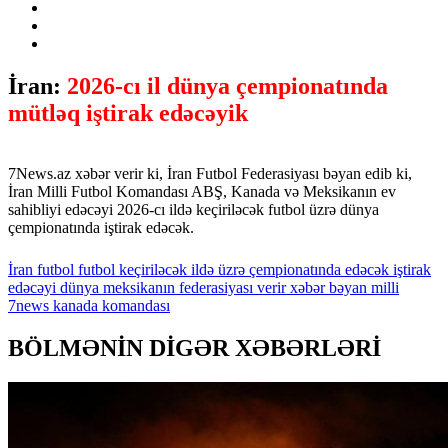
İran:
2026-cı il dünya çempionatında
mütləq iştirak edəcəyik
7News.az xəbər verir ki, İran Futbol Federasiyası bəyan edib ki,
İran Milli Futbol Komandası ABŞ, Kanada və Meksikanın ev
sahibliyi edəcəyi 2026-cı ildə keçiriləcək futbol üzrə dünya
çempionatında iştirak edəcək.
İran
futbol
futbol
keçiriləcək
ildə
üzrə
çempionatında
edəcək
iştirak
edəcəyi
dünya
meksikanın
federasiyası
verir
xəbər
bəyan
milli
7news
kanada
komandası
BÖLMƏNİN DİGƏR XƏBƏRLƏRİ