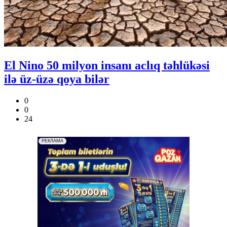
El Nino 50 milyon insanı aclıq təhlükəsi
ilə üz-üzə qoya bilər
0
0
24