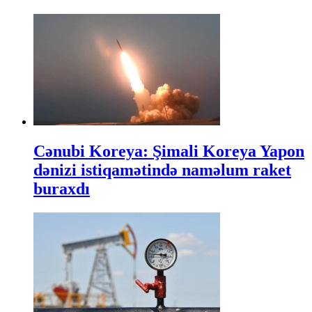
Cənubi Koreya: Şimali Koreya Yapon
dənizi istiqamətində naməlum raket
buraxdı