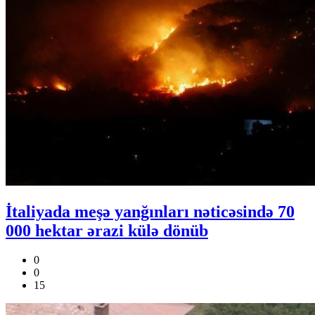
İtaliyada meşə yanğınları nəticəsində 70
000 hektar ərazi külə dönüb
0
0
15