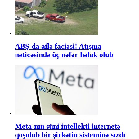
ABŞ-da ailə faciəsi! Atışma
nəticəsində üç nəfər həlak olub
Meta-nın süni intellekti internetə
qoşulub bir şirkətin sisteminə sızdı