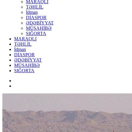
MARAQLI
TƏHLİL
İdman
DİASPOR
ƏDƏBİYYAT
MÜSAHİBƏ
SIĞORTA
MARAQLI
TƏHLİL
İdman
DİASPOR
ƏDƏBİYYAT
MÜSAHİBƏ
SIĞORTA