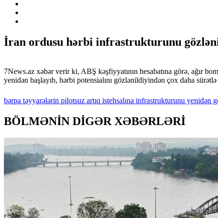
İran ordusu hərbi infrastrukturunu gözləni
7News.az xəbər verir ki, ABŞ kəşfiyyatının hesabatına görə, ağır bomb
yenidən başlayıb, hərbi potensialını gözlənildiyindən çox daha sürətlə
bərpa
təyyarələrin
pilotsuz
artıq
istehsalına
infrastrukturunu
yenidən
gö
BÖLMƏNİN DİGƏR XƏBƏRLƏRİ