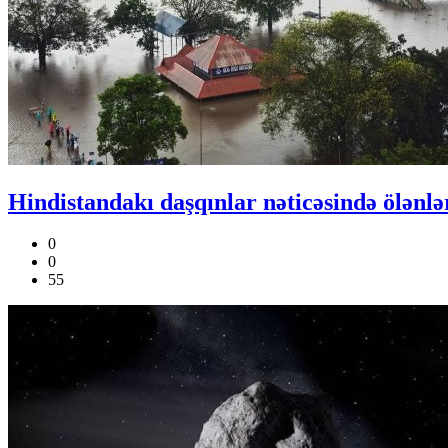
Hindistandakı daşqınlar nəticəsində ölənlər
0
0
55