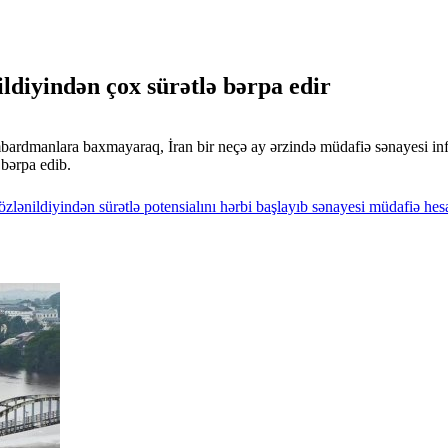
ldiyindən çox sürətlə bərpa edir
ardmanlara baxmayaraq, İran bir neçə ay ərzində müdafiə sənayesi infra
 bərpa edib.
zlənildiyindən
sürətlə
potensialını
hərbi
başlayıb
sənayesi
müdafiə
hesa