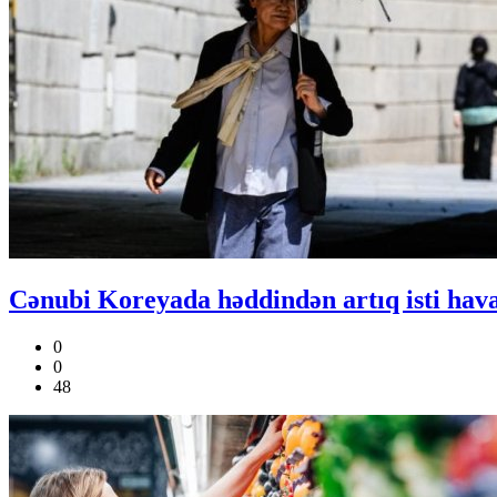
Cənubi Koreyada həddindən artıq isti hava 
0
0
48