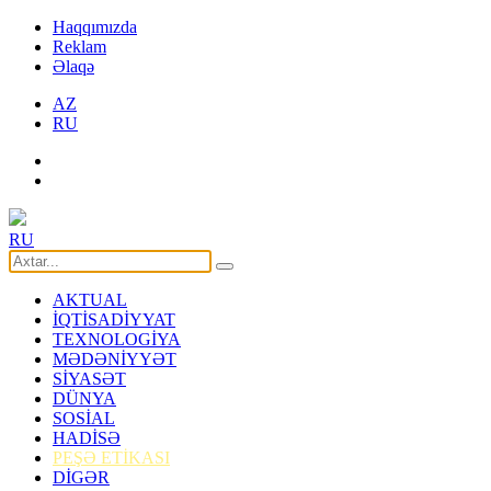
Haqqımızda
Reklam
Əlaqə
AZ
RU
RU
AKTUAL
İQTİSADİYYAT
TEXNOLOGİYA
MƏDƏNİYYƏT
SİYASƏT
DÜNYA
SOSİAL
HADİSƏ
PEŞƏ ETİKASI
DİGƏR