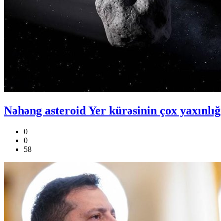
Nəhəng asteroid Yer kürəsinin çox yaxınlı
0
0
58