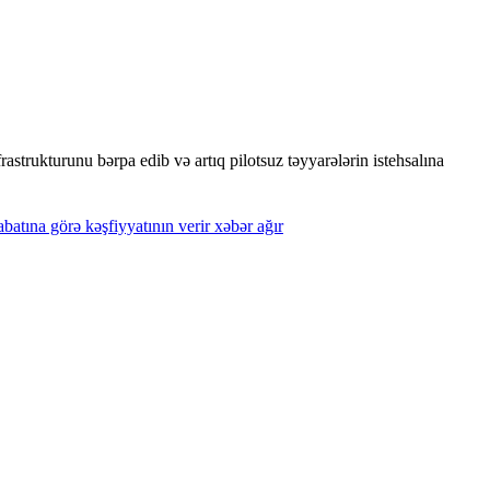
strukturunu bərpa edib və artıq pilotsuz təyyarələrin istehsalına
batına
görə
kəşfiyyatının
verir
xəbər
ağır