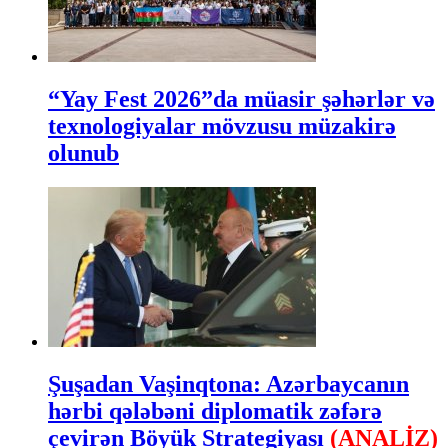
“Yay Fest 2026”da müasir şəhərlər və
texnologiyalar mövzusu müzakirə
olunub
Şuşadan Vaşinqtona: Azərbaycanın
hərbi qələbəni diplomatik zəfərə
çevirən Böyük Strategiyası
(ANALİZ)