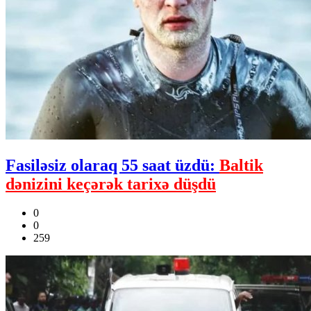
Fasiləsiz olaraq 55 saat üzdü:
Baltik
dənizini keçərək tarixə düşdü
0
0
259