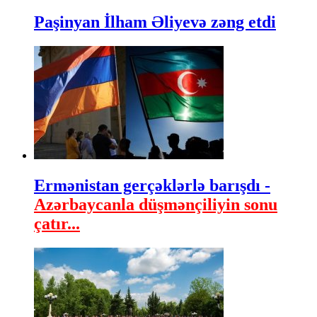
Paşinyan İlham Əliyevə zəng etdi
Ermənistan gerçəklərlə barışdı -
Azərbaycanla düşmənçiliyin sonu
çatır...