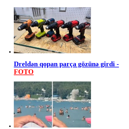
Dreldən qopan parça gözünə girdi -
FOTO