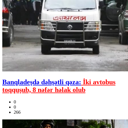
Banqladeşdə dəhşətli qəza:
İki avtobus
toqquşub, 8 nəfər həlak olub
0
0
266