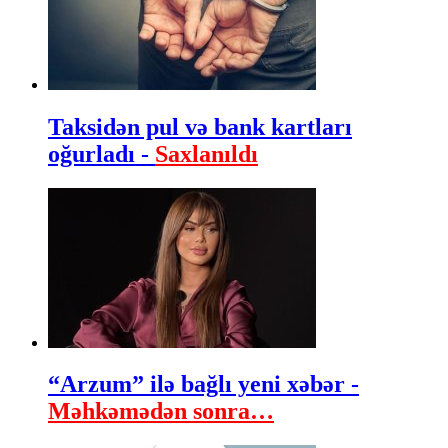
Taksidən pul və bank kartları
oğurladı -
Saxlanıldı
“Arzum” ilə bağlı yeni xəbər -
Məhkəmədən sonra…