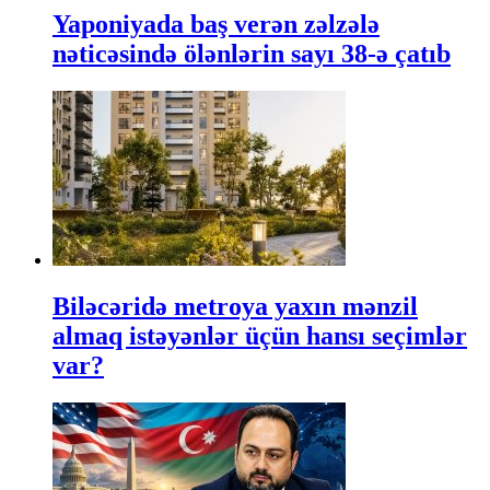
Yaponiyada baş verən zəlzələ
nəticəsində ölənlərin sayı 38-ə çatıb
Biləcəridə metroya yaxın mənzil
almaq istəyənlər üçün hansı seçimlər
var?