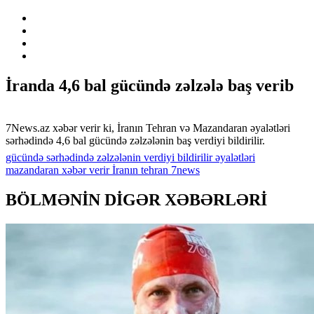
İranda 4,6 bal gücündə zəlzələ baş verib
7News.az xəbər verir ki, İranın Tehran və Mazandaran əyalətləri
sərhədində 4,6 bal gücündə zəlzələnin baş verdiyi bildirilir.
gücündə
sərhədində
zəlzələnin
verdiyi
bildirilir
əyalətləri
mazandaran
xəbər
verir
İranın
tehran
7news
BÖLMƏNİN DİGƏR XƏBƏRLƏRİ