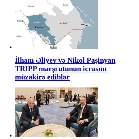
İlham Əliyev və Nikol Paşinyan
TRIPP marşrutunun icrasını
müzakirə ediblər