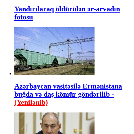
Yandırılaraq öldürülən ər-arvadın
fotosu
Azərbaycan vasitəsilə Ermənistana
buğda və daş kömür göndərilib -
(Yenilənib)