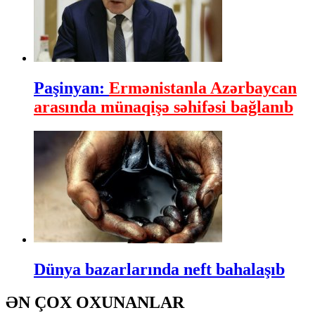
Paşinyan:
Ermənistanla Azərbaycan
arasında münaqişə səhifəsi bağlanıb
Dünya bazarlarında neft bahalaşıb
ƏN ÇOX OXUNANLAR