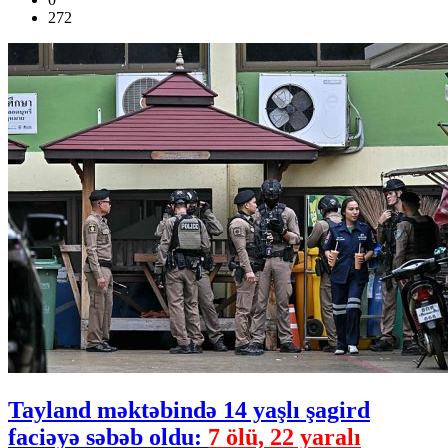
272
Tayland məktəbində 14 yaşlı şagird
faciəyə səbəb oldu:
7 ölü, 22 yaralı