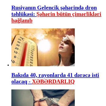
Rusiyanın Gelencik şəhərində dron
təhlükəsi:
Şəhərin bütün çimərlikləri
bağlanıb
Bakıda 40, rayonlarda 41 dərəcə isti
olacaq -
XƏBƏRDARLIQ