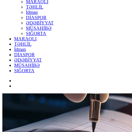
MARAQLI
TƏHLİL
İdman
DİASPOR
ƏDƏBİYYAT
MÜSAHİBƏ
SIĞORTA
MARAQLI
TƏHLİL
İdman
DİASPOR
ƏDƏBİYYAT
MÜSAHİBƏ
SIĞORTA