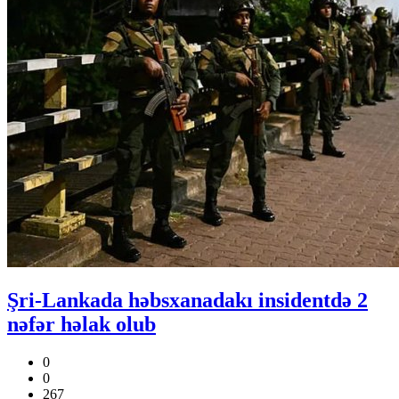
Şri-Lankada həbsxanadakı insidentdə 2
nəfər həlak olub
0
0
267