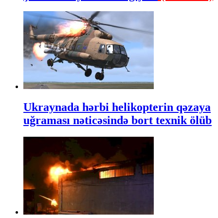
Ukraynada hərbi helikopterin qəzaya
uğraması nəticəsində bort texnik ölüb