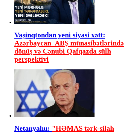
Vaşinqtondan yeni siyasi xətt:
Azərbaycan–ABŞ münasibətlərində
dönüş və Cənubi Qafqazda sülh
perspektivi
Netanyahu:
"HƏMAS tərk-silah