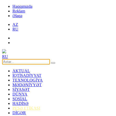
Haqqımızda
Reklam
Əlaqə
AZ
RU
RU
AKTUAL
İQTİSADİYYAT
TEXNOLOGİYA
MƏDƏNİYYƏT
SİYASƏT
DÜNYA
SOSİAL
HADİSƏ
PEŞƏ ETİKASI
DİGƏR