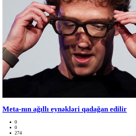
Meta-nın ağıllı eynəkləri qadağan edilir
0
0
274