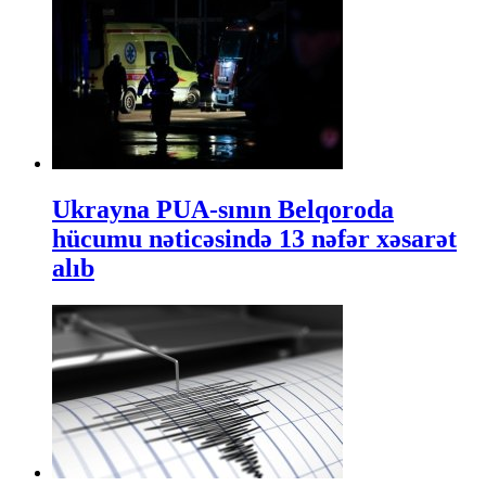
Ukrayna PUA-sının Belqoroda
hücumu nəticəsində 13 nəfər xəsarət
alıb