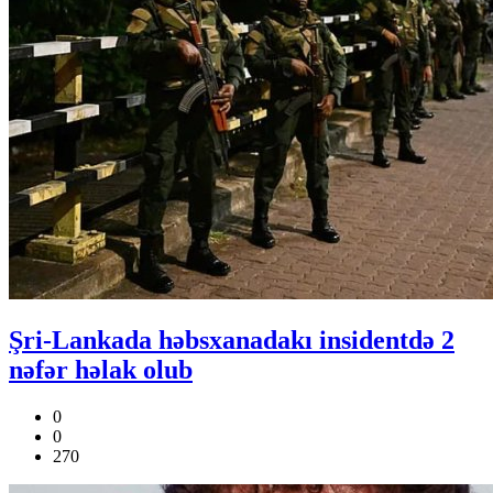
Şri-Lankada həbsxanadakı insidentdə 2
nəfər həlak olub
0
0
270