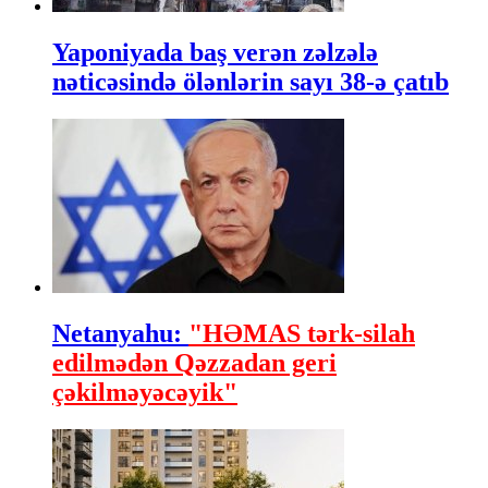
Yaponiyada baş verən zəlzələ
nəticəsində ölənlərin sayı 38-ə çatıb
Netanyahu:
"HƏMAS tərk-silah
edilmədən Qəzzadan geri
çəkilməyəcəyik"