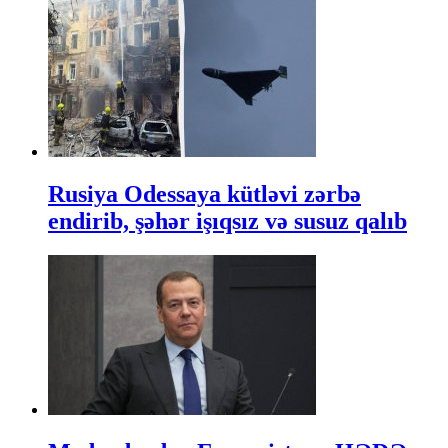
Rusiya Odessaya kütləvi zərbə
endirib, şəhər işıqsız və susuz qalıb