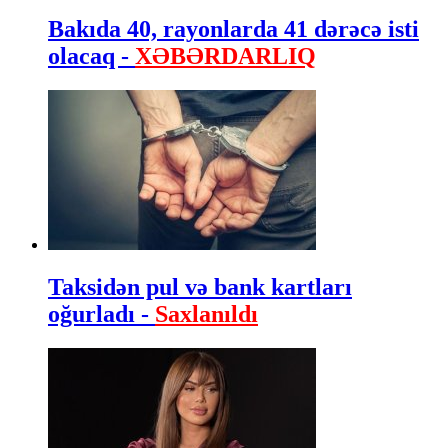
Bakıda 40, rayonlarda 41 dərəcə isti
olacaq -
XƏBƏRDARLIQ
Taksidən pul və bank kartları
oğurladı -
Saxlanıldı