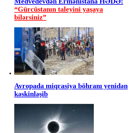
Medvedevdən Ermənistana HƏDƏ:
“Gürcüstanın taleyini yaşaya
bilərsiniz”
Avropada miqrasiya böhranı yenidən
kəskinləşib