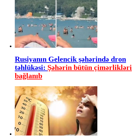
Rusiyanın Gelencik şəhərində dron
təhlükəsi:
Şəhərin bütün çimərlikləri
bağlanıb