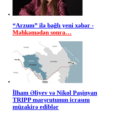
“Arzum” ilə bağlı yeni xəbər -
Məhkəmədən sonra…
İlham Əliyev və Nikol Paşinyan
TRIPP marşrutunun icrasını
müzakirə ediblər