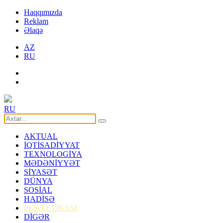
Haqqımızda
Reklam
Əlaqə
AZ
RU
RU
AKTUAL
İQTİSADİYYAT
TEXNOLOGİYA
MƏDƏNİYYƏT
SİYASƏT
DÜNYA
SOSİAL
HADİSƏ
PEŞƏ ETİKASI
DİGƏR