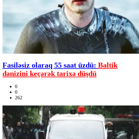
Fasiləsiz olaraq 55 saat üzdü:
Baltik
dənizini keçərək tarixə düşdü
0
0
262