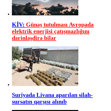
KİV:
Günəş tutulması Avropada
elektrik enerjisi çatışmazlığını
dərinləşdirə bilər
Suriyada Livana aparılan silah-
sursatın qarşısı alınıb