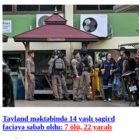
Tayland məktəbində 14 yaşlı şagird
faciəyə səbəb oldu:
7 ölü, 22 yaralı