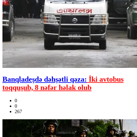
Banqladeşdə dəhşətli qəza:
İki avtobus
toqquşub, 8 nəfər həlak olub
0
0
267