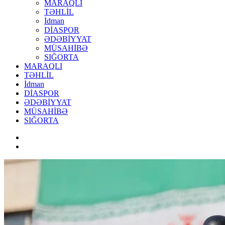
MARAQLI
TƏHLİL
İdman
DİASPOR
ƏDƏBİYYAT
MÜSAHİBƏ
SIĞORTA
MARAQLI
TƏHLİL
İdman
DİASPOR
ƏDƏBİYYAT
MÜSAHİBƏ
SIĞORTA