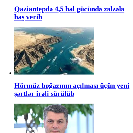
Qaziantepdə 4,5 bal gücündə zəlzələ
baş verib
Hörmüz boğazının açılması üçün yeni
şərtlər irəli sürülüb