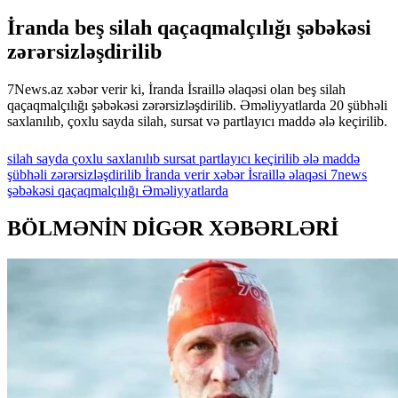
İranda beş silah qaçaqmalçılığı şəbəkəsi
zərərsizləşdirilib
7News.az xəbər verir ki, İranda İsraillə əlaqəsi olan beş silah
qaçaqmalçılığı şəbəkəsi zərərsizləşdirilib. Əməliyyatlarda 20 şübhəli
saxlanılıb, çoxlu sayda silah, sursat və partlayıcı maddə ələ keçirilib.
silah
sayda
çoxlu
saxlanılıb
sursat
partlayıcı
keçirilib
ələ
maddə
şübhəli
zərərsizləşdirilib
İranda
verir
xəbər
İsraillə
əlaqəsi
7news
şəbəkəsi
qaçaqmalçılığı
Əməliyyatlarda
BÖLMƏNİN DİGƏR XƏBƏRLƏRİ