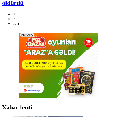
öldürdü
0
0
276
Xəbər lenti