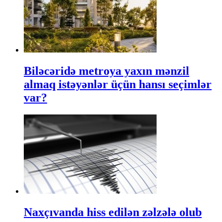
Biləcəridə metroya yaxın mənzil
almaq istəyənlər üçün hansı seçimlər
var?
Naxçıvanda hiss edilən zəlzələ olub