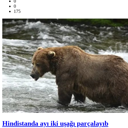
0
0
175
Hindistanda ayı iki uşağı parçalayıb