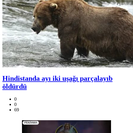
Hindistanda ayı iki uşağı parçalayıb
öldürdü
0
0
69