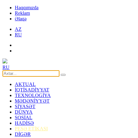
Haqqımızda
Reklam
Əlaqə
AZ
RU
RU
AKTUAL
İQTİSADİYYAT
TEXNOLOGİYA
MƏDƏNİYYƏT
SİYASƏT
DÜNYA
SOSİAL
HADİSƏ
PEŞƏ ETİKASI
DİGƏR