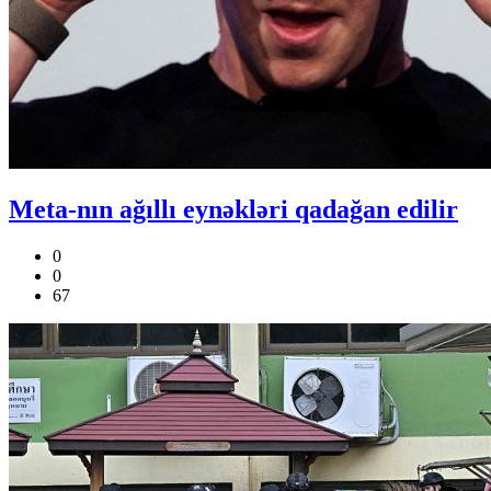
Meta-nın ağıllı eynəkləri qadağan edilir
0
0
67