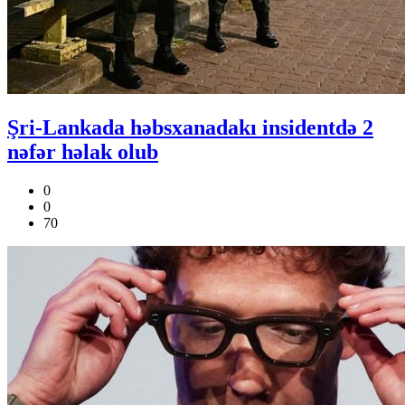
Şri-Lankada həbsxanadakı insidentdə 2
nəfər həlak olub
0
0
70