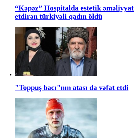
“Kəpəz” Hospitalda estetik əməliyyat
etdirən türkiyəli qadın öldü
"Toppuş bacı"nın atası da vəfat etdi