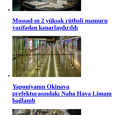
Mossad-ın 2 yüksək rütbəli məmuru
vəzifədən kənarlaşdırıldı
Yaponiyanın Okinava
prefekturasındakı Naha Hava Limanı
bağlanıb