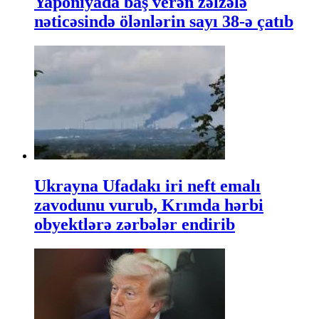
Yaponiyada baş verən zəlzələ
nəticəsində ölənlərin sayı 38-ə çatıb
Ukrayna Ufadakı iri neft emalı
zavodunu vurub, Krımda hərbi
obyektlərə zərbələr endirib