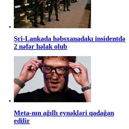
Şri-Lankada həbsxanadakı insidentdə
2 nəfər həlak olub
Meta-nın ağıllı eynəkləri qadağan
edilir