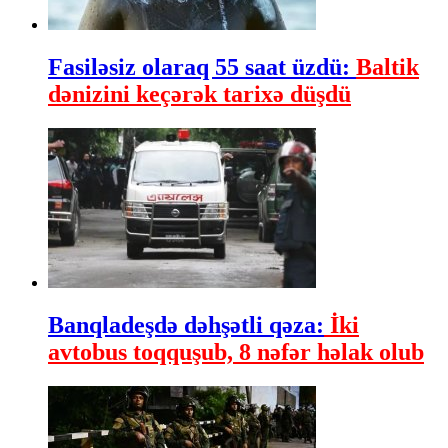
Fasiləsiz olaraq 55 saat üzdü:
Baltik
dənizini keçərək tarixə düşdü
Banqladeşdə dəhşətli qəza:
İki
avtobus toqquşub, 8 nəfər həlak olub