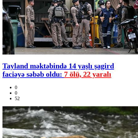
Tayland məktəbində 14 yaşlı şagird
faciəyə səbəb oldu:
7 ölü, 22 yaralı
0
0
52