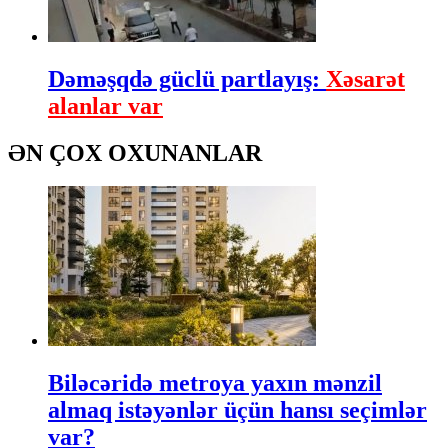
Dəməşqdə güclü partlayış:
Xəsarət
alanlar var
ƏN ÇOX OXUNANLAR
Biləcəridə metroya yaxın mənzil
almaq istəyənlər üçün hansı seçimlər
var?