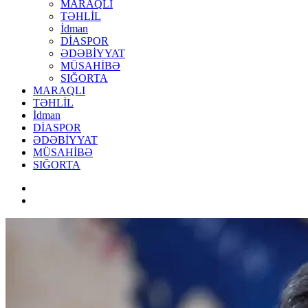
MARAQLI
TƏHLİL
İdman
DİASPOR
ƏDƏBİYYAT
MÜSAHİBƏ
SIĞORTA
MARAQLI
TƏHLİL
İdman
DİASPOR
ƏDƏBİYYAT
MÜSAHİBƏ
SIĞORTA