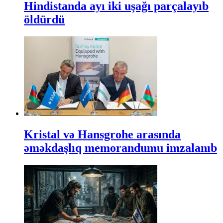
Hindistanda ayı iki uşağı parçalayıb
öldürdü
Kristal və Hansgrohe arasında
əməkdaşlıq memorandumu imzalanıb