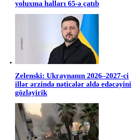
yoluxma halları 65-ə çatıb
Zelenski: Ukraynanın 2026–2027-ci
illər ərzində nəticələr əldə edəcəyini
gözləyirik