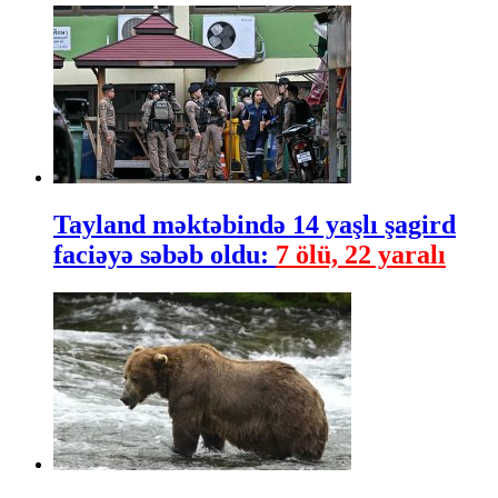
Tayland məktəbində 14 yaşlı şagird
faciəyə səbəb oldu:
7 ölü, 22 yaralı