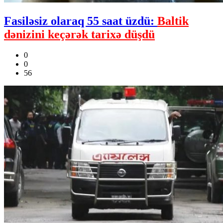
Fasiləsiz olaraq 55 saat üzdü:
Baltik
dənizini keçərək tarixə düşdü
0
0
56