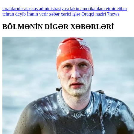
tərəfdarıdır
atəşkəs
administrasiyası
lakin
amerikalılara
etmir
etibar
tehran
deyib
İranın
verir
xəbər
xarici
işlər
Əraqçi
naziri
7news
BÖLMƏNİN DİGƏR XƏBƏRLƏRİ