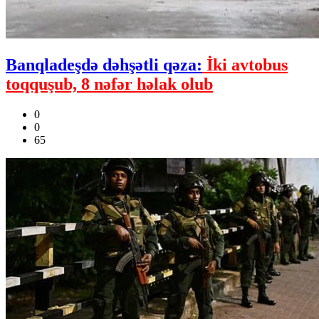
Banqladeşdə dəhşətli qəza:
İki avtobus
toqquşub, 8 nəfər həlak olub
0
0
65