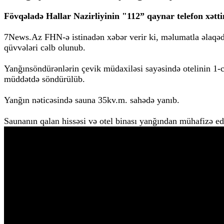
Fövqəladə Hallar Nazirliyinin "112” qaynar telefon xətt
7News.Az FHN-ə istinadən xəbər verir ki, məlumatla əlaqə
qüvvələri cəlb olunub.
Yanğınsöndürənlərin çevik müdaxiləsi sayəsində otelinin 1-
müddətdə söndürülüb.
Yanğın nəticəsində sauna 35kv.m. sahədə yanıb.
Saunanın qalan hissəsi və otel binası yanğından mühafizə edi