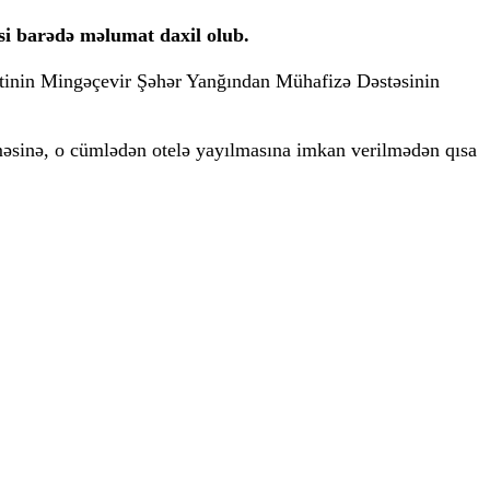
si barədə məlumat daxil olub.
tinin Mingəçevir Şəhər Yanğından Mühafizə Dəstəsinin
məsinə, o cümlədən otelə yayılmasına imkan verilmədən qısa