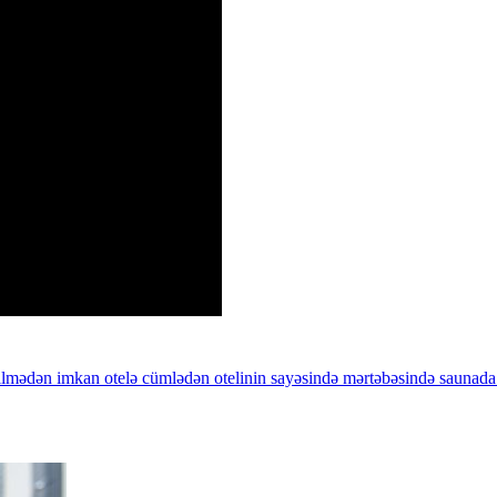
ilmədən
imkan
otelə
cümlədən
otelinin
sayəsində
mərtəbəsində
saunada