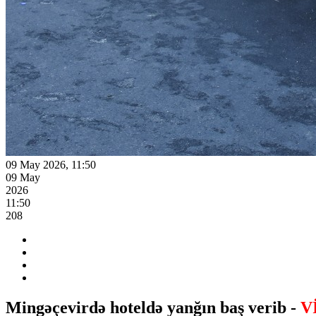
09 May 2026, 11:50
09 May
2026
11:50
208
Mingəçevirdə hoteldə yanğın baş verib -
V