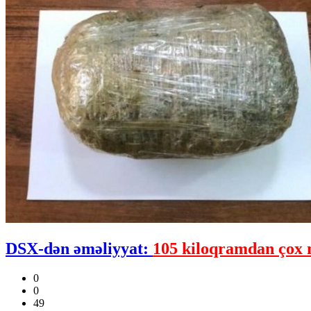
DSX-dən əməliyyat:
105 kiloqramdan çox 
0
0
49