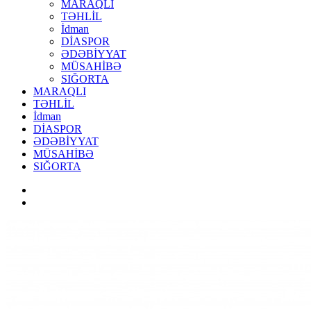
MARAQLI
TƏHLİL
İdman
DİASPOR
ƏDƏBİYYAT
MÜSAHİBƏ
SIĞORTA
MARAQLI
TƏHLİL
İdman
DİASPOR
ƏDƏBİYYAT
MÜSAHİBƏ
SIĞORTA