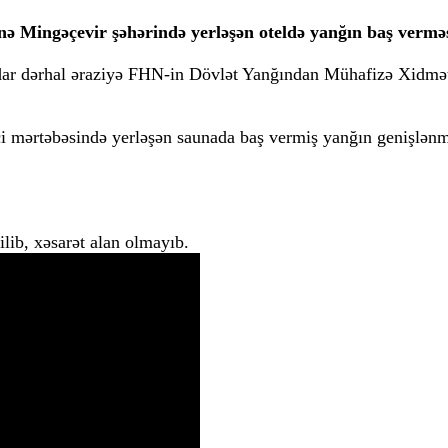
inə Mingəçevir şəhərində yerləşən oteldə yanğın baş vermə
dar dərhal əraziyə FHN-in Dövlət Yanğından Mühafizə Xidmə
ci mərtəbəsində yerləşən saunada baş vermiş yanğın genişlən
lib, xəsarət alan olmayıb.