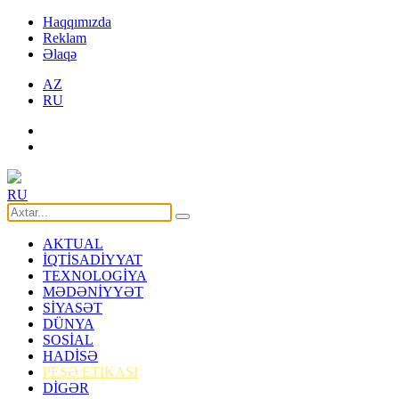
Haqqımızda
Reklam
Əlaqə
AZ
RU
RU
AKTUAL
İQTİSADİYYAT
TEXNOLOGİYA
MƏDƏNİYYƏT
SİYASƏT
DÜNYA
SOSİAL
HADİSƏ
PEŞƏ ETİKASI
DİGƏR