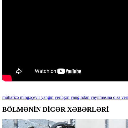
mühafizə
mingəçevir
yanğın
yerləşən
yanğından
yayılmasına
qısa
ver
BÖLMƏNİN DİGƏR XƏBƏRLƏRİ