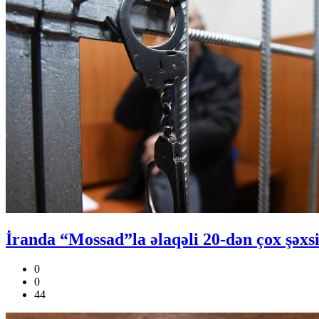
İranda “Mossad”la əlaqəli 20-dən çox şəxsin
0
0
44