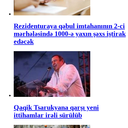
Rezidenturaya qəbul imtahanının 2-ci
mərhələsində 1000-ə yaxın şəxs iştirak
edəcək
Qaqik Tsarukyana qarşı yeni
ittihamlar irəli sürülüb