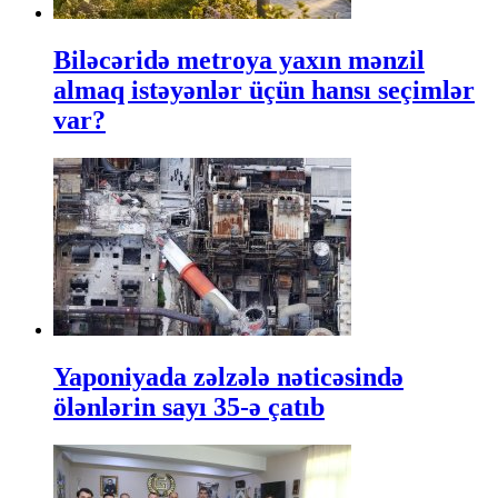
Biləcəridə metroya yaxın mənzil
almaq istəyənlər üçün hansı seçimlər
var?
Yaponiyada zəlzələ nəticəsində
ölənlərin sayı 35-ə çatıb