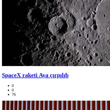
SpaceX raketi Aya çırpılıb
0
0
76