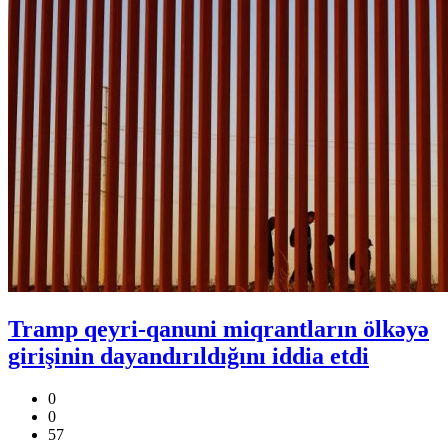
Tramp qeyri-qanuni miqrantların ölkəyə
girişinin dayandırıldığını iddia etdi
0
0
57