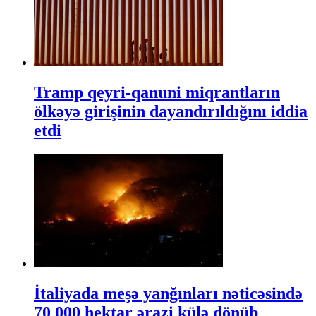
Tramp qeyri-qanuni miqrantların
ölkəyə girişinin dayandırıldığını iddia
etdi
İtaliyada meşə yanğınları nəticəsində
70 000 hektar ərazi külə dönüb