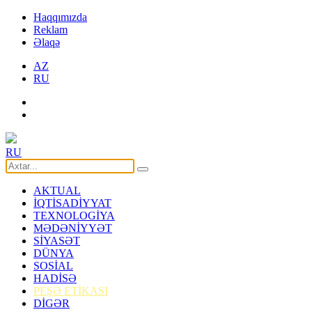
Haqqımızda
Reklam
Əlaqə
AZ
RU
RU
AKTUAL
İQTİSADİYYAT
TEXNOLOGİYA
MƏDƏNİYYƏT
SİYASƏT
DÜNYA
SOSİAL
HADİSƏ
PEŞƏ ETİKASI
DİGƏR