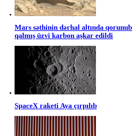
Mars səthinin dərhal altında qorunub
qalmış üzvi karbon aşkar edildi
SpaceX raketi Aya çırpılıb