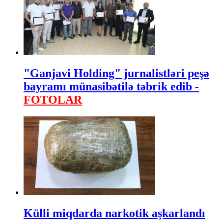
"Ganjavi Holding" jurnalistləri peşə
bayramı münasibətilə təbrik edib -
FOTOLAR
Külli miqdarda narkotik aşkarlandı