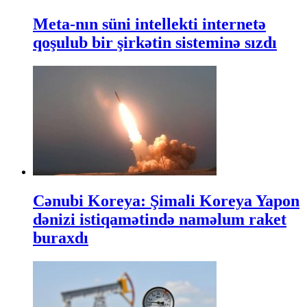
Meta-nın süni intellekti internetə
qoşulub bir şirkətin sisteminə sızdı
Cənubi Koreya: Şimali Koreya Yapon
dənizi istiqamətində naməlum raket
buraxdı