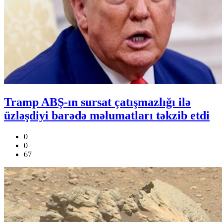
Tramp ABŞ-ın sursat çatışmazlığı ilə
üzləşdiyi barədə məlumatları təkzib etdi
0
0
67