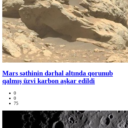
Mars səthinin dərhal altında qorunub
qalmış üzvi karbon aşkar edildi
0
0
75