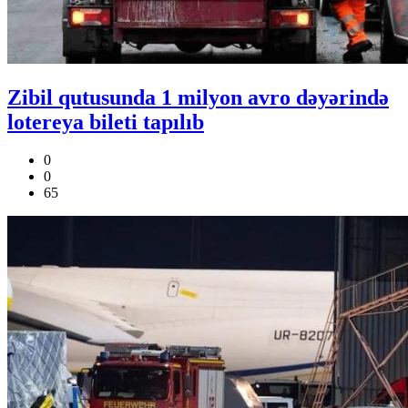
Zibil qutusunda 1 milyon avro dəyərində
lotereya bileti tapılıb
0
0
65