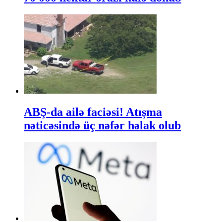
ABŞ-da ailə faciəsi! Atışma
nəticəsində üç nəfər həlak olub