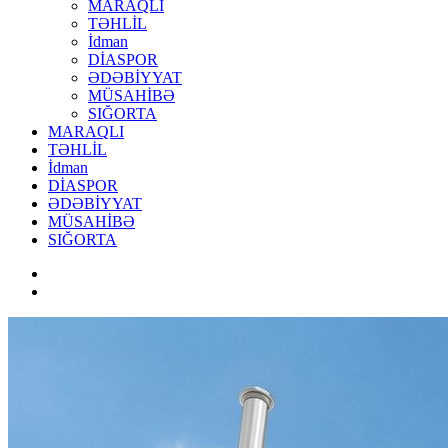
MARAQLI
TƏHLİL
İdman
DİASPOR
ƏDƏBİYYAT
MÜSAHİBƏ
SIĞORTA
MARAQLI
TƏHLİL
İdman
DİASPOR
ƏDƏBİYYAT
MÜSAHİBƏ
SIĞORTA