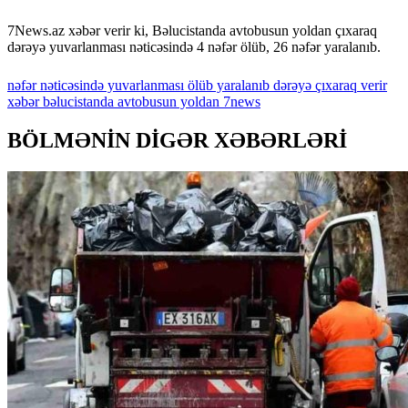
7News.az xəbər verir ki, Bəlucistanda avtobusun yoldan çıxaraq
dərəyə yuvarlanması nəticəsində 4 nəfər ölüb, 26 nəfər yaralanıb.
nəfər
nəticəsində
yuvarlanması
ölüb
yaralanıb
dərəyə
çıxaraq
verir
xəbər
bəlucistanda
avtobusun
yoldan
7news
BÖLMƏNİN DİGƏR XƏBƏRLƏRİ