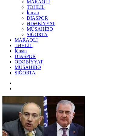
MARAQLI
TƏHLİL
İdman
DİASPOR
ƏDƏBİYYAT
MÜSAHİBƏ
SIĞORTA
MARAQLI
TƏHLİL
İdman
DİASPOR
ƏDƏBİYYAT
MÜSAHİBƏ
SIĞORTA