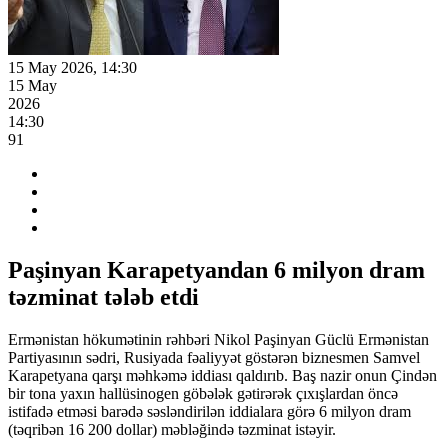
15 May 2026, 14:30
15 May
2026
14:30
91
Paşinyan Karapetyandan 6 milyon dram
təzminat tələb etdi
Ermənistan hökumətinin rəhbəri Nikol Paşinyan Güclü Ermənistan
Partiyasının sədri, Rusiyada fəaliyyət göstərən biznesmen Samvel
Karapetyana qarşı məhkəmə iddiası qaldırıb. Baş nazir onun Çindən
bir tona yaxın hallüsinogen göbələk gətirərək çıxışlardan öncə
istifadə etməsi barədə səsləndirilən iddialara görə 6 milyon dram
(təqribən 16 200 dollar) məbləğində təzminat istəyir.