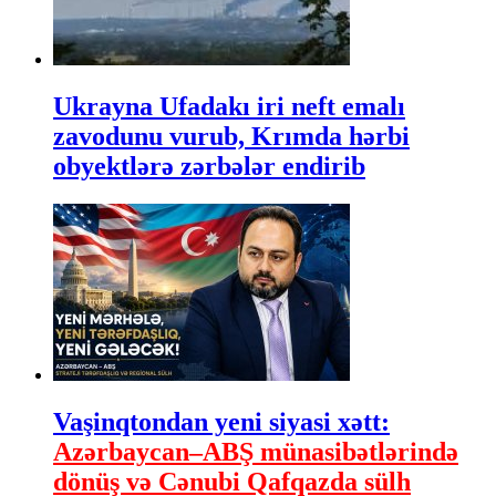
Ukrayna Ufadakı iri neft emalı
zavodunu vurub, Krımda hərbi
obyektlərə zərbələr endirib
Vaşinqtondan yeni siyasi xətt:
Azərbaycan–ABŞ münasibətlərində
dönüş və Cənubi Qafqazda sülh