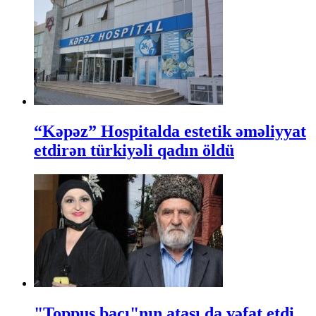
“Kəpəz” Hospitalda estetik əməliyyat
etdirən türkiyəli qadın öldü
"Toppuş bacı"nın atası da vəfat etdi