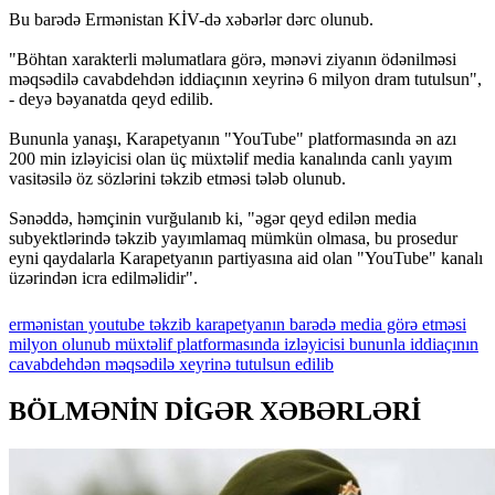
Bu barədə Ermənistan KİV-də xəbərlər dərc olunub.
"Böhtan xarakterli məlumatlara görə, mənəvi ziyanın ödənilməsi
məqsədilə cavabdehdən iddiaçının xeyrinə 6 milyon dram tutulsun",
- deyə bəyanatda qeyd edilib.
Bununla yanaşı, Karapetyanın "YouTube" platformasında ən azı
200 min izləyicisi olan üç müxtəlif media kanalında canlı yayım
vasitəsilə öz sözlərini təkzib etməsi tələb olunub.
Sənəddə, həmçinin vurğulanıb ki, "əgər qeyd edilən media
subyektlərində təkzib yayımlamaq mümkün olmasa, bu prosedur
eyni qaydalarla Karapetyanın partiyasına aid olan "YouTube" kanalı
üzərindən icra edilməlidir".
ermənistan
youtube
təkzib
karapetyanın
barədə
media
görə
etməsi
milyon
olunub
müxtəlif
platformasında
izləyicisi
bununla
iddiaçının
cavabdehdən
məqsədilə
xeyrinə
tutulsun
edilib
BÖLMƏNİN DİGƏR XƏBƏRLƏRİ