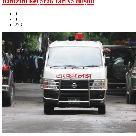
dənizini keçərək tarixə düşdü
0
0
233