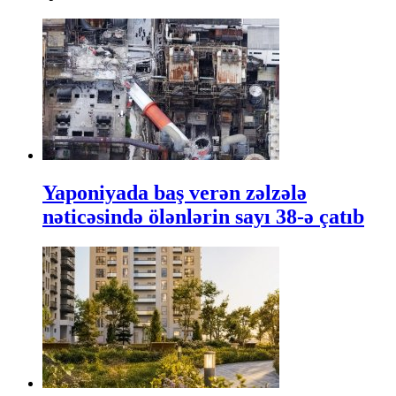
Yaponiyada baş verən zəlzələ
nəticəsində ölənlərin sayı 38-ə çatıb