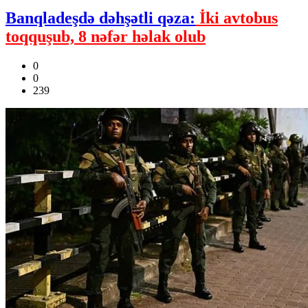
Banqladeşdə dəhşətli qəza:
İki avtobus
toqquşub, 8 nəfər həlak olub
0
0
239