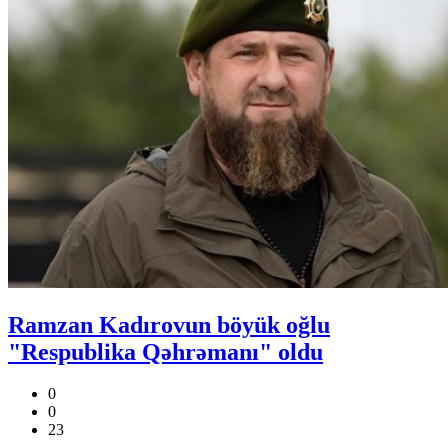
Ramzan Kadırovun böyük oğlu
"Respublika Qəhrəmanı" oldu
0
0
23