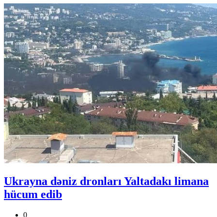
Ukrayna dəniz dronları Yaltadakı limana
hücum edib
0