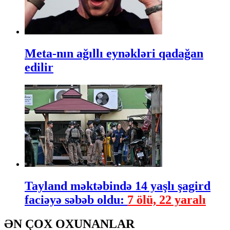
Meta-nın ağıllı eynəkləri qadağan
edilir
Tayland məktəbində 14 yaşlı şagird
faciəyə səbəb oldu:
7 ölü, 22 yaralı
ƏN ÇOX OXUNANLAR