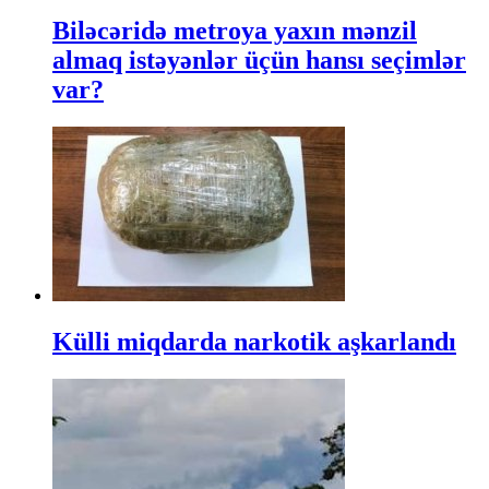
Biləcəridə metroya yaxın mənzil
almaq istəyənlər üçün hansı seçimlər
var?
Külli miqdarda narkotik aşkarlandı