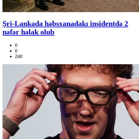
Şri-Lankada həbsxanadakı insidentdə 2
nəfər həlak olub
0
0
240