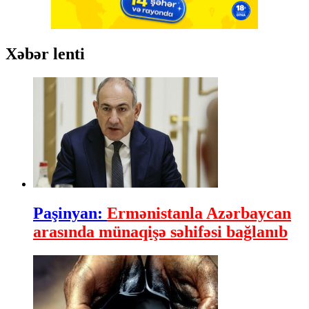
Xəbər lenti
Paşinyan:
Ermənistanla Azərbaycan
arasında münaqişə səhifəsi bağlanıb