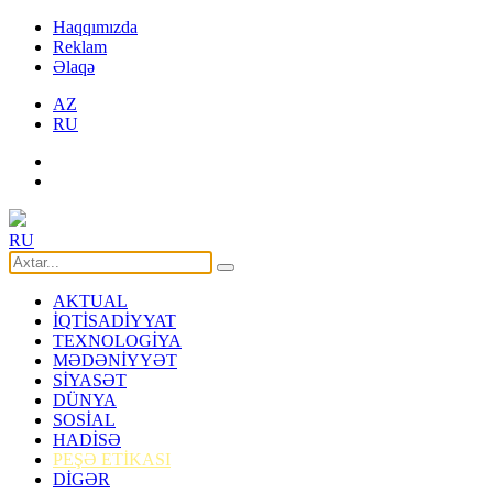
Haqqımızda
Reklam
Əlaqə
AZ
RU
RU
AKTUAL
İQTİSADİYYAT
TEXNOLOGİYA
MƏDƏNİYYƏT
SİYASƏT
DÜNYA
SOSİAL
HADİSƏ
PEŞƏ ETİKASI
DİGƏR