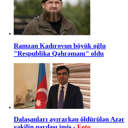
Ramzan Kadırovun böyük oğlu
"Respublika Qəhrəmanı" oldu
Dalaşanları ayırarkən öldürülən Azər
vəkilin qardaşı imiş -
Foto