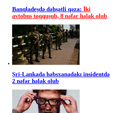
Banqladeşdə dəhşətli qəza:
İki
avtobus toqquşub, 8 nəfər həlak olub
Şri-Lankada həbsxanadakı insidentdə
2 nəfər həlak olub