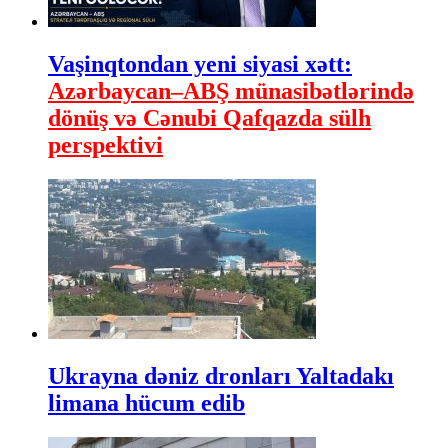
Vaşinqtondan yeni siyasi xətt:
Azərbaycan–ABŞ münasibətlərində
dönüş və Cənubi Qafqazda sülh
perspektivi
Ukrayna dəniz dronları Yaltadakı
limana hücum edib