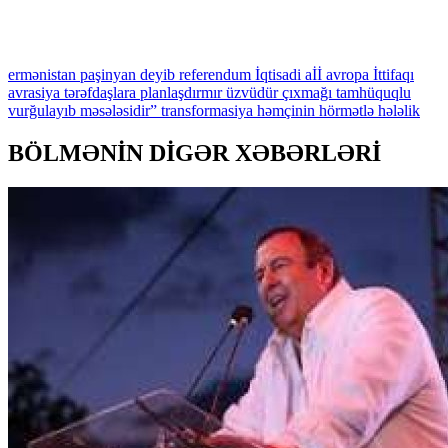
ermənistan
paşinyan
deyib
referendum
İqtisadi
aİİ
avropa
İttifaqı
avrasiya
tərəfdaşlara
planlaşdırmır
üzvüdür
çıxmağı
tamhüquqlu
vurğulayıb
məsələsidir”
transformasiya
həmçinin
hörmətlə
hələlik
BÖLMƏNİN DİGƏR XƏBƏRLƏRİ