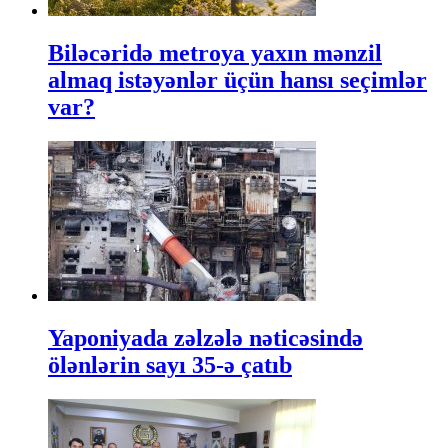
Biləcəridə metroya yaxın mənzil
almaq istəyənlər üçün hansı seçimlər
var?
Yaponiyada zəlzələ nəticəsində
ölənlərin sayı 35-ə çatıb