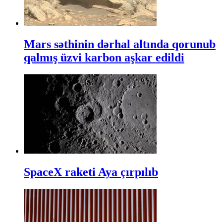
Mars səthinin dərhal altında qorunub
qalmış üzvi karbon aşkar edildi
SpaceX raketi Aya çırpılıb