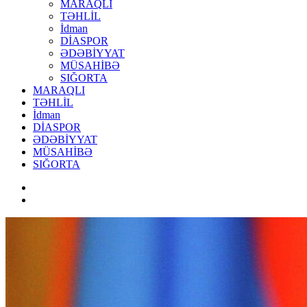
MARAQLI
TƏHLİL
İdman
DİASPOR
ƏDƏBİYYAT
MÜSAHİBƏ
SIĞORTA
MARAQLI
TƏHLİL
İdman
DİASPOR
ƏDƏBİYYAT
MÜSAHİBƏ
SIĞORTA