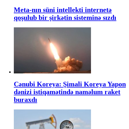
Meta-nın süni intellekti internetə
qoşulub bir şirkətin sisteminə sızdı
Cənubi Koreya: Şimali Koreya Yapon
dənizi istiqamətində naməlum raket
buraxdı