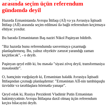
arasında seçim üçün referendum
gündəmdə deyil
Hazırda Ermənistanda Avropa İttifaqı (Aİ) və ya Avrasiya İqtisadi
İttifaqı (Aİİ) arasında seçim edilməsi ilə bağlı referendum keçirməyə
ehtiyac yoxdur.
Bu barədə Ermənistanın Baş naziri Nikol Paşinyan bildirib.
"Biz hazırda bunu referendumda səsverməyə çıxarmağı
planlaşdırmırıq. Bu, yalnız obyektiv zərurət yarandığı zaman
keçiriləcək”, - o deyib.
Paşinyan qeyd edib ki, bu məsələ "siyasi zövq deyil, transformasiya
məsələsidir”.
O, həmçinin vurğulayıb ki, Ermənistan hələlik Avrasiya İqtisadi
İttifaqından çıxmağı planlaşdırmır: "Ermənistan Aİİ-nin tamhüquqlu
üzvüdür və tərəfdaşlara hörmətlə yanaşır”.
Qeyd edək ki, Rusiya Prezidenti Vladimir Putin Ermənistan
hakimiyyətinin Avropa İttifaqına daxil olmaq üçün referendum
keçirə biləcəyini deyib.