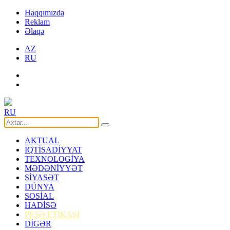
Haqqımızda
Reklam
Əlaqə
AZ
RU
RU
AKTUAL
İQTİSADİYYAT
TEXNOLOGİYA
MƏDƏNİYYƏT
SİYASƏT
DÜNYA
SOSİAL
HADİSƏ
PEŞƏ ETİKASI
DİGƏR