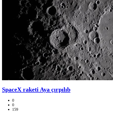
SpaceX raketi Aya çırpılıb
0
0
159