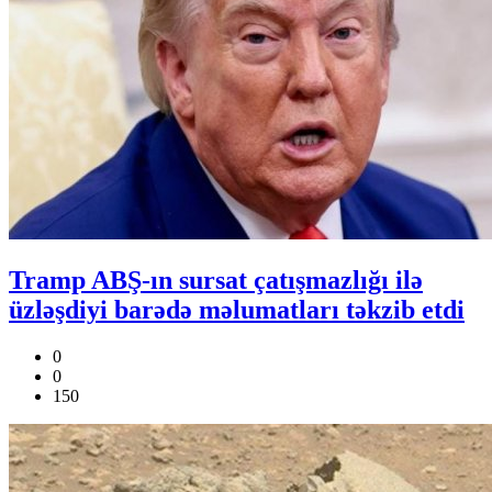
Tramp ABŞ-ın sursat çatışmazlığı ilə
üzləşdiyi barədə məlumatları təkzib etdi
0
0
150