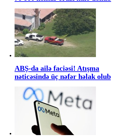
ABŞ-da ailə faciəsi! Atışma
nəticəsində üç nəfər həlak olub