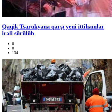
Qaqik Tsarukyana qarşı yeni ittihamlar
irəli sürülüb
0
0
134