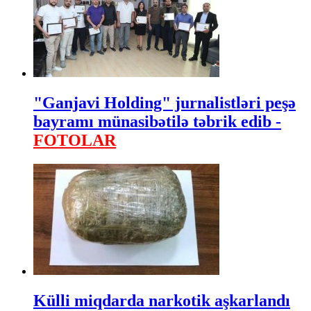
"Ganjavi Holding" jurnalistləri peşə
bayramı münasibətilə təbrik edib -
FOTOLAR
Külli miqdarda narkotik aşkarlandı