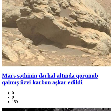
Mars səthinin dərhal altında qorunub
qalmış üzvi karbon aşkar edildi
0
0
159