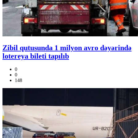
Zibil qutusunda 1 milyon avro dəyərində
lotereya bileti tapılıb
0
0
148