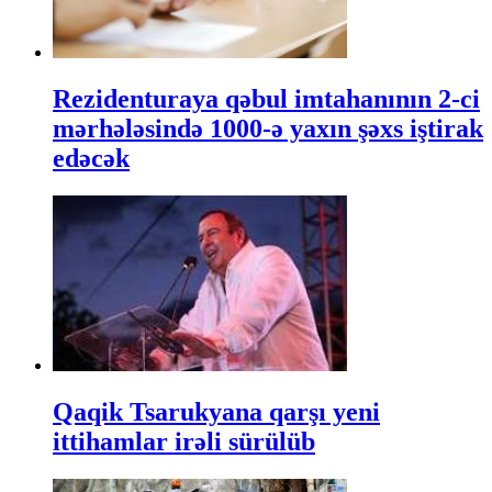
Rezidenturaya qəbul imtahanının 2-ci
mərhələsində 1000-ə yaxın şəxs iştirak
edəcək
Qaqik Tsarukyana qarşı yeni
ittihamlar irəli sürülüb