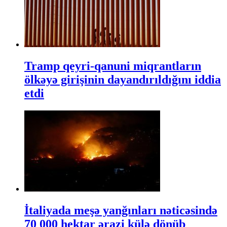
Tramp qeyri-qanuni miqrantların
ölkəyə girişinin dayandırıldığını iddia
etdi
İtaliyada meşə yanğınları nəticəsində
70 000 hektar ərazi külə dönüb