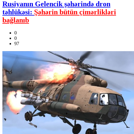
Rusiyanın Gelencik şəhərində dron
təhlükəsi:
Şəhərin bütün çimərlikləri
bağlanıb
0
0
97