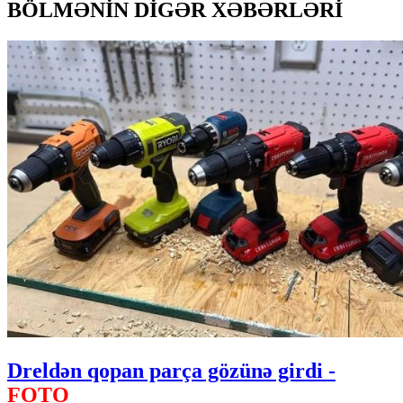
BÖLMƏNİN DİGƏR XƏBƏRLƏRİ
Dreldən qopan parça gözünə girdi -
FOTO