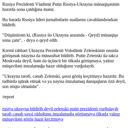
Rusiya Prezidenti Vladimir Putin Rusiya-Ukrayna münaqişəsinin
hazırda sona çatdığına inanır.
Bu barədə Rusiya lideri jurnalistlərin suallarını cavablandırarkən
bildirib.
"Düşünürəm ki, (Rusiya ilə Ukrayna arasında - Qeyd) münaqişə
sona çatır", - deyə o qeyd edib.
Kreml rəhbəri Ukrayna Prezidenti Volodimir Zelenskinin onunla
görüşmək istəyinə də münasibət bildirib. Putin Zelenski ilə təkcə
Moskvada deyil, həm də üçüncü bir ölkədə görüşməyə, yalnız
müqaviləni imzalamağa hazır olduğunu vurğulayıb.
"Ukrayna tərəfi, cənab Zelenski, şəxsi görüş keçirməyə hazırdır. Bu
tədbirdə iştirak etmək və ya nəyisə imzalamaq danışıqların özü deyil,
son nöqtə olmalıdır".
/report
rusiya
ukrayna
bildirib
deyil
zelenski
putin
prezidenti
vurğulayıb
tərəfi
cənab
şəxsi
olduğunu
imzalamağa
görüşməyə
ölkədə
yalnız
müqaviləni
görüş
hazır
keçirməyə