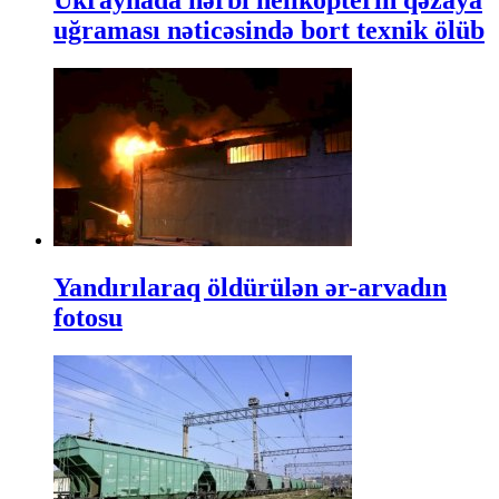
Ukraynada hərbi helikopterin qəzaya
uğraması nəticəsində bort texnik ölüb
Yandırılaraq öldürülən ər-arvadın
fotosu