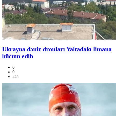
Ukrayna dəniz dronları Yaltadakı limana
hücum edib
0
0
245