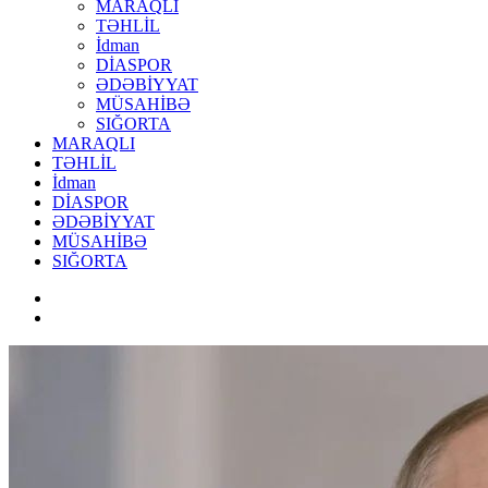
MARAQLI
TƏHLİL
İdman
DİASPOR
ƏDƏBİYYAT
MÜSAHİBƏ
SIĞORTA
MARAQLI
TƏHLİL
İdman
DİASPOR
ƏDƏBİYYAT
MÜSAHİBƏ
SIĞORTA