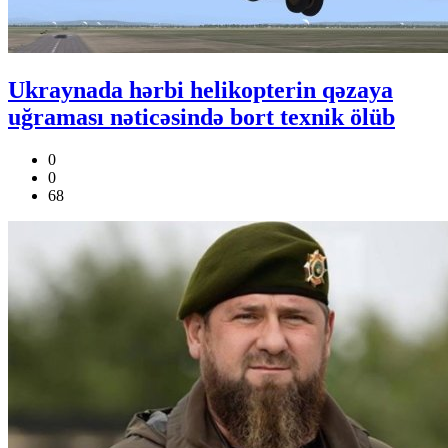
Ukraynada hərbi helikopterin qəzaya
uğraması nəticəsində bort texnik ölüb
0
0
68