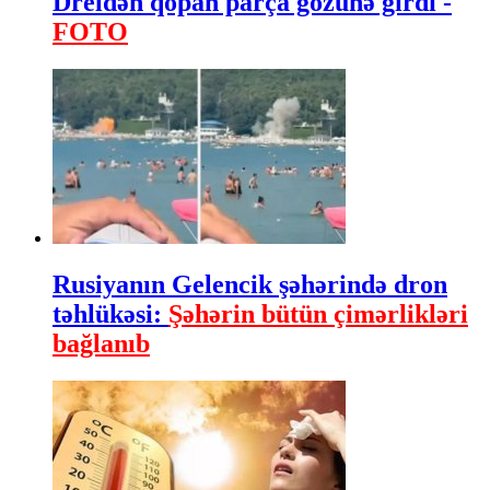
Dreldən qopan parça gözünə girdi -
FOTO
Rusiyanın Gelencik şəhərində dron
təhlükəsi:
Şəhərin bütün çimərlikləri
bağlanıb