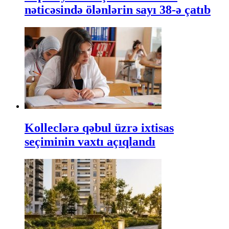
nəticəsində ölənlərin sayı 38-ə çatıb
Kolleclərə qəbul üzrə ixtisas
seçiminin vaxtı açıqlandı