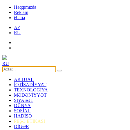
Haqqımızda
Reklam
Əlaqə
AZ
RU
RU
AKTUAL
İQTİSADİYYAT
TEXNOLOGİYA
MƏDƏNİYYƏT
SİYASƏT
DÜNYA
SOSİAL
HADİSƏ
PEŞƏ ETİKASI
DİGƏR