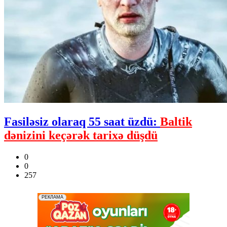
Fasiləsiz olaraq 55 saat üzdü:
Baltik
dənizini keçərək tarixə düşdü
0
0
257