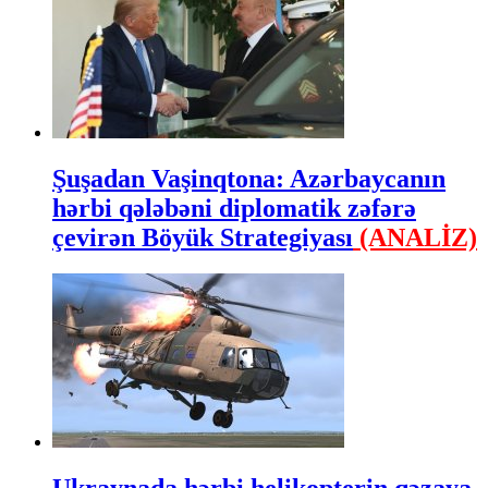
Şuşadan Vaşinqtona: Azərbaycanın
hərbi qələbəni diplomatik zəfərə
çevirən Böyük Strategiyası
(ANALİZ)