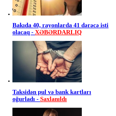
Bakıda 40, rayonlarda 41 dərəcə isti
olacaq -
XƏBƏRDARLIQ
Taksidən pul və bank kartları
oğurladı -
Saxlanıldı