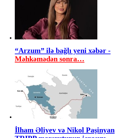
“Arzum” ilə bağlı yeni xəbər -
Məhkəmədən sonra…
İlham Əliyev və Nikol Paşinyan