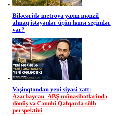
Biləcəridə metroya yaxın mənzil
almaq istəyənlər üçün hansı seçimlər
var?
Vaşinqtondan yeni siyasi xətt:
Azərbaycan–ABŞ münasibətlərində
dönüş və Cənubi Qafqazda sülh
perspektivi