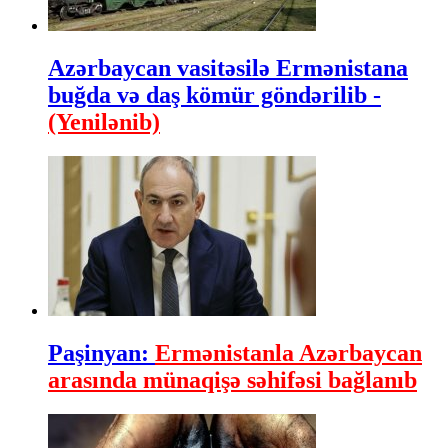
Azərbaycan vasitəsilə Ermənistana
buğda və daş kömür göndərilib -
(Yenilənib)
Paşinyan:
Ermənistanla Azərbaycan
arasında münaqişə səhifəsi bağlanıb