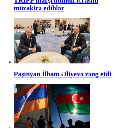
TRIPP marşrutunun icrasını
müzakirə ediblər
Paşinyan İlham Əliyevə zəng etdi