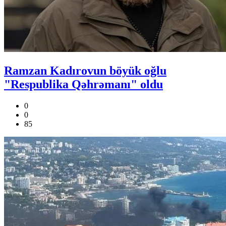
Ramzan Kadırovun böyük oğlu
"Respublika Qəhrəmanı" oldu
0
0
85