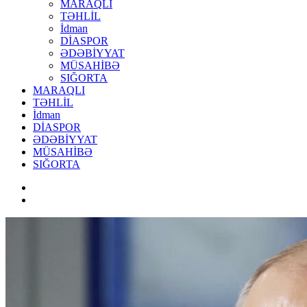
MARAQLI
TƏHLİL
İdman
DİASPOR
ƏDƏBİYYAT
MÜSAHİBƏ
SIĞORTA
MARAQLI
TƏHLİL
İdman
DİASPOR
ƏDƏBİYYAT
MÜSAHİBƏ
SIĞORTA