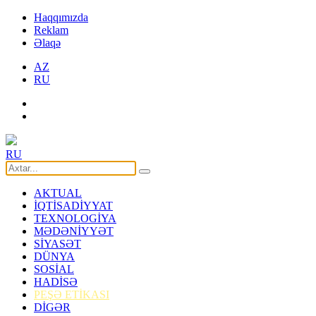
Haqqımızda
Reklam
Əlaqə
AZ
RU
RU
AKTUAL
İQTİSADİYYAT
TEXNOLOGİYA
MƏDƏNİYYƏT
SİYASƏT
DÜNYA
SOSİAL
HADİSƏ
PEŞƏ ETİKASI
DİGƏR