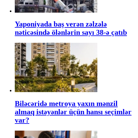
Yaponiyada baş verən zəlzələ
nəticəsində ölənlərin sayı 38-ə çatıb
Biləcəridə metroya yaxın mənzil
almaq istəyənlər üçün hansı seçimlər
var?