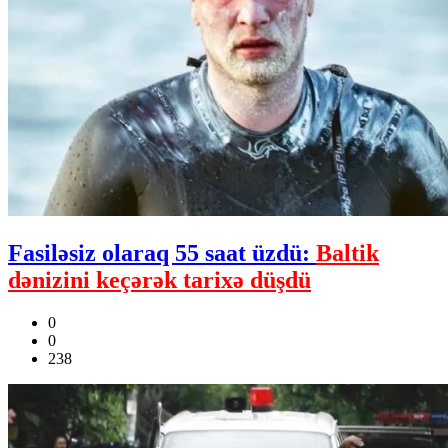
Fasiləsiz olaraq 55 saat üzdü:
Baltik
dənizini keçərək tarixə düşdü
0
0
238