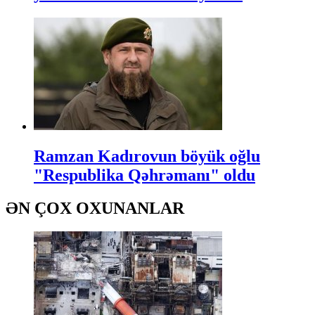
Ramzan Kadırovun böyük oğlu
"Respublika Qəhrəmanı" oldu
ƏN ÇOX OXUNANLAR