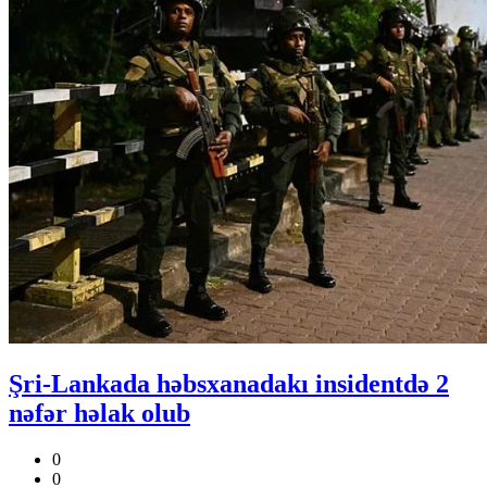
Şri-Lankada həbsxanadakı insidentdə 2
nəfər həlak olub
0
0