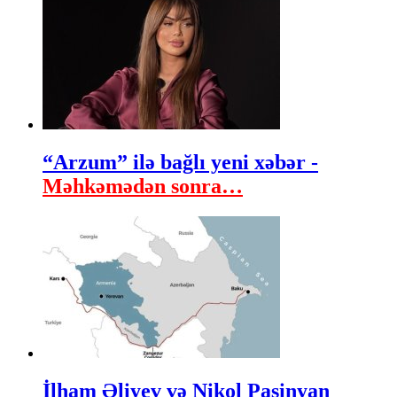
“Arzum” ilə bağlı yeni xəbər -
Məhkəmədən sonra…
İlham Əliyev və Nikol Paşinyan