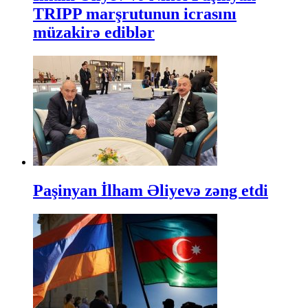
TRIPP marşrutunun icrasını
müzakirə ediblər
Paşinyan İlham Əliyevə zəng etdi