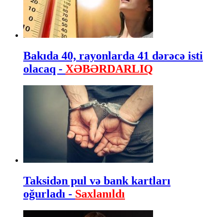
Bakıda 40, rayonlarda 41 dərəcə isti
olacaq -
XƏBƏRDARLIQ
Taksidən pul və bank kartları
oğurladı -
Saxlanıldı