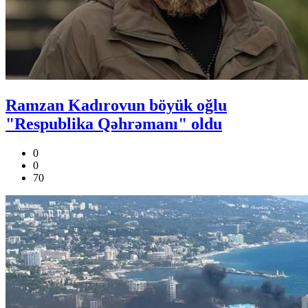
Ramzan Kadırovun böyük oğlu
"Respublika Qəhrəmanı" oldu
0
0
70