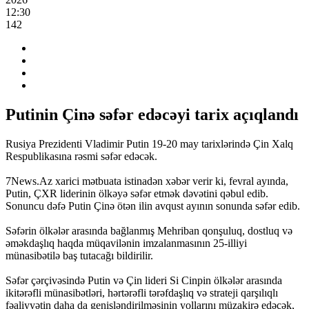
12:30
142
Putinin Çinə səfər edəcəyi tarix açıqlandı
Rusiya Prezidenti Vladimir Putin 19-20 may tarixlərində Çin Xalq
Respublikasına rəsmi səfər edəcək.
7News.Az xarici mətbuata istinadən xəbər verir ki, fevral ayında,
Putin, ÇXR liderinin ölkəyə səfər etmək dəvətini qəbul edib.
Sonuncu dəfə Putin Çinə ötən ilin avqust ayının sonunda səfər edib.
Səfərin ölkələr arasında bağlanmış Mehriban qonşuluq, dostluq və
əməkdaşlıq haqda müqavilənin imzalanmasının 25-illiyi
münasibətilə baş tutacağı bildirilir.
Səfər çərçivəsində Putin və Çin lideri Si Cinpin ölkələr arasında
ikitərəfli münasibətləri, hərtərəfli tərəfdaşlıq və strateji qarşılıqlı
fəaliyyətin daha da genişləndirilməsinin yollarını müzakirə edəcək,