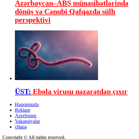
Azərbaycan–ABŞ münasibətlərində
dönüş və Cənubi Qafqazda sülh
perspektivi
ÜST:
Ebola virusu nəzarətdən çıxır
Haqqımızda
Reklam
Azerforum
Vakansiyalar
Əlaqə
Copyright © All rights reserved.