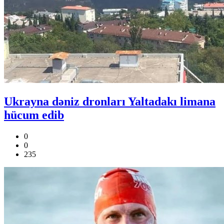
Ukrayna dəniz dronları Yaltadakı limana
hücum edib
0
0
235