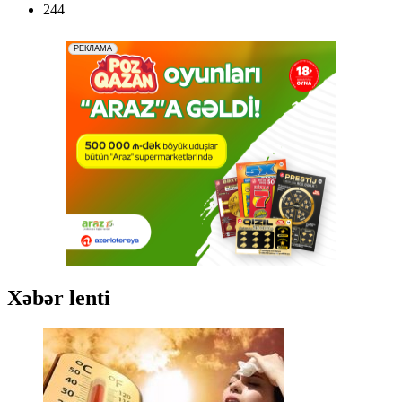
244
Xəbər lenti