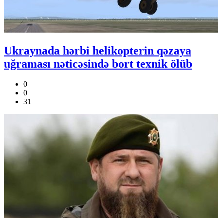
Ukraynada hərbi helikopterin qəzaya
uğraması nəticəsində bort texnik ölüb
0
0
31