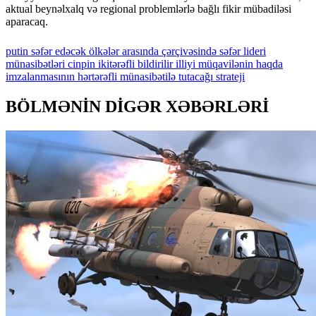
aktual beynəlxalq və regional problemlərlə bağlı fikir mübadiləsi
aparacaq.
putin
səfər
edəcək
ölkələr
arasında
çərçivəsində
səfər
lideri
münasibətləri
cinpin
ikitərəfli
bildirilir
illiyi
müqavilənin
haqda
imzalanmasının
hərtərəfli
münasibətilə
tutacağı
strateji
BÖLMƏNİN DİGƏR XƏBƏRLƏRİ