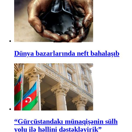
Dünya bazarlarında neft bahalaşıb
“Gürcüstandakı münaqişənin sülh
yolu ilə həllini dəstəkləyirik”