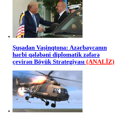
Şuşadan Vaşinqtona: Azərbaycanın
hərbi qələbəni diplomatik zəfərə
çevirən Böyük Strategiyası
(ANALİZ)