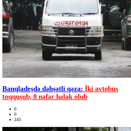
Banqladeşdə dəhşətli qəza:
İki avtobus
toqquşub, 8 nəfər həlak olub
0
0
245