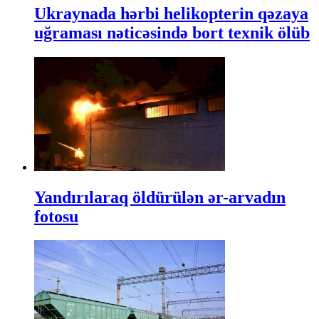
Ukraynada hərbi helikopterin qəzaya
uğraması nəticəsində bort texnik ölüb
Yandırılaraq öldürülən ər-arvadın
fotosu