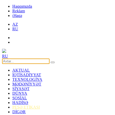
Haqqımızda
Reklam
Əlaqə
AZ
RU
RU
AKTUAL
İQTİSADİYYAT
TEXNOLOGİYA
MƏDƏNİYYƏT
SİYASƏT
DÜNYA
SOSİAL
HADİSƏ
PEŞƏ ETİKASI
DİGƏR