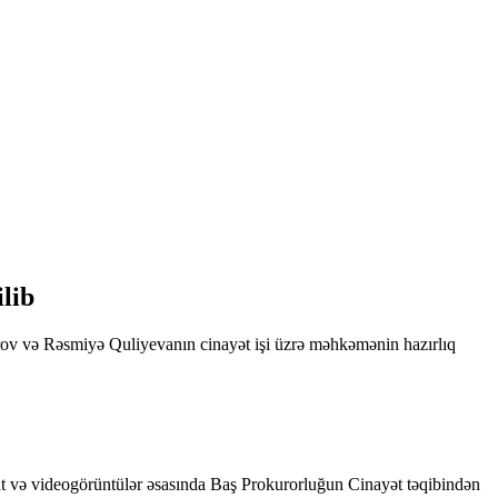
lib
ırov və Rəsmiyə Quliyevanın cinayət işi üzrə məhkəmənin hazırlıq
mat və videogörüntülər əsasında Baş Prokurorluğun Cinayət təqibindən