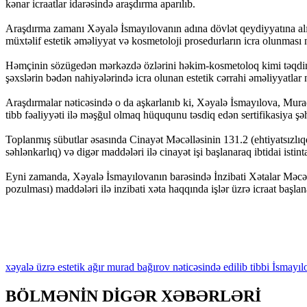
kənar icraatlar idarəsində araşdırma aparılıb.
Araşdırma zamanı Xəyalə İsmayılovanın adına dövlət qeydiyyatına alı
müxtəlif estetik əməliyyat və kosmetoloji prosedurların icra olunması 
Həmçinin sözügedən mərkəzdə özlərini həkim-kosmetoloq kimi təqdim 
şəxslərin bədən nahiyələrində icra olunan estetik cərrahi əməliyyatlar 
Araşdırmalar nəticəsində o da aşkarlanıb ki, Xəyalə İsmayılova, Murad
tibb fəaliyyəti ilə məşğul olmaq hüququnu təsdiq edən sertifikasiya ş
Toplanmış sübutlar əsasında Cinayət Məcəlləsinin 131.2 (ehtiyatsızlıqd
səhlənkarlıq) və digər maddələri ilə cinayət işi başlanaraq ibtidai ist
Eyni zamanda, Xəyalə İsmayılovanın barəsində İnzibati Xətalar Məcəll
pozulması) maddələri ilə inzibati xəta haqqında işlər üzrə icraat baş
xəyalə
üzrə
estetik
ağır
murad
bağırov
nəticəsində
edilib
tibbi
İsmayıl
BÖLMƏNİN DİGƏR XƏBƏRLƏRİ