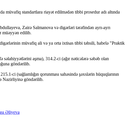
 müvafiq standartlara riayət edilmədən tibbi prosedur adı altında
llayeva, Zairə Salmanova və digərləri tərəfindən ayrı-ayrı
ər müəyyən edilib.
lərinin müvafiq ali və ya orta ixtisas tibbi təhsili, habelə "Praktik
 səlahiyyətlərini aşma), 314.2-ci (ağır nəticələrə səbəb olan
luğuna göndərilib.
 215.1-ci (sağlamlığın qorunması sahəsində şəxslərin hüquqlarının
 Nazirliyinə göndərilib.
ası
Əliyeva