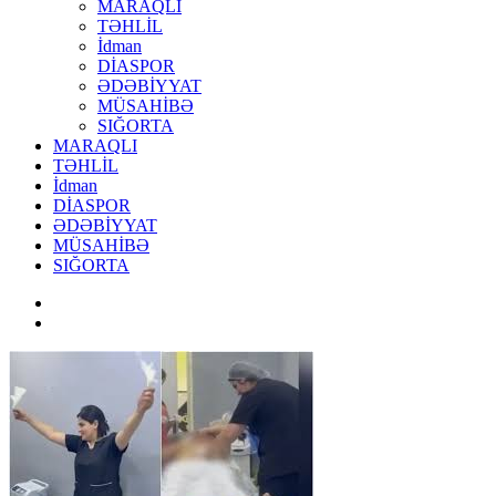
MARAQLI
TƏHLİL
İdman
DİASPOR
ƏDƏBİYYAT
MÜSAHİBƏ
SIĞORTA
MARAQLI
TƏHLİL
İdman
DİASPOR
ƏDƏBİYYAT
MÜSAHİBƏ
SIĞORTA