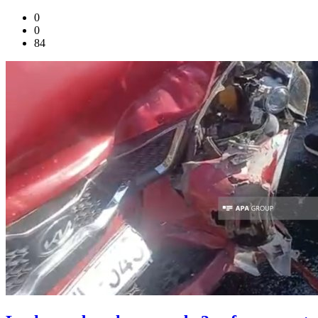
0
0
84