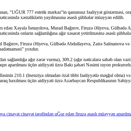
nan, "UĞUR 777 estetik mərkəz”in qanunsuz fəaliyyət göstərməsi, orada
nəticəsində xəstəliklərin yayılmasına əsaslı şübhələr müəyyən edilib.
edən Xəyalə İsmayılova, Murad Bağırov, Firuzə Əliyeva, Gülbədə Abdu
nəticəsində onların sağlamlığına ağır xəsarət yetirilməsinə əsaslı şübhəl
 Bağırov, Firuzə Əliyeva, Gülbədə Abdullayeva, Zairə Salmanova və digər
əhadətnaməsi” yoxdur.
an sağlamlığa ağır zərər vurma), 309.2 (ağır nəticələrə səbəb olan vəzifə
intaqın aparılması üçün aidiyyəti üzrə Bakı şəhəri Nəsimi rayon prokuror
əsinin 210.1 (lisenziya olmadan özəl tibbi fəaliyyətlə məşğul olma) və
lanaraq baxılması üçün aidiyyəti üzrə Azərbaycan Respublikasının Səhiyyə
ova
cinayət
cinayət
tərəfindən
uĞur
edən
firuzə
əsaslı
müəyyən
aparılm