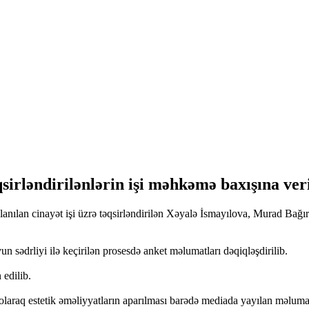
irləndirilənlərin işi məhkəmə baxışına veri
anılan cinayət işi üzrə təqsirləndirilən Xəyalə İsmayılova, Murad Bağ
drliyi ilə keçirilən prosesdə anket məlumatları dəqiqləşdirilib.
 edilib.
 olaraq estetik əməliyyatların aparılması barədə mediada yayılan məlu