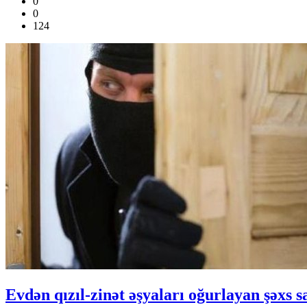
0
0
124
Evdən qızıl-zinət əşyaları oğurlayan şəxs s