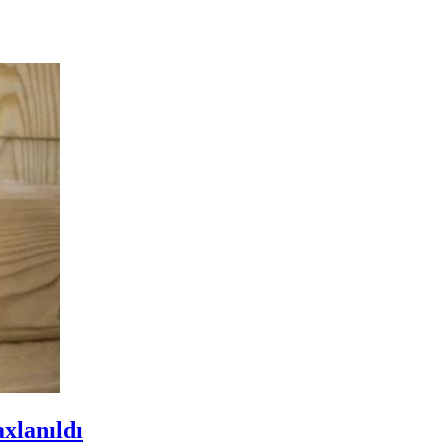
axlanıldı