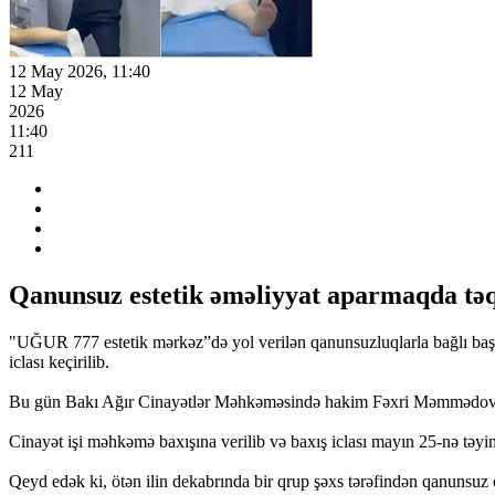
12 May 2026, 11:40
12 May
2026
11:40
211
Qanunsuz estetik əməliyyat aparmaqda təqs
"UĞUR 777 estetik mərkəz”də yol verilən qanunsuzluqlarla bağlı başl
iclası keçirilib.
Bu gün Bakı Ağır Cinayətlər Məhkəməsində hakim Fəxri Məmmədovun sə
Cinayət işi məhkəmə baxışına verilib və baxış iclası mayın 25-nə təyin
Qeyd edək ki, ötən ilin dekabrında bir qrup şəxs tərəfindən qanunsuz