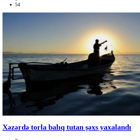
54
Xəzərdə torla balıq tutan şəxs yaxalandı