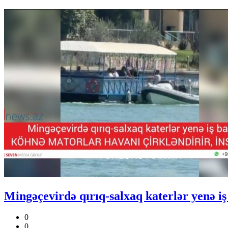
Mingəçevirdə qırıq-salxaq katerlər yenə iş
0
0