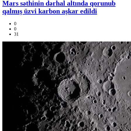
Mars səthinin dərhal altında qorunub
qalmış üzvi karbon aşkar edildi
0
0
31