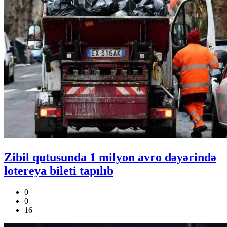
Zibil qutusunda 1 milyon avro dəyərində
lotereya bileti tapılıb
0
0
16