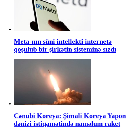
Meta-nın süni intellekti internetə
qoşulub bir şirkətin sisteminə sızdı
Cənubi Koreya: Şimali Koreya Yapon
dənizi istiqamətində naməlum raket