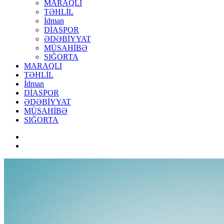
MARAQLI
TƏHLİL
İdman
DİASPOR
ƏDƏBİYYAT
MÜSAHİBƏ
SIĞORTA
MARAQLI
TƏHLİL
İdman
DİASPOR
ƏDƏBİYYAT
MÜSAHİBƏ
SIĞORTA