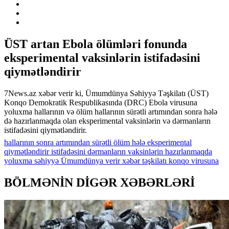
ÜST artan Ebola ölümləri fonunda
eksperimental vaksinlərin istifadəsini
qiymətləndirir
7News.az xəbər verir ki, Ümumdünya Səhiyyə Təşkilatı (ÜST)
Konqo Demokratik Respublikasında (DRC) Ebola virusuna
yoluxma hallarının və ölüm hallarının sürətli artımından sonra hələ
də hazırlanmaqda olan eksperimental vaksinlərin və dərmanların
istifadəsini qiymətləndirir.
hallarının
sonra
artımından
sürətli
ölüm
hələ
eksperimental
qiymətləndirir
istifadəsini
dərmanların
vaksinlərin
hazırlanmaqda
yoluxma
səhiyyə
Ümumdünya
verir
xəbər
təşkilatı
konqo
virusuna
BÖLMƏNİN DİGƏR XƏBƏRLƏRİ