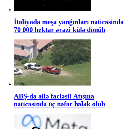
İtaliyada meşə yanğınları nəticəsində
70 000 hektar ərazi külə dönüb
ABŞ-da ailə faciəsi! Atışma
nəticəsində üç nəfər həlak olub