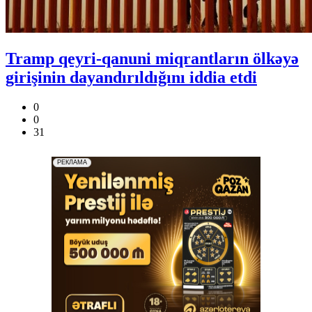
Tramp qeyri-qanuni miqrantların ölkəyə
girişinin dayandırıldığını iddia etdi
0
0
31