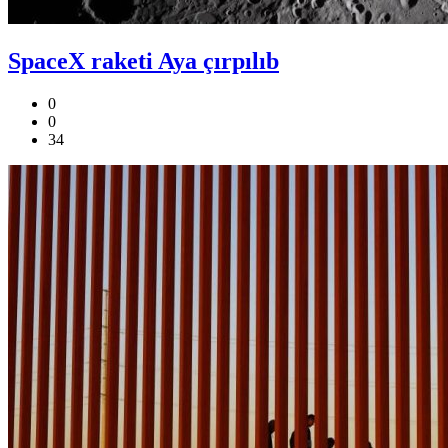
SpaceX raketi Aya çırpılıb
0
0
34