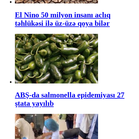
El Nino 50 milyon insanı aclıq
təhlükəsi ilə üz-üzə qoya bilər
ABŞ-da salmonella epidemiyası 27
ştata yayılıb