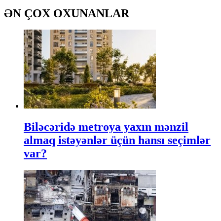
ƏN ÇOX OXUNANLAR
Biləcəridə metroya yaxın mənzil
almaq istəyənlər üçün hansı seçimlər
var?