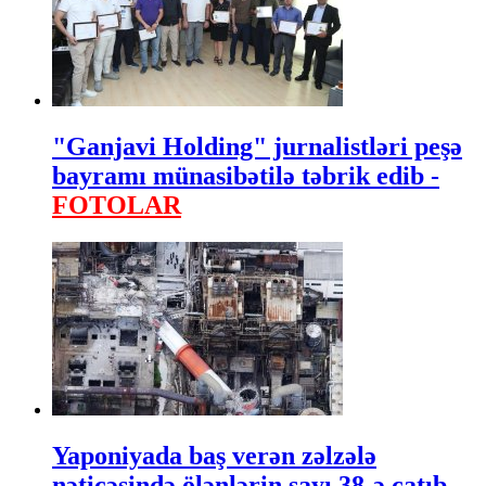
"Ganjavi Holding" jurnalistləri peşə
bayramı münasibətilə təbrik edib -
FOTOLAR
Yaponiyada baş verən zəlzələ
nəticəsində ölənlərin sayı 38-ə çatıb