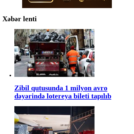
Xəbər lenti
Zibil qutusunda 1 milyon avro
dəyərində lotereya bileti tapılıb