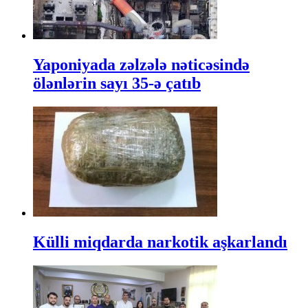
Yaponiyada zəlzələ nəticəsində
ölənlərin sayı 35-ə çatıb
Külli miqdarda narkotik aşkarlandı