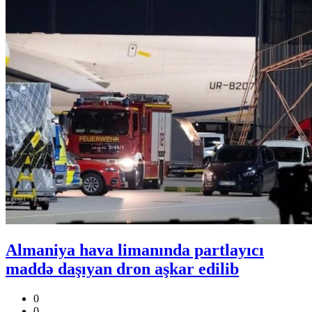
Almaniya hava limanında partlayıcı
maddə daşıyan dron aşkar edilib
0
0