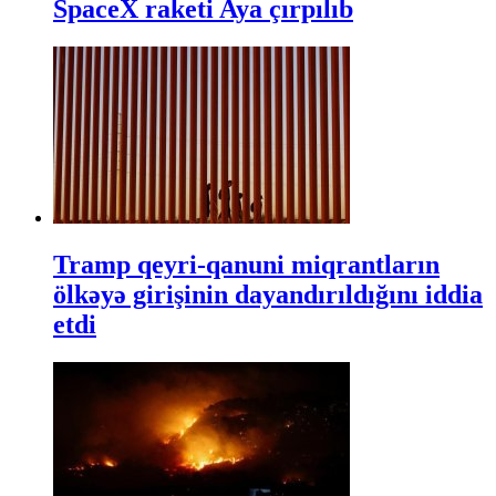
SpaceX raketi Aya çırpılıb
Tramp qeyri-qanuni miqrantların
ölkəyə girişinin dayandırıldığını iddia
etdi