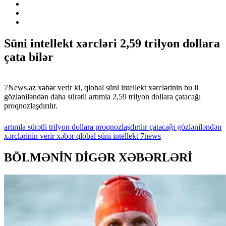
Süni intellekt xərcləri 2,59 trilyon dollara
çata bilər
7News.az xəbər verir ki, qlobal süni intellekt xərclərinin bu il
gözləniləndən daha sürətli artımla 2,59 trilyon dollara çatacağı
proqnozlaşdırılır.
artımla
sürətli
trilyon
dollara
proqnozlaşdırılır
çatacağı
gözləniləndən
xərclərinin
verir
xəbər
qlobal
süni
intellekt
7news
BÖLMƏNİN DİGƏR XƏBƏRLƏRİ