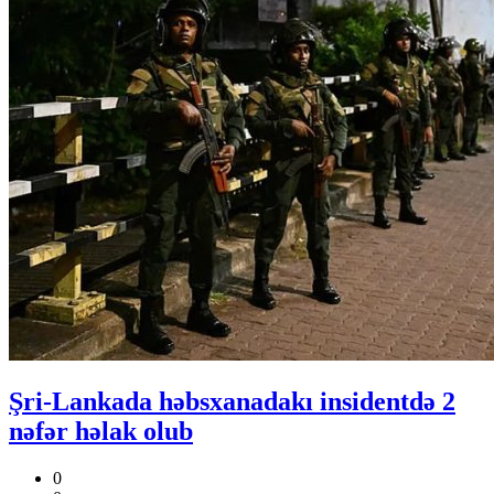
Şri-Lankada həbsxanadakı insidentdə 2
nəfər həlak olub
0