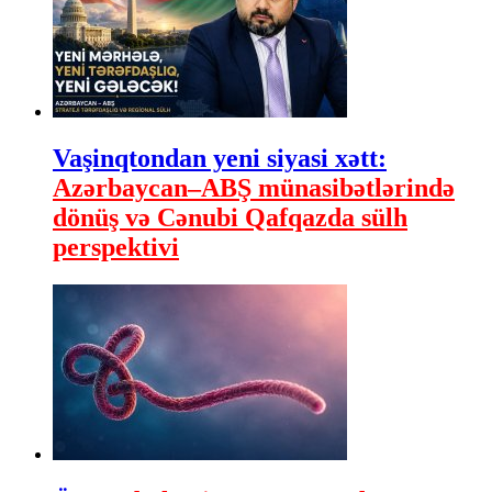
Vaşinqtondan yeni siyasi xətt:
Azərbaycan–ABŞ münasibətlərində
dönüş və Cənubi Qafqazda sülh
perspektivi