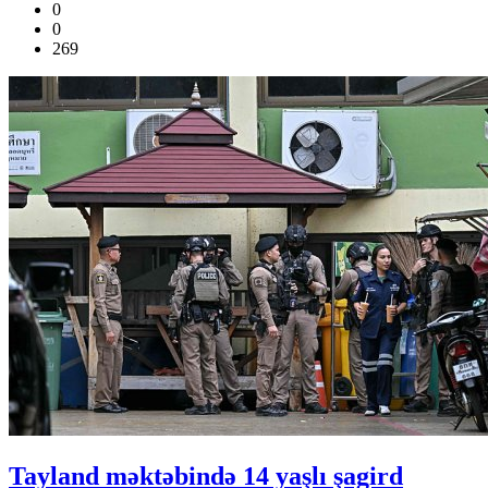
0
0
269
Tayland məktəbində 14 yaşlı şagird