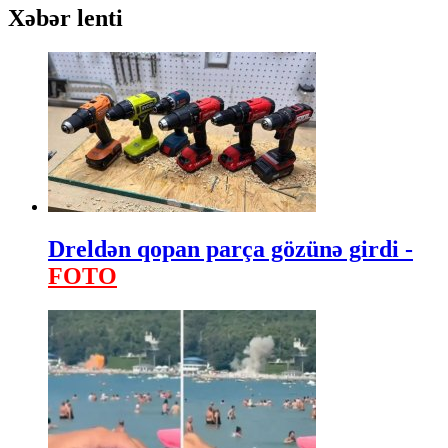
Xəbər lenti
Dreldən qopan parça gözünə girdi -
FOTO