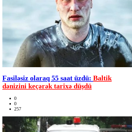
Fasiləsiz olaraq 55 saat üzdü:
Baltik
dənizini keçərək tarixə düşdü
0
0
257