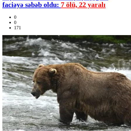
faciəyə səbəb oldu:
7 ölü, 22 yaralı
0
0
171