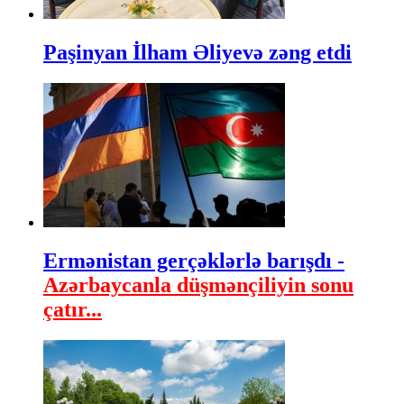
Paşinyan İlham Əliyevə zəng etdi
Ermənistan gerçəklərlə barışdı -
Azərbaycanla düşmənçiliyin sonu
çatır...