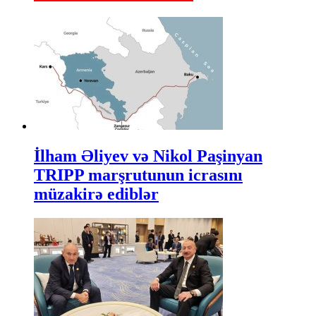
İlham Əliyev və Nikol Paşinyan
TRIPP marşrutunun icrasını
müzakirə ediblər