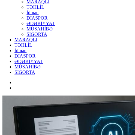
MARAQLI
TƏHLİL
İdman
DİASPOR
ƏDƏBİYYAT
MÜSAHİBƏ
SIĞORTA
MARAQLI
TƏHLİL
İdman
DİASPOR
ƏDƏBİYYAT
MÜSAHİBƏ
SIĞORTA