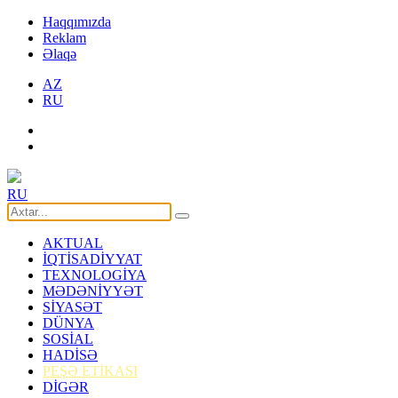
Haqqımızda
Reklam
Əlaqə
AZ
RU
RU
AKTUAL
İQTİSADİYYAT
TEXNOLOGİYA
MƏDƏNİYYƏT
SİYASƏT
DÜNYA
SOSİAL
HADİSƏ
PEŞƏ ETİKASI
DİGƏR