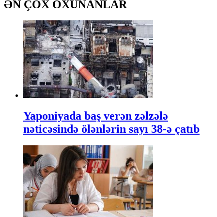
ƏN ÇOX OXUNANLAR
Yaponiyada baş verən zəlzələ
nəticəsində ölənlərin sayı 38-ə çatıb