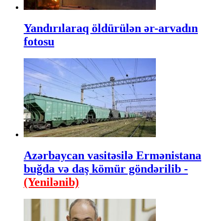
Yandırılaraq öldürülən ər-arvadın
fotosu
Azərbaycan vasitəsilə Ermənistana
buğda və daş kömür göndərilib -
(Yenilənib)