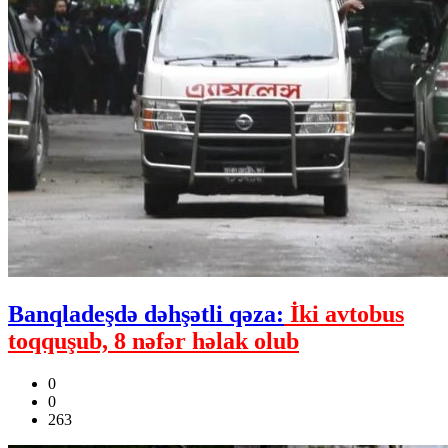
Banqladeşdə dəhşətli qəza:
İki avtobus
toqquşub, 8 nəfər həlak olub
0
0
263