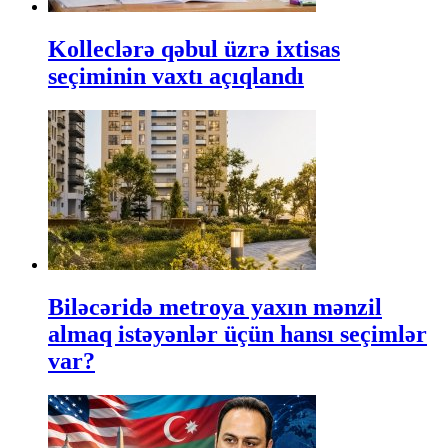
Kolleclərə qəbul üzrə ixtisas
seçiminin vaxtı açıqlandı
Biləcəridə metroya yaxın mənzil
almaq istəyənlər üçün hansı seçimlər
var?