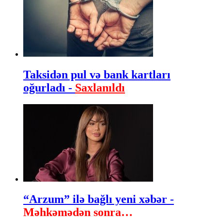
Taksidən pul və bank kartları
oğurladı -
Saxlanıldı
“Arzum” ilə bağlı yeni xəbər -
Məhkəmədən sonra…