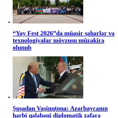
“Yay Fest 2026”da müasir şəhərlər və
texnologiyalar mövzusu müzakirə
olunub
Şuşadan Vaşinqtona: Azərbaycanın
hərbi qələbəni diplomatik zəfərə