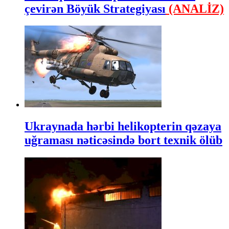
çevirən Böyük Strategiyası
(ANALİZ)
Ukraynada hərbi helikopterin qəzaya
uğraması nəticəsində bort texnik ölüb