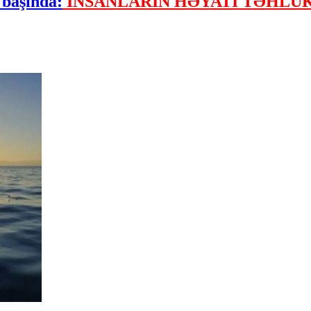
 başında:
İNSANLARIN HƏYATI TƏHLÜK