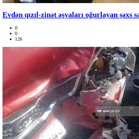
Evdən qızıl-zinət əşyaları oğurlayan şəxs s
0
0
126