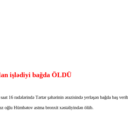
ğlan işlədiyi bağda ÖLDÜ
aat 16 radələrində Tərtər şəhərinin ərazisində yerləşən bağda baş verib
az oğlu Hümbətov astma bronxit xəstəliyindən ölüb.