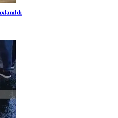
axlanıldı