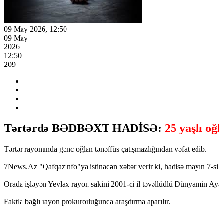
09 May 2026, 12:50
09 May
2026
12:50
209
Tərtərdə BƏDBƏXT HADİSƏ:
25 yaşlı o
Tərtər rayonunda gənc oğlan tənəffüs çatışmazlığından vəfat edib.
7News.Az "Qafqazinfo"ya istinadən xəbər verir ki, hadisə mayın 7-si s
Orada işləyən Yevlax rayon sakini 2001-ci il təvəllüdlü Dünyamin Ay
Faktla bağlı rayon prokurorluğunda araşdırma aparılır.