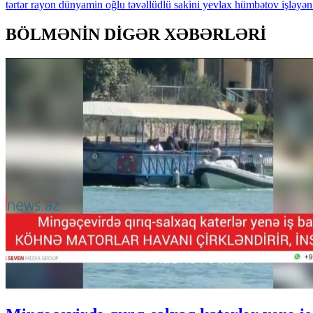
tərtər
rayon
dünyamin
oğlu
təvəllüdlü
sakini
yevlax
hümbətov
işləyən
BÖLMƏNİN DİGƏR XƏBƏRLƏRİ