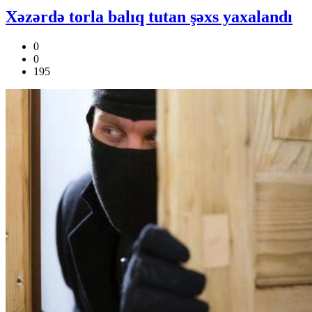
Xəzərdə torla balıq tutan şəxs yaxalandı
0
0
195