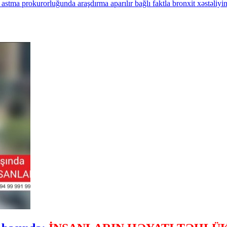
astma
prokurorluğunda
araşdırma
aparılır
bağlı
faktla
bronxit
xəstəliyi