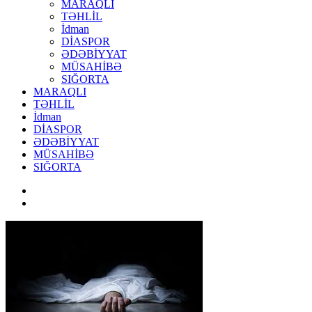
MARAQLI
TƏHLİL
İdman
DİASPOR
ƏDƏBİYYAT
MÜSAHİBƏ
SIĞORTA
MARAQLI
TƏHLİL
İdman
DİASPOR
ƏDƏBİYYAT
MÜSAHİBƏ
SIĞORTA