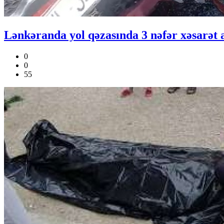
Lənkəranda yol qəzasında 3 nəfər xəsarət 
0
0
55