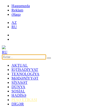
Haqqımızda
Reklam
Əlaqə
AZ
RU
RU
AKTUAL
İQTİSADİYYAT
TEXNOLOGİYA
MƏDƏNİYYƏT
SİYASƏT
DÜNYA
SOSİAL
HADİSƏ
PEŞƏ ETİKASI
DİGƏR