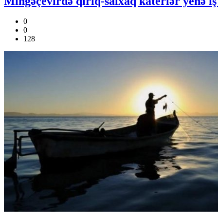
Mingəçevirdə qırıq-salxaq katerlər yenə iş
0
0
128