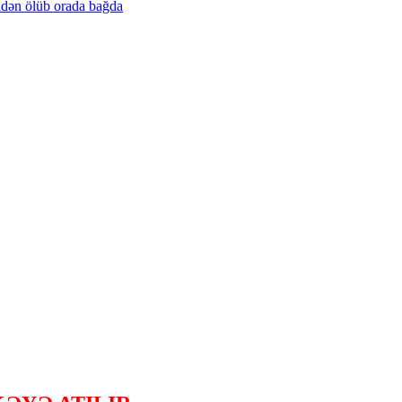
ndən
ölüb
orada
bağda